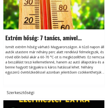
Extrém hőség: 7 tanács, amivel
megóvhatjuk autónkat a nyári károktól
Ismét extrém hőség várható Magyarországon. A tűző napon álló
autók utastere már néhány perc alatt rendkívül felmelegszik, és
rövid időn belül akár a 60-70 °C-ot is megközelítheti. Ez nemcsak
n
a beszállást teszi kellemetlenné, hanem az autó állapotára és a
benne hagyott tárgyakra is káros hatással lehet. Néhány
egyszerű óvintézkedéssel azonban jelentősen csökkenthetjük a
hőség káros hatásait.
l
Szerkesztőségi