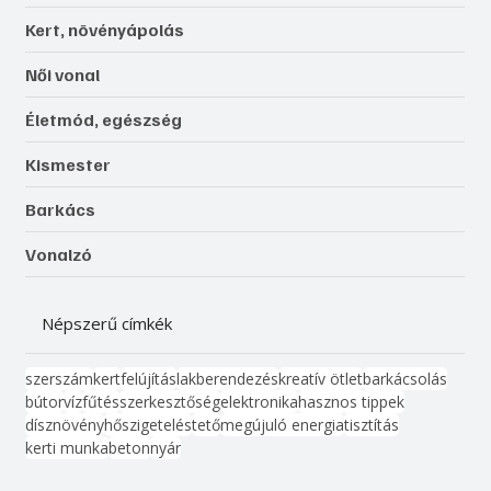
Kert, növényápolás
Női vonal
Életmód, egészség
Kismester
Barkács
Vonalzó
Népszerű címkék
szerszám
kert
felújítás
lakberendezés
kreatív ötlet
barkácsolás
bútor
víz
fűtés
szerkesztőség
elektronika
hasznos tippek
dísznövény
hőszigetelés
tető
megújuló energia
tisztítás
kerti munka
beton
nyár