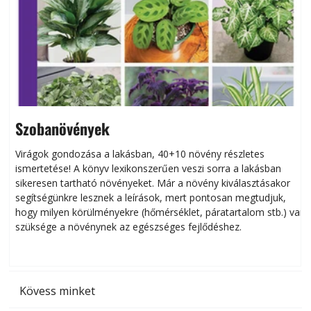
Szobanövények
Virágok gondozása a lakásban, 40+10 növény részletes
ismertetése! A könyv lexikonszerűen veszi sorra a lakásban
s
sikeresen tart­ha­tó növényeket. Már a növény kiválasztásakor
h
segítségünkre lesznek a leírások, mert pontosan megtudjuk,
k
hogy milyen körülményekre (hőmérséklet, páratartalom stb.) van
szüksége a növénynek az egészséges fejlődéshez.
t
Kövess minket