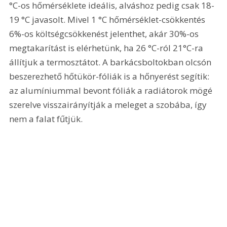
°C-os hőmérséklete ideális, alváshoz pedig csak 18-
19 °C javasolt. Mivel 1 °C hőmérséklet-csökkentés 
6%-os költségcsökkenést jelenthet, akár 30%-os 
megtakarítást is elérhetünk, ha 26 °C-ról 21°C-ra 
állítjuk a termosztátot. A barkácsboltokban olcsón 
beszerezhető hőtükör-fóliák is a hőnyerést segítik: 
az alumíniummal bevont fóliák a radiátorok mögé 
szerelve visszairányítják a meleget a szobába, így 
nem a falat fűtjük.