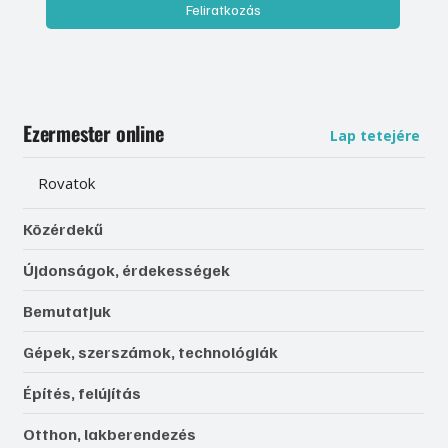
Feliratkozás
Ezermester online
Lap tetejére
Rovatok
Közérdekű
Újdonságok, érdekességek
Bemutatjuk
Gépek, szerszámok, technológiák
Építés, felújítás
Otthon, lakberendezés