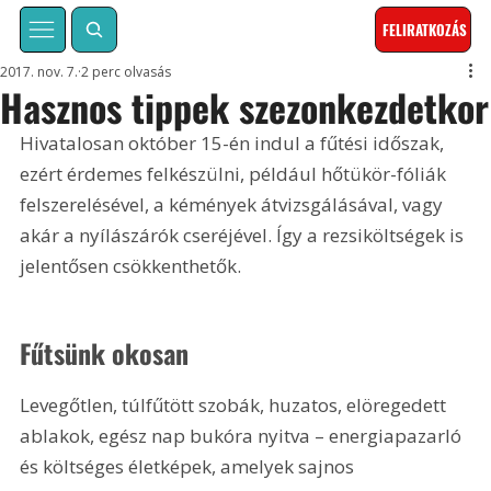
FELIRATKOZÁS
2017. nov. 7.
2 perc olvasás
Hasznos tippek szezonkezdetkor
Hivatalosan október 15-én indul a fűtési időszak, 
ezért érdemes felkészülni, például hőtükör-fóliák 
felszerelésével, a kémények átvizsgálásával, vagy 
akár a nyílászárók cseréjével. Így a rezsiköltségek is 
jelentősen csökkenthetők.
Fűtsünk okosan
Levegőtlen, túlfűtött szobák, huzatos, elöregedett 
ablakok, egész nap bukóra nyitva – energiapazarló 
és költséges életképek, amelyek sajnos 