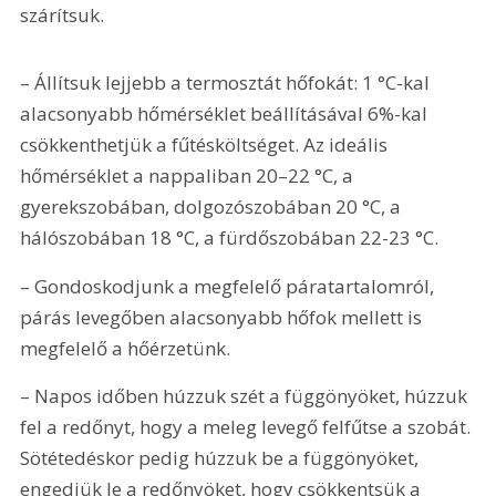
szárítsuk.
– Állítsuk lejjebb a termosztát hőfokát: 1 °C-kal 
alacsonyabb hőmérséklet beállításával 6%-kal 
csökkenthetjük a fűtésköltséget. Az ideális 
hőmérséklet a nappaliban 20–22 °C, a 
gyerekszobában, dolgozószobában 20 °C, a 
hálószobában 18 °C, a fürdőszobában 22-23 °C.
– Gondoskodjunk a megfelelő páratartalomról, 
párás levegőben alacsonyabb hőfok mellett is 
megfelelő a hőérzetünk.
– Napos időben húzzuk szét a függönyöket, húzzuk 
fel a redőnyt, hogy a meleg levegő felfűtse a szobát. 
Sötétedéskor pedig húzzuk be a függönyöket, 
engedjük le a redőnyöket, hogy csökkentsük a 