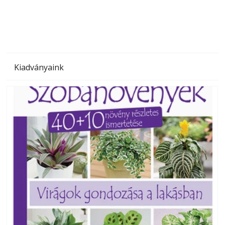
megoldás, mert: – t
Kiadványaink