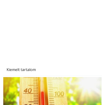
A varrógép és a varrás
Kiemelt tartalom