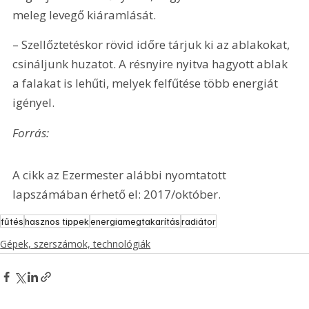
meleg levegő kiáramlását.
– Szellőztetéskor rövid időre tárjuk ki az ablakokat, 
csináljunk huzatot. A résnyire nyitva hagyott ablak 
a falakat is lehűti, melyek felfűtése több energiát 
igényel.
Forrás: 
A cikk az Ezermester alábbi nyomtatott 
lapszámában érhető el: 2017/október.
fűtés
hasznos tippek
energiamegtakarítás
radiátor
Gépek, szerszámok, technológiák