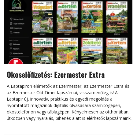
Okoselőfizetés: Ezermester Extra
A Laptapiron elérhetők az Ezermester, az Ezermester Extra és
az Ezermester Old Timer lapszámai, visszamenőleg is! A
Laptapir új, innovatív, praktikus és egyedi megoldás a
L
nyomtatott magazinok digitális olvasására számítógépen,
okostelefonon vagy táblagépen. Kényelmesen az otthonában,
útközben vagy nyaralás, pihenés alatt is elérhetők lapszámaink.
ú
Bárhol, bármikor, akár külföldön élve vagy dolgozva is
B
olvashatók az Ezermester lapszámai. A Laptapir kényelmes