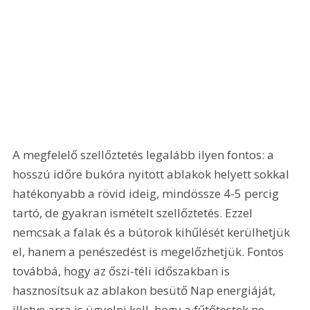
A megfelelő szellőztetés legalább ilyen fontos: a 
hosszú időre bukóra nyitott ablakok helyett sokkal 
hatékonyabb a rövid ideig, mindössze 4-5 percig 
tartó, de gyakran ismételt szellőztetés. Ezzel 
nemcsak a falak és a bútorok kihűlését kerülhetjük 
el, hanem a penészedést is megelőzhetjük. Fontos 
továbbá, hogy az őszi-téli időszakban is 
hasznosítsuk az ablakon besütő Nap energiáját, 
illetve arra is ügyelni kell, hogy a fűtőtestek ne 