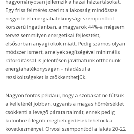
hagyományosan jellemzik a hazai háztartásokat. 
Egy friss felmérés szerint a lakosság mindössze 
negyede él energiahatékonysági szempontból 
korszerű ingatlanban, a magyarok 44%-a mégsem 
tervez semmilyen energetikai fejlesztést, 
elsősorban anyagi okok miatt. Pedig számos olyan 
módszer ismert, amelyek segítségével minimális 
ráfordítással is jelentősen javíthatunk otthonunk 
energiahatékonyságán – ráadásul a 
rezsiköltségeket is csökkenthetjük.
Nagyon fontos például, hogy a szobákat ne fűtsük 
a kelleténél jobban, ugyanis a magas hőmérséklet 
csökkenti a levegő páratartalmát, ennek pedig 
különböző légúti megbetegedések lehetnek a 
következményei. Orvosi szempontból a lakás 20-22 