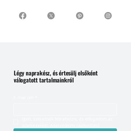
Légy naprakész, és értesülj elsőként
válogatott tartalmainkról
E-mail cím
*
Igen, szeretnék feliratkozni, és elfogadom az 
adatkezelést. 
Adatvédelmi tájékoztató