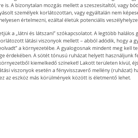
e is. A bizonytalan mozgás mellett a szeszesitaltól, vagy bó
lyásolt személyek korlátozottan, vagy egyáltalán nem képese
helyesen értelmezni, ezáltal életük potenciális veszélyhelyze
jük a „látni és látszani” szókapcsolatot. A legtöbb halálos 
korlátozott látási viszonyok mellett – abból adódik, hogy a 
leolvadt” a környezetébe. A gyalogosnak mindent meg kell ten
ge érdekében. A sötét tónusú ruházat helyett használjunk f
környezetből kiemelkedő színeket! Lakott területen kívül, éj
látási viszonyok esetén a fényvisszaverő mellény (ruházat) h
 ez az eszköz más körülmények között is életmentő lehet.