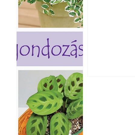
Extrém hőség: 7 
autónkat a nyári 