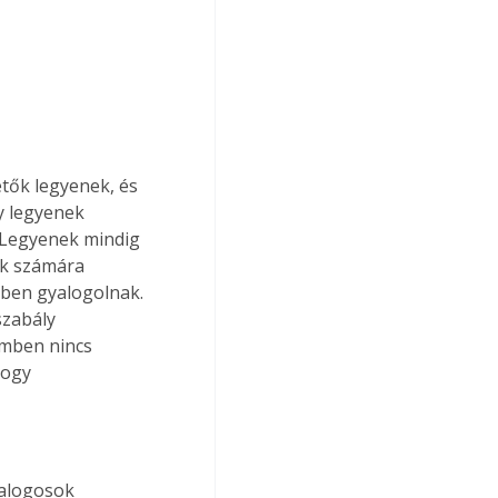
tők legyenek, és 
y legyenek 
 Legyenek mindig 
ők számára 
ben gyalogolnak. 
szabály 
emben nincs 
hogy 
yalogosok 