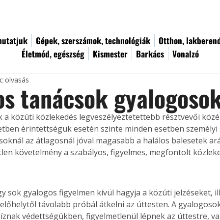
utatjuk
Gépek, szerszámok, technológiák
Otthon, lakberen
Életmód, egészség
Kismester
Barkács
Vonalzó
c olvasás
os tanácsok gyalogoso
 a közúti közlekedés legveszélyeztetettebb résztvevői közé 
etben érintettségük esetén szinte minden esetben személyi s
soknál az átlagosnál jóval magasabb a halálos balesetek ará
len követelmény a szabályos, figyelmes, megfontolt közlek
y sok gyalogos figyelmen kívül hagyja a közúti jelzéseket, ille
előhelytől távolabb próbál átkelni az úttesten. A gyalogoso
íznak védettségükben, figyelmetlenül lépnek az úttestre, v