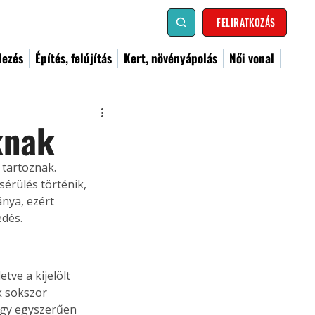
FELIRATKOZÁS
dezés
Építés, felújítás
Kert, növényápolás
Női vonal
knak
tartoznak. 
érülés történik, 
nya, ezért 
edés.
tve a kijelölt 
k sokszor 
agy egyszerűen 