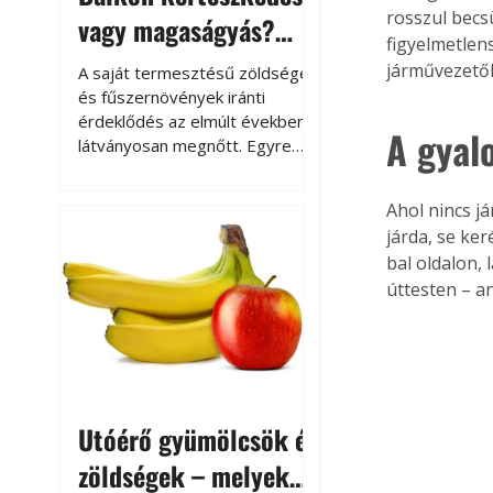
rosszul becs
vagy magaságyás?
figyelmetlen
Helytakarékos
járművezető
A saját termesztésű zöldségek
kertészkedés
és fűszernövények iránti
érdeklődés az elmúlt években
A gyal
látványosan megnőtt. Egyre
többen szeretnék tudni, honnan
származik az élelmiszer az
Ahol nincs j
asztalukra, miközben a
járda, se ker
kertészkedés sokak számára
bal oldalon,
kikapcsolódást és feltöltődést
úttesten – a
is jelent.
Utóérő gyümölcsök és
zöldségek – melyek