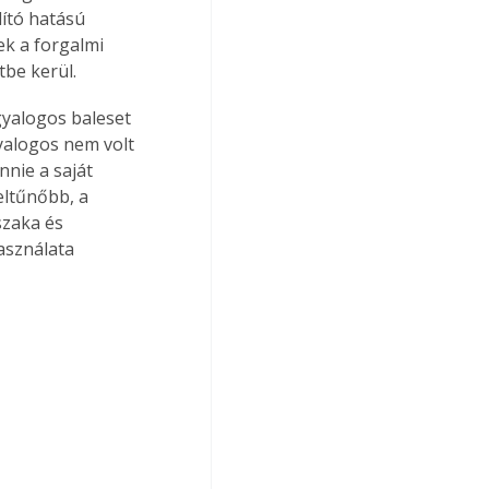
dító hatású 
k a forgalmi 
tbe kerül. 
gyalogos baleset 
gyalogos nem volt 
nie a saját 
eltűnőbb, a 
szaka és 
asználata 