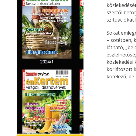
közlekedésér
szertől befo
szituációkat 
Sokat emleget
– sötétben, 
látható, „be
észlelhetősé
közlekedési 
korlátozott 
kötelező, de