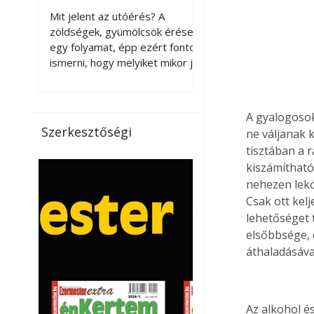
érnek tovább leszedés
Mit jelent az utóérés? A
után?
zöldségek, gyümölcsök érése
egy folyamat, épp ezért fontos
ismerni, hogy melyiket mikor jó
leszedni. Meg kell különböztetni
a gazdasági és a biológiai
érettséget. Például a
A gyalogosok
paradicsomot sokszor
Szerkesztőségi
ne váljanak 
gazdasági érettségben, azaz
tisztában a 
félig éretten szedik le, ezután
kiszámítható
utaztatják hosszan, és még
nehezen lek
pulton tartható kell legyen.
Csak ott kelj
Utóérik eközben, de nem lesz
olyan ízű, mint amit a saját
lehetőséget 
kertünkben, biológiai
elsőbbsége, 
érettségben szedünk le. Teljes
áthaladásáva
érettségben szedve nem
tárolható h
Az alkohol é