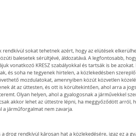
 rendkívül sokat tehetnek azért, hogy az elütések elkerülhe
közúti balesetek sérültjévé, áldozatává. A legfontosabb, hog
rájuk vonatkozó KRESZ szabályokkal és tartsák is be azokat.
ak, és soha ne tegyenek hirtelen, a közlekedésben szerepl
övethető mozdulatokat, amennyiben közút közvetlen közelé
enek át az úttesten, és ott is körültekintően, ahol arra a jog
teremt. Olyan helyen, ahol a gyalogosnak a járművekkel sz
csak akkor lehet az úttestre lépni, ha meggyőződött arról, 
l a járműforgalmat nem zavarja.
s a drog rendkívül károsan hat a közlekedésére, igaz ez a g