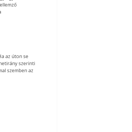
ellemző 
a 
Ha az úton se 
etirány szerinti 
mmal szemben az 