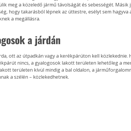
ülik meg a közeledő jármű távolságát és sebességét. Másik j
ség, hogy takarásból lépnek az úttestre, esélyt sem hagyva 
knek a megállásra.
ogosok a járdán
árda, ott az útpadkán vagy a kerékpárúton kell közlekednie. 
ékpárút nincs, a gyalogosok lakott területen lehetőleg a men
 lakott területen kívül mindig a bal oldalon, a járműforgalo
nnak a szélén – közlekedhetnek.