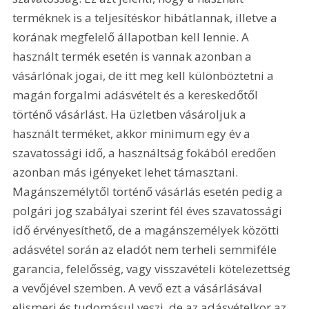
terméknek is a teljesítéskor hibátlannak, illetve a 
korának megfelelő állapotban kell lennie. A 
használt termék esetén is vannak azonban a 
vásárlónak jogai, de itt meg kell különböztetni a 
magán forgalmi adásvételt és a kereskedőtől 
történő vásárlást. Ha üzletben vásároljuk a 
használt terméket, akkor minimum egy év a 
szavatossági idő, a használtság fokából eredően 
azonban más igényeket lehet támasztani. 
Magánszemélytől történő vásárlás esetén pedig a 
polgári jog szabályai szerint fél éves szavatossági 
idő érvényesíthető, de a magánszemélyek közötti 
adásvétel során az eladót nem terheli semmiféle 
garancia, felelősség, vagy visszavételi kötelezettség 
a vevőjével szemben. A vevő ezt a vásárlásával 
elismeri és tudomásul veszi, de az adásvételkor az 