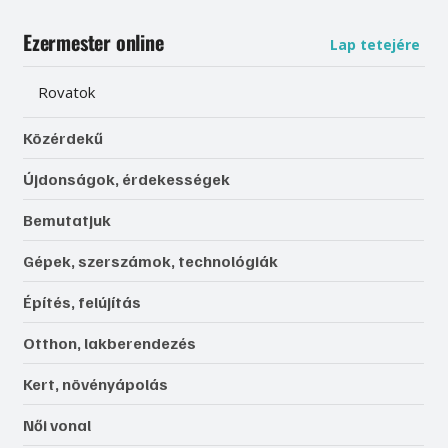
Ezermester online
Lap tetejére
Rovatok
Közérdekű
Újdonságok, érdekességek
Bemutatjuk
Gépek, szerszámok, technológiák
Építés, felújítás
Otthon, lakberendezés
Kert, növényápolás
Női vonal