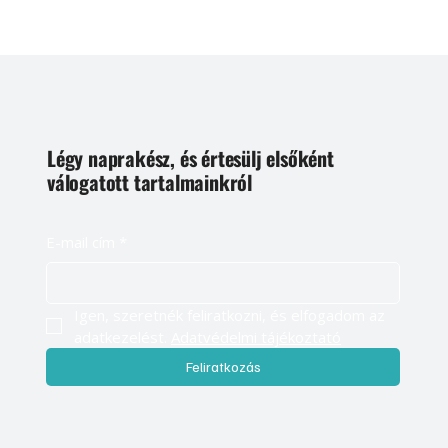
Légy naprakész, és értesülj elsőként
válogatott tartalmainkról
E-mail cím
*
Igen, szeretnék feliratkozni, és elfogadom az 
adatkezelést. 
Adatvédelmi tájékoztató
Feliratkozás