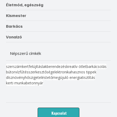
Életmód, egészség
Kismester
Barkács
Vonalzó
Népszerű címkék
szerszám
kert
felújítás
lakberendezés
kreatív ötlet
barkácsolás
bútor
víz
fűtés
szerkesztőség
elektronika
hasznos tippek
dísznövény
hőszigetelés
tető
megújuló energia
tisztítás
kerti munka
beton
nyár
Kapcsolat