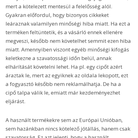
mert a kötelezett mentesül a felelősség alól. 
Gyakran előfordul, hogy bizonyos cikkeket 
leáraznak valamilyen minőségi hiba miatt. Ha ezt a 
terméken feltüntetik, és a vásárló ennek ellenére 
megveszi, később nem követelhet semmit ezen hiba 
miatt. Amennyiben viszont egyéb minőségi kifogás 
keletkezne a szavatossági időn belül, annak 
elhárítását követelni lehet. Ha pl. egy cipőt azért 
áraztak le, mert az egyiknek az oldala lekopott, ezt 
a fogyasztó később nem reklamálhatja. De ha a 
cipő talpa válik le, emiatt már kezdeményezhet 
eljárást.
A használt termékekre sem az Európai Unióban, 
sem hazánkban nincs kötelező jótállás, hanem csak 
szavatosság. Ez azt jelenti, hogy a használt 