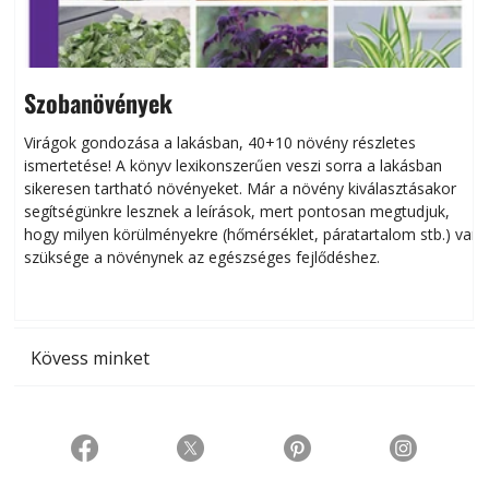
Szobanövények
Virágok gondozása a lakásban, 40+10 növény részletes
ismertetése! A könyv lexikonszerűen veszi sorra a lakásban
s
sikeresen tart­ha­tó növényeket. Már a növény kiválasztásakor
h
segítségünkre lesznek a leírások, mert pontosan megtudjuk,
k
hogy milyen körülményekre (hőmérséklet, páratartalom stb.) van
szüksége a növénynek az egészséges fejlődéshez.
t
Kövess minket