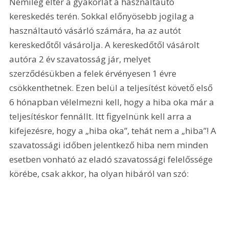
Némileg eltér a gyakorlat a használtautó 
kereskedés terén. Sokkal előnyösebb jogilag a 
használtautó vásárló számára, ha az autót 
kereskedőtől vásárolja. A kereskedőtől vásárolt 
autóra 2 év szavatosság jár, melyet 
szerződésükben a felek érvényesen 1 évre 
csökkenthetnek. Ezen belül a teljesítést követő első 
6 hónapban vélelmezni kell, hogy a hiba oka már a 
teljesítéskor fennállt. Itt figyelnünk kell arra a 
kifejezésre, hogy a „hiba oka”, tehát nem a „hiba”! A 
szavatossági időben jelentkező hiba nem minden 
esetben vonható az eladó szavatossági felelőssége 
körébe, csak akkor, ha olyan hibáról van szó: