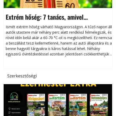
Extrém hőség: 7 tanács, amivel
megóvhatjuk autónkat a nyári károktól
Ismét extrém hőség várható Magyarországon. A tűző napon álló
autók utastere már néhány perc alatt rendkívül felmelegszik, és
rövid időn belül akár a 60-70 °C-ot is megközelítheti. Ez nemcsak
n
a beszállást teszi kellemetlenné, hanem az autó állapotára és a
benne hagyott tárgyakra is káros hatással lehet. Néhány
egyszerű óvintézkedéssel azonban jelentősen csökkenthetjük a
hőség káros hatásait.
l
Szerkesztőségi