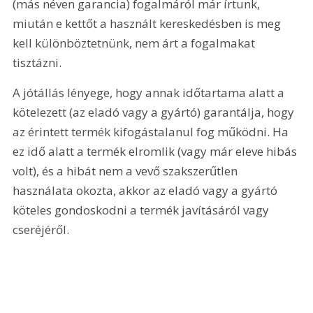
(más néven garancia) fogalmáról már írtunk, 
miután e kettőt a használt kereskedésben is meg 
kell különböztetnünk, nem árt a fogalmakat 
tisztázni.
A jótállás lényege, hogy annak időtartama alatt a 
kötelezett (az eladó vagy a gyártó) garantálja, hogy 
az érintett termék kifogástalanul fog működni. Ha 
ez idő alatt a termék elromlik (vagy már eleve hibás 
volt), és a hibát nem a vevő szakszerűtlen 
használata okozta, akkor az eladó vagy a gyártó 
köteles gondoskodni a termék javításáról vagy 
cseréjéről.