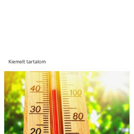
Naptej vagy napolaj? Melyiket válasszuk, és
miben különböznek?
Kiemelt tartalom