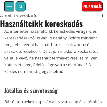
FELIRATKOZÁS
2016. okt. 3.
3 perc olvasás
Használtcikk kereskedés
Az internetes használtcikk kereskedés virágzik, és 
kereskedésekből is van jó néhány. Szinte mindent 
meg lehet venni használtban is – sokszor az új 
árának töredékéért. De vajon mekkora kockázatot 
vállal a vevő, ha használt terméket vesz, és milyen 
kötelezettsége, felelőssége van az eladónak? A 
kérdés nem mindig egyértelmű.
Jótállás és szavatosság
Bár új termékek kapcsán a szavatosság és a jótállás 