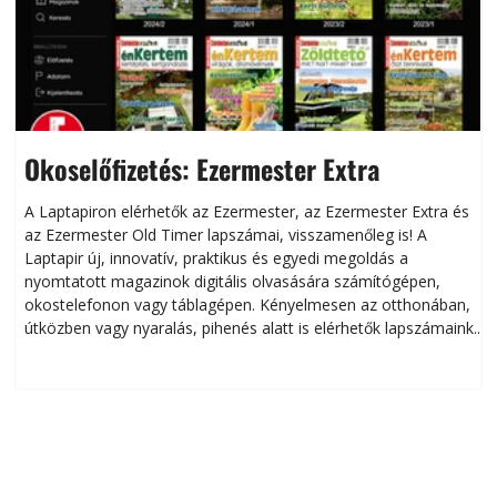
Okoselőfizetés: Ezermester Extra
A Laptapiron elérhetők az Ezermester, az Ezermester Extra és
az Ezermester Old Timer lapszámai, visszamenőleg is! A
Laptapir új, innovatív, praktikus és egyedi megoldás a
L
nyomtatott magazinok digitális olvasására számítógépen,
okostelefonon vagy táblagépen. Kényelmesen az otthonában,
útközben vagy nyaralás, pihenés alatt is elérhetők lapszámaink.
ú
Bárhol, bármikor, akár külföldön élve vagy dolgozva is
B
olvashatók az Ezermester lapszámai. A Laptapir kényelmes
megoldás, mert: – t