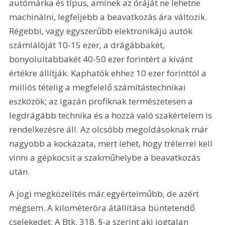
autómárka és típus, aminek az óráját ne lehetne 
machinálni, legfeljebb a beavatkozás ára változik. 
Régebbi, vagy egyszerűbb elektronikájú autók 
számlálóját 10-15 ezer, a drágábbakét, 
bonyolultabbakét 40-50 ezer forintért a kívánt 
értékre állítják. Kaphatók ehhez 10 ezer forinttól a 
milliós tételig a megfelelő számítástechnikai 
eszközök; az igazán profiknak természetesen a 
legdrágább technika és a hozzá való szakértelem is 
rendelkezésre áll. Az olcsóbb megoldásoknak már 
nagyobb a kockázata, mert lehet, hogy trélerrel kell 
vinni a gépkocsit a szakműhelybe a beavatkozás 
után.
A jogi megközelítés már egyértelműbb, de azért 
mégsem. A kilométeróra átállítása büntetendő 
cselekedet: A Btk. 318. §-a szerint aki jogtalan 