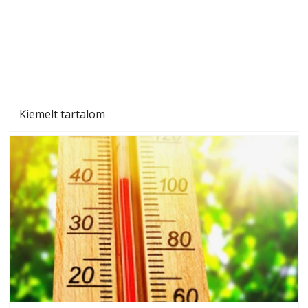
Naptej vagy napolaj? Melyiket válasszuk, és
miben különböznek?
Kiemelt tartalom