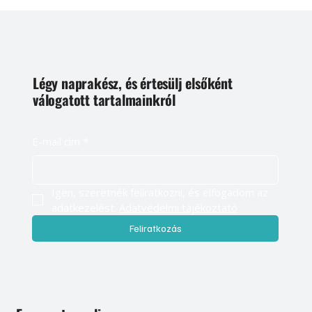
Légy naprakész, és értesülj elsőként
válogatott tartalmainkról
E-mail cím
*
Igen, szeretnék feliratkozni, és elfogadom az 
adatkezelést. 
Adatvédelmi tájékoztató
Feliratkozás