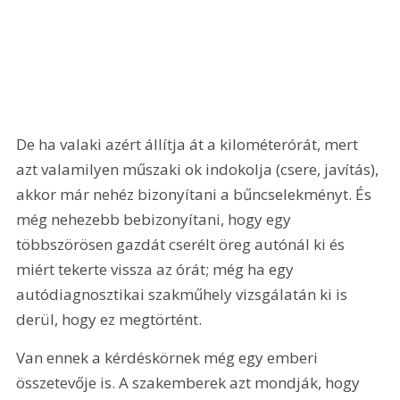
De ha valaki azért állítja át a kilométerórát, mert 
azt valamilyen műszaki ok indokolja (csere, javítás), 
akkor már nehéz bizonyítani a bűncselekményt. És 
még nehezebb bebizonyítani, hogy egy 
többszörösen gazdát cserélt öreg autónál ki és 
miért tekerte vissza az órát; még ha egy 
autódiagnosztikai szakműhely vizsgálatán ki is 
derül, hogy ez megtörtént.
Van ennek a kérdéskörnek még egy emberi 
összetevője is. A szakemberek azt mondják, hogy 