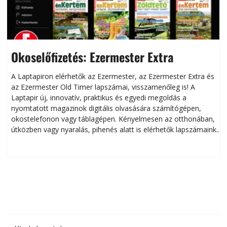
Okoselőfizetés: Ezermester Extra
A Laptapiron elérhetők az Ezermester, az Ezermester Extra és
az Ezermester Old Timer lapszámai, visszamenőleg is! A
Laptapir új, innovatív, praktikus és egyedi megoldás a
L
nyomtatott magazinok digitális olvasására számítógépen,
okostelefonon vagy táblagépen. Kényelmesen az otthonában,
útközben vagy nyaralás, pihenés alatt is elérhetők lapszámaink.
ú
Bárhol, bármikor, akár külföldön élve vagy dolgozva is
B
olvashatók az Ezermester lapszámai. A Laptapir kényelmes
megoldás, mert: – t