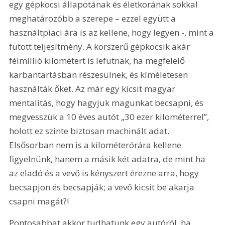
egy gépkocsi állapotának és életkorának sokkal 
meghatározóbb a szerepe – ezzel együtt a 
használtpiaci ára is az kellene, hogy legyen -, mint a 
futott teljesítmény. A korszerű gépkocsik akár 
félmillió kilométert is lefutnak, ha megfelelő 
karbantartásban részesülnek, és kíméletesen 
használták őket. Az már egy kicsit magyar 
mentalitás, hogy hagyjuk magunkat becsapni, és 
megvesszük a 10 éves autót „30 ezer kilométerrel”, 
holott ez szinte biztosan machinált adat. 
Elsősorban nem is a kilométerórára kellene 
figyelnünk, hanem a másik két adatra, de mint ha 
az eladó és a vevő is kényszert érezne arra, hogy 
becsapjon és becsapják; a vevő kicsit be akarja 
csapni magát?!
Pontosabbat akkor tudhatunk egy autóról, ha 