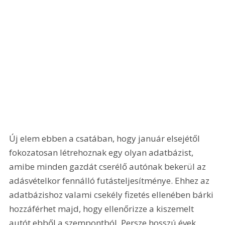
Új elem ebben a csatában, hogy január elsejétől 
fokozatosan létrehoznak egy olyan adatbázist, 
amibe minden gazdát cserélő autónak bekerül az 
adásvételkor fennálló futásteljesítménye. Ehhez az 
adatbázishoz valami csekély fizetés ellenében bárki 
hozzáférhet majd, hogy ellenőrizze a kiszemelt 
autót ebből a szempontból. Persze hosszú évek 