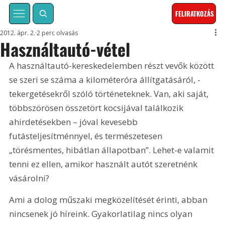
FELIRATKOZÁS
2012. ápr. 2.
2 perc olvasás
Használtautó-vétel
A használtautó-kereskedelemben részt vevők között 
se szeri se száma a kilométeróra állítgatásáról, ­
tekergetésekről szóló történeteknek. Van, aki saját, 
többszörösen összetört kocsijával találkozik 
ahirdetésekben – jóval kevesebb 
futásteljesítménnyel, és természetesen 
„törésmentes, hibátlan állapotban”. Lehet-e valamit 
tenni ez ellen, amikor használt autót szeretnénk 
vásárolni?
Ami a dolog műszaki megközelítését érinti, abban 
nincsenek jó híreink. Gyakorlatilag nincs olyan 