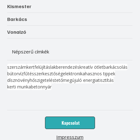
Kismester
Barkács
Vonalzó
Népszerű címkék
szerszám
kert
felújítás
lakberendezés
kreatív ötlet
barkácsolás
bútor
víz
fűtés
szerkesztőség
elektronika
hasznos tippek
dísznövény
hőszigetelés
tető
megújuló energia
tisztítás
kerti munka
beton
nyár
Kapcsolat
Impresszum