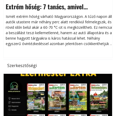
Extrém hőség: 7 tanács, amivel
megóvhatjuk autónkat a nyári károktól
Ismét extrém hőség várható Magyarországon. A tűző napon álló
autók utastere már néhány perc alatt rendkívül felmelegszik, és
rövid időn belül akár a 60-70 °C-ot is megközelítheti. Ez nemcsak
n
a beszállást teszi kellemetlenné, hanem az autó állapotára és a
benne hagyott tárgyakra is káros hatással lehet. Néhány
egyszerű óvintézkedéssel azonban jelentősen csökkenthetjük a
hőség káros hatásait.
l
Szerkesztőségi