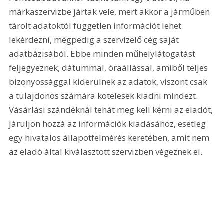
márkaszervizbe jártak vele, mert akkor a járműben 
tárolt adatoktól független információt lehet 
lekérdezni, mégpedig a szervizelő cég saját 
adatbázisából. Ebbe minden műhelylátogatást 
feljegyeznek, dátummal, óraállással, amiből teljes 
bizonyossággal kiderülnek az adatok, viszont csak 
a tulajdonos számára kötelesek kiadni mindezt. 
Vásárlási szándéknál tehát meg kell kérni az eladót, 
járuljon hozzá az információk kiadásához, esetleg 
egy hivatalos állapotfelmérés keretében, amit nem 
az eladó által kiválasztott szervizben végeznek el.