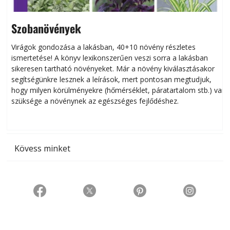
Szobanövények
Virágok gondozása a lakásban, 40+10 növény részletes
ismertetése! A könyv lexikonszerűen veszi sorra a lakásban
s
sikeresen tart­ha­tó növényeket. Már a növény kiválasztásakor
h
segítségünkre lesznek a leírások, mert pontosan megtudjuk,
k
hogy milyen körülményekre (hőmérséklet, páratartalom stb.) van
szüksége a növénynek az egészséges fejlődéshez.
t
Kövess minket