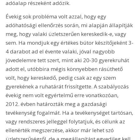
adóalap részeként adózik.
Évekig sok probléma volt azzal, hogy egy 
adóhatósági ellenőrzés során, mi alapján állapítják 
meg, hogy valaki üzletszerűen kereskedik-e, vagy 
sem. Ha mondjuk egy értékes bútor készítőjeként 3-
4 darabot ad el évente valaki, jóval nagyobb 
jövedelemre tett szert, mint aki 20-30 gyerekruhát 
adott el, utóbbira mégis könnyebben rásüthető 
volt, hogy kereskedő, pedig csak az egy szem 
gyerekének a ruhatárát frissítgette. A szabályozás 
évekig nem volt egyértelmű erre vonatkozóan, 
2012. évben határozták meg a gazdasági 
tevékenység fogalmát. Ha a tevékenységet tartósan, 
vagy rendszeres jelleggel folytatjuk, és célunk az 
ellenérték megszerzése, akkor már lehet szó 
üzletszerűségről, de a megállapítást egyedileg kell 