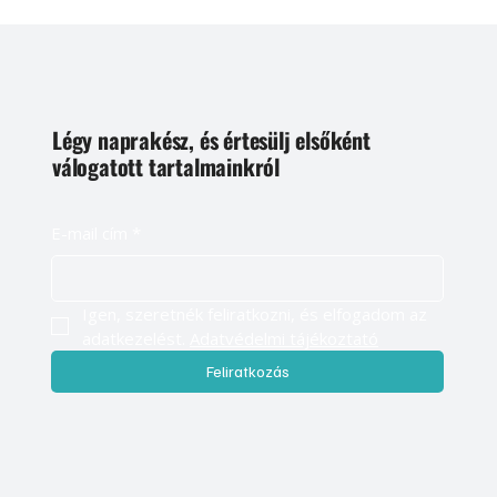
Légy naprakész, és értesülj elsőként
válogatott tartalmainkról
E-mail cím
*
Igen, szeretnék feliratkozni, és elfogadom az 
adatkezelést. 
Adatvédelmi tájékoztató
Feliratkozás