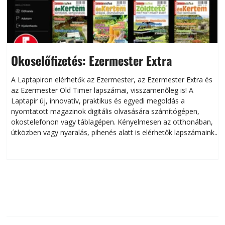
Okoselőfizetés: Ezermester Extra
A Laptapiron elérhetők az Ezermester, az Ezermester Extra és
az Ezermester Old Timer lapszámai, visszamenőleg is! A
Laptapir új, innovatív, praktikus és egyedi megoldás a
L
nyomtatott magazinok digitális olvasására számítógépen,
okostelefonon vagy táblagépen. Kényelmesen az otthonában,
útközben vagy nyaralás, pihenés alatt is elérhetők lapszámaink.
ú
Bárhol, bármikor, akár külföldön élve vagy dolgozva is
B
olvashatók az Ezermester lapszámai. A Laptapir kényelmes
megoldás, mert: – t