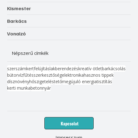
Kismester
Barkács
Vonalzó
Népszerű címkék
szerszám
kert
felújítás
lakberendezés
kreatív ötlet
barkácsolás
bútor
víz
fűtés
szerkesztőség
elektronika
hasznos tippek
dísznövény
hőszigetelés
tető
megújuló energia
tisztítás
kerti munka
beton
nyár
Kapcsolat
Impresszum