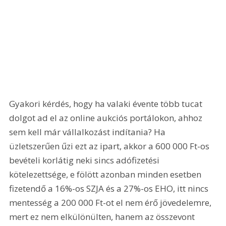
Gyakori kérdés, hogy ha valaki évente több tucat 
dolgot ad el az online aukciós portálokon, ahhoz 
sem kell már vállalkozást indítania? Ha 
üzletszerűen űzi ezt az ipart, akkor a 600 000 Ft-os 
bevételi korlátig neki sincs adófizetési 
kötelezettsége, e fölött azonban minden esetben 
fizetendő a 16%-os SZJA és a 27%-os EHO, itt nincs 
mentesség a 200 000 Ft-ot el nem érő jövedelemre, 
mert ez nem elkülönülten, hanem az összevont 