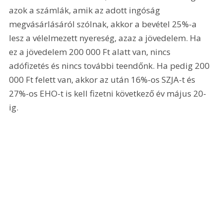
azok a számlák, amik az adott ingóság 
megvásárlásáról szólnak, akkor a bevétel 25%-a 
lesz a vélelmezett nyereség, azaz a jövedelem. Ha 
ez a jövedelem 200 000 Ft alatt van, nincs 
adófizetés és nincs további teendőnk. Ha pedig 200 
000 Ft felett van, akkor az után 16%-os SZJA-t és 
27%-os EHO-t is kell fizetni következő év május 20-
ig.