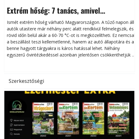
Extrém hőség: 7 tanács, amivel
megóvhatjuk autónkat a nyári károktól
Ismét extrém hőség várható Magyarországon. A tűző napon álló
autók utastere már néhány perc alatt rendkívül felmelegszik, és
rövid időn belül akár a 60-70 °C-ot is megközelítheti. Ez nemcsak
n
a beszállást teszi kellemetlenné, hanem az autó állapotára és a
benne hagyott tárgyakra is káros hatással lehet. Néhány
egyszerű óvintézkedéssel azonban jelentősen csökkenthetjük a
hőség káros hatásait.
l
Szerkesztőségi