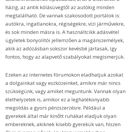
házig, az antik kólásüvegtől az autókig minden 
megtalálható. De vannak szakosodott portálok is: 
autókra, ingatlanokra, régiségekre, vízi járművekre, 
és sok minden másra is. A használtcikk adásvétel 
ügyletek bonyolítói jellemzően a magánszemélyek, 
akik az adózásban sokszor kevésbé jártasak, így 
fontos, hogy az alapvető szabályokat megismerjük. 
Ezeken az internetes fórumokon eladhatjuk azokat 
a dolgainkat vagy eszközeinket, amikre már nincs 
szükségünk, vagy amiket meguntunk. Vannak olyan 
élethelyzetek is, amikor ez a leghatékonyabb 
megoldás a gyors pénzszerzésre. Például a 
gyerekek által már kinőtt ruhákat eladjuk olyan 
embereknek, akiknek kisebb gyerekük van, hiszen 