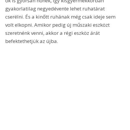
ők is gyorsan nőnek, így kisgyermekkorban 
gyakorlatilag negyedévente lehet ruhatárat 
cserélni. És a kinőtt ruhának még csak ideje sem 
volt elkopni. Amikor pedig új műszaki eszközt 
szeretnénk venni, akkor a régi eszköz árát 
befektethetjük az újba.