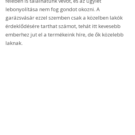
felében is találhatunk vevőt, és az ügylet 
lebonyolítása nem fog gondot okozni. A 
garázsvásár ezzel szemben csak a közelben lakók 
érdeklődésére tarthat számot, tehát itt kevesebb 
emberhez jut el a termékeink híre, de ők közelebb 
laknak.