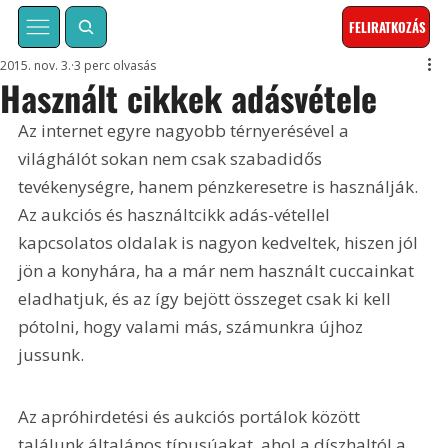
FELIRATKOZÁS
2015. nov. 3.
3 perc olvasás
Használt cikkek adásvétele
Az internet egyre nagyobb térnyerésével a 
világhálót sokan nem csak szabadidős 
tevékenységre, hanem pénzkeresetre is használják. 
Az aukciós és használtcikk adás-vétellel 
kapcsolatos oldalak is nagyon kedveltek, hiszen jól 
jön a konyhára, ha a már nem használt cuccainkat 
eladhatjuk, és az így bejött összeget csak ki kell 
pótolni, hogy valami más, számunkra újhoz 
jussunk.
Az apróhirdetési és aukciós portálok között 
találunk általános típusúakat, ahol a díszhaltól a 