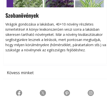
Szobanövények
Virágok gondozása a lakásban, 40+10 növény részletes
ismertetése! A könyv lexikonszerűen veszi sorra a lakásban
s
sikeresen tart­ha­tó növényeket. Már a növény kiválasztásakor
h
segítségünkre lesznek a leírások, mert pontosan megtudjuk,
k
hogy milyen körülményekre (hőmérséklet, páratartalom stb.) van
szüksége a növénynek az egészséges fejlődéshez.
t
Kövess minket