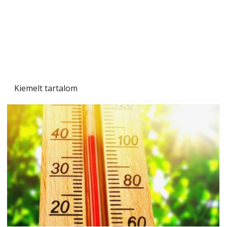
Naptej vagy napolaj? Melyiket válasszuk, és
miben különböznek?
Kiemelt tartalom