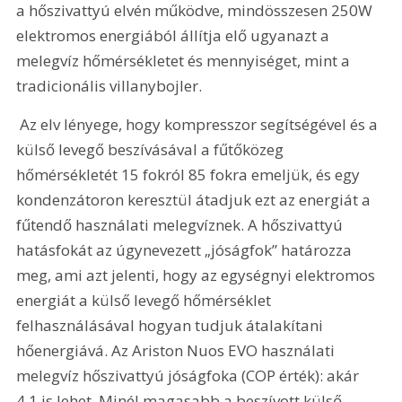
a hőszivattyú elvén működve, mindösszesen 250W 
elektromos energiából állítja elő ugyanazt a 
melegvíz hőmérsékletet és mennyiséget, mint a 
tradicionális villanybojler.
 Az elv lényege, hogy kompresszor segítségével és a 
külső levegő beszívásával a fűtőközeg 
hőmérsékletét 15 fokról 85 fokra emeljük, és egy 
kondenzátoron keresztül átadjuk ezt az energiát a 
fűtendő használati melegvíznek. A hőszivattyú 
hatásfokát az úgynevezett „jóságfok” határozza 
meg, ami azt jelenti, hogy az egységnyi elektromos 
energiát a külső levegő hőmérséklet 
felhasználásával hogyan tudjuk átalakítani 
hőenergiává. Az Ariston Nuos EVO használati 
melegvíz hőszivattyú jóságfoka (COP érték): akár 
4,1 is lehet. Minél magasabb a beszívott külső 