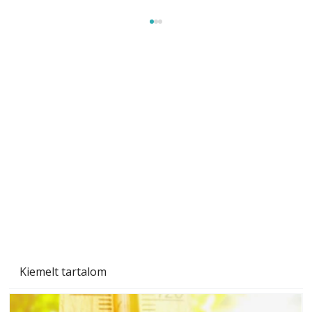
A varrógép és a varrás
Kiemelt tartalom