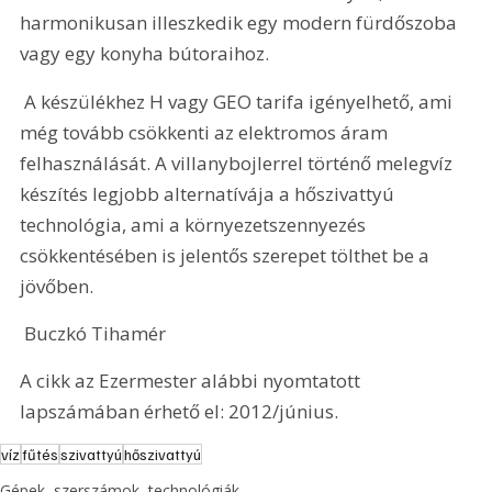
harmonikusan illeszkedik egy modern fürdőszoba 
vagy egy konyha bútoraihoz. 
 A készülékhez H vagy GEO tarifa igényelhető, ami 
még tovább csökkenti az elektromos áram 
felhasználását. A villanybojlerrel történő melegvíz 
készítés legjobb alternatívája a hőszivattyú 
technológia, ami a környezetszennyezés 
csökkentésében is jelentős szerepet tölthet be a 
jövőben.
 Buczkó Tihamér
A cikk az Ezermester alábbi nyomtatott 
lapszámában érhető el: 2012/június.
víz
fűtés
szivattyú
hőszivattyú
Gépek, szerszámok, technológiák