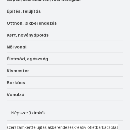
Építés, felújítás
Otthon, lakberendezés
Kert, növényápolás
Női vonal
Életmód, egészség
Kismester
Barkács
Vonalzó
Népszerű címkék
szerszám
kert
felújítás
lakberendezés
kreatív ötlet
barkácsolás