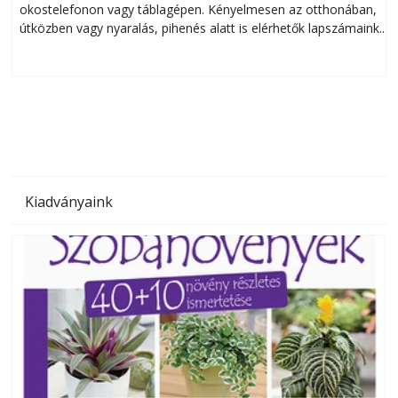
okostelefonon vagy táblagépen. Kényelmesen az otthonában,
útközben vagy nyaralás, pihenés alatt is elérhetők lapszámaink.
ú
Bárhol, bármikor, akár külföldön élve vagy dolgozva is
B
olvashatók az Ezermester lapszámai. A Laptapir kényelmes
megoldás, mert: – t
Kiadványaink