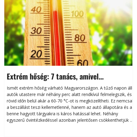
Extrém hőség: 7 tanács, amivel
megóvhatjuk autónkat a nyári károktól
Ismét extrém hőség várható Magyarországon. A tűző napon álló
autók utastere már néhány perc alatt rendkívül felmelegszik, és
rövid időn belül akár a 60-70 °C-ot is megközelítheti. Ez nemcsak
n
a beszállást teszi kellemetlenné, hanem az autó állapotára és a
benne hagyott tárgyakra is káros hatással lehet. Néhány
egyszerű óvintézkedéssel azonban jelentősen csökkenthetjük a
hőség káros hatásait.
l