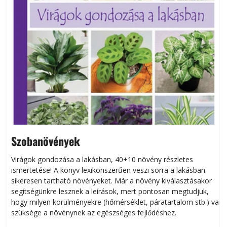
Szobanövények
Virágok gondozása a lakásban, 40+10 növény részletes
ismertetése! A könyv lexikonszerűen veszi sorra a lakásban
s
sikeresen tart­ha­tó növényeket. Már a növény kiválasztásakor
h
segítségünkre lesznek a leírások, mert pontosan megtudjuk,
k
hogy milyen körülményekre (hőmérséklet, páratartalom stb.) van
szüksége a növénynek az egészséges fejlődéshez.