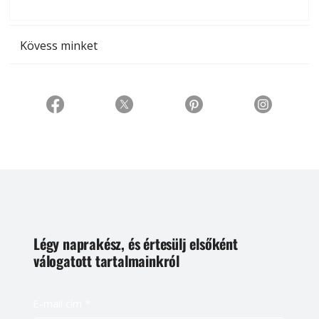
t
Kövess minket
Légy naprakész, és értesülj elsőként
válogatott tartalmainkról
E-mail cím
*