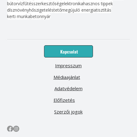
bútor
víz
fűtés
szerkesztőség
elektronika
hasznos tippek
dísznövény
hőszigetelés
tető
megújuló energia
tisztítás
kerti munka
beton
nyár
Kapcsolat
Impresszum
Médiaajánlat
Adatvédelem
Előfizetés
Szerzői jogok