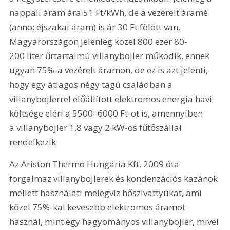
nappali áram ára 51 Ft/kWh, de a vezérelt áramé 
(anno: éjszakai áram) is ár 30 Ft fölött van. 
Magyarországon jelenleg közel 800 ezer 80-
200 liter űrtartalmú villanybojler működik, ennek 
ugyan 75%-a vezérelt áramon, de ez is azt jelenti, 
hogy egy átlagos négy tagú családban a 
villanybojlerrel előállított elektromos energia havi 
költsége eléri a 5500–6000 Ft-ot is, amennyiben 
a villanybojler 1,8 vagy 2 kW-os fűtőszállal 
rendelkezik.
Az Ariston Thermo Hungária Kft. 2009 óta 
forgalmaz villanybojlerek és kondenzációs kazánok 
mellett használati melegvíz hőszivattyúkat, ami 
közel 75%-kal kevesebb elektromos áramot 
használ, mint egy hagyományos villanybojler, mivel 