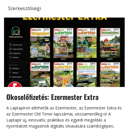
Szerkesztőségi
Okoselőfizetés: Ezermester Extra
A Laptapiron elérhetők az Ezermester, az Ezermester Extra és
az Ezermester Old Timer lapszámai, visszamenőleg is! A
Laptapir új, innovatív, praktikus és egyedi megoldás a
L
nyomtatott magazinok digitális olvasására számítógépen,