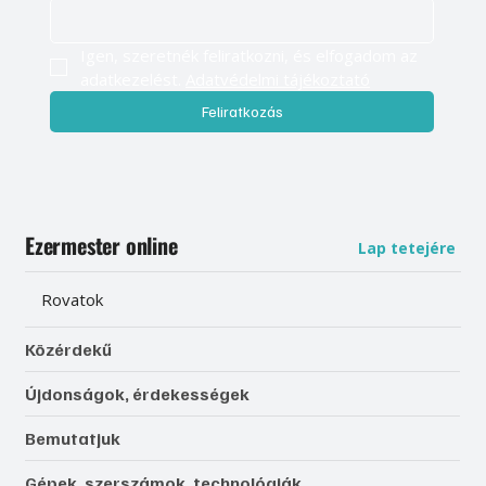
Igen, szeretnék feliratkozni, és elfogadom az 
adatkezelést. 
Adatvédelmi tájékoztató
Feliratkozás
Ezermester online
Lap tetejére
Rovatok
Közérdekű
Újdonságok, érdekességek
Bemutatjuk
Gépek, szerszámok, technológiák