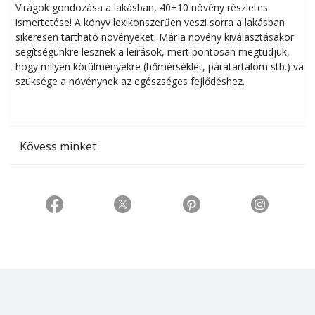
Virágok gondozása a lakásban, 40+10 növény részletes
ismertetése! A könyv lexikonszerűen veszi sorra a lakásban
s
sikeresen tart­ha­tó növényeket. Már a növény kiválasztásakor
h
segítségünkre lesznek a leírások, mert pontosan megtudjuk,
k
hogy milyen körülményekre (hőmérséklet, páratartalom stb.) van
szüksége a növénynek az egészséges fejlődéshez.
t
Kövess minket