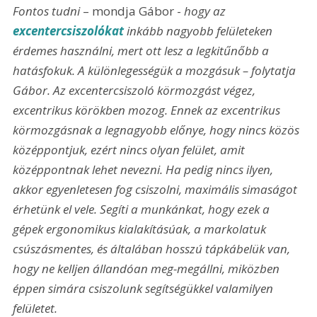
Fontos tudni
 – mondja Gábor - 
hogy az 
excentercsiszolókat
 inkább nagyobb felületeken 
érdemes használni, mert ott lesz a legkitűnőbb a 
hatásfokuk. A különlegességük a mozgásuk – folytatja 
Gábor. Az excentercsiszoló körmozgást végez, 
excentrikus körökben mozog. Ennek az excentrikus 
körmozgásnak a legnagyobb előnye, hogy nincs közös 
középpontjuk, ezért nincs olyan felület, amit 
középpontnak lehet nevezni. Ha pedig nincs ilyen, 
akkor egyenletesen fog csiszolni, maximális simaságot 
érhetünk el vele. Segíti a munkánkat, hogy ezek a 
gépek ergonomikus kialakításúak, a markolatuk 
csúszásmentes, és általában hosszú tápkábelük van, 
hogy ne kelljen állandóan meg-megállni, miközben 
éppen simára csiszolunk segítségükkel valamilyen 
felületet.