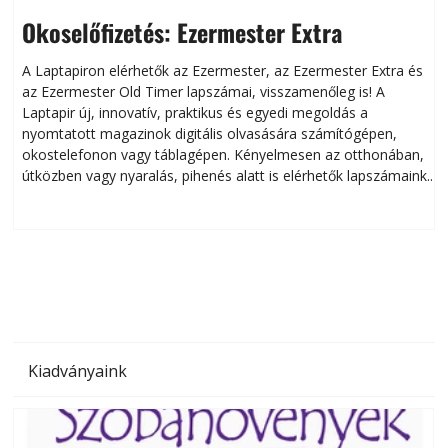
Okoselőfizetés: Ezermester Extra
A Laptapiron elérhetők az Ezermester, az Ezermester Extra és
az Ezermester Old Timer lapszámai, visszamenőleg is! A
Laptapir új, innovatív, praktikus és egyedi megoldás a
L
nyomtatott magazinok digitális olvasására számítógépen,
okostelefonon vagy táblagépen. Kényelmesen az otthonában,
útközben vagy nyaralás, pihenés alatt is elérhetők lapszámaink.
ú
Bárhol, bármikor, akár külföldön élve vagy dolgozva is
B
olvashatók az Ezermester lapszámai. A Laptapir kényelmes
megoldás, mert: – t
Kiadványaink