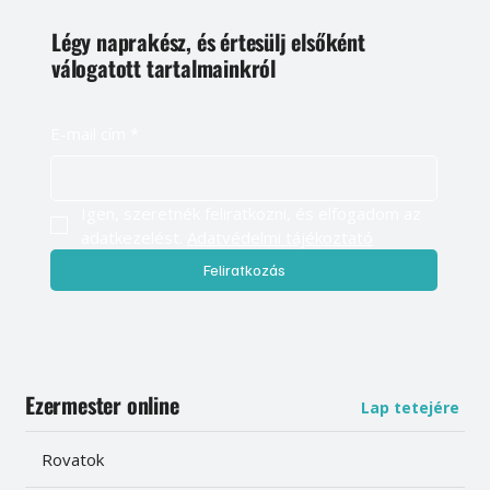
Légy naprakész, és értesülj elsőként
válogatott tartalmainkról
E-mail cím
*
Igen, szeretnék feliratkozni, és elfogadom az 
adatkezelést. 
Adatvédelmi tájékoztató
Feliratkozás
Ezermester online
Lap tetejére
Rovatok