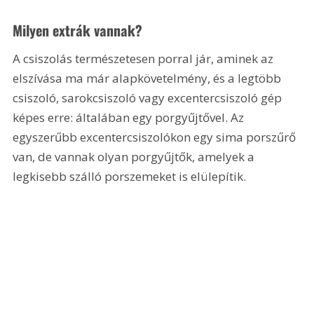
Milyen extrák vannak?
A csiszolás természetesen porral jár, aminek az 
elszívása ma már alapkövetelmény, és a legtöbb 
csiszoló, sarokcsiszoló vagy excentercsiszoló gép 
képes erre: általában egy porgyűjtővel. Az 
egyszerűbb excentercsiszolókon egy sima porszűrő 
van, de vannak olyan porgyűjtők, amelyek a 
legkisebb szálló porszemeket is elülepítik.