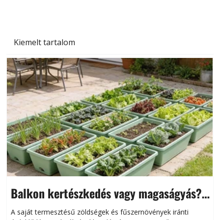
Kiemelt tartalom
Balkon kertészkedés vagy magaságyás?
Helytakarékos kertészkedés
A saját termesztésű zöldségek és fűszernövények iránti