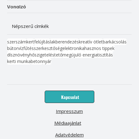
Vonalzó
Népszerű címkék
szerszám
kert
felújítás
lakberendezés
kreatív ötlet
barkácsolás
bútor
víz
fűtés
szerkesztőség
elektronika
hasznos tippek
dísznövény
hőszigetelés
tető
megújuló energia
tisztítás
kerti munka
beton
nyár
Kapcsolat
Impresszum
Médiaajánlat
Adatvédelem