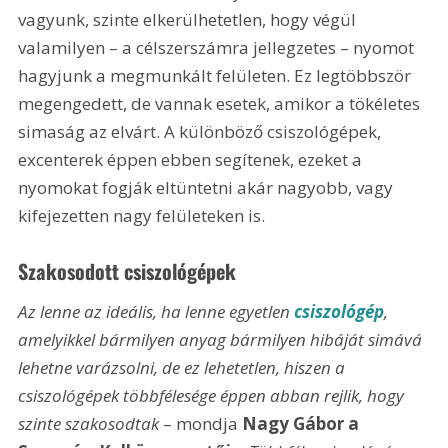
vagyunk, szinte elkerülhetetlen, hogy végül 
valamilyen – a célszerszámra jellegzetes – nyomot 
hagyjunk a megmunkált felületen. Ez legtöbbször 
megengedett, de vannak esetek, amikor a tökéletes 
simaság az elvárt. A különböző csiszológépek, 
excenterek éppen ebben segítenek, ezeket a 
nyomokat fogják eltüntetni akár nagyobb, vagy 
kifejezetten nagy felületeken is. 
Szakosodott csiszológépek
Az lenne az ideális, ha lenne egyetlen 
csiszológép
, 
amelyikkel bármilyen anyag bármilyen hibáját simává 
lehetne varázsolni, de ez lehetetlen, hiszen a 
csiszológépek többfélesége éppen abban rejlik, hogy 
szinte szakosodtak
 – mondja 
Nagy Gábor a 