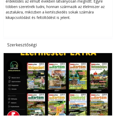
érdeklődés az elmúlt években látványosan megnőtt. Egyre
többen szeretnék tudni, honnan származik az élelmiszer az
l
asztalukra, miközben a kertészkedés sokak számára
kikapcsolódást és feltöltődést is jelent.
é
d
Szerkesztőségi