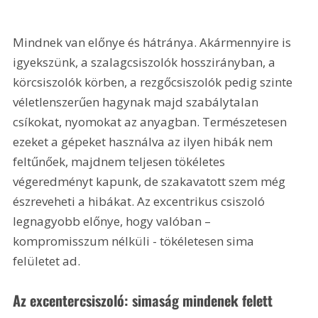
Mindnek van előnye és hátránya. Akármennyire is 
igyekszünk, a szalagcsiszolók hosszirányban, a 
körcsiszolók körben, a rezgőcsiszolók pedig szinte 
véletlenszerűen hagynak majd szabálytalan 
csíkokat, nyomokat az anyagban. Természetesen 
ezeket a gépeket használva az ilyen hibák nem 
feltűnőek, majdnem teljesen tökéletes 
végeredményt kapunk, de szakavatott szem még 
észreveheti a hibákat. Az excentrikus csiszoló 
legnagyobb előnye, hogy valóban – 
kompromisszum nélküli - tökéletesen sima 
felületet ad.
Az excentercsiszoló: simaság mindenek felett