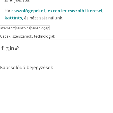
Ha 
csiszológépeket, excenter csiszolót keresel, 
kattints,
 és nézz szét nálunk. 
szerszám
csiszolás
csiszológép
Gépek, szerszámok, technológiák
Kapcsolódó bejegyzések