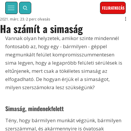
FELIRATKOZÁS
2021. márc. 23.
2 perc olvasás
Ha számít a simaság
Vannak olyan helyzetek, amikor szinte mindennél 
fontosabb az, hogy egy - bármilyen - géppel 
megmunkált felület kompromisszummentesen 
sima legyen, hogy a legapróbb felületi sérülések is 
eltűnjenek, mert csak a tökéletes simaság az 
elfogadható. De hogyan érjük el a simaságot, 
milyen szerszámokra lesz szükségünk? 
Simaság, mindenekfelett
Tény, hogy bármilyen munkát végzünk, bármilyen 
szerszámmal, és akármennyire is óvatosak 