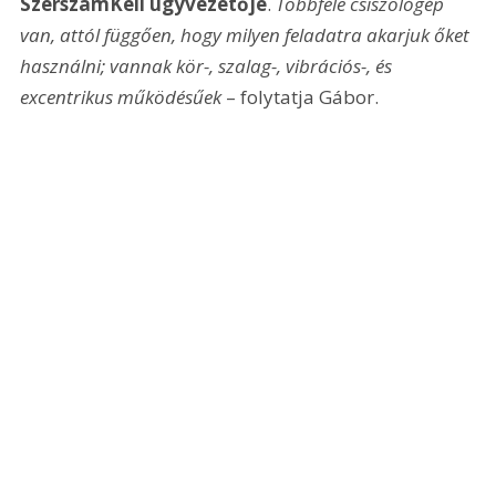
SzerszámKell ügyvezetője
. 
Többféle csiszológép 
van, attól függően, hogy milyen feladatra akarjuk őket 
használni; vannak kör-, szalag-, vibrációs-, és 
excentrikus működésűek
 – folytatja Gábor. 