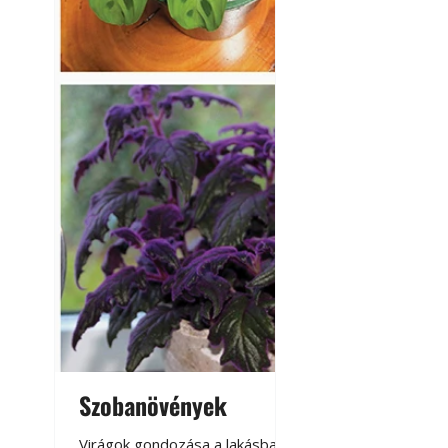
Szobanövények
Virágoskert: k
teraszon, laká
Virágok gondozása a lakásban,