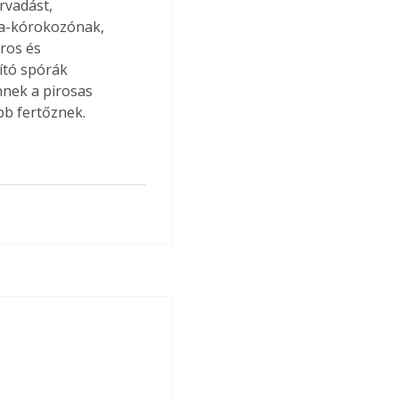
rvadást, 
ba-kórokozónak, 
ros és 
ító spórák 
nnek a pirosas 
bb fertőznek.