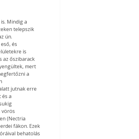
is. Mindig a 
zeken telepszik 
z ún. 
 eső, és 
lületekre is 
és az őszibarack 
gyengültek, mert 
egfertőzni a 
n 
latt jutnak erre 
 és a 
sukig 
 vörös 
en (Nectria 
erdei fákon. Ezek 
óráival behatolás 