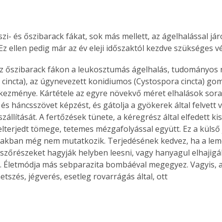
szi- és őszibarack fákat, sok más mellett, az ágelhalással j
 Ez ellen pedig már az év eleji időszaktól kezdve szükséges v
 az őszibarack fákon a leukosztumás ágelhalás, tudományos 
cincta), az úgynevezett konidiumos (Cystospora cincta) go
kezménye. Kártétele az egyre növekvő méret elhalások sora
és háncsszövet képzést, és gátolja a gyökerek által felvett v
zállítását. A fertőzések tünete, a kéregrész által elfedett 
lterjedt tömege, tetemes mézgafolyással együtt. Ez a külső 
zakban még nem mutatkozik. Terjedésének kedvez, ha a leme
sszőrészeket hagyják helyben leesni, vagy hanyagul elhajigál
 Életmódja más sebparazita bombáéval megegyez. Vagyis, a
etszés, jégverés, esetleg rovarrágás által, ott 