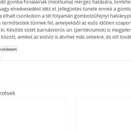
lődő gomba fonalainak (micéliuma) mérgez hatására, lombhe
 vagy elredvesedést idéz el. Jellegzetes tünete ennek a gom
a elhalt csonkokon a tél folyamán gombostűfejnyi halványpi
 termőtestek tűnnek fel, amelyekből az esős időben szapor
Együtt jobban megéri!
ki. Később sötét barnásvörös ún. (peritéciumok) is megjele
Bővebb információ itt!
özött, amiket az esővíz is átvihet más sebekre, és ott tová
k az
Együtt jobban megéri! A
mester
könyvek tetszőleges
yvédelem
er Old
párosítással kedvezményes
s
áron, 0 Ft postaköltséggel
ptapir új,
megrendelhetők!
és egyedi
tt
lvasására
elefonon
yzések
nyelmesen
ben vagy
t is
. Bárhol,
ön élve
ashatók az