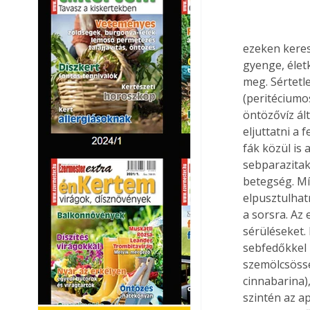
ezeken keres
gyenge, életk
meg. Sértetl
(peritéciumos
öntözővíz ált
eljuttatni a 
fák közül is 
sebparazita
betegség. Míg
elpusztulhat
a sorsra. Az
sérüléseket.
sebfedőkkel 
szemölcsössé
cinnabarina)
szintén az a