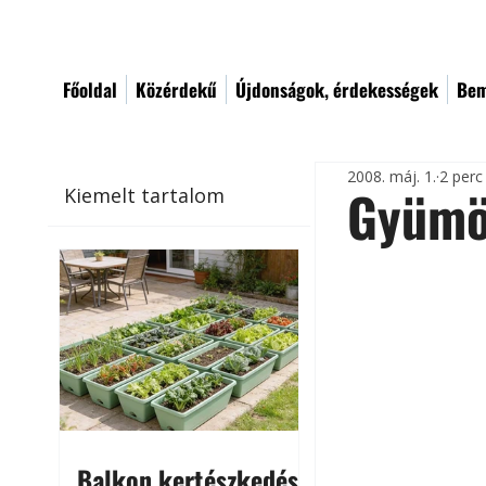
Főoldal
Közérdekű
Újdonságok, érdekességek
Bem
2008. máj. 1.
2 perc
Gyümöl
Kiemelt tartalom
Balkon kertészkedés