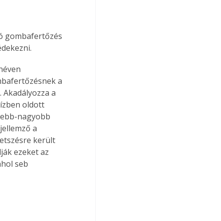
áró gombafertőzés 
édekezni.
néven 
mbafertőzésnek a 
. Akadályozza a 
ízben oldott 
kisebb-nagyobb 
jellemző a 
tszésre került 
ják ezeket az 
hol seb 