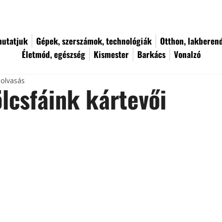
utatjuk
Gépek, szerszámok, technológiák
Otthon, lakberen
Életmód, egészség
Kismester
Barkács
Vonalzó
 olvasás
csfáink kártevői