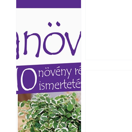
Ezermester lapszámai. A
Ezermester lapszámai
Laptapir kényelmes megoldás,
Laptapir kényelmes 
mert: – t
mert: – t