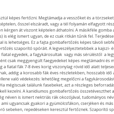
ztül képes fertőzni. Megtámadja a vesszőket és a törzseket 
éptelen, ősszel elszáradt, vagy a tél folyamán elfagyott rés
en kérgen át viszont képtelen áthatolni. A másikféle gomba a
) is elég ismert ugyan, de ez csak ritkán tűnik fel. Terjedése
al is lehetséges. Ez a fajta gombafertőzés képes távoli sebfe
fertőzés szaporító spóráit. A legveszélyeztetebbek a kajszi- 
a fiatal egyedek, a fagykárosultak  vagy más sérüléstől  a le
ként csak meggyengült faegyedeket képes megtámadni és m
 a fiatal fák 7-8 éves korig viszonylag rövid idő alatt teljese
nak, addig a korosabb fák éves részletekben, hosszabb idő a
 ellene való védekezés: lehetőleg megelőzni a fagykárosodást
 Ha mégiscsak találunk fasebeket, azt a részleges beforradá
kell kezelni. A kanidiumos gombafertőzés összetéveszthet a
g néven is ismert nektriás rák okozójával, tudományos név
, ami ugyancsak gyakori a gyümölcsfákon, cserjéken és más 
pró sebeken, repedéseken keresztül fertőznek. Szaporító sp