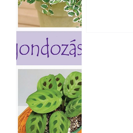
A szárazság csök
öntözési és talaj
idején
Balkon kertészk
Helytakarékos ke