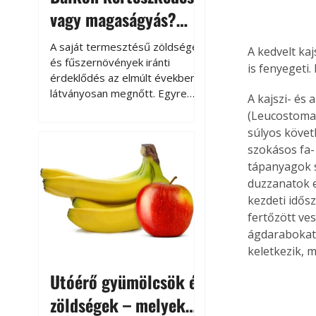
vagy magaságyás?
Helytakarékos
A saját termesztésű zöldségek
A kedvelt kaj
kertészkedés
és fűszernövények iránti
is fenyegeti.
érdeklődés az elmúlt években
látványosan megnőtt. Egyre
A kajszi- és
többen szeretnék tudni, honnan
(Leucostoma 
származik az élelmiszer az
súlyos követ
asztalukra, miközben a
szokásos fa- 
kertészkedés sokak számára
tápanyagok s
kikapcsolódást és feltöltődést
duzzanatok e
is jelent.
kezdeti idős
fertőzött ve
ágdarabokat.
keletkezik, m
Utóérő gyümölcsök és
zöldségek – melyek