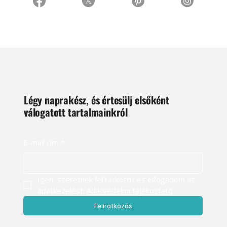
Légy naprakész, és értesülj elsőként
válogatott tartalmainkról
E-mail cím
*
Igen, szeretnék feliratkozni, és elfogadom az 
adatkezelést. 
Adatvédelmi tájékoztató
Feliratkozás