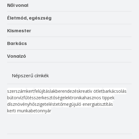
Női vonal
Életmód, egészség
Kismester
Barkács
Vonalzó
Népszerű címkék
szerszám
kert
felújítás
lakberendezés
kreatív ötlet
barkácsolás
bútor
víz
fűtés
szerkesztőség
elektronika
hasznos tippek
dísznövény
hőszigetelés
tető
megújuló energia
tisztítás
kerti munka
beton
nyár