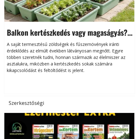
Balkon kertészkedés vagy magaságyás?
Helytakarékos kertészkedés
A saját termesztésű zöldségek és fűszernövények iránti
érdeklődés az elmúlt években látványosan megnőtt. Egyre
többen szeretnék tudni, honnan származik az élelmiszer az
l
asztalukra, miközben a kertészkedés sokak számára
kikapcsolódást és feltöltődést is jelent.
é
d
Szerkesztőségi