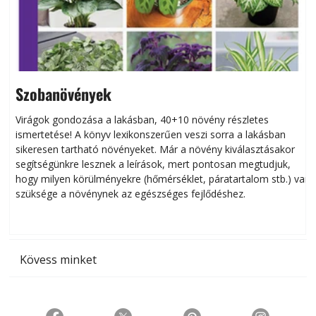
Szobanövények
Virágok gondozása a lakásban, 40+10 növény részletes
ismertetése! A könyv lexikonszerűen veszi sorra a lakásban
s
sikeresen tart­ha­tó növényeket. Már a növény kiválasztásakor
h
segítségünkre lesznek a leírások, mert pontosan megtudjuk,
k
hogy milyen körülményekre (hőmérséklet, páratartalom stb.) van
szüksége a növénynek az egészséges fejlődéshez.
t
Kövess minket