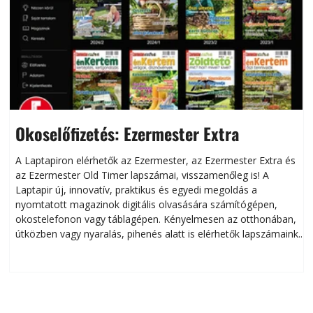
Okoselőfizetés: Ezermester Extra
A Laptapiron elérhetők az Ezermester, az Ezermester Extra és
az Ezermester Old Timer lapszámai, visszamenőleg is! A
Laptapir új, innovatív, praktikus és egyedi megoldás a
L
nyomtatott magazinok digitális olvasására számítógépen,
okostelefonon vagy táblagépen. Kényelmesen az otthonában,
útközben vagy nyaralás, pihenés alatt is elérhetők lapszámaink.
ú
Bárhol, bármikor, akár külföldön élve vagy dolgozva is
B
olvashatók az Ezermester lapszámai. A Laptapir kényelmes
megoldás, mert: – t