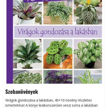
Szobanövények
Virágok gondozása a lakásban, 40+10 növény részletes
ismertetése! A könyv lexikonszerűen veszi sorra a lakásban
s