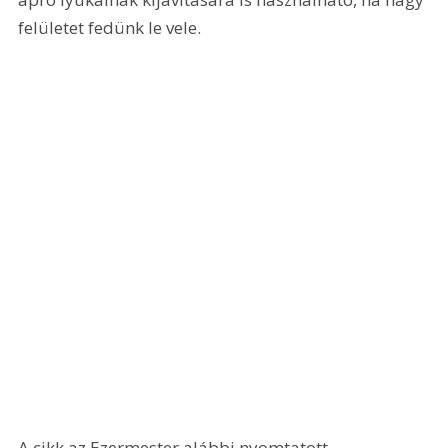
felületet fedünk le vele. 
A cikk az Ezermester alábbi nyomtatott 