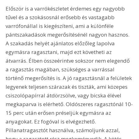
Először is a varrókészletet érdemes egy nagyobb 
tűvel és a szokásosnál erősebb és vastagabb 
varrófonállal is kiegészíteni, ami a különféle 
pántszakadások megerősítésénél nagyon hasznos. 
A szakadás helyét ajánlatos előzőleg lapolva 
egymásra ragasztani, majd ezt követheti az 
átvarrás. Élben összeérintve sokszor nem elegendő 
a ragasztás magában, szükséges a varrással 
történő megerősítés is. A jó ragasztásnál a felületek 
legyenek teljesen szárazak és tiszták, ami közepes 
csiszolópapírral átdörzsölve, vagy bicska élével 
megkaparva is elérhető. Oldószeres ragasztónál 10-
15 perc után erősen préseljük egymásra az 
anyagokat. Ez fogóval is elvégezhető. 
Pillanatragasztót használva, számoljunk azzal, 
hogy a ragasztott rész megkeményedik. A kötés 