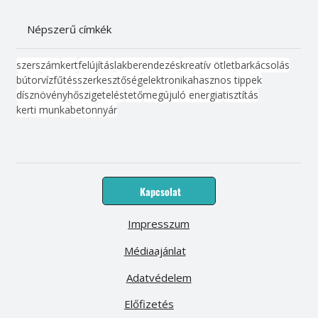
Népszerű címkék
szerszám
kert
felújítás
lakberendezés
kreatív ötlet
barkácsolás
bútor
víz
fűtés
szerkesztőség
elektronika
hasznos tippek
dísznövény
hőszigetelés
tető
megújuló energia
tisztítás
kerti munka
beton
nyár
Kapcsolat
Impresszum
Médiaajánlat
Adatvédelem
Előfizetés