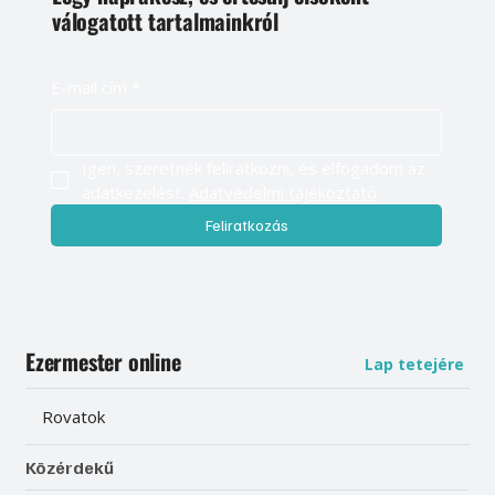
válogatott tartalmainkról
E-mail cím
*
Igen, szeretnék feliratkozni, és elfogadom az 
adatkezelést. 
Adatvédelmi tájékoztató
Feliratkozás
Ezermester online
Lap tetejére
Rovatok
Közérdekű