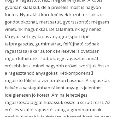
gyorsan kialakul, de a préselés most is nagyon 
fontos. Nyaralási körülmények között ez sokszor 
gondot okozhat, mert satut, gyorsszorítót mégsem 
vihetünk magunkkal. De találhatunk egy nehéz 
tárgyat, sőt egy lapos anyagra (sportcipő 
talpragasztás, gumimatrac, felfújható csónak 
ragasztása) akár autónk kerekével is óvatosan 
rágördülhetünk. Tudjuk, egy ragasztás annál 
erősebb lesz, minél nagyobb erővel szorítjuk össze 
a ragasztandó anyagokat. Kétkomponensű 
ragasztó főként a vízi túrákon hasznos. A ragasztás 
helyén a vastagabban rákent anyag is jelenthet 
ideiglenesen jó kötést. Ám ha lehetséges, 
ragasztószalaggal húzassuk össze a sérült részt. Az 
erős és vízálló ragasztószalag a gumimatracok 
apró lyukainak kijavítására is használható, ha nagy 