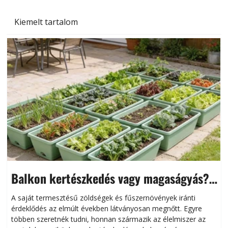
Kiemelt tartalom
Balkon kertészkedés vagy magaságyás?
Helytakarékos kertészkedés
A saját termesztésű zöldségek és fűszernövények iránti
érdeklődés az elmúlt években látványosan megnőtt. Egyre
többen szeretnék tudni, honnan származik az élelmiszer az
l