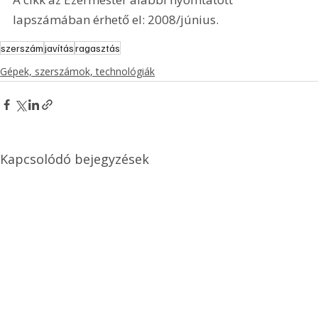
lapszámában érhető el: 2008/június.
szerszám
javítás
ragasztás
Gépek, szerszámok, technológiák
Kapcsolódó bejegyzések