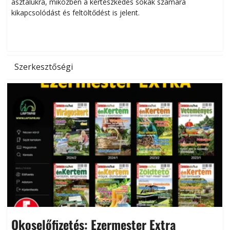
asztalukra, miközben a kertészkedés sokak számára
kikapcsolódást és feltöltődést is jelent.
é
d
Szerkesztőségi
Okoselőfizetés: Ezermester Extra