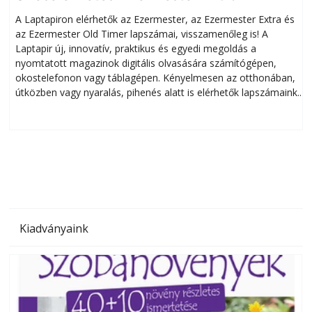
A Laptapiron elérhetők az Ezermester, az Ezermester Extra és
az Ezermester Old Timer lapszámai, visszamenőleg is! A
Laptapir új, innovatív, praktikus és egyedi megoldás a
L
nyomtatott magazinok digitális olvasására számítógépen,
okostelefonon vagy táblagépen. Kényelmesen az otthonában,
útközben vagy nyaralás, pihenés alatt is elérhetők lapszámaink.
ú
Bárhol, bármikor, akár külföldön élve vagy dolgozva is
B
olvashatók az Ezermester lapszámai. A Laptapir kényelmes
megoldás, mert: – t
Kiadványaink