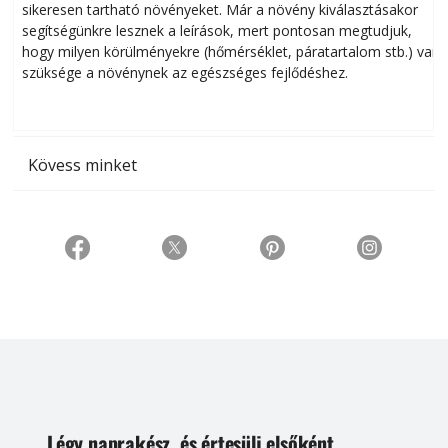
sikeresen tart­ha­tó növényeket. Már a növény kiválasztásakor
h
segítségünkre lesznek a leírások, mert pontosan megtudjuk,
k
hogy milyen körülményekre (hőmérséklet, páratartalom stb.) van
szüksége a növénynek az egészséges fejlődéshez.
t
Kövess minket
Légy naprakész, és értesülj elsőként