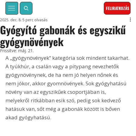
FELIRATKOZÁS
2025. dec. 8.
5 perc olvasás
Gyógyító gabonák és egyszikű
gyógynövények
Frissítve:
máj. 21.
A „gyógynövények” kategória sok mindent takarhat. 
A tyúkhúr, a csalán vagy a pitypang nevezhetők 
gyógynövénynek, de ha nem jó helyen nőnek és 
nem jókor, akkor gyomnövények. Sok gyógyhatású 
növény van az egyszikűek csoportjában is, 
melyekről ritkábban esik szó, pedig sok kedvező 
hatásuk van, sőt még a gabonák között is bőven 
akad gyógyhatású.