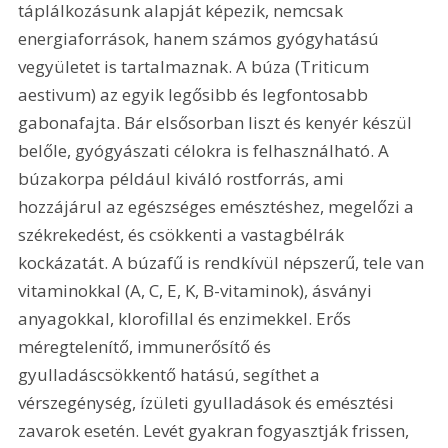
táplálkozásunk alapját képezik, nemcsak 
energiaforrások, hanem számos gyógyhatású 
vegyületet is tartalmaznak. A búza (Triticum 
aestivum) az egyik legősibb és legfontosabb 
gabonafajta. Bár elsősorban liszt és kenyér készül 
belőle, gyógyászati célokra is felhasználható. A 
búzakorpa például kiváló rostforrás, ami 
hozzájárul az egészséges emésztéshez, megelőzi a 
székrekedést, és csökkenti a vastagbélrák 
kockázatát. A búzafű is rendkívül népszerű, tele van 
vitaminokkal (A, C, E, K, B-vitaminok), ásványi 
anyagokkal, klorofillal és enzimekkel. Erős 
méregtelenítő, immunerősítő és 
gyulladáscsökkentő hatású, segíthet a 
vérszegénység, ízületi gyulladások és emésztési 
zavarok esetén. Levét gyakran fogyasztják frissen, 