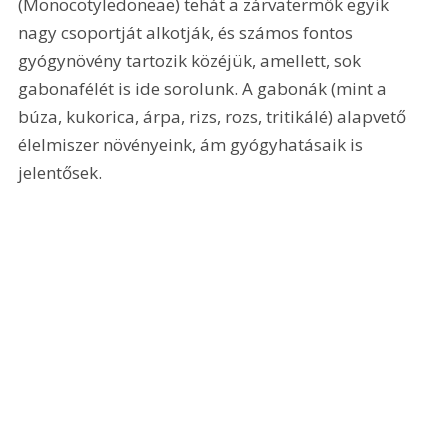
(Monocotyledoneae) tehát a zárvatermők egyik 
nagy csoportját alkotják, és számos fontos 
gyógynövény tartozik közéjük, amellett, sok 
gabonafélét is ide sorolunk. A gabonák (mint a 
búza, kukorica, árpa, rizs, rozs, tritikálé) alapvető 
élelmiszer növényeink, ám gyógyhatásaik is 
jelentősek.