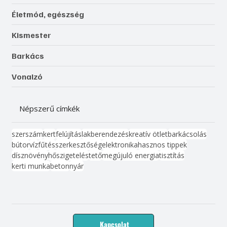
Életmód, egészség
Kismester
Barkács
Vonalzó
Népszerű címkék
szerszám
kert
felújítás
lakberendezés
kreatív ötlet
barkácsolás
bútor
víz
fűtés
szerkesztőség
elektronika
hasznos tippek
dísznövény
hőszigetelés
tető
megújuló energia
tisztítás
kerti munka
beton
nyár
Kapcsolat