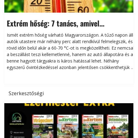
Extrém hőség: 7 tanács, amivel
megóvhatjuk autónkat a nyári károktól
Ismét extrém hőség várható Magyarországon. A tűző napon álló
autók utastere már néhány perc alatt rendkívül felmelegszik, és
rövid időn belül akár a 60-70 °C-ot is megközelítheti. Ez nemcsak
n
a beszállást teszi kellemetlenné, hanem az autó állapotára és a
benne hagyott tárgyakra is káros hatással lehet. Néhány
egyszerű óvintézkedéssel azonban jelentősen csökkenthetjük a
hőség káros hatásait.
l
Szerkesztőségi