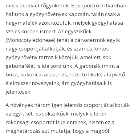
nincs dedikált főgyökerük. E csoportról ritkábban 
hallunk a gyógynövények kapcsán, talán csak a 
hagymafélék azok közülük, melyek gyógyhatása 
széles körben ismert. Az egyszikűek 
(Monocotyledoneae) tehát a zárvatermők egyik 
nagy csoportját alkotják, és számos fontos 
gyógynövény tartozik közéjük, amellett, sok 
gabonafélét is ide sorolunk. A gabonák (mint a 
búza, kukorica, árpa, rizs, rozs, tritikálé) alapvető 
élelmiszer növényeink, ám gyógyhatásaik is 
jelentősek. 
A növények három igen jelentős csoportját alkotják 
az egy-, két- és sokszikűek, melyek e téren 
rokonsági csoportot is jelentenek, hiszen ez a 
meghatározás azt mutatja, hogy a magból 