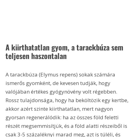
A kiirthatatlan gyom, a tarackbúza sem 
teljesen haszontalan
A tarackbúza (Elymus repens) sokak számára 
ismerős gyomként, de kevesen tudják, hogy 
valójában értékes gyógynövény volt régebben. 
Rossz tulajdonsága, hogy ha beköltözik egy kertbe, 
akkor azért szinte kiirthatatlan, mert nagyon 
gyorsan regenerálódik: ha az összes föld feletti 
részét megsemmisítjük, és a föld alatti részeiből is 
csak 3-5 százaléknyi marad meg, azt is túléli, és 