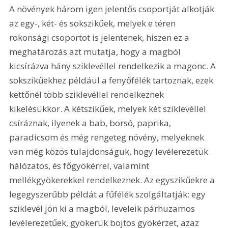
A növények három igen jelentős csoportját alkotják 
az egy-, két- és sokszikűek, melyek e téren 
rokonsági csoportot is jelentenek, hiszen ez a 
meghatározás azt mutatja, hogy a magból 
kicsírázva hány sziklevéllel rendelkezik a magonc. A 
sokszikűekhez például a fenyőfélék tartoznak, ezek 
kettőnél több sziklevéllel rendelkeznek 
kikelésükkor. A kétszikűek, melyek két sziklevéllel 
csíráznak, ilyenek a bab, borsó, paprika, 
paradicsom és még rengeteg növény, melyeknek 
van még közös tulajdonságuk, hogy levélerezetük 
hálózatos, és főgyökérrel, valamint 
mellékgyökerekkel rendelkeznek. Az egyszikűekre a 
legegyszerűbb példát a fűfélék szolgáltatják: egy 
sziklevél jön ki a magból, leveleik párhuzamos 
levélerezetűek, gyökerük bojtos gyökérzet, azaz 