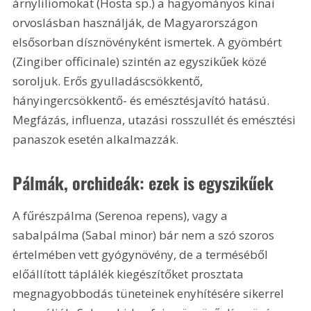
árnyliliomokat (Hosta sp.) a hagyományos kínai 
orvoslásban használják, de Magyarországon 
elsősorban dísznövényként ismertek. A gyömbért 
(Zingiber officinale) szintén az egyszikűek közé 
soroljuk. Erős gyulladáscsökkentő, 
hányingercsökkentő- és emésztésjavító hatású. 
Megfázás, influenza, utazási rosszullét és emésztési 
panaszok esetén alkalmazzák.
Pálmák, orchideák: ezek is egyszikűek
A fűrészpálma (Serenoa repens), vagy a 
sabalpálma (Sabal minor) bár nem a szó szoros 
értelmében vett gyógynövény, de a terméséből 
előállított táplálék kiegészítőket prosztata 
megnagyobbodás tüneteinek enyhítésére sikerrel 