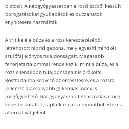
biztosít. A népgyógyászatban a rozslisztből készült 
borogatásokat gyulladások és duzzanatok 
enyhítésére használták.
A tritikálé a búza és a rozs keresztezéséből 
létrehozott hibrid gabona, mely egyesíti mindkét 
szülőfaj előnyös tulajdonságait. Magasabb 
fehérjetartalommal rendelkezik, mint a búza, és a 
rozs ellenállóbb tulajdonságait is örökölte. 
Rosttartalma kedvező az emésztésre, és a rozsra 
jellemző alacsonyabb glikémiás index is 
megfigyelhető. Bár gyógyászati felhasználása még 
kevésbé kutatott, táplálkozási szempontból értékes 
alternatívát jelent.