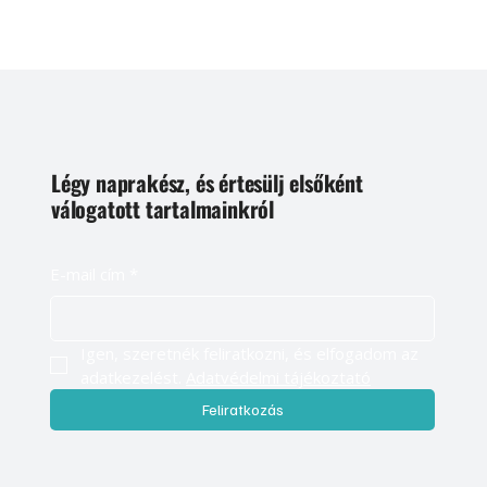
Légy naprakész, és értesülj elsőként
válogatott tartalmainkról
E-mail cím
*
Igen, szeretnék feliratkozni, és elfogadom az 
adatkezelést. 
Adatvédelmi tájékoztató
Feliratkozás