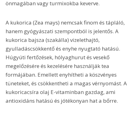
önmagában vagy turmixokba keverve.
A kukorica (Zea mays) nemcsak finom és tápláló, 
hanem gyógyászati szempontból is jelentős. A 
kukorica bajsza (szakálla) vizelethajtó, 
gyulladáscsökkentő és enyhe nyugtató hatású. 
Húgyúti fertőzések, hólyaghurut és vesekő 
megelőzésére és kezelésére használják tea 
formájában. Emellett enyhítheti a köszvényes 
tüneteket, és csökkentheti a magas vérnyomást. A 
kukoricacsíra olaj E-vitaminban gazdag, ami 
antioxidáns hatású és jótékonyan hat a bőrre.