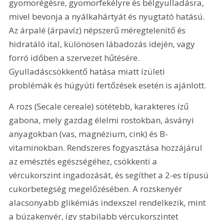
gyomorégésre, gyomorfekélyre és bélgyulladásra, 
mivel bevonja a nyálkahártyát és nyugtató hatású. 
Az árpalé (árpavíz) népszerű méregtelenítő és 
hidratáló ital, különösen lábadozás idején, vagy 
forró időben a szervezet hűtésére. 
Gyulladáscsökkentő hatása miatt ízületi 
problémák és húgyúti fertőzések esetén is ajánlott.
A rozs (Secale cereale) sötétebb, karakteres ízű 
gabona, mely gazdag élelmi rostokban, ásványi 
anyagokban (vas, magnézium, cink) és B-
vitaminokban. Rendszeres fogyasztása hozzájárul 
az emésztés egészségéhez, csökkenti a 
vércukorszint ingadozását, és segíthet a 2-es típusú 
cukorbetegség megelőzésében. A rozskenyér 
alacsonyabb glikémiás indexszel rendelkezik, mint 
a búzakenyér, így stabilabb vércukorszintet 