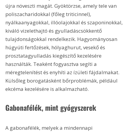
újra növeszti magát. Gyöktörzse, amely tele van 
poliszacharidokkal (főleg triticinnel), 
nyálkaanyagokkal, illóolajokkal és szaponinokkal, 
kiváló vizelethajtó és gyulladáscsökkentő 
tulajdonságokkal rendelkezik. Hagyományosan 
húgyúti fertőzések, hólyaghurut, vesekő és 
prosztatagyulladás kiegészítő kezelésére 
használták. Teaként fogyasztva segíti a 
méregtelenítést és enyhíti az ízületi fájdalmakat. 
Külsőleg borogatásként bőrproblémák, például 
ekcéma kezelésére is alkalmazható.
Gabonafélék, mint gyógyszerek
A gabonafélék, melyek a mindennapi 