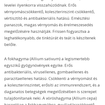
levelei ilyenkorra visszahúzódnak. Erős 
vérnyomáscsökkentő, koleszterinszint-csökkentő, 
vértisztító és antibakteriális hatású. Emésztési 
panaszok, magas vérnyomás és érelmeszesedés 
megelőzésére használják. Frissen fogyasztva a 
leghatékonyabb, de tinktúrát és teát is készítenek 
belőle.
A fokhagyma (Allium sativum) a legismertebb 
egyszikű gyógynövények egyike. Erős 
antibakteriális, vírusellenes, gombaellenes és 
parazitaellenes hatású. Csökkenti a vérnyomást és 
a koleszterinszintet, erősíti az immunrendszert, és a 
daganatos betegségek megelőzésében is szerepet 
tulajdonítanak neki. A vöröshagyma (Allium cepa) 
hasonlóan a fokhagymához, gyulladáscsökkentő, 