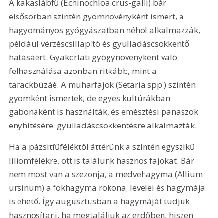
A kakaslábfű (Echinochloa crus-galli) bár 
elsősorban szintén gyomnövényként ismert, a 
hagyományos gyógyászatban néhol alkalmazzák, 
például vérzéscsillapító és gyulladáscsökkentő 
hatásáért. Gyakorlati gyógynövényként való 
felhasználása azonban ritkább, mint a 
tarackbúzáé. A muharfajok (Setaria spp.) szintén 
gyomként ismertek, de egyes kultúrákban 
gabonaként is használták, és emésztési panaszok 
enyhítésére, gyulladáscsökkentésre alkalmazták.
Ha a pázsitfűféléktől áttérünk a szintén egyszikű 
liliomfélékre, ott is találunk hasznos fajokat. Bár 
nem most van a szezonja, a medvehagyma (Allium 
ursinum) a fokhagyma rokona, levelei és hagymája 
is ehető. Így augusztusban a hagymáját tudjuk 
hasznosítani, ha megtaláljuk az erdőben, hiszen 