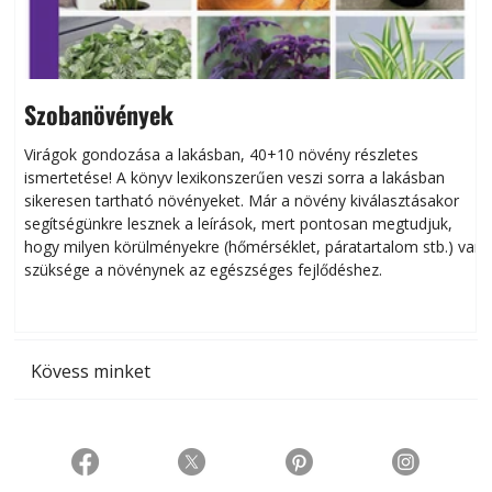
Szobanövények
Virágok gondozása a lakásban, 40+10 növény részletes
ismertetése! A könyv lexikonszerűen veszi sorra a lakásban
s
sikeresen tart­ha­tó növényeket. Már a növény kiválasztásakor
h
segítségünkre lesznek a leírások, mert pontosan megtudjuk,
k
hogy milyen körülményekre (hőmérséklet, páratartalom stb.) van
szüksége a növénynek az egészséges fejlődéshez.
t
Kövess minket