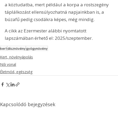
a köztudatba, mert például a korpa a rostszegény 
táplálkozást ellensúlyozhatná napjainkban is, a 
búzafű pedig csodákra képes, még mindig.
A cikk az Ezermester alábbi nyomtatott 
lapszámában érhető el: 2025/szeptember.
kert
dísznövény
gyógynövény
Kert, növényápolás
Női vonal
Életmód, egészség
Kapcsolódó bejegyzések