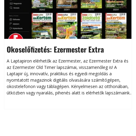
Okoselőfizetés: Ezermester Extra
A Laptapiron elérhetők az Ezermester, az Ezermester Extra és
az Ezermester Old Timer lapszámai, visszamenőleg is! A
Laptapir új, innovatív, praktikus és egyedi megoldás a
L
nyomtatott magazinok digitális olvasására számítógépen,
okostelefonon vagy táblagépen. Kényelmesen az otthonában,
útközben vagy nyaralás, pihenés alatt is elérhetők lapszámaink.
ú
Bárhol, bármikor, akár külföldön élve vagy dolgozva is
B
olvashatók az Ezermester lapszámai. A Laptapir kényelmes
megoldás, mert: – t