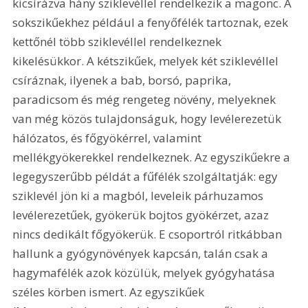
kicsírázva hány sziklevéllel rendelkezik a magonc. A 
sokszikűekhez például a fenyőfélék tartoznak, ezek 
kettőnél több sziklevéllel rendelkeznek 
kikelésükkor. A kétszikűek, melyek két sziklevéllel 
csíráznak, ilyenek a bab, borsó, paprika, 
paradicsom és még rengeteg növény, melyeknek 
van még közös tulajdonságuk, hogy levélerezetük 
hálózatos, és főgyökérrel, valamint 
mellékgyökerekkel rendelkeznek. Az egyszikűekre a 
legegyszerűbb példát a fűfélék szolgáltatják: egy 
sziklevél jön ki a magból, leveleik párhuzamos 
levélerezetűek, gyökerük bojtos gyökérzet, azaz 
nincs dedikált főgyökerük. E csoportról ritkábban 
hallunk a gyógynövények kapcsán, talán csak a 
hagymafélék azok közülük, melyek gyógyhatása 
széles körben ismert. Az egyszikűek 