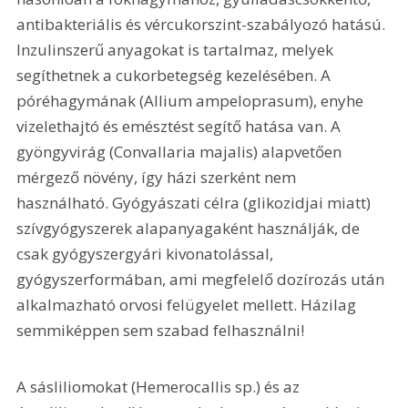
antibakteriális és vércukorszint-szabályozó hatású. 
Inzulinszerű anyagokat is tartalmaz, melyek 
segíthetnek a cukorbetegség kezelésében. A 
póréhagymának (Allium ampeloprasum), enyhe 
vizelethajtó és emésztést segítő hatása van. A 
gyöngyvirág (Convallaria majalis) alapvetően 
mérgező növény, így házi szerként nem 
használható. Gyógyászati célra (glikozidjai miatt) 
szívgyógyszerek alapanyagaként használják, de 
csak gyógyszergyári kivonatolással, 
gyógyszerformában, ami megfelelő dozírozás után 
alkalmazható orvosi felügyelet mellett. Házilag 
semmiképpen sem szabad felhasználni!
A sásliliomokat (Hemerocallis sp.) és az 