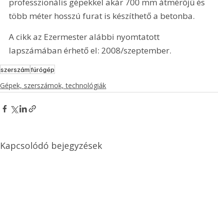
professzionális gépekkel akár 700 mm átmérőjű és 
több méter hosszú furat is készíthető a betonba.
A cikk az Ezermester alábbi nyomtatott 
lapszámában érhető el: 2008/szeptember.
szerszám
fúrógép
Gépek, szerszámok, technológiák
Kapcsolódó bejegyzések