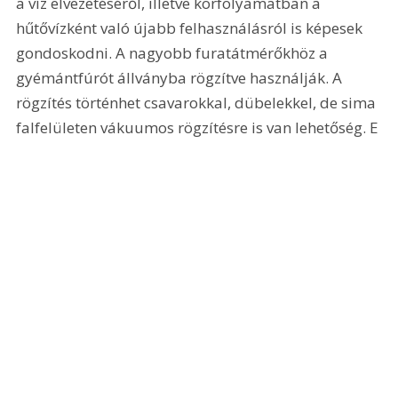
a víz elvezetéséről, illetve körfolyamatban a 
hűtővízként való újabb felhasználásról is képesek 
gondoskodni. A nagyobb furatátmérőkhöz a 
gyémántfúrót állványba rögzítve használják. A 
rögzítés történhet csavarokkal, dübelekkel, de sima 
falfelületen vákuumos rögzítésre is van lehetőség. E