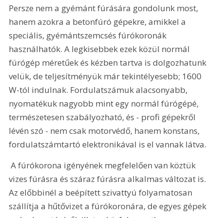
Persze nem a gyémánt fúrására gondolunk most, 
hanem azokra a betonfúró gépekre, amikkel a 
speciális, gyémántszemcsés fúrókoronák 
használhatók. A legkisebbek ezek közül normál 
fúrógép méretűek és kézben tartva is dolgozhatunk 
velük, de teljesítményük már tekintélyesebb; 1600 
W-tól indulnak. Fordulatszámuk alacsonyabb, 
nyomatékuk nagyobb mint egy normál fúrógépé, 
természetesen szabályozható, és - profi gépekről 
lévén szó - nem csak motorvédő, hanem konstans, 
fordulatszámtartó elektronikával is el vannak látva.
 A fúrókorona igényének megfelelően van köztük 
vizes fúrásra és száraz fúrásra alkalmas változat is. 
Az előbbinél a beépített szivattyú folyamatosan 
szállítja a hűtővizet a fúrókoronára, de egyes gépek 