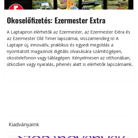
Okoselőfizetés: Ezermester Extra
A Laptapiron elérhetők az Ezermester, az Ezermester Extra és
az Ezermester Old Timer lapszámai, visszamenőleg is! A
Laptapir új, innovatív, praktikus és egyedi megoldás a
L
nyomtatott magazinok digitális olvasására számítógépen,
okostelefonon vagy táblagépen. Kényelmesen az otthonában,
útközben vagy nyaralás, pihenés alatt is elérhetők lapszámaink.
ú
Bárhol, bármikor, akár külföldön élve vagy dolgozva is
B
olvashatók az Ezermester lapszámai. A Laptapir kényelmes
megoldás, mert: – t
Kiadványaink