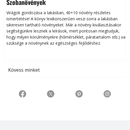
Szobanövények
Virágok gondozása a lakásban, 40+10 növény részletes
ismertetése! A könyv lexikonszerűen veszi sorra a lakásban
s
sikeresen tart­ha­tó növényeket. Már a növény kiválasztásakor
h
segítségünkre lesznek a leírások, mert pontosan megtudjuk,
k
hogy milyen körülményekre (hőmérséklet, páratartalom stb.) van
szüksége a növénynek az egészséges fejlődéshez.
t
Kövess minket