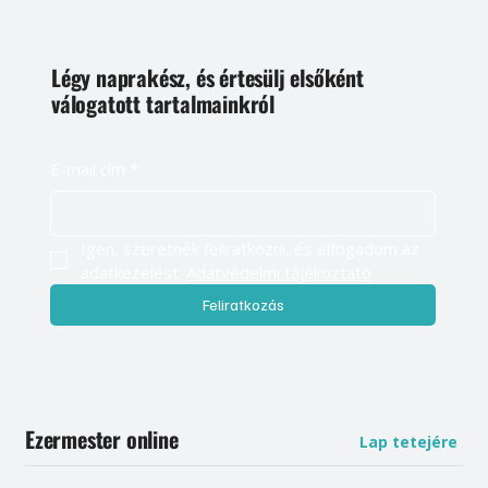
Légy naprakész, és értesülj elsőként
válogatott tartalmainkról
E-mail cím
*
Igen, szeretnék feliratkozni, és elfogadom az 
adatkezelést. 
Adatvédelmi tájékoztató
Feliratkozás
Ezermester online
Lap tetejére