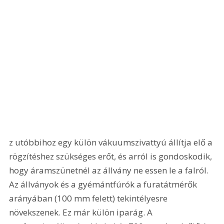
z utóbbihoz egy külön vákuumszivattyú állítja elő a 
rögzítéshez szükséges erőt, és arról is gondoskodik, 
hogy áramszünetnél az állvány ne essen le a falról. 
Az állványok és a gyémántfúrók a furatátmérők 
arányában (100 mm felett) tekintélyesre 
növekszenek. Ez már külön iparág. A 