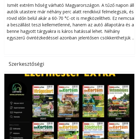
megóvhatjuk autónkat a nyári károktól
Ismét extrém hőség várható Magyarországon. A tűző napon álló
autók utastere már néhány perc alatt rendkívül felmelegszik, és
rövid időn belül akár a 60-70 °C-ot is megközelítheti. Ez nemcsak
n
a beszállást teszi kellemetlenné, hanem az autó állapotára és a
benne hagyott tárgyakra is káros hatással lehet. Néhány
egyszerű óvintézkedéssel azonban jelentősen csökkenthetjük a
hőség káros hatásait.
l
Szerkesztőségi