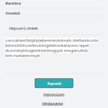
Barkács
Vonalzó
Népszerű címkék
szerszám
kert
felújítás
lakberendezés
kreatív ötlet
barkácsolás
bútor
víz
fűtés
szerkesztőség
elektronika
hasznos tippek
dísznövény
hőszigetelés
tető
megújuló energia
tisztítás
kerti munka
beton
nyár
Kapcsolat
Impresszum
Médiaajánlat