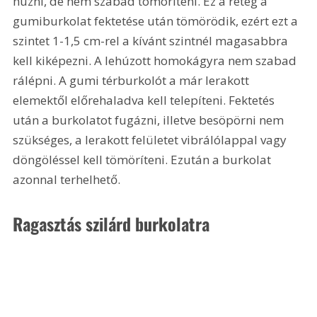
húzni, de nem szabad tömöríteni. Ez a réteg a 
gumiburkolat fektetése után tömörödik, ezért ezt a 
szintet 1-1,5 cm-rel a kívánt szintnél magasabbra 
kell kiképezni. A lehúzott homokágyra nem szabad 
rálépni. A gumi térburkolót a már lerakott 
elemektől előrehaladva kell telepíteni. Fektetés 
után a burkolatot fugázni, illetve besöpörni nem 
szükséges, a lerakott felületet vibrálólappal vagy 
döngöléssel kell tömöríteni. Ezután a burkolat 
azonnal terhelhető.
Ragasztás szilárd burkolatra