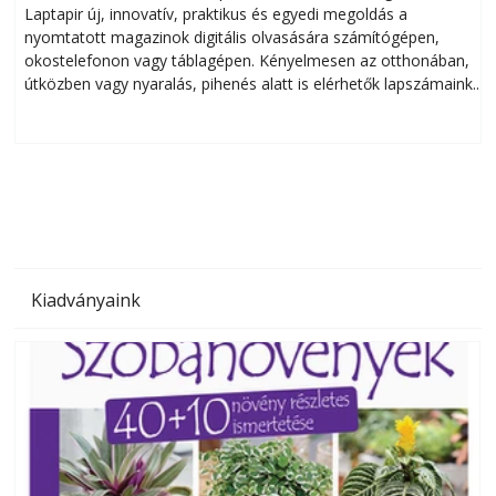
Laptapir új, innovatív, praktikus és egyedi megoldás a
L
nyomtatott magazinok digitális olvasására számítógépen,
okostelefonon vagy táblagépen. Kényelmesen az otthonában,
útközben vagy nyaralás, pihenés alatt is elérhetők lapszámaink.
ú
Bárhol, bármikor, akár külföldön élve vagy dolgozva is
B
olvashatók az Ezermester lapszámai. A Laptapir kényelmes
megoldás, mert: – t
Kiadványaink