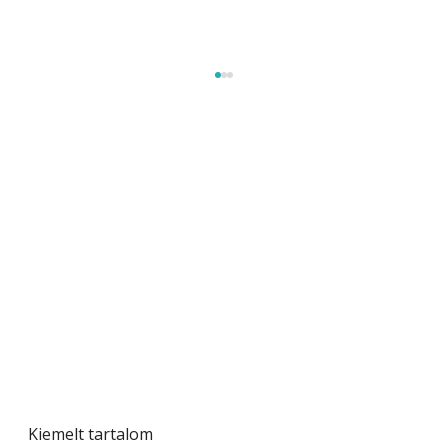
Beton járdalap készítése és lerakása – gyári
és saját készítésű megoldások
Kiemelt tartalom