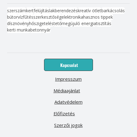
szerszám
kert
felújítás
lakberendezés
kreatív ötlet
barkácsolás
bútor
víz
fűtés
szerkesztőség
elektronika
hasznos tippek
dísznövény
hőszigetelés
tető
megújuló energia
tisztítás
kerti munka
beton
nyár
Kapcsolat
Impresszum
Médiaajánlat
Adatvédelem
Előfizetés
Szerzői jogok