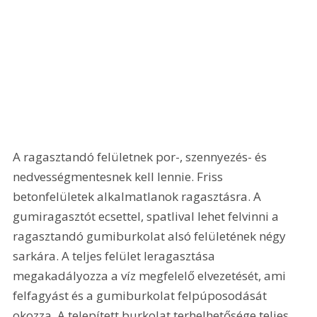
A ragasztandó felületnek por-, szennyezés- és 
nedvességmentesnek kell lennie. Friss 
betonfelületek alkalmatlanok ragasztásra. A 
gumiragasztót ecsettel, spatlival lehet felvinni a 
ragasztandó gumiburkolat alsó felületének négy 
sarkára. A teljes felület leragasztása 
megakadályozza a víz megfelelő elvezetését, ami 
felfagyást és a gumiburkolat felpúposodását 
okozza. A telepített burkolat terhelhetősége teljes 