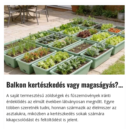
Balkon kertészkedés vagy magaságyás?
Helytakarékos kertészkedés
A saját termesztésű zöldségek és fűszernövények iránti
érdeklődés az elmúlt években látványosan megnőtt. Egyre
többen szeretnék tudni, honnan származik az élelmiszer az
l
asztalukra, miközben a kertészkedés sokak számára
kikapcsolódást és feltöltődést is jelent.
é