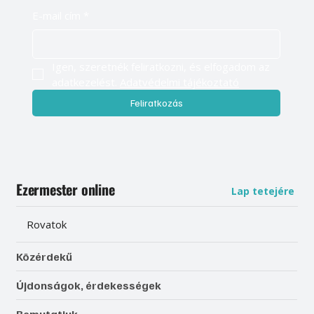
E-mail cím
*
Igen, szeretnék feliratkozni, és elfogadom az 
adatkezelést. 
Adatvédelmi tájékoztató
Feliratkozás
Ezermester online
Lap tetejére
Rovatok
Közérdekű
Újdonságok, érdekességek