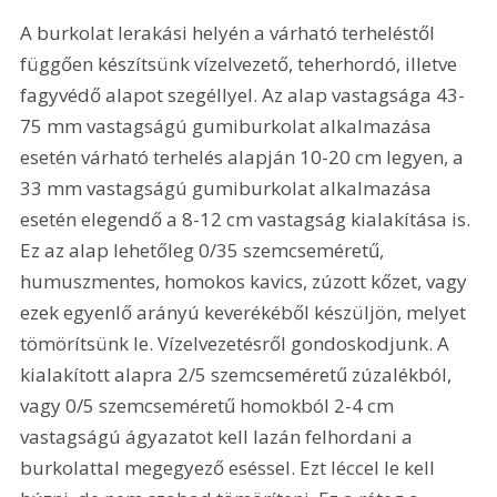
A burkolat lerakási helyén a várható terheléstől 
függően készítsünk vízelvezető, teherhordó, illetve 
fagyvédő alapot szegéllyel. Az alap vastagsága 43-
75 mm vastagságú gumiburkolat alkalmazása 
esetén várható terhelés alapján 10-20 cm legyen, a 
33 mm vastagságú gumiburkolat alkalmazása 
esetén elegendő a 8-12 cm vastagság kialakítása is. 
Ez az alap lehetőleg 0/35 szemcseméretű, 
humuszmentes, homokos kavics, zúzott kőzet, vagy 
ezek egyenlő arányú keverékéből készüljön, melyet 
tömörítsünk le. Vízelvezetésről gondoskodjunk. A 
kialakított alapra 2/5 szemcseméretű zúzalékból, 
vagy 0/5 szemcseméretű homokból 2-4 cm 
vastagságú ágyazatot kell lazán felhordani a 
burkolattal megegyező eséssel. Ezt léccel le kell 