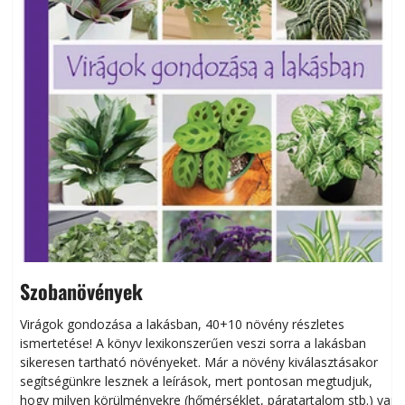
Szobanövények
Virágok gondozása a lakásban, 40+10 növény részletes
ismertetése! A könyv lexikonszerűen veszi sorra a lakásban
s
sikeresen tart­ha­tó növényeket. Már a növény kiválasztásakor
h
segítségünkre lesznek a leírások, mert pontosan megtudjuk,
k
hogy milyen körülményekre (hőmérséklet, páratartalom stb.) van