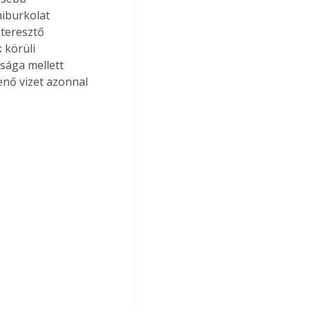
iburkolat 
teresztő 
 körüli 
sága mellett 
enő vizet azonnal 