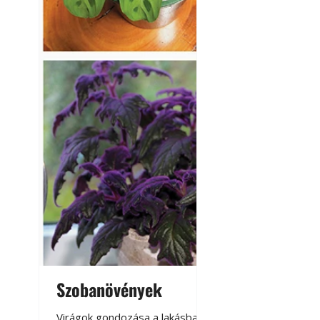
Térkő lerakása lé
tartós térkőburko
Szobanövények
Virágoskert: k
teraszon, laká
Virágok gondozása a lakásban,