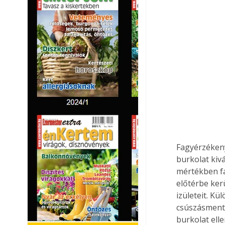
Fagyérzékeny
burkolat kiv
mértékben fa
előtérbe kerü
izületeit. Kü
csúszásmente
burkolat ell