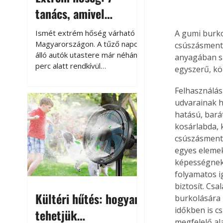
tanács, amivel
megóvhatjuk
Ismét extrém hőség várható
A gumi burko
autónkat a nyári
Magyarországon. A tűző napon
csúszásmentes
álló autók utastere már néhány
anyagában sz
károktól
perc alatt rendkívül
egyszerű, kö
felmelegszik, és rövid időn belül
akár a 60-70 °C-ot is
Felhasználási
megközelítheti. Ez nemcsak a
udvarainak h
beszállást teszi kellemetlenné,
hatású, bará
hanem az autó állapotára és a
kosárlabda, 
benne hagyott tárgyakra is
csúszásmente
káros hatással lehet. Néhány
egyes elemek
egyszerű óvintézkedéssel
képességnek 
azonban jelentősen
folyamatos i
csökkenthetjük a hőség káros
biztosít. Csa
hatásait.
Kültéri hűtés: hogyan
burkolására 
időkben is cs
tehetjük
megfelelő al