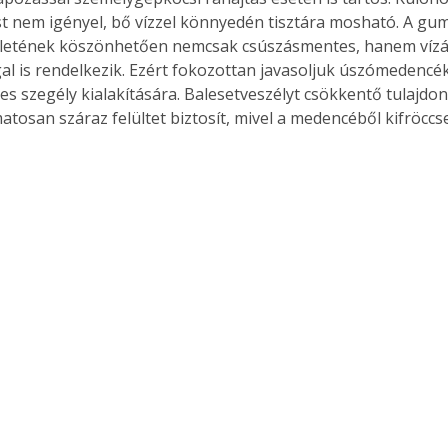
t nem igényel, bő vízzel könnyedén tisztára mosható. A gum
ületének köszönhetően nemcsak csúszásmentes, hanem vízá
al is rendelkezik. Ezért fokozottan javasoljuk úszómedencék
s szegély kialakítására. Balesetveszélyt csökkentő tulajdon
atosan száraz felültet biztosít, mivel a medencéből kifröccs