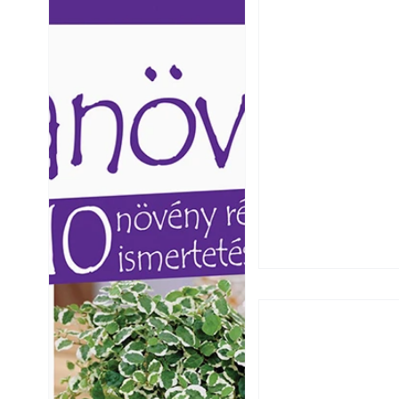
Ezermester lapszámai. A
Ezermester lapszámai
Laptapir kényelmes megoldás,
Laptapir kényelmes 
mert: – t
mert: – t