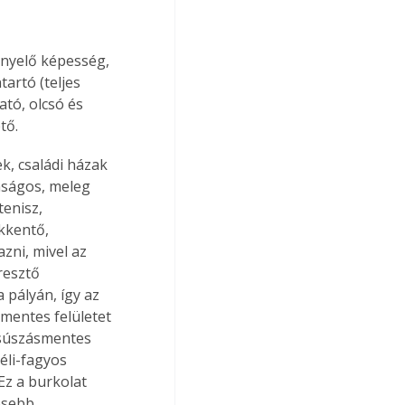
nyelő képesség, 
artó (teljes 
tó, olcsó és 
tő.
k, családi házak 
nságos, meleg 
enisz, 
kkentő, 
ni, mivel az 
resztő 
pályán, így az 
mentes felületet 
 csúszásmentes 
éli-fagyos 
Ez a burkolat 
ösebb 