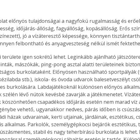
lat előnyös tulajdonságai a nagyfokú rugalmasság és erőel
ség, időjárás-állóság, fagyállóság, kopásállóság. Erős színt
ínezett), jó a vízáteresztő képessége, könnyen tisztántartha
nnyen felbontható és anyagveszteség nélkül ismét fektethe
 területe igen sokrétű lehet. Leginkább ajánlható játszótere
inták, mászókák, ping-pong asztal alatti területeinek bizto
tságos burkolataként. Előnyösen használható sportpályák (t
kézilabda stb.), iskola- és óvoda udvarok balesetveszélyt csö
s burkolására. Labdajátékoknál különösen előnyös alkalmaz
 szélén lévő nútok kevésbé zavarják a játékmenetet. Vízáte
köszönhetően csapadékos időjárás esetén nem marad víz a 
génybe vehető, ugyanakkor nedves, párás időben is csúszás
ládi házak udvarainak, kerti utjainak, járdáinak, esztétikus,
is alkalmas. Parkolók, személygépkocsi bejárók esztétikus, t
úszásmentes, stabil és nagy teherbírású burkolata is lehet. 
apozással személygépkocsi ráhajtás esetén is tartós. Külön