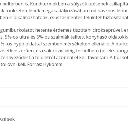
 beltérben is. Konditermekben a súlyzók ütésének csillapítá
k tönkretételének megakadályozásában tud hasznos lenni.
en is alkalmazhatóak, csúszásmentes felületet biztosítana
Együtt jobban megéri!
 gumiburkolatot hetente érdemes tisztítani cirokseprűvel, er
Bővebb információ itt!
íz, 5%-os ultra és 5%-os szalmiák telített konyhasó oldatokk
k az
Együtt jobban megéri! A
% -os hypó oldattal szemben mérsékelten ellenálló. A burko
mester
könyvek tetszőleges
véletlenszerűen, és csak rövid ideig terhelhető (pl. elcsöpögé
er Old
párosítással kedvezményes
nnyeződést a felületről azonnal el kell távolítani. A burkola
áron, 0 Ft postaköltséggel
stól óvni kell. Forrás: Hykomm
ptapir új,
megrendelhetők!
és egyedi
tt
lvasására
elefonon
nyelmesen
ben vagy
t is
. Bárhol,
yzések
ön élve
ashatók az