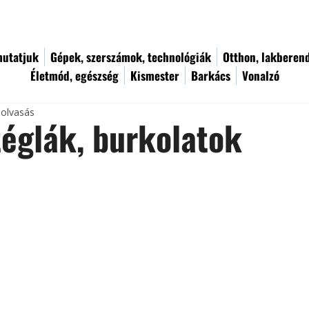
utatjuk
Gépek, szerszámok, technológiák
Otthon, lakberen
Életmód, egészség
Kismester
Barkács
Vonalzó
 olvasás
églák, burkolatok