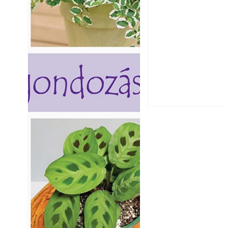
Beton járdalap ké
és saját készíté