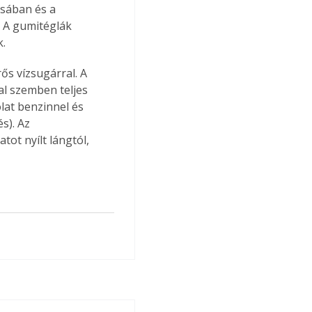
sában és a 
 A gumitéglák 
k.
ős vízsugárral. A 
al szemben teljes 
lat benzinnel és 
s). Az 
tot nyílt lángtól, 