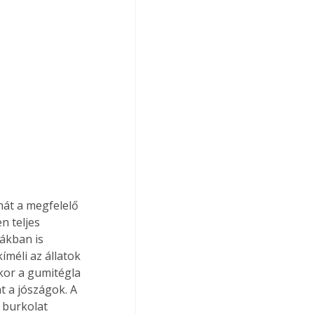
át a megfelelő 
 teljes 
ákban is 
íméli az állatok 
nkor a gumitégla 
t a jószágok. A 
 burkolat 