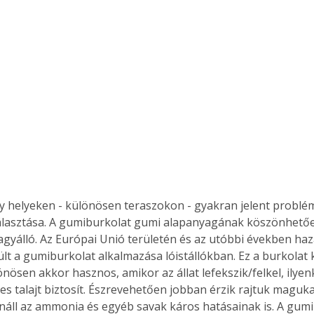
 helyeken - különösen teraszokon - gyakran jelent problém
álasztása. A gumiburkolat gumi alapanyagának köszönhetően
gyálló. Az Európai Unió területén és az utóbbi években haz
lt a gumiburkolat alkalmazása lóistállókban. Ez a burkolat k
lönösen akkor hasznos, amikor az állat lefekszik/felkel, ilye
s talajt biztosít. Észrevehetően jobban érzik rajtuk maguka
enáll az ammonia és egyéb savak káros hatásainak is. A gumi