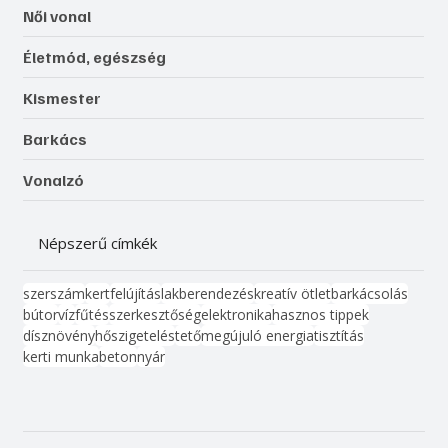
Női vonal
Életmód, egészség
Kismester
Barkács
Vonalzó
Népszerű címkék
szerszám
kert
felújítás
lakberendezés
kreatív ötlet
barkácsolás
bútor
víz
fűtés
szerkesztőség
elektronika
hasznos tippek
dísznövény
hőszigetelés
tető
megújuló energia
tisztítás
kerti munka
beton
nyár