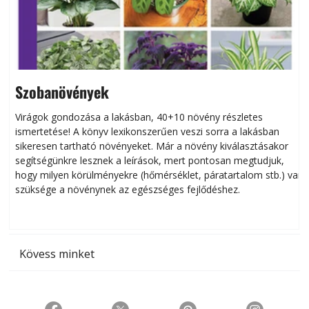
Szobanövények
Virágok gondozása a lakásban, 40+10 növény részletes
ismertetése! A könyv lexikonszerűen veszi sorra a lakásban
s
sikeresen tart­ha­tó növényeket. Már a növény kiválasztásakor
h
segítségünkre lesznek a leírások, mert pontosan megtudjuk,
k
hogy milyen körülményekre (hőmérséklet, páratartalom stb.) van
szüksége a növénynek az egészséges fejlődéshez.
t
Kövess minket