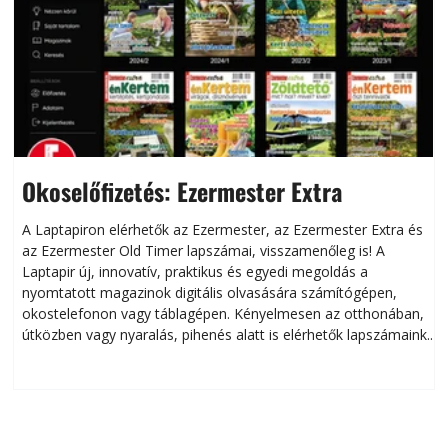
Okoselőfizetés: Ezermester Extra
A Laptapiron elérhetők az Ezermester, az Ezermester Extra és
az Ezermester Old Timer lapszámai, visszamenőleg is! A
Laptapir új, innovatív, praktikus és egyedi megoldás a
L
nyomtatott magazinok digitális olvasására számítógépen,
okostelefonon vagy táblagépen. Kényelmesen az otthonában,
útközben vagy nyaralás, pihenés alatt is elérhetők lapszámaink.
ú
Bárhol, bármikor, akár külföldön élve vagy dolgozva is
B
olvashatók az Ezermester lapszámai. A Laptapir kényelmes
megoldás, mert: – t