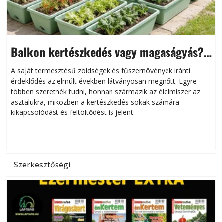
Balkon kertészkedés vagy magaságyás?
Helytakarékos kertészkedés
A saját termesztésű zöldségek és fűszernövények iránti
érdeklődés az elmúlt években látványosan megnőtt. Egyre
többen szeretnék tudni, honnan származik az élelmiszer az
l
asztalukra, miközben a kertészkedés sokak számára
kikapcsolódást és feltöltődést is jelent.
é
d
Szerkesztőségi