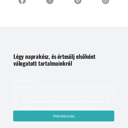
Légy naprakész, és értesülj elsőként
válogatott tartalmainkról
E-mail cím
*
Igen, szeretnék feliratkozni, és elfogadom az 
adatkezelést. 
Adatvédelmi tájékoztató
Feliratkozás