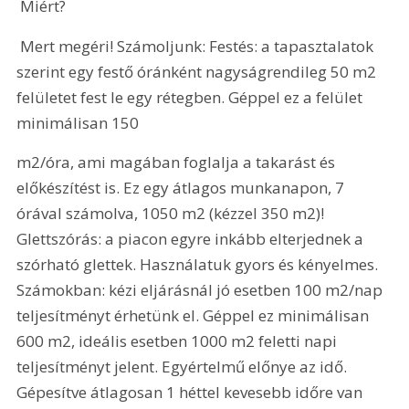
 Miért? 
 Mert megéri! Számoljunk: Festés: a tapasztalatok 
szerint egy festő óránként nagyságrendileg 50 m2 
felületet fest le egy rétegben. Géppel ez a felület 
minimálisan 150 
m2/óra, ami magában foglalja a takarást és 
előkészítést is. Ez egy átlagos munkanapon, 7 
órával számolva, 1050 m2 (kézzel 350 m2)! 
Glettszórás: a piacon egyre inkább elterjednek a 
szórható glettek. Használatuk gyors és kényelmes. 
Számokban: kézi eljárásnál jó esetben 100 m2/nap 
teljesítményt érhetünk el. Géppel ez minimálisan 
600 m2, ideális esetben 1000 m2 feletti napi 
teljesítményt jelent. Egyértelmű előnye az idő. 
Gépesítve átlagosan 1 héttel kevesebb időre van 