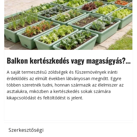
Balkon kertészkedés vagy magaságyás?
Helytakarékos kertészkedés
A saját termesztésű zöldségek és fűszernövények iránti
érdeklődés az elmúlt években látványosan megnőtt. Egyre
többen szeretnék tudni, honnan származik az élelmiszer az
l
asztalukra, miközben a kertészkedés sokak számára
kikapcsolódást és feltöltődést is jelent.
é
d
Szerkesztőségi