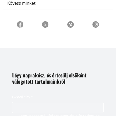
Kövess minket
Légy naprakész, és értesülj elsőként
válogatott tartalmainkról
E-mail cím
*
Igen, szeretnék feliratkozni, és elfogadom az 