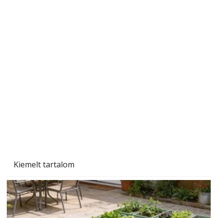
A varrógép és a varrás
Kiemelt tartalom