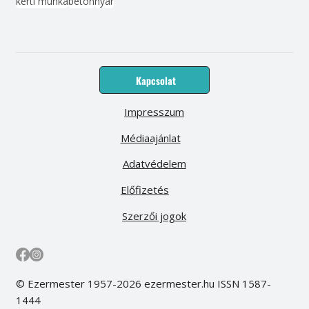
kerti munka
beton
nyár
Kapcsolat
Impresszum
Médiaajánlat
Adatvédelem
Előfizetés
Szerzői jogok
© Ezermester 1957-2026 ezermester.hu ISSN 1587-
1444