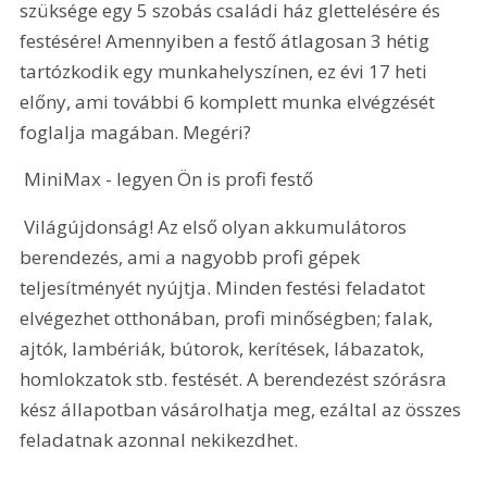
szüksége egy 5 szobás családi ház glettelésére és 
festésére! Amennyiben a festő átlagosan 3 hétig 
tartózkodik egy munkahelyszínen, ez évi 17 heti 
előny, ami további 6 komplett munka elvégzését 
foglalja magában. Megéri?
 MiniMax - legyen Ön is profi festő 
 Világújdonság! Az első olyan akkumulátoros 
berendezés, ami a nagyobb profi gépek 
teljesítményét nyújtja. Minden festési feladatot 
elvégezhet otthonában, profi minőségben; falak, 
ajtók, lambériák, bútorok, kerítések, lábazatok, 
homlokzatok stb. festését. A berendezést szórásra 
kész állapotban vásárolhatja meg, ezáltal az összes 
feladatnak azonnal nekikezdhet.