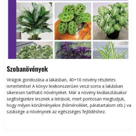
Szobanövények
Virágok gondozása a lakásban, 40+10 növény részletes
ismertetése! A könyv lexikonszerűen veszi sorra a lakásban
s
sikeresen tart­ha­tó növényeket. Már a növény kiválasztásakor
h
segítségünkre lesznek a leírások, mert pontosan megtudjuk,
k
hogy milyen körülményekre (hőmérséklet, páratartalom stb.) van
szüksége a növénynek az egészséges fejlődéshez.
t