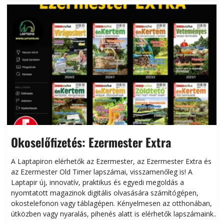
Okoselőfizetés: Ezermester Extra
A Laptapiron elérhetők az Ezermester, az Ezermester Extra és
az Ezermester Old Timer lapszámai, visszamenőleg is! A
Laptapir új, innovatív, praktikus és egyedi megoldás a
L
nyomtatott magazinok digitális olvasására számítógépen,
okostelefonon vagy táblagépen. Kényelmesen az otthonában,
útközben vagy nyaralás, pihenés alatt is elérhetők lapszámaink.
ú