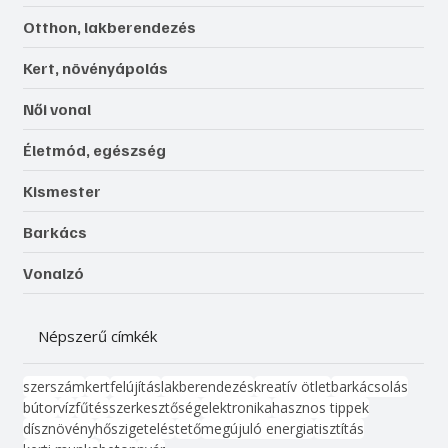
Otthon, lakberendezés
Kert, növényápolás
Női vonal
Életmód, egészség
Kismester
Barkács
Vonalzó
Népszerű címkék
szerszám
kert
felújítás
lakberendezés
kreatív ötlet
barkácsolás
bútor
víz
fűtés
szerkesztőség
elektronika
hasznos tippek
dísznövény
hőszigetelés
tető
megújuló energia
tisztítás