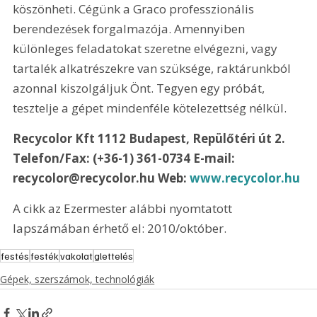
köszönheti. Cégünk a Graco professzionális 
berendezések forgalmazója. Amennyiben 
különleges feladatokat szeretne elvégezni, vagy 
tartalék alkatrészekre van szüksége, raktárunkból 
azonnal kiszolgáljuk Önt. Tegyen egy próbát, 
tesztelje a gépet mindenféle kötelezettség nélkül. 
Recycolor Kft 1112 Budapest, Repülőtéri út 2. 
Telefon/Fax: (+36-1) 361-0734 E-mail: 
recycolor@recycolor.hu Web: 
www.recycolor.hu
A cikk az Ezermester alábbi nyomtatott 
lapszámában érhető el: 2010/október.
festés
festék
vakolat
glettelés
Gépek, szerszámok, technológiák