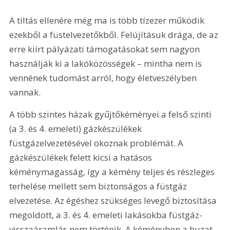
A tiltás ellenére még ma is több tízezer működik 
ezekből a füstelvezetőkből. Felújításuk drága, de az 
erre kiírt pályázati támogatásokat sem nagyon 
használják ki a lakóközösségek – mintha nem is 
vennének tudomást arról, hogy életveszélyben 
vannak.
A több szintes házak gyűjtőkéményei a felső szinti 
(a 3. és 4. emeleti) gázkészülékek 
füstgázelvezetésével okoznak problémát. A 
gázkészülékek felett kicsi a hatásos 
kéménymagasság, így a kémény teljes és részleges 
terhelése mellett sem biztonságos a füstgáz 
elvezetése. Az égéshez szükséges levegő biztosítása 
megoldott, a 3. és 4. emeleti lakásokba füstgáz-
visszaáramlás nem történik. A kéményben a huzat 