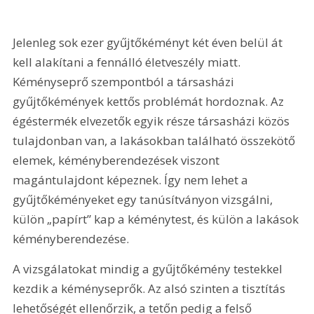
Jelenleg sok ezer gyűjtőkéményt két éven belül át 
kell alakítani a fennálló életveszély miatt. 
Kéményseprő szempontból a társasházi 
gyűjtőkémények kettős problémát hordoznak. Az 
égéstermék elvezetők egyik része társasházi közös 
tulajdonban van, a lakásokban található összekötő 
elemek, kéményberendezések viszont 
magántulajdont képeznek. Így nem lehet a 
gyűjtőkéményeket egy tanúsítványon vizsgálni, 
külön „papírt” kap a kéménytest, és külön a lakások 
kéményberendezése.
A vizsgálatokat mindig a gyűjtőkémény testekkel 
kezdik a kéményseprők. Az alsó szinten a tisztítás 
lehetőségét ellenőrzik, a tetőn pedig a felső 