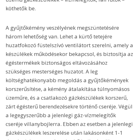
köthetők be.
A gyűjtőkémény veszélyének megszüntetésére 
három lehetőség van. Lehet a kürtő tetejére 
huzatfokozó füstelszívó ventilátort szerelni, amely a 
készülékek működésekor bekapcsol, és biztosítja az 
égéstermékek biztonságos eltávozásához 
szükséges mesterséges huzatot. A leg 
költséghatékonyabb megoldás a gyűjtőkémények 
korszerűsítése, a kémény átalakítása túlnyomásos 
üzeműre, és a csatlakozó gázkészülékek korszerű, 
zárt égésterű berendezésekre történő cseréje. Végül 
a legegyszerűbb a jelenlegi gáz-vízmelegítők 
cseréje villanybojlerra. Ebben az esetben a jelenlegi 
gázkészülékek leszerelése után lakásonként 1-1 