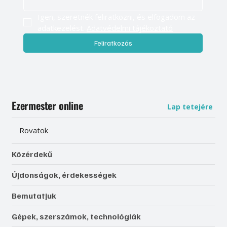
Igen, szeretnék feliratkozni, és elfogadom az 
adatkezelést. 
Adatvédelmi tájékoztató
Feliratkozás
Ezermester online
Lap tetejére
Rovatok
Közérdekű
Újdonságok, érdekességek
Bemutatjuk
Gépek, szerszámok, technológiák