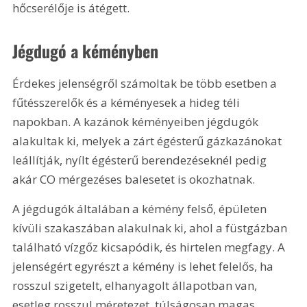
hőcserélője is átégett.
Jégdugó a kéményben
Érdekes jelenségről számoltak be több esetben a 
fűtésszerelők és a kéményesek a hideg téli 
napokban. A kazánok kéményeiben jégdugók 
alakultak ki, melyek a zárt égésterű gázkazánokat 
leállítják, nyílt égésterű berendezéseknél pedig 
akár CO mérgezéses balesetet is okozhatnak.
A jégdugók általában a kémény felső, épületen 
kívüli szakaszában alakulnak ki, ahol a füstgázban 
található vízgőz kicsapódik, és hirtelen megfagy. A 
jelenségért egyrészt a kémény is lehet felelős, ha 
rosszul szigetelt, elhanyagolt állapotban van, 
esetleg rosszul méretezet, túlságosan magas. 