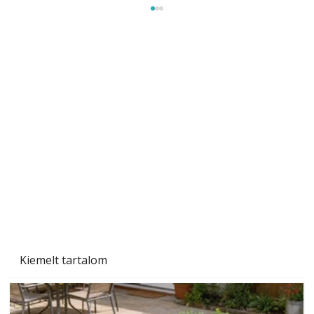
A varrógép és a varrás
Kiemelt tartalom