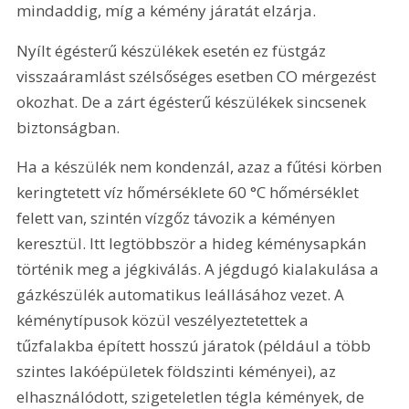
mindaddig, míg a kémény járatát elzárja.
Nyílt égésterű készülékek esetén ez füstgáz 
visszaáramlást szélsőséges esetben CO mérgezést 
okozhat. De a zárt égésterű készülékek sincsenek 
biztonságban.
Ha a készülék nem kondenzál, azaz a fűtési körben 
keringtetett víz hőmérséklete 60 °C hőmérséklet 
felett van, szintén vízgőz távozik a kéményen 
keresztül. Itt legtöbbször a hideg kéménysapkán 
történik meg a jégkiválás. A jégdugó kialakulása a 
gázkészülék automatikus leállásához vezet. A 
kéménytípusok közül veszélyeztetettek a 
tűzfalakba épített hosszú járatok (például a több 
szintes lakóépületek földszinti kéményei), az 
elhasználódott, szigeteletlen tégla kémények, de 