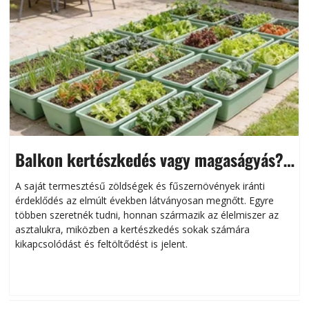
Balkon kertészkedés vagy magaságyás?
Helytakarékos kertészkedés
A saját termesztésű zöldségek és fűszernövények iránti
érdeklődés az elmúlt években látványosan megnőtt. Egyre
többen szeretnék tudni, honnan származik az élelmiszer az
l
asztalukra, miközben a kertészkedés sokak számára
kikapcsolódást és feltöltődést is jelent.
é
d