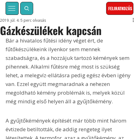
FELIRATKOZÁS
2019. júl. 4.
5 perc olvasás
Gázkészülékek kapcsán
Bár a hivatalos fűtési idény véget ért, de 
fűtőkészülékeink ilyenkor sem mennek 
szabadságra, és a hozzájuk tartozó kémények sem 
pihennek. Alkalmi fűtésre még most is szükség 
lehet, a melegvíz-ellátásra pedig egész évben igény 
van. Ezzel együtt megmaradnak a nehezen 
megoldható kémény problémák is, melyek közül 
még mindig első helyen áll a gyűjtőkémény.
A gyűjtőkémények építését már több mint három 
évtizede betiltották, de addig rengeteg ilyet 
létesítettek. A termofor, azaz a gyűjtőkémény, az 