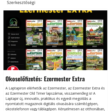
Szerkesztőségi
Okoselőfizetés: Ezermester Extra
A Laptapiron elérhetők az Ezermester, az Ezermester Extra és
az Ezermester Old Timer lapszámai, visszamenőleg is! A
Laptapir új, innovatív, praktikus és egyedi megoldás a
L
nyomtatott magazinok digitális olvasására számítógépen,
okostelefonon vagy táblagépen. Kényelmesen az otthonában,