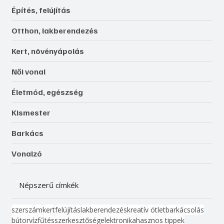
Építés, felújítás
Otthon, lakberendezés
Kert, növényápolás
Női vonal
Életmód, egészség
Kismester
Barkács
Vonalzó
Népszerű címkék
szerszám
kert
felújítás
lakberendezés
kreatív ötlet
barkácsolás
bútor
víz
fűtés
szerkesztőség
elektronika
hasznos tippek