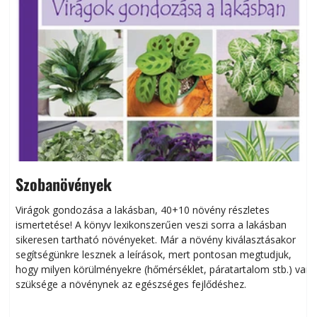
Szobanövények
Virágok gondozása a lakásban, 40+10 növény részletes
ismertetése! A könyv lexikonszerűen veszi sorra a lakásban
s
sikeresen tart­ha­tó növényeket. Már a növény kiválasztásakor
h
segítségünkre lesznek a leírások, mert pontosan megtudjuk,
k
hogy milyen körülményekre (hőmérséklet, páratartalom stb.) van
szüksége a növénynek az egészséges fejlődéshez.
t