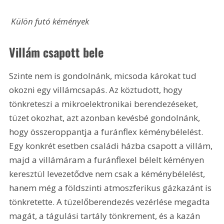
 Külön futó kémények
Villám csapott bele
Szinte nem is gondolnánk, micsoda károkat tud 
okozni egy villámcsapás. Az köztudott, hogy 
tönkreteszi a mikroelektronikai berendezéseket, 
tüzet okozhat, azt azonban kevésbé gondolnánk, 
hogy összeroppantja a furánflex kéménybélelést. 
Egy konkrét esetben családi házba csapott a villám, 
majd a villámáram a furánflexel bélelt kéményen 
keresztül levezetődve nem csak a kéménybélelést, 
hanem még a földszinti atmoszferikus gázkazánt is 
tönkretette. A tüzelőberendezés vezérlése megadta 
magát, a tágulási tartály tönkrement, és a kazán 