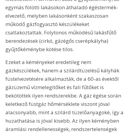
egymás fölötti lakásokon áthaladó égéstermék-
elvezető, melyben lakásonként szakaszosan 
működő gázfogyasztó készülékeket 
csatlakoztattak. Folytonos működésű lakásfűtő 
berendezések (cirkó, gázégős cserépkályha) 
gyűjtőkéménybe kötése tilos.
Ezeket a kéményeket eredetileg nem 
gázkészülékek, hanem a szilárdtüzelésű kályhák 
füstelvezetésére alkalmazták, de a 60-as évektől 
gázüzemű vízmelegítőket és fali fűtőket is 
bekötöttek ilyen rendszerekbe. A gáz égése során 
keletkező füstgáz hőmérséklete viszont jóval 
alacsonyabb, mint a szilárd tüzelőanyagoké, így a 
huzathatása is jóval kisebb. Az ilyen kéményben 
áramlási rendellenességek, rendszertelenségek 