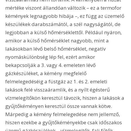
mértéke viszont állandóan változik – ez a termofor 
kémények legnagyobb hibája –, ez függ az üzemelő 
készülékek darabszámától, a szél nagyságától, de 
legjobban a külső hőmérséklettől. Például nyáron, 
amikor a külső hőmérséklet nagyobb, mint a 
lakásokban lévő belső hőmérséklet, negatív 
nyomáskülönbség lép fel, ezért amikor 
bekapcsolják a 3. vagy 4. emeleten lévő 
gázkészüléket, a kémény megfelelő 
felmelegedéséig a füstgáz az 1. és 2. emeleti 
lakások felé visszaáramlik, és a nyílt égésterű 
vízmelegítőkön keresztül távozik, hiszen a lakások a 
gyűjtőkéményen keresztül össze vannak kötve. 
Márpedig a kémény felmelegedése nem jellemző, 
hiszen ezekbe a gyűjtőkéményekbe csak időszakos 
üzemű gázkészülékek – vízmelegítők, fali fűtők – 