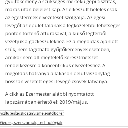
gyűjtőkémény a szükséges mértékű gépi tisztítás, 
marás után bélelést kap. Az elkészült bélelés csak 
az égéstermék elvezetését szolgálja. Az égési 
levegőt az épület falának a legközelebbi lehetséges 
ponton történő átfúrásával, a külső légtérből 
vezetjük a gázkészülékhez. Ez a megoldás ajánlott 
szűk, nem tágítható gyűjtőkémények esetében, 
amikor nem áll megfelelő keresztmetszet 
rendelkezésre a koncentrikus elvezetéshez. A 
megoldás hátránya a lakáson belül viszonylag 
hosszan vezetett égési levegő csövek látványa.
A cikk az Ezermester alábbi nyomtatott 
lapszámában érhető el: 2019/május.
víz
fűtés
gázkazán
vízmelegítő
bojler
Gépek, szerszámok, technológiák