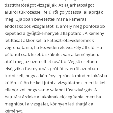
tisztíthatóságot vizsgálják. Az átjárhatóságot 
alulról tükrözéssel, felülről golyózással állapítják 
meg. Újabban bevezették már a kamerás, 
endoszkópos vizsgálatot is, amely még pontosabb 
képet ad a gyűjtőkémények állapotáról. A kémény 
letiltását akkor kell a katasztrófavédelemnek 
végrehajtania, ha közvetlen életveszély áll elő. Ha 
például csak kisebb szűkület van a kéményben, 
attól még az üzemelhet tovább. Végső esetben 
elvégzik a füstnyomás próbát is, erről azonban 
tudni kell, hogy a kéményseprőnek minden lakásba 
külön-külön be kell jutni a vizsgálathoz, mert le kell 
ellenőrizni, hogy van-e valahol füstszivárgás. A 
bejutást érdeke a lakóknak elősegítenie, mert ha 
meghiúsul a vizsgálat, könnyen letilthatják a 
kéményt.