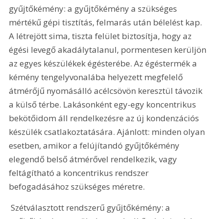
gyűjtőkémény: a gyűjtőkémény a szükséges 
mértékű gépi tisztítás, felmarás után bélelést kap. 
A létrejött sima, tiszta felület biztosítja, hogy az 
égési levegő akadálytalanul, pormentesen kerüljön 
az egyes készülékek égésterébe. Az égéstermék a 
kémény tengelyvonalába helyezett megfelelő 
átmérőjű nyomásálló acélcsövön keresztül távozik 
a külső térbe. Lakásonként egy-egy koncentrikus 
bekötőidom áll rendelkezésre az új kondenzációs 
készülék csatlakoztatására. Ajánlott: minden olyan 
esetben, amikor a felújítandó gyűjtőkémény 
elegendő belső átmérővel rendelkezik, vagy 
feltágítható a koncentrikus rendszer 
befogadásához szükséges méretre.
 Szétválasztott rendszerű gyűjtőkémény: a 