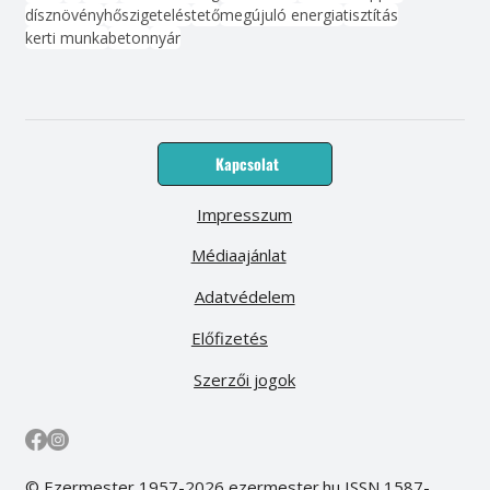
dísznövény
hőszigetelés
tető
megújuló energia
tisztítás
kerti munka
beton
nyár
Kapcsolat
Impresszum
Médiaajánlat
Adatvédelem
Előfizetés
Szerzői jogok
© Ezermester 1957-2026 ezermester.hu ISSN 1587-