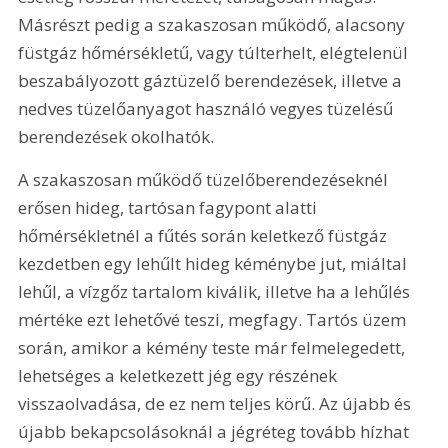
Másrészt pedig a szakaszosan működő, alacsony 
füstgáz hőmérsékletű, vagy túlterhelt, elégtelenül 
beszabályozott gáztüzelő berendezések, illetve a 
nedves tüzelőanyagot használó vegyes tüzelésű 
berendezések okolhatók.
A szakaszosan működő tüzelőberendezéseknél 
erősen hideg, tartósan fagypont alatti 
hőmérsékletnél a fűtés során keletkező füstgáz 
kezdetben egy lehűlt hideg kéménybe jut, miáltal 
lehűl, a vízgőz tartalom kiválik, illetve ha a lehűlés 
mértéke ezt lehetővé teszi, megfagy. Tartós üzem 
során, amikor a kémény teste már felmelegedett, 
lehetséges a keletkezett jég egy részének 
visszaolvadása, de ez nem teljes körű. Az újabb és 
újabb bekapcsolásoknál a jégréteg tovább hízhat 