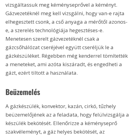
vizsgáltassuk meg kéményseprővel a kéményt. 
Gázvezetéknél meg kell vizsgálni, hogy van-e rajta 
elhegesztett csonk, a cső anyaga a mérőtől azonos-
e, a szerelés technológiája hegesztéses-e. 
Menetesen szerelt gázvezetéknél csak a 
gázcsőhálózat cseréjével együtt cseréljük le a 
gázkészüléket. Régebben még kenderrel tömítették 
a meneteket, ami azóta kiszáradt, és engedheti a 
gázt, ezért tiltott a használata. 
Beüzemelés
A gázkészülék, konvektor, kazán, cirkó, tűzhely 
beüzemelőjének az a feladata, hogy felülvizsgálja a 
készülék bekötését. Ellenőrizze a kéményseprő 
szakvéleményt, a gáz helyes bekötését, az 