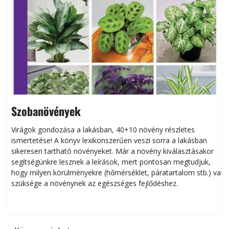
Szobanövények
Virágok gondozása a lakásban, 40+10 növény részletes
ismertetése! A könyv lexikonszerűen veszi sorra a lakásban
s
sikeresen tart­ha­tó növényeket. Már a növény kiválasztásakor
h
segítségünkre lesznek a leírások, mert pontosan megtudjuk,
k
hogy milyen körülményekre (hőmérséklet, páratartalom stb.) van
szüksége a növénynek az egészséges fejlődéshez.
t