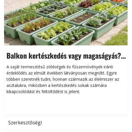
Balkon kertészkedés vagy magaságyás?
Helytakarékos kertészkedés
A saját termesztésű zöldségek és fűszernövények iránti
érdeklődés az elmúlt években látványosan megnőtt. Egyre
többen szeretnék tudni, honnan származik az élelmiszer az
l
asztalukra, miközben a kertészkedés sokak számára
kikapcsolódást és feltöltődést is jelent.
é
d
Szerkesztőségi