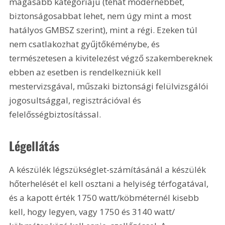
magasabb kategóriájú (tehát modernebbet, 
biztonságosabbat lehet, nem úgy mint a most 
hatályos GMBSZ szerint), mint a régi. Ezeken túl 
nem csatlakozhat gyűjtőkéménybe, és 
természetesen a kivitelezést végző szakembereknek 
ebben az esetben is rendelkezniük kell 
mestervizsgával, műszaki biztonsági felülvizsgálói 
jogosultsággal, regisztrációval és 
felelősségbiztosítással.
Légellátás
A készülék légszükséglet-számításánál a készülék 
hőterhelését el kell osztani a helyiség térfogatával, 
és a kapott érték 1750 watt/köbméternél kisebb 
kell, hogy legyen, vagy 1750 és 3140 watt/ 