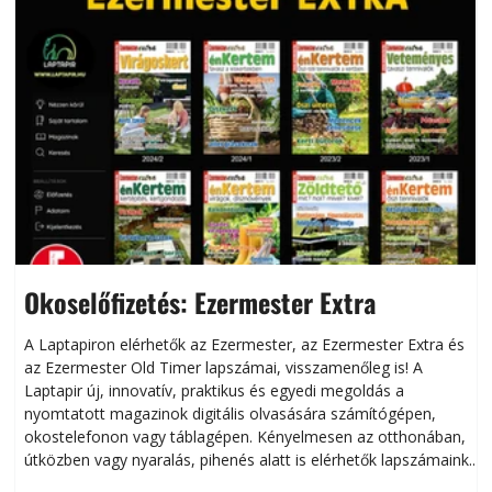
Okoselőfizetés: Ezermester Extra
A Laptapiron elérhetők az Ezermester, az Ezermester Extra és
az Ezermester Old Timer lapszámai, visszamenőleg is! A
Laptapir új, innovatív, praktikus és egyedi megoldás a
L
nyomtatott magazinok digitális olvasására számítógépen,
okostelefonon vagy táblagépen. Kényelmesen az otthonában,
útközben vagy nyaralás, pihenés alatt is elérhetők lapszámaink.
ú
Bárhol, bármikor, akár külföldön élve vagy dolgozva is
B