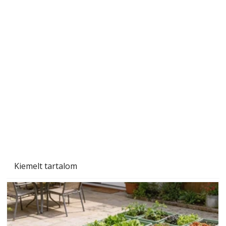
A varrógép és a varrás
Kiemelt tartalom