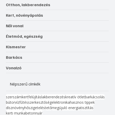
Otthon, lakberendezés
Kert, növényápolás
Női vonal
Életmód, egészség
Kismester
Barkács
Vonalzó
Népszerű címkék
szerszám
kert
felújítás
lakberendezés
kreatív ötlet
barkácsolás
bútor
víz
fűtés
szerkesztőség
elektronika
hasznos tippek
dísznövény
hőszigetelés
tető
megújuló energia
tisztítás
kerti munka
beton
nyár