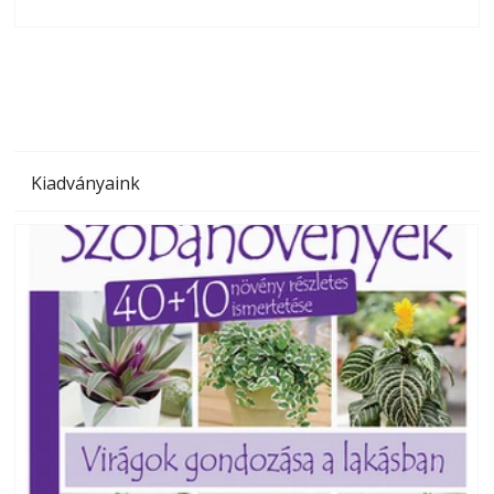
olvashatók az Ezermester lapszámai. A Laptapir kényelmes
megoldás, mert: – t
Kiadványaink