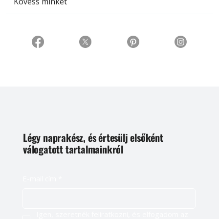
Kövess minket
Légy naprakész, és értesülj elsőként
válogatott tartalmainkról
E-mail cím
*
Igen, szeretnék feliratkozni, és elfogadom az 