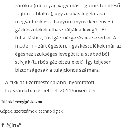
zárókra (műanyag vagy más – gumis tömítésű 
- ajtóra ablakra), úgy a lakás légelátása 
megváltozik és a hagyományos (kéményes) 
gázkészülékek elhasználják a levegőt. Ez 
fulladáshoz, füstgázmérgezéshez vezethet. A 
modern – zárt égésterű - gázkészülékek már az 
égéshez szükséges levegőt is a szabadból 
szívják (turbós gázkészülékek). Így teljesen 
biztonságosak a tulajdonos számára.
A cikk az Ezermester alábbi nyomtatott 
lapszámában érhető el: 2011/november.
fűtés
kémény
gázkazán
Gépek, szerszámok, technológiák