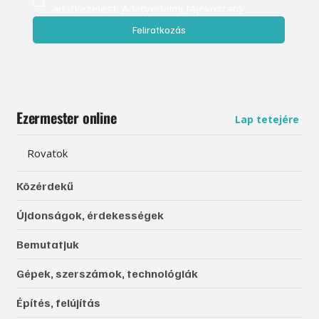
adatkezelést. 
Adatvédelmi tájékoztató
Feliratkozás
Ezermester online
Lap tetejére
Rovatok
Közérdekű
Újdonságok, érdekességek
Bemutatjuk
Gépek, szerszámok, technológiák
Építés, felújítás