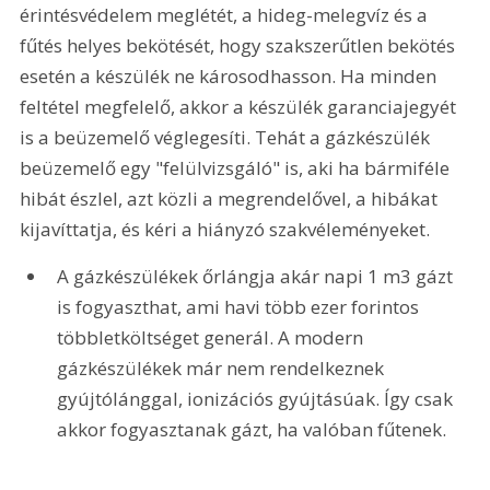
érintésvédelem meglétét, a hideg-melegvíz és a 
fűtés helyes bekötését, hogy szakszerűtlen bekötés 
esetén a készülék ne károsodhasson. Ha minden 
feltétel megfelelő, akkor a készülék garanciajegyét 
is a beüzemelő véglegesíti. Tehát a gázkészülék 
beüzemelő egy "felülvizsgáló" is, aki ha bármiféle 
hibát észlel, azt közli a megrendelővel, a hibákat 
kijavíttatja, és kéri a hiányzó szakvéleményeket. 
A gázkészülékek őrlángja akár napi 1 m3 gázt 
is fogyaszthat, ami havi több ezer forintos 
többletköltséget generál. A modern 
gázkészülékek már nem rendelkeznek 
gyújtólánggal, ionizációs gyújtásúak. Így csak 
akkor fogyasztanak gázt, ha valóban fűtenek. 