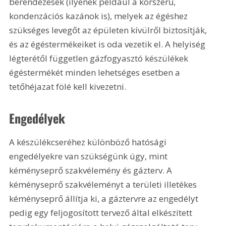
berendezések (ilyenek például a korszerű, 
kondenzációs kazánok is), melyek az égéshez 
szükséges levegőt az épületen kívülről biztosítják, 
és az égéstermékeiket is oda vezetik el. A helyiség 
légterétől független gázfogyasztó készülékek 
égéstermékét minden lehetséges esetben a 
tetőhéjazat fölé kell kivezetni.
Engedélyek
A készülékcseréhez különböző hatósági 
engedélyekre van szükségünk úgy, mint 
kéményseprő szakvélemény és gázterv. A 
kéményseprő szakvéleményt a területi illetékes 
kéményseprő állítja ki, a gáztervre az engedélyt 
pedig egy feljogosított tervező által elkészített 