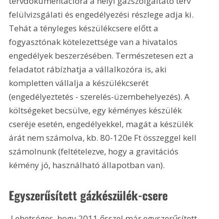
tervdokumentációra a helyi gázszolgáltató terv 
felülvizsgálati és engedélyezési részlege adja ki. 
Tehát a tényleges készülékcsere előtt a 
fogyasztónak kötelezettsége van a hivatalos 
engedélyek beszerzésében. Természetesen ezt a 
feladatot rábízhatja a vállalkozóra is, aki 
kompletten vállalja a készülékcserét 
(engedélyeztetés - szerelés-üzembehelyezés). A 
költségeket becsülve, egy kéményes készülék 
cseréje esetén, engedélyekkel, magát a készülék 
árát nem számolva, kb. 80-120e Ft összeggel kell 
számolnunk (feltételezve, hogy a gravitációs 
kémény jó, használható állapotban van).
Egyszerűsített gázkészülék-csere
 Lehetséges, hogy 2011 ősszel már egyszerűsített 