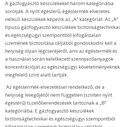
A gázfogyasztó készülékeket három kategóriába 
sorolják. A nyílt égésterű, égéstermék elvezetés 
nélküli készülékek képezik az „A” kategóriát. Az „A” 
típusú gázfogyasztó készülékek biztonságtechnikai 
és egészségügyi szempontból kifogástalan 
üzemének biztosítása céljából gondoskodni kell a 
helyiség olyan légcseréjéről, ami az égéstermék és 
a használat során keletkezett szennyezőanyagok 
koncentrációját az egészségügyi követelményeknek 
megfelelő szint alatt tartják.
 Az égéstermék-elvezetéssel rendelkező, de a 
helyiség levegőjétől nem független (szintén nyílt 
égésterű) tüzelőberendezések tartoznak a „B” 
kategóriába. E gázfogyasztó készülékek 
biztonságtechnikai és egészségügyi szempontból 
kifogástalan üzemének biztosítása céljából 