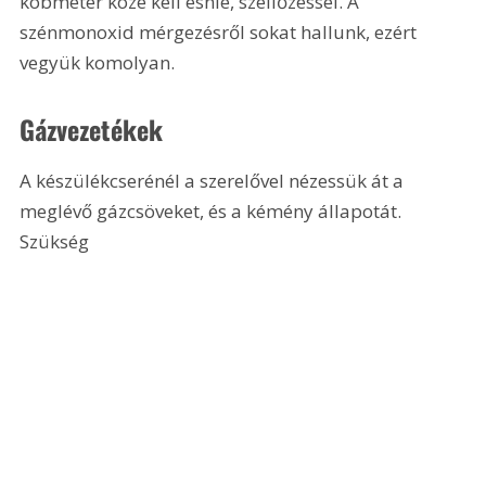
köbméter közé kell esnie, szellőzéssel. A 
szénmonoxid mérgezésről sokat hallunk, ezért 
vegyük komolyan. 
Gázvezetékek
A készülékcserénél a szerelővel nézessük át a 
meglévő gázcsöveket, és a kémény állapotát. 
Szükség 