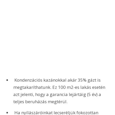
 Kondenzációs kazánokkal akár 35% gázt is 
megtakaríthatunk. Ez 100 m2-es lakás esetén 
azt jelenti, hogy a garancia lejártáig (5 év) a 
teljes beruházás megtérül.
 Ha nyílászáróinkat lecseréljük fokozottan 