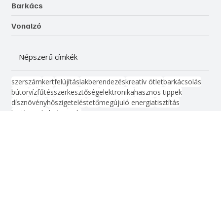
Építés, felújítás
Otthon, lakberendezés
Kert, növényápolás
Női vonal
Életmód, egészség
Kismester
Barkács
Vonalzó
Népszerű címkék
szerszám
kert
felújítás
lakberendezés
kreatív ötlet
barkácsolás
bútor
víz
fűtés
szerkesztőség
elektronika
hasznos tippek