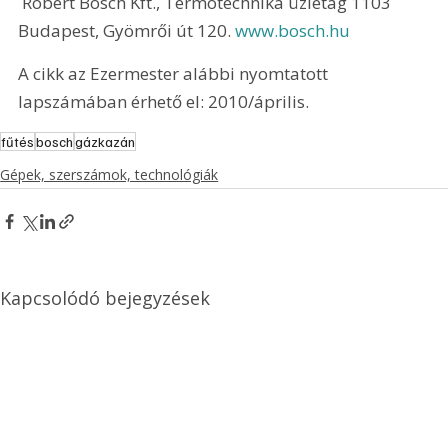
fűtőrendszer és a melegvíz előállításra is. A magas 
minőségű, innovatív termékek kiegészítik egymást, 
és összhangjuk tökéletessé teszi a teljes rendszert. 
Ennek eredménye az optimalizált energia-
felhasználás, a komfortos és kényelmes meleg 
biztosítása. 
 Robert Bosch Kft., Termotechnika üzletág 1103 
Budapest, Gyömrői út 120. 
www.bosch.hu
A cikk az Ezermester alábbi nyomtatott 
lapszámában érhető el: 2010/április.
fűtés
bosch
gázkazán
Gépek, szerszámok, technológiák