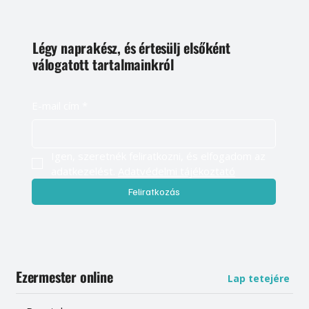
Kövess minket
Légy naprakész, és értesülj elsőként
válogatott tartalmainkról
E-mail cím
*