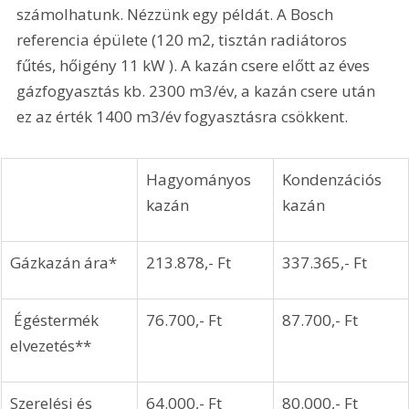
számolhatunk. Nézzünk egy példát. A Bosch 
referencia épülete (120 m2, tisztán radiátoros 
fűtés, hőigény 11 kW ). A kazán csere előtt az éves 
gázfogyasztás kb. 2300 m3/év, a kazán csere után 
ez az érték 1400 m3/év fogyasztásra csökkent. 
Hagyományos 
Kondenzációs 
kazán
kazán
Gázkazán ára*
213.878,- Ft
337.365,- Ft
 Égéstermék 
76.700,- Ft
87.700,- Ft
elvezetés**
Szerelési és 
64.000,- Ft
80.000,- Ft