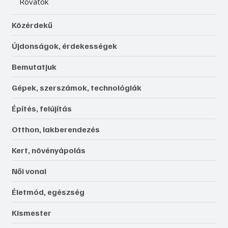
Igen, szeretnék feliratkozni, és elfogadom az 
adatkezelést. 
Adatvédelmi tájékoztató
Feliratkozás
Ezermester online
Lap tetejére
Rovatok
Közérdekű
Újdonságok, érdekességek
Bemutatjuk
Gépek, szerszámok, technológiák