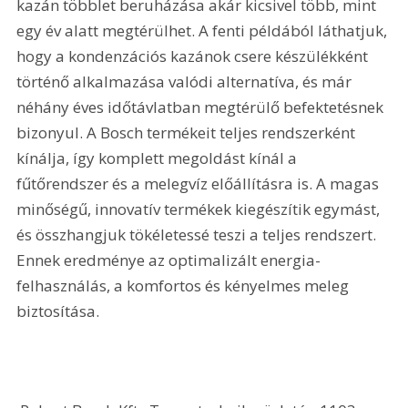
A két rendszer közötti különbség 150.487,- Ft. Ha 
egy m3 gáz ára kb. 135 Ft, akkor a kondenzációs 
kazán többlet beruházása akár kicsivel több, mint 
egy év alatt megtérülhet. A fenti példából láthatjuk, 
hogy a kondenzációs kazánok csere készülékként 
történő alkalmazása valódi alternatíva, és már 
néhány éves időtávlatban megtérülő befektetésnek 
bizonyul. A Bosch termékeit teljes rendszerként 
kínálja, így komplett megoldást kínál a 