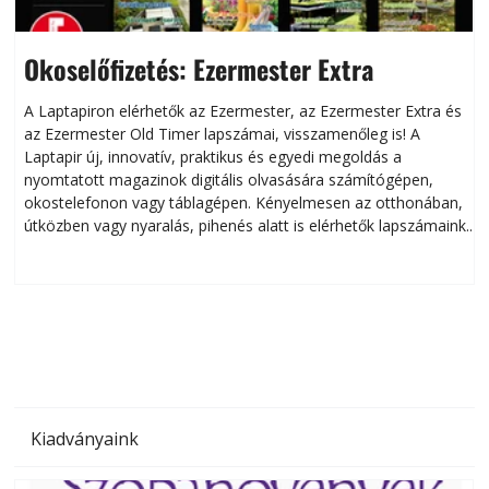
Szerkesztőségi
Okoselőfizetés: Ezermester Extra
A Laptapiron elérhetők az Ezermester, az Ezermester Extra és
az Ezermester Old Timer lapszámai, visszamenőleg is! A
Laptapir új, innovatív, praktikus és egyedi megoldás a
L
nyomtatott magazinok digitális olvasására számítógépen,
okostelefonon vagy táblagépen. Kényelmesen az otthonában,