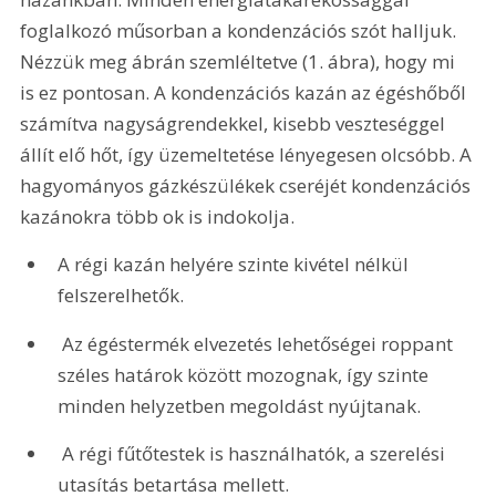
foglalkozó műsorban a kondenzációs szót halljuk. 
Nézzük meg ábrán szemléltetve (1. ábra), hogy mi 
is ez pontosan. A kondenzációs kazán az égéshőből 
számítva nagyságrendekkel, kisebb veszteséggel 
állít elő hőt, így üzemeltetése lényegesen olcsóbb. A 
hagyományos gázkészülékek cseréjét kondenzációs 
kazánokra több ok is indokolja.
A régi kazán helyére szinte kivétel nélkül 
felszerelhetők.
 Az égéstermék elvezetés lehetőségei roppant 
széles határok között mozognak, így szinte 
minden helyzetben megoldást nyújtanak.
 A régi fűtőtestek is használhatók, a szerelési 
utasítás betartása mellett.