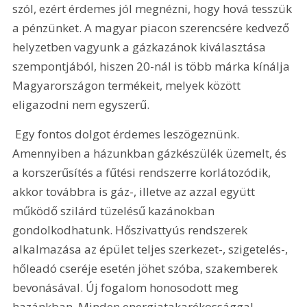
szól, ezért érdemes jól megnézni, hogy hová tesszük 
a pénzünket. A magyar piacon szerencsére kedvező 
helyzetben vagyunk a gázkazánok kiválasztása 
szempontjából, hiszen 20-nál is több márka kínálja 
Magyarországon termékeit, melyek között 
eligazodni nem egyszerű.
 Egy fontos dolgot érdemes leszögeznünk. 
Amennyiben a házunkban gázkészülék üzemelt, és 
a korszerűsítés a fűtési rendszerre korlátozódik, 
akkor továbbra is gáz-, illetve az azzal együtt 
működő szilárd tüzelésű kazánokban 
gondolkodhatunk. Hőszivattyús rendszerek 
alkalmazása az épület teljes szerkezet-, szigetelés-, 
hőleadó cseréje esetén jöhet szóba, szakemberek 
bevonásával. Új fogalom honosodott meg 
hazánkban. Minden energiatakarékossággal 