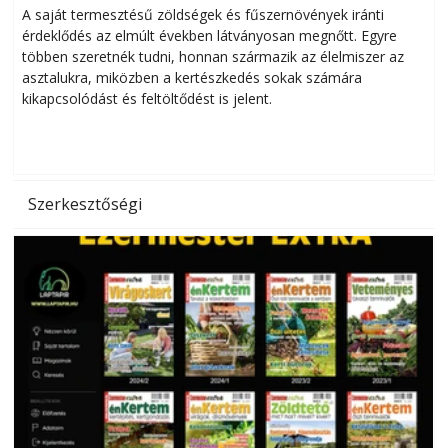
Balkon kertészkedés vagy magaságyás?
Helytakarékos kertészkedés
A saját termesztésű zöldségek és fűszernövények iránti
érdeklődés az elmúlt években látványosan megnőtt. Egyre
többen szeretnék tudni, honnan származik az élelmiszer az
l
asztalukra, miközben a kertészkedés sokak számára
kikapcsolódást és feltöltődést is jelent.
é
d