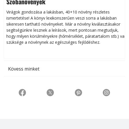
Szobanövények
Virágok gondozása a lakásban, 40+10 növény részletes
ismertetése! A könyv lexikonszerűen veszi sorra a lakásban
s
sikeresen tart­ha­tó növényeket. Már a növény kiválasztásakor
h
segítségünkre lesznek a leírások, mert pontosan megtudjuk,
k
hogy milyen körülményekre (hőmérséklet, páratartalom stb.) van
szüksége a növénynek az egészséges fejlődéshez.
t