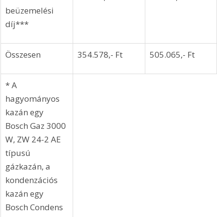
beüzemelési 
díj***
Összesen
354.578,- Ft
505.065,- Ft
* A 
hagyományos 
kazán egy 
Bosch Gaz 3000 
W, ZW 24-2 AE 
típusú 
gázkazán, a 
kondenzációs 
kazán egy 
Bosch Condens 