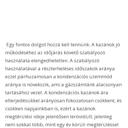
 Egy fontos dolgot hozzá kell tennünk. A kazánok jó 
működéséhez az időjárás követő szabályozó 
használata elengedhetetlen. A szabályozó 
használatával a részterheléses időszakok aránya 
ezzel párhuzamosan a kondenzációs üzemmód 
aránya is növekszik, ami a gázszámlánk alacsonyan 
tartásához vezet. A kondenzációs kazánok ára 
elterjedésükkel arányosan fokozatosan csökkent, és 
csökken napjainkban is, ezért a kazánok 
megtérülési ideje jelentősen lerövidült; jelenleg 
nem sokkal több, mint egy év körüli megtérüléssel 