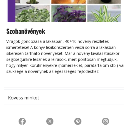
Szobanövények
Virágok gondozása a lakásban, 40+10 növény részletes
ismertetése! A könyv lexikonszerűen veszi sorra a lakásban
s
sikeresen tart­ha­tó növényeket. Már a növény kiválasztásakor
h
segítségünkre lesznek a leírások, mert pontosan megtudjuk,
k
hogy milyen körülményekre (hőmérséklet, páratartalom stb.) van
szüksége a növénynek az egészséges fejlődéshez.
t
Kövess minket