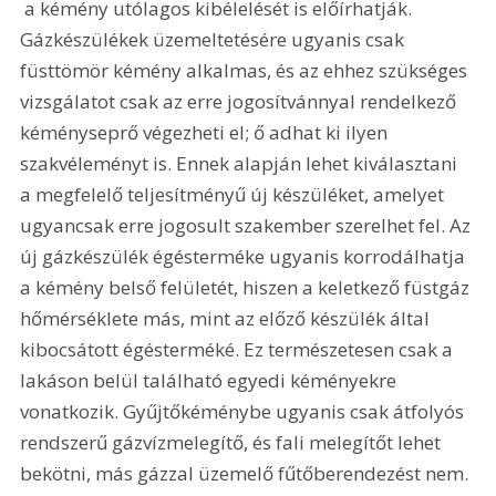
 a kémény utólagos kibélelését is előírhatják. 
Gázkészülékek üzemeltetésére ugyanis csak 
füsttömör kémény alkalmas, és az ehhez szükséges 
vizsgálatot csak az erre jogosítvánnyal rendelkező 
kéményseprő végezheti el; ő adhat ki ilyen 
szakvéleményt is. Ennek alapján lehet kiválasztani 
a megfelelő teljesítményű új készüléket, amelyet 
ugyancsak erre jogosult szakember szerelhet fel. Az 
új gázkészülék égésterméke ugyanis korrodálhatja 
a kémény belső felületét, hiszen a keletkező füstgáz 
hőmérséklete más, mint az előző készülék által 
kibocsátott égésterméké. Ez természetesen csak a 
lakáson belül található egyedi kéményekre 
vonatkozik. Gyűjtőkéménybe ugyanis csak átfolyós 
rendszerű gázvízmelegítő, és fali melegítőt lehet 
bekötni, más gázzal üzemelő fűtőberendezést nem. 