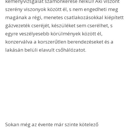
kéményvizsgálat számonkérése nélkül! Aki viszont 
szerény viszonyok között él, s nem engedheti meg 
magának a régi, menetes csatlakozásokkal kiépített 
gázvezeték cseréjét, készüléket sem cserélhet, s 
egyre veszélyesebb körülmények között él, 
konzerválva a korszerűtlen berendezéseket és a 
lakásán belüli elavult csőhálózatot. 
Sokan még az évente már szinte kötelező 