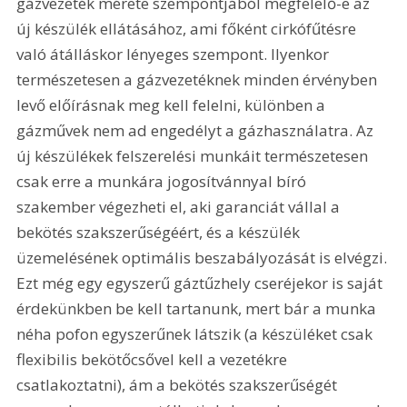
gázvezeték mérete szempontjából megfelelő-e az 
új készülék ellátásához, ami főként cirkófűtésre 
való átálláskor lényeges szempont. Ilyenkor 
természetesen a gázvezetéknek minden érvényben 
levő előírásnak meg kell felelni, különben a 
gázművek nem ad engedélyt a gázhasználatra. Az 
új készülékek felszerelési munkáit természetesen 
csak erre a munkára jogosítvánnyal bíró 
szakember végezheti el, aki garanciát vállal a 
bekötés szakszerűségéért, és a készülék 
üzemelésének optimális beszabályozását is elvégzi. 
Ezt még egy egyszerű gáztűzhely cseréjekor is saját 
érdekünkben be kell tartanunk, mert bár a munka 
néha pofon egyszerűnek látszik (a készüléket csak 
flexibilis bekötőcsővel kell a vezetékre 
csatlakoztatni), ám a bekötés szakszerűségét 