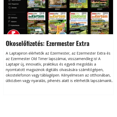
Okoselőfizetés: Ezermester Extra
A Laptapiron elérhetők az Ezermester, az Ezermester Extra és
az Ezermester Old Timer lapszámai, visszamenőleg is! A
Laptapir új, innovatív, praktikus és egyedi megoldás a
L
nyomtatott magazinok digitális olvasására számítógépen,
okostelefonon vagy táblagépen. Kényelmesen az otthonában,
útközben vagy nyaralás, pihenés alatt is elérhetők lapszámaink.
ú
Bárhol, bármikor, akár külföldön élve vagy dolgozva is
B
olvashatók az Ezermester lapszámai. A Laptapir kényelmes
megoldás, mert: – t