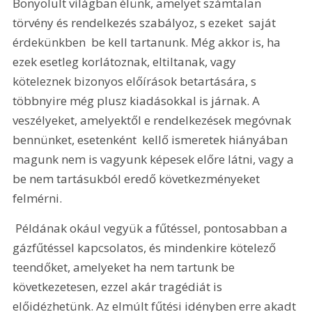
Bonyolult világban élünk, amelyet számtalan 
törvény és rendelkezés szabályoz, s ezeket  saját 
érdekünkben  be kell tartanunk. Még akkor is, ha 
ezek esetleg korlátoznak, eltiltanak, vagy 
köteleznek bizonyos előírások betartására, s 
többnyire még plusz kiadásokkal is járnak. A 
veszélyeket, amelyektől e rendelkezések megóvnak 
bennünket, esetenként  kellő ismeretek hiányában  
magunk nem is vagyunk képesek előre látni, vagy a 
be nem tartásukból eredő következményeket 
felmérni.
 Példának okául vegyük a fűtéssel, pontosabban a 
gázfűtéssel kapcsolatos, és mindenkire kötelező 
teendőket, amelyeket ha nem tartunk be 
következetesen, ezzel akár tragédiát is 
előidézhetünk. Az elmúlt fűtési idényben erre akadt 