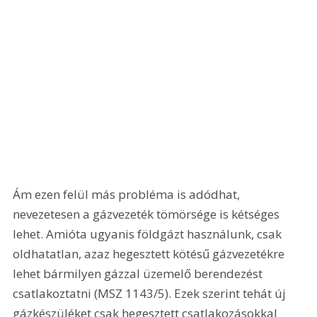
Ám ezen felül más probléma is adódhat, 
nevezetesen a gázvezeték tömörsége is kétséges 
lehet. Amióta ugyanis földgázt használunk, csak 
oldhatatlan, azaz hegesztett kötésű gázvezetékre 
lehet bármilyen gázzal üzemelő berendezést 
csatlakoztatni (MSZ 1143/5). Ezek szerint tehát új 
gázkészüléket csak hegesztett csatlakozásokkal 