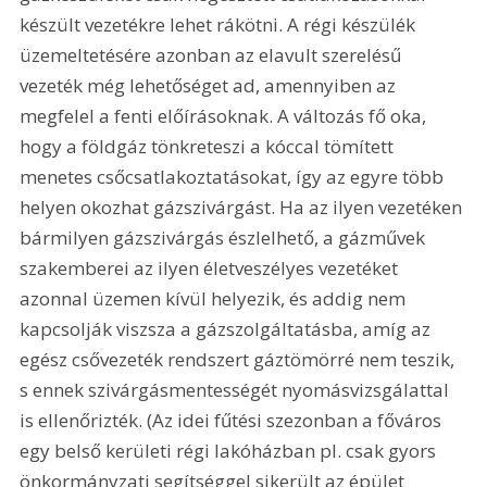
készült vezetékre lehet rákötni. A régi készülék 
üzemeltetésére azonban az elavult szerelésű 
vezeték még lehetőséget ad, amennyiben az 
megfelel a fenti előírásoknak. A változás fő oka, 
hogy a földgáz tönkreteszi a kóccal tömített 
menetes csőcsatlakoztatásokat, így az egyre több 
helyen okozhat gázszivárgást. Ha az ilyen vezetéken 
bármilyen gázszivárgás észlelhető, a gázművek 
szakemberei az ilyen életveszélyes vezetéket 
azonnal üzemen kívül helyezik, és addig nem 
kapcsolják viszsza a gázszolgáltatásba, amíg az 
egész csővezeték rendszert gáztömörré nem teszik, 
s ennek szivárgásmentességét nyomásvizsgálattal 
is ellenőrizték. (Az idei fűtési szezonban a főváros 
egy belső kerületi régi lakóházban pl. csak gyors 
önkormányzati segítséggel sikerült az épület 