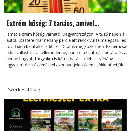
Extrém hőség: 7 tanács, amivel
megóvhatjuk autónkat a nyári károktól
Ismét extrém hőség várható Magyarországon. A tűző napon álló
autók utastere már néhány perc alatt rendkívül felmelegszik, és
rövid időn belül akár a 60-70 °C-ot is megközelítheti. Ez nemcsak
n
a beszállást teszi kellemetlenné, hanem az autó állapotára és a
benne hagyott tárgyakra is káros hatással lehet. Néhány
egyszerű óvintézkedéssel azonban jelentősen csökkenthetjük a
hőség káros hatásait.
l
Szerkesztőségi