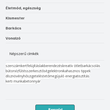
Életmód, egészség
Kismester
Barkács
Vonalzó
Népszerű címkék
szerszám
kert
felújítás
lakberendezés
kreatív ötlet
barkácsolás
bútor
víz
fűtés
szerkesztőség
elektronika
hasznos tippek
dísznövény
hőszigetelés
tető
megújuló energia
tisztítás
kerti munka
beton
nyár
Kapcsolat