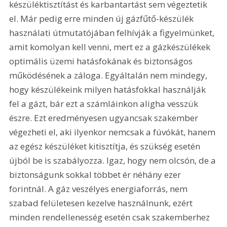
készüléktisztítást és karbantartást sem végeztetik 
el. Már pedig erre minden új gázfűtő-készülék 
használati útmutatójában felhívják a figyelmünket, 
amit komolyan kell venni, mert ez a gázkészülékek 
optimális üzemi hatásfokának és biztonságos 
működésének a záloga. Egyáltalán nem mindegy, 
hogy készülékeink milyen hatásfokkal használják 
fel a gázt, bár ezt a számláinkon aligha vesszük 
észre. Ezt eredményesen ugyancsak szakember 
végezheti el, aki ilyenkor nemcsak a fúvókát, hanem 
az egész készüléket kitisztítja, és szükség esetén 
újból be is szabályozza. Igaz, hogy nem olcsón, de a 
biztonságunk sokkal többet ér néhány ezer 
forintnál. A gáz veszélyes energiaforrás, nem 
szabad felületesen kezelve használnunk, ezért 
minden rendellenesség esetén csak szakemberhez 