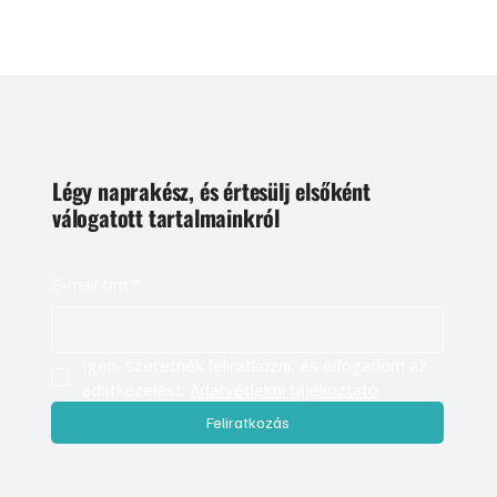
Légy naprakész, és értesülj elsőként
válogatott tartalmainkról
E-mail cím
*
Igen, szeretnék feliratkozni, és elfogadom az 
adatkezelést. 
Adatvédelmi tájékoztató
Feliratkozás