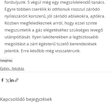
forduljunk. S végül még egy megszívlelendő tanács. 
Egyre többen cserélik ki otthonuk rosszul záródó 
nyílászáróit korszerű, jól záródó ablakokra, ajtókra. 
Közben megfeledkeznek arról, hogy ezzel szinte 
megszüntetik a gáz elégetéséhez szükséges levegő 
utánpótlását. Ilyen lakóterekben a legbiztosabb 
megoldást a zárt égésterű tüzelő berendezések 
jelentik. Erre később még visszatérünk.
felújítás
Építés, felújítás
Kapcsolódó bejegyzések