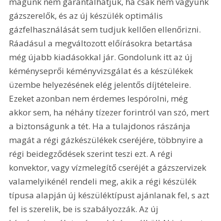
magunk nem garantálhatjuk, ha csak nem vagyunk 
gázszerelők, és az új készülék optimális 
gázfelhasználását sem tudjuk kellően ellenőrizni. 
Ráadásul a megváltozott előírásokra betartása 
még újabb kiadásokkal jár. Gondolunk itt az új 
kéményseprői kéményvizsgálat és a készülékek 
üzembe helyezésének elég jelentős díjtételeire. 
Ezeket azonban nem érdemes lespórolni, még 
akkor sem, ha néhány tízezer forintról van szó, mert 
a biztonságunk a tét. Ha a tulajdonos rászánja 
magát a régi gázkészülékek cseréjére, többnyire a 
régi beidegződések szerint teszi ezt. A régi 
konvektor, vagy vízmelegítő cseréjét a gázszervizek 
valamelyikénél rendeli meg, akik a régi készülék 
típusa alapján új készüléktípust ajánlanak fel, s azt 
fel is szerelik, be is szabályozzák. Az új 