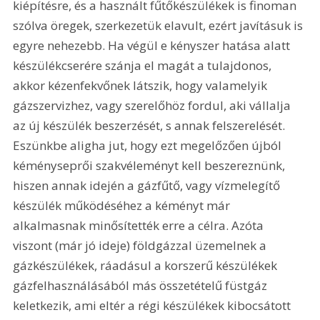
kiépítésre, és a használt fűtőkészülékek is finoman 
szólva öregek, szerkezetük elavult, ezért javításuk is 
egyre nehezebb. Ha végül e kényszer hatása alatt 
készülékcserére szánja el magát a tulajdonos, 
akkor kézenfekvőnek látszik, hogy valamelyik 
gázszervizhez, vagy szerelőhöz fordul, aki vállalja 
az új készülék beszerzését, s annak felszerelését. 
Eszünkbe aligha jut, hogy ezt megelőzően újból 
kéményseprői szakvéleményt kell beszereznünk, 
hiszen annak idején a gázfűtő, vagy vízmelegítő 
készülék működéséhez a kéményt már 
alkalmasnak minősítették erre a célra. Azóta 
viszont (már jó ideje) földgázzal üzemelnek a 
gázkészülékek, ráadásul a korszerű készülékek 
gázfelhasználásából más összetételű füstgáz 
keletkezik, ami eltér a régi készülékek kibocsátott 