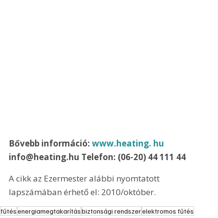
Bővebb információ: 
www.heating. hu
info@heating.hu Telefon: (06-20) 44 111 44
A cikk az Ezermester alábbi nyomtatott 
lapszámában érhető el: 2010/október.
fűtés
energiamegtakarítás
biztonsági rendszer
elektromos fűtés