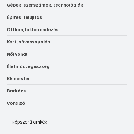
Gépek, szerszámok, technológiák
Építés, felújítás
Otthon, lakberendezés
Kert, növényápolás
Női vonal
Életmód, egészség
Kismester
Barkács
Vonalzó
Népszerű címkék