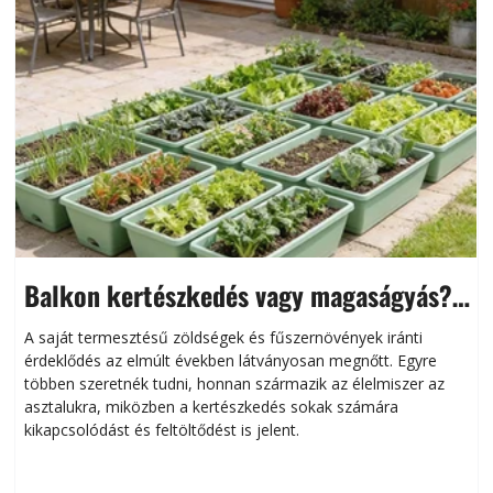
Balkon kertészkedés vagy magaságyás?
Helytakarékos kertészkedés
A saját termesztésű zöldségek és fűszernövények iránti
érdeklődés az elmúlt években látványosan megnőtt. Egyre
többen szeretnék tudni, honnan származik az élelmiszer az
l
asztalukra, miközben a kertészkedés sokak számára
kikapcsolódást és feltöltődést is jelent.
é
d