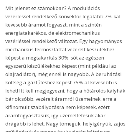
Mit jelenet ez számokban? A modulációs 
vezérléssel rendelkező konvektor legalább 7%-kal 
kevesebb áramot fogyaszt, mint a szintén 
energiatakarékos, de elektromechanikus 
vezérléssel rendelkező változat. Egy hagyományos 
mechanikus termosztáttal vezérelt készülékhez 
képest a megtakarítás 30%, sőt az egészen 
egyszerű készülékekhez képest (mint például az 
olajradiátor), még ennél is nagyobb. A beruházási 
költség a gázfűtéshez képest 75%-al kevesebb is 
lehet! Itt kell megjegyezni, hogy a hőtárolós kályhák 
bár olcsóbb, vezérelt áramról üzemelnek, erre a 
kifinomult szabályozásra nem képesek, ezért 
áramfogyasztásuk, így üzemeltetésük akár 
drágább is lehet. Nagy tömegük, helyigényük, zajos 
működésük és magas áruk szintén hátrányos.