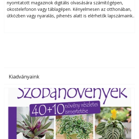
nyomtatott magazinok digitális olvasására számítógépen,
okostelefonon vagy táblagépen. Kényelmesen az otthonában,
útközben vagy nyaralás, pihenés alatt is elérhetők lapszámaink.
ú
Bárhol, bármikor, akár külföldön élve vagy dolgozva is
B
olvashatók az Ezermester lapszámai. A Laptapir kényelmes
megoldás, mert: – t
Kiadványaink