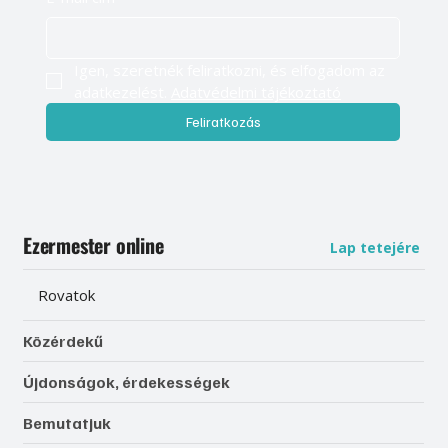
Igen, szeretnék feliratkozni, és elfogadom az 
adatkezelést. 
Adatvédelmi tájékoztató
Feliratkozás
Ezermester online
Lap tetejére
Rovatok
Közérdekű
Újdonságok, érdekességek
Bemutatjuk