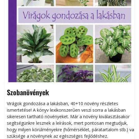
Szobanövények
Virágok gondozása a lakásban, 40+10 növény részletes
ismertetése! A könyv lexikonszerűen veszi sorra a lakásban
s
sikeresen tart­ha­tó növényeket. Már a növény kiválasztásakor
h
segítségünkre lesznek a leírások, mert pontosan megtudjuk,
k
hogy milyen körülményekre (hőmérséklet, páratartalom stb.) van
szüksége a növénynek az egészséges fejlődéshez.