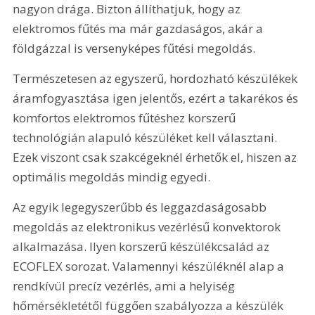
nagyon drága. Bizton állíthatjuk, hogy az 
elektromos fűtés ma már gazdaságos, akár a 
földgázzal is versenyképes fűtési megoldás.
Természetesen az egyszerű, hordozható készülékek 
áramfogyasztása igen jelentős, ezért a takarékos és 
komfortos elektromos fűtéshez korszerű 
technológián alapuló készüléket kell választani. 
Ezek viszont csak szakcégeknél érhetők el, hiszen az 
optimális megoldás mindig egyedi.
Az egyik legegyszerűbb és leggazdaságosabb 
megoldás az elektronikus vezérlésű konvektorok 
alkalmazása. Ilyen korszerű készülékcsalád az 
ECOFLEX sorozat. Valamennyi készüléknél alap a 
rendkívül precíz vezérlés, ami a helyiség 
hőmérsékletétől függően szabályozza a készülék 