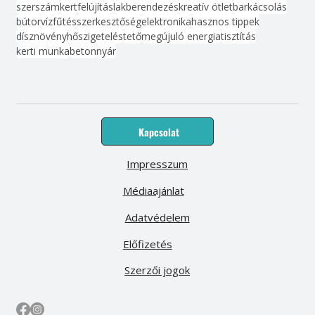
szerszám
kert
felújítás
lakberendezés
kreatív ötlet
barkácsolás
bútor
víz
fűtés
szerkesztőség
elektronika
hasznos tippek
dísznövény
hőszigetelés
tető
megújuló energia
tisztítás
kerti munka
beton
nyár
Kapcsolat
Impresszum
Médiaajánlat
Adatvédelem
Előfizetés
Szerzői jogok