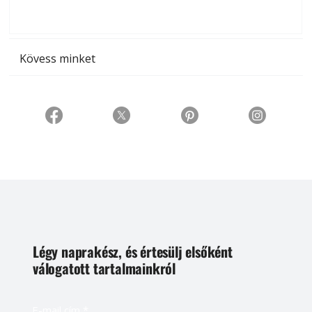
t
Kövess minket
Légy naprakész, és értesülj elsőként
válogatott tartalmainkról
E-mail cím
*