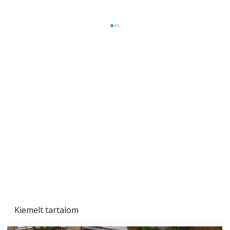
A varrógép és a varrás
Kiemelt tartalom