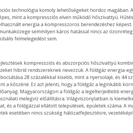
ciós technológia komoly lehetőségeket hordoz magában. A
pes, mint a kompressziós elven működő hőszivattyú. Hűtésn
elhasznált energia a kompresszoros berendezéshez képest. 
munkaközege semmilyen káros hatással nincs az ózonréteg
lobális felmelegedést sem.
ejlesztések kompressziós és abszorpciós hőszivattyú kombin
ezeket hibrid rendszereknek nevezzük. A földgáz energia-eg
ibocsátása 28 százalékkal kisebb, mint a nyersolajé, és 44 sz
nt a kőszéné. Ez azt jelenti, hogy a földgáz a leginkább kör
zelőanyag. Magyarországon a földgáz a legelterjedtebb ener
sználati melegvíz előállításra. Világviszonylatban is kiemelk
t, és a földgázzal ellátott települések, épületek száma. A m
letek esetében nincs szükség hálózatfejlesztésre, vezetéképí