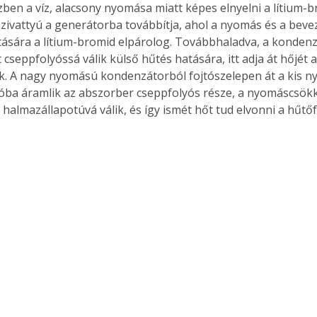
en a víz, alacsony nyomása miatt képes elnyelni a lítium-b
szivattyú a generátorba továbbítja, ahol a nyomás és a beve
tására a lítium-bromid elpárolog. Továbbhaladva, a kondenz
cseppfolyóssá válik külső hűtés hatására, itt adja át hőjét a
. A nagy nyomású kondenzátorból fojtószelepen át a kis 
óba áramlik az abszorber cseppfolyós része, a nyomáscsök
halmazállapotúvá válik, és így ismét hőt tud elvonni a hűtő