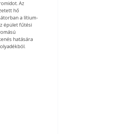
romidot. Az 
zetett hő 
átorban a lítium-
z épület fűtési 
nyomású 
kenés hatására 
folyadékból.