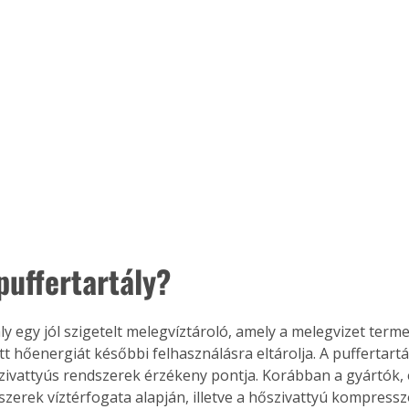
Együtt jobban megéri!
Bővebb információ itt!
k az
Együtt jobban megéri! A
mester
könyvek tetszőleges
er Old
párosítással kedvezményes
áron, 0 Ft postaköltséggel
ptapir új,
megrendelhetők!
és egyedi
tt
puffertartály?
lvasására
elefonon
nyelmesen
ben vagy
ály egy jól szigetelt melegvíztároló, amely a melegvizet ter
t is
tott hőenergiát későbbi felhasználásra eltárolja. A puffertart
. Bárhol,
zivattyús rendszerek érzékeny pontja. Korábban a gyártók,
ön élve
dszerek víztérfogata alapján, illetve a hőszivattyú kompress
ashatók az