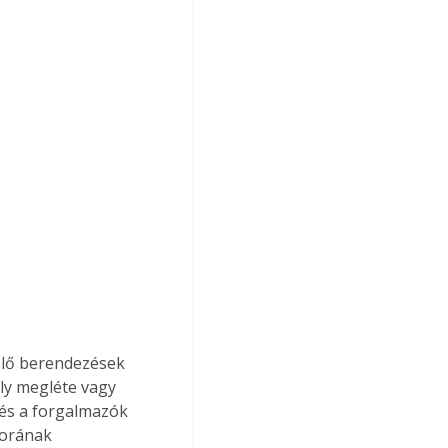
melő berendezések 
ály megléte vagy 
 és a forgalmazók 
zorának 