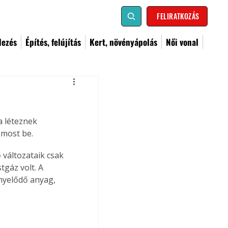
FELIRATKOZÁS
dezés
Építés, felújítás
Kert, növényápolás
Női vonal
 léteznek 
 most be.
változataik csak 
tgáz volt. A 
nyelődő anyag, 