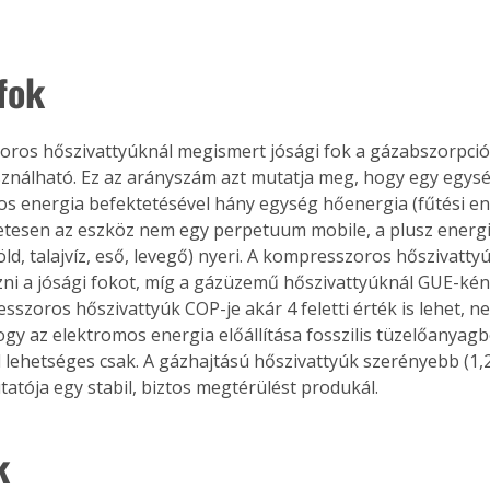
fok
ros hőszivattyúknál megismert jósági fok a gázabszorpció
sználható. Ez az arányszám azt mutatja meg, hogy egy egysé
s energia befektetésével hány egység hőenergia (fűtési en
etesen az eszköz nem egy perpetuum mobile, a plusz energi
öld, talajvíz, eső, levegő) nyeri. A kompresszoros hőszivatt
ni a jósági fokot, míg a gázüzemű hőszivattyúknál GUE-ként
sszoros hőszivattyúk COP-je akár 4 feletti érték is lehet, n
hogy az elektromos energia előállítása fosszilis tüzelőanyagb
 lehetséges csak. A gázhajtású hőszivattyúk szerényebb (1,25
atója egy stabil, biztos megtérülést produkál.
k