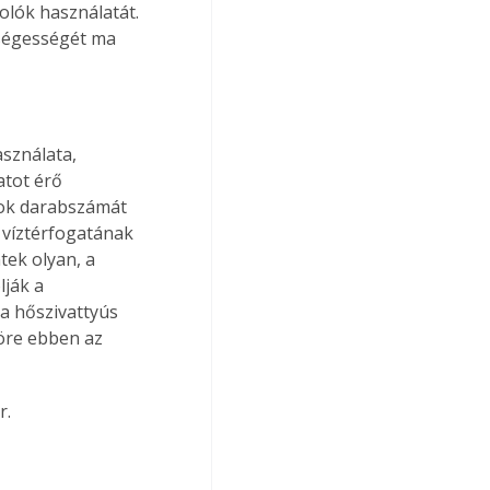
olók használatát. 
kségességét ma 
sználata, 
atot érő 
sok darabszámát 
 víztérfogatának 
ek olyan, a 
ják a 
 a hőszivattyús 
öre ebben az 
r.