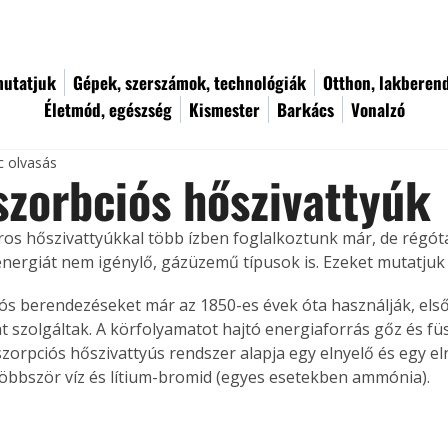
utatjuk
Gépek, szerszámok, technológiák
Otthon, lakberen
Életmód, egészség
Kismester
Barkács
Vonalzó
c olvasás
zorbciós hőszivattyúk
s hőszivattyúkkal több ízben foglalkoztunk már, de régóta
nergiát nem igénylő, gázüzemű típusok is. Ezeket mutatjuk
ós berendezéseket már az 1850-es évek óta használják, első 
t szolgáltak. A körfolyamatot hajtó energiaforrás gőz és füs
zorpciós hőszivattyús rendszer alapja egy elnyelő és egy el
öbbször víz és lítium-bromid (egyes esetekben ammónia).