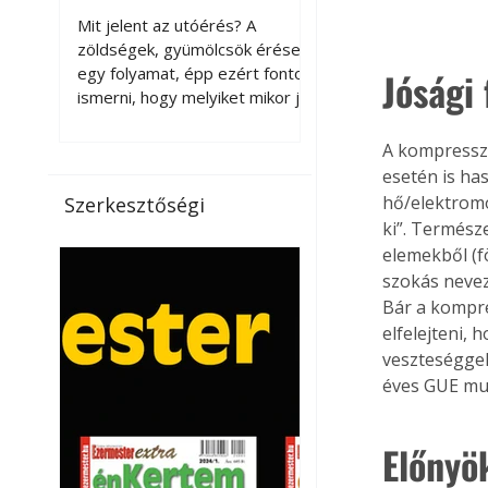
érnek tovább leszedés
Mit jelent az utóérés? A
után?
zöldségek, gyümölcsök érése
egy folyamat, épp ezért fontos
Jósági 
ismerni, hogy melyiket mikor jó
leszedni. Meg kell különböztetni
a gazdasági és a biológiai
A kompresszo
érettséget. Például a
esetén is ha
paradicsomot sokszor
hő/elektromo
Szerkesztőségi
gazdasági érettségben, azaz
ki”. Termész
félig éretten szedik le, ezután
elemekből (f
utaztatják hosszan, és még
szokás nevez
pulton tartható kell legyen.
Bár a kompre
Utóérik eközben, de nem lesz
elfelejteni, 
olyan ízű, mint amit a saját
veszteséggel
kertünkben, biológiai
érettségben szedünk le. Teljes
éves GUE mut
érettségben szedve nem
tárolható h
Előnyö