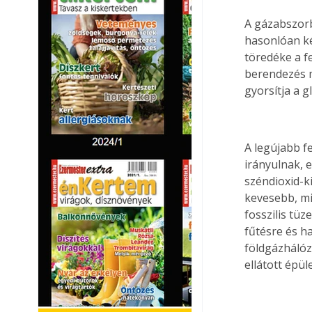
A gázabszorb
hasonlóan ké
töredéke a f
berendezés 
gyorsítja a g
A legújabb f
irányulnak, 
széndioxid-k
kevesebb, mi
fosszilis tü
fűtésre és ha
földgázhálóza
ellátott épü