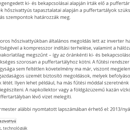
gengedett ki- és bekapcsolásai alapján írták elő a puffertár
. A
ek hőszivattyús tapasztalatai alapján a puffertartályok szü
megoldás,
ás szempontok határozzák meg.
ros hőszivattyúkban általános megoldás lett az inverter ha
tségével a kompresszor indítási terhelése, valamint a hálóz
akorlatilag megszűnt – így az óránkénti ki- és bekapcsolá
séges szorosan a puffertartályhoz kötni. A fűtési rendszer
gysága sem feltétlen követelmény ma már, viszont megjelent
gazdaságos üzemét biztosító megoldások, melyek befolyásol
 létét. Ilyen lehet például, ha más fűtési móddal szeretnénk
iegészíteni. A napkollektor vagy a földgázüzemű kazán vízk
fertartályban lévő vizet melegíti.
ermester alábbi nyomtatott lapszámában érhető el: 2013/nyá
szivattyú
, technológiák