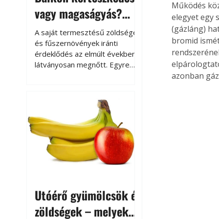
Működés közb
vagy magaságyás?
elegyet egy 
Helytakarékos
(gázláng) ha
A saját termesztésű zöldségek
bromid ismét 
kertészkedés
és fűszernövények iránti
rendszerének
érdeklődés az elmúlt években
elpárologtat
látványosan megnőtt. Egyre
többen szeretnék tudni, honnan
azonban gáz 
származik az élelmiszer az
asztalukra, miközben a
kertészkedés sokak számára
kikapcsolódást és feltöltődést
is jelent.
Utóérő gyümölcsök és
zöldségek – melyek