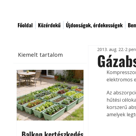
Főoldal
Közérdekű
Újdonságok, érdekességek
Bem
2013. aug. 22.
2 per
Gázabs
Kiemelt tartalom
Kompresszoro
elektromos e
Az abszorpci
hűtési céloka
korszerű abs
amelyek legt
Balkon kertészkedés