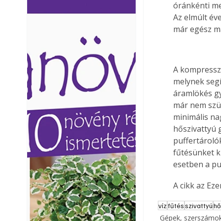
óránkénti me
Ezermester lapszámai. A
Ezermester lapszámai
Az elmúlt év
Laptapir kényelmes megoldás,
Laptapir kényelmes 
már egész m
mert: – t
mert: – t
A kompresszo
melynek segí
áramlökés gy
már nem szük
minimális na
hőszivattyú 
puffertárolók
fűtésünket k
esetben a puf
A cikk az Ez
víz
fűtés
szivattyú
hő
Gépek, szerszámok