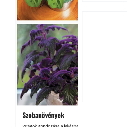
Csatornaszag a h
megoldások
Szobanövények
Virágoskert: k
teraszon, laká
Virágok gondozása a lakásban,