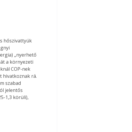
s hőszivattyúk 
gnyi 
ergia) „nyerhető 
át a környezeti 
yúknál COP-nek 
 hivatkoznak rá. 
em szabad 
ól jelentős 
-1,3 körüli), 