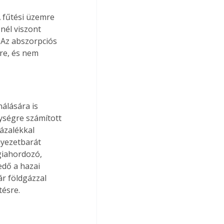
 fűtési üzemre 
él viszont 
Az abszorpciós 
re, és nem 
álására is 
ységre számított 
ázalékkal 
nyezetbarát 
giahordozó, 
edő a hazai 
ár földgázzal 
tésre.