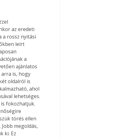
zzel 
kor az eredeti 
 a rossz nyitási 
őkben leírt 
laposan 
mációjának a 
övetően ajánlatos 
arra is, hogy 
t oldalról is 
lkalmazható, ahol 
ásával lehetséges. 
s fokozhatjuk. 
inőségire 
szük törés ellen 
l. Jobb megoldás, 
 ki. Ez 