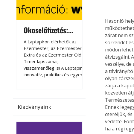
Hasonló hely
Okoselőfizetés:
Okoselőfizetés
működtethető
zárat nem sz
Ezermester Extra
A Laptapiron elérhetők az
A Laptapiron elérhető
sorrendet és 
Ezermester, az Ezermester
Ezermester, az Ezer
módon lehet 
Extra és az Ezermester Old
Extra és az Ezermest
átvizsgálni.
Timer lapszámai,
Timer lapszámai,
veszélye, de 
visszamenőleg is! A Laptapir új,
visszamenőleg is! A La
a távirányít
innovatív, praktikus és egyedi
innovatív, praktikus 
olyan zárszer
megoldás a nyomtatott
megoldás a nyomtato
zárja a kaput
magazinok digitális olvasására
magazinok digitális o
közvetlen átj
számítógépen, okostelefonon
számítógépen, okost
Természetes
vagy táblagépen. Kényelmesen
vagy táblagépen. Ké
Kiadványaink
Ennek legegy
az otthonában, útközben vagy
az otthonában, útköz
nyaralás, pihenés alatt is
nyaralás, pihenés alat
cseréljük, é
elérhetők lapszámaink. Bárhol,
elérhetők lapszámaink
védetté. Font
bármikor, akár külföldön élve
bármikor, akár külföld
ha a régi egy
vagy dolgozva is olvashatók az
vagy dolgozva is olv