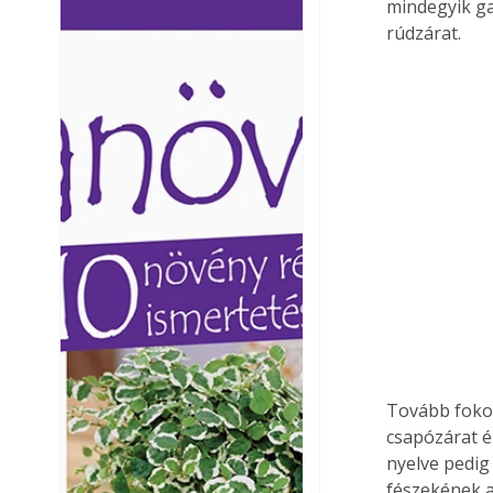
mindegyik ga
Ezermester lapszámai. A
Ezermester lapszámai
rúdzárat. 
Laptapir kényelmes megoldás,
Laptapir kényelmes 
mert: – t
mert: – t
Tovább foko
csapózárat ép
nyelve pedig 
fészekének a