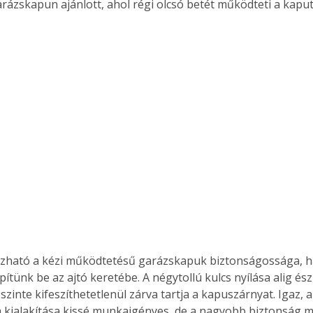
rázskapun ajánlott, ahol régi olcsó betét működteti a kaput
. A
megoldás,
zható a kézi működtetésű garázskapuk biztonságossága, ha
ítünk be az ajtó keretébe. A négytollú kulcs nyílása alig ész
szinte kifeszíthetetlenül zárva tartja a kapuszárnyat. Igaz, a
 kialakítása kissé munkaigényes, de a nagyobb biztonság m