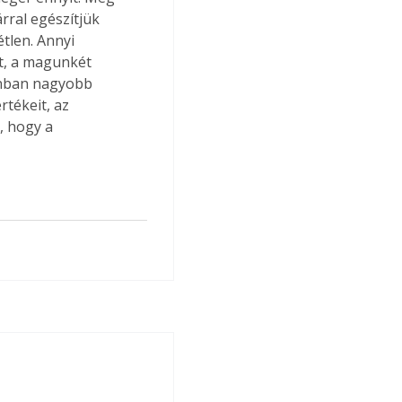
rral egészítjük 
étlen. Annyi 
t, a magunkét 
onban nagyobb 
tékeit, az 
 hogy a 