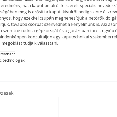
eredmény, ha a kaput belülről felszerelt speciális hevederzá
sségében meg is erősíti a kaput, kívülről pedig szinte észrev
nyos, hogy ezekkel csupán megnehezítjük a betörők dolgá
ítjuk, továbbá csorbát szenvedhet a kényelmünk is. Aki az
 szeretné tudni a gépkocsiját és a garázsban tárolt egyéb ér
indenképpen konzultáljon egy kaputechnikai szakemberrel,
 megoldást tudja kiválasztani.
 rendszer
, technológiák
yzések