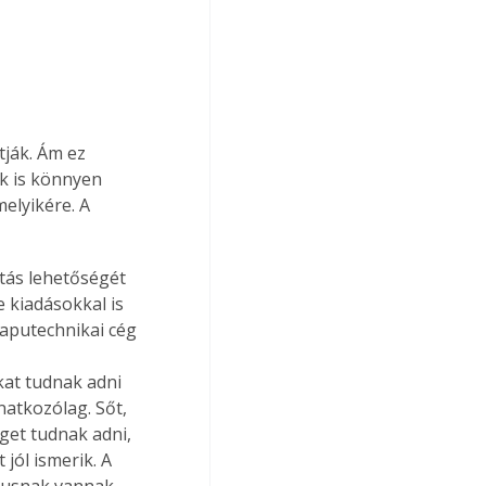
ják. Ám ez 
ek is könnyen 
elyikére. A 
utás lehetőségét 
 kiadásokkal is 
aputechnikai cég 
 
at tudnak adni 
atkozólag. Sőt, 
get tudnak adni, 
jól ismerik. A 
ípusnak vannak 