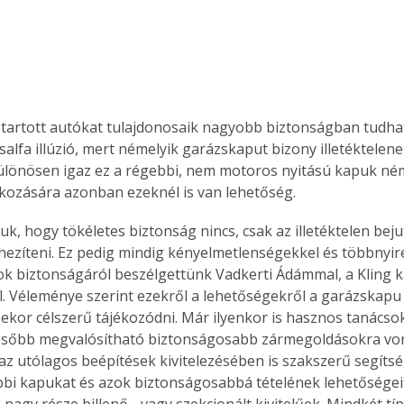
tartott autókat tulajdonosaik nagyobb biztonságban tudhat
salfa illúzió, mert némelyik garázskaput bizony illetéktelen
Különösen igaz ez a régebbi, nem motoros nyitású kapuk ném
kozására azonban ezeknél is van lehetőség.
uk, hogy tökéletes biztonság nincs, csak az illetéktelen bej
ezíteni. Ez pedig mindig kényelmetlenségekkel és többnyire
sok biztonságáról beszélgettünk Vadkerti Ádámmal, a Kling k
l. Véleménye szerint ezekről a lehetőségekről a garázskapu
kor célszerű tájékozódni. Már ilyenkor is hasznos tanácsok
ésőbb megvalósítható biztonságosabb zármegoldásokra von
az utólagos beépítések kivitelezésében is szakszerű segítsé
bbi kapukat és azok biztonságosabbá tételének lehetőségeit 
nagy része billenő-, vagy szekcionált kivitelűek. Mindkét t