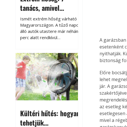
tanács, amivel
megóvhatjuk
Ismét extrém hőség várható
autónkat a nyári
Magyarországon. A tűző napon
álló autók utastere már néhány
károktól
perc alatt rendkívül
A garázsban 
felmelegszik, és rövid időn belül
esetenként c
akár a 60-70 °C-ot is
nyithatják. 
megközelítheti. Ez nemcsak a
biztonság fo
beszállást teszi kellemetlenné,
hanem az autó állapotára és a
Előre bocsátj
benne hagyott tárgyakra is
lehet megneh
káros hatással lehet. Néhány
jár. A garáz
egyszerű óvintézkedéssel
szakértőjéve
azonban jelentősen
megrendelése
csökkenthetjük a hőség káros
hatásait.
az esetleg k
Kültéri hűtés: hogyan
esetlegesen 
mivel a rége
tehetjük
garázskapuk 