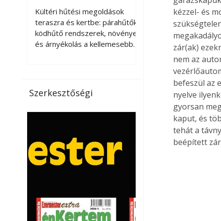
kellemesebbé a
Kültéri hűtési megoldások
kézzel- és m
teraszt és a kertet?
teraszra és kertbe: párahűtők,
szükségtelen
ködhűtő rendszerek, növények
megakadályoz
és árnyékolás a kellemesebb
zár(ak) ezek
nyári mikroklímáért. A kültéri
nem az autom
hűtés kérdése az utóbbi
vezérlőautoma
években egyre nagyobb
befeszül az 
jelentőséget kapott, ahogy a
Szerkesztőségi
nyelve ilyen
nyári hőhullámok gyakoribbá és
gyorsan megte
intenzívebbé váltak. Míg
kaput, és töb
korábban elsősorban a beltéri
tehát a távn
klímaberendezések jelentették
a megoldást a meleg ellen, ma
beépített zár 
már egyre többen keresnek
olyan kültéri hűtési
lehetőségeket is, amelyek a
teraszok, erkélyek, kertek vagy
vendégl