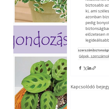
biztosabb az 
ki, ami széle
azonban bizo
pedig bonyol
biztonságban
előzetesen m
legideálisabb
szerszám
biztonsági
Gépek, szerszámok
Kapcsolódó bejeg