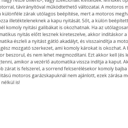
otorral, távirányítóval működtethető változatai. A motoros 
 különféle zárak utólagos beépítése, mert a motoros megha
za illetékteleneknek a kapu nyitását. Sőt, a külön beépített
nél komoly nyitási galibákat is okozhatnak. Ha az utólagosan
atikus nyitás előtt lesznek kireteszelve, akkor indításkor a
tika észleli a nyitást gátló akadályt, és visszaindítja a mot
egész mozgató szerkezet, ami komoly károkat is okozhat. A b
kor beszorul, és nem lehet megmozdítani. Ezt akkor kell (és 
nni, amikor a vezérlő automatika vissza indítja a kaput. Aki 
b zárat is felszerel, a sorrend felcserélésekor komoly bajba 
yitású motoros garázskapuknál nem ajánlott, ezek zárása m
nélkül is! 