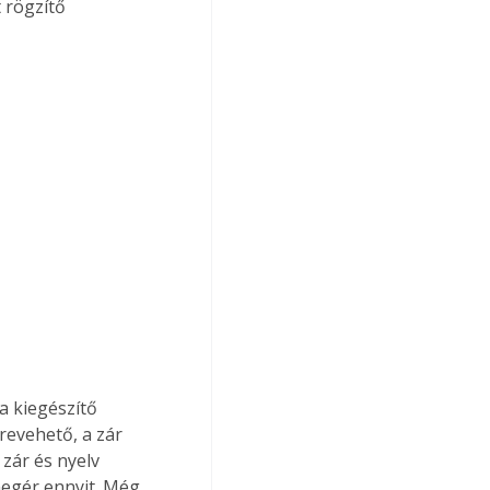
 rögzítő 
 kiegészítő 
revehető, a zár 
 zár és nyelv 
egér ennyit. Még 