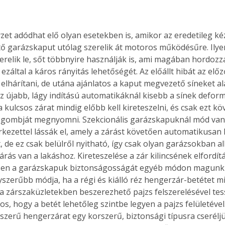
zet adódhat elő olyan esetekben is, amikor az eredetileg ké
Együtt jobban megéri!
 garázskaput utólag szerelik át motoros működésűre. Ilyen
erelik le, sőt többnyire használják is, ami magában hordozza
Bővebb információ itt!
k az
Együtt jobban megéri! A
ezáltal a káros rányitás lehetőségét. Az előállt hibát az előz
mester
könyvek tetszőleges
elhárítani, de utána ajánlatos a kaput megvezető síneket a
er Old
párosítással kedvezményes
 Az újabb, lágy indítású automatikáknál kisebb a sínek defor
áron, 0 Ft postaköltséggel
a kulcsos zárat mindig előbb kell kireteszelni, és csak ezt k
ptapir új,
megrendelhetők!
ó gombját megnyomni. Szekcionális garázskapuknál mód van 
és egyedi
kezettel lássák el, amely a zárást követően automatikusan ké
tt
, de ez csak belülről nyitható, így csak olyan garázsokban a
lvasására
árás van a lakáshoz. Kireteszelése a zár kilincsének elfordít
elefonon
en a garázskapuk biztonságosságát egyéb módon magunk i
nyelmesen
szerűbb módja, ha a régi és kiálló réz hengerzár-betétet m
ben vagy
t is
s a zárszaküzletekben beszerezhető pajzs felszerelésével tes
. Bárhol,
os, hogy a betét lehetőleg szintbe legyen a pajzs felületéve
ön élve
szerű hengerzárat egy korszerű, biztonsági típusra cseréljük
ashatók az