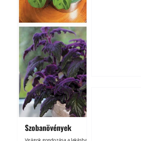
Szobanövények
Virágoskert: k
teraszon, laká
Virágok gondozása a lakásban,