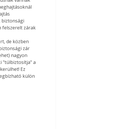
meghajtásoknál 
jtás 
 biztonsági 
 felszerelt zárak 
 
ort, de közben 
iztonsági zár 
lehet) nagyon 
"túlbiztosítja" a 
kerülhet! Ez 
egbízható külön 