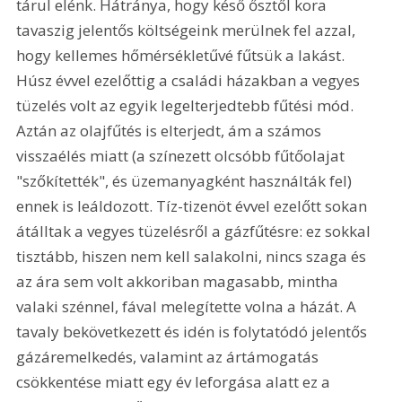
tárul elénk. Hátránya, hogy késő ősztől kora 
tavaszig jelentős költségeink merülnek fel azzal, 
hogy kellemes hőmérsékletűvé fűtsük a lakást. 
Húsz évvel ezelőttig a családi házakban a vegyes 
tüzelés volt az egyik legelterjedtebb fűtési mód. 
Aztán az olajfűtés is elterjedt, ám a számos 
visszaélés miatt (a színezett olcsóbb fűtőolajat 
"szőkítették", és üzemanyagként használták fel) 
ennek is leáldozott. Tíz-tizenöt évvel ezelőtt sokan 
átálltak a vegyes tüzelésről a gázfűtésre: ez sokkal 
tisztább, hiszen nem kell salakolni, nincs szaga és 
az ára sem volt akkoriban magasabb, mintha 
valaki szénnel, fával melegítette volna a házát. A 
tavaly bekövetkezett és idén is folytatódó jelentős 
gázáremelkedés, valamint az ártámogatás 
csökkentése miatt egy év leforgása alatt ez a 