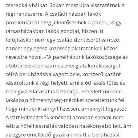
cserépkályháikat. Sokan most újra visszatérnek a 
régi rendszerre. A családi házban lakók 
problémáinál még jelentősebbek a panel-, vagy 
társasházakban lakók gondjai, hiszen itt 
felújításkor nem egy család döntéséről van szó, 
hanem egy egész közösség akaratát kell közös 
nevezőre hozni. -"A panelházunk lakóközössége az 
utóbbi években számos energiatakarékosságot 
célzó beruházásba vágott bele, korszerű kazánt 
vásároltunk a régi helyett, ami a 60 lakás fűtés és 
melegvíz ellátását is biztosítja. Emellett minden 
lakásban hőmennyiség-mérőket szereltettünk fel, 
hogy mindenki annyit fizessen, amennyit fogyaszt. 
A várt költségcsökkenésből azonban semmi nem 
lett: a hőfelhasználás valóban hatékonyabb lett, ám 
az egyre emelkedő gázárak miatt a beruházást 