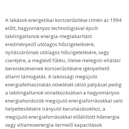
A lakások energetikai korszerűsítése címén az 1994 
előtt, hagyományos technológiával épült 
lakóingatlanok energia-megtakarítást 
eredményező utólagos hőszigetelésére, 
nyílászáróinak utólagos hőszigetelésére, vagy 
cseréjére, a meglévő fűtési, illetve melegvíz-ellátási 
berendezéseinek korszerűsítésére igényelhető 
állami támogatás. A lakossági megújuló 
energiafelhasználás növelését célzó pályázat pedig 
a lakóingatlanok vonatkozásában a hagyományos 
energiahordozók megújuló energiaforrásokkal való 
helyettesítésére irányuló beruházásokhoz, a 
megújuló energiaforrásokkal előállított hőenergia 
vagy villamosenergia-termelő kapacitások 