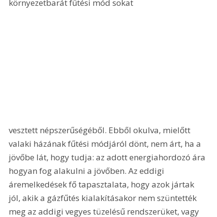
környezetbarát fűtési mód sokat 
vesztett népszerűségéből. Ebből okulva, mielőtt 
valaki házának fűtési módjáról dönt, nem árt, ha a 
jövőbe lát, hogy tudja: az adott energiahordozó ára 
hogyan fog alakulni a jövőben. Az eddigi 
áremelkedések fő tapasztalata, hogy azok jártak 
jól, akik a gázfűtés kialakításakor nem szüntették 
meg az addigi vegyes tüzelésű rendszerüket, vagy 