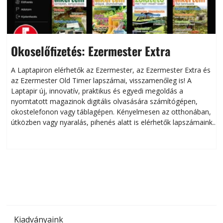
Okoselőfizetés: Ezermester Extra
A Laptapiron elérhetők az Ezermester, az Ezermester Extra és
az Ezermester Old Timer lapszámai, visszamenőleg is! A
Laptapir új, innovatív, praktikus és egyedi megoldás a
L
nyomtatott magazinok digitális olvasására számítógépen,
okostelefonon vagy táblagépen. Kényelmesen az otthonában,
útközben vagy nyaralás, pihenés alatt is elérhetők lapszámaink.
ú
Bárhol, bármikor, akár külföldön élve vagy dolgozva is
B
olvashatók az Ezermester lapszámai. A Laptapir kényelmes
megoldás, mert: – t
Kiadványaink