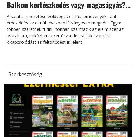
Balkon kertészkedés vagy magaságyás?
Helytakarékos kertészkedés
A saját termesztésű zöldségek és fűszernövények iránti
érdeklődés az elmúlt években látványosan megnőtt. Egyre
többen szeretnék tudni, honnan származik az élelmiszer az
l
asztalukra, miközben a kertészkedés sokak számára
kikapcsolódást és feltöltődést is jelent.
é
d
Szerkesztőségi