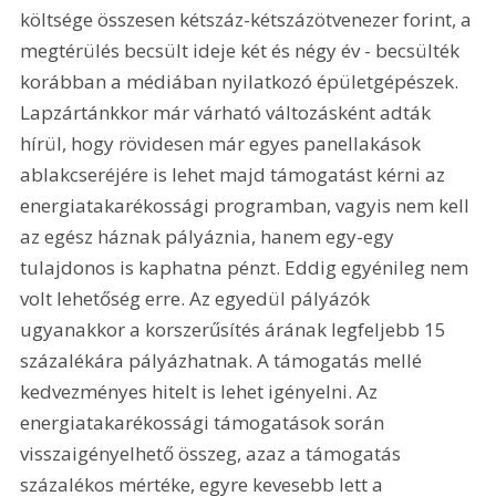
költsége összesen kétszáz-kétszázötvenezer forint, a 
megtérülés becsült ideje két és négy év - becsülték 
korábban a médiában nyilatkozó épületgépészek. 
Lapzártánkkor már várható változásként adták 
hírül, hogy rövidesen már egyes panellakások 
ablakcseréjére is lehet majd támogatást kérni az 
energiatakarékossági programban, vagyis nem kell 
az egész háznak pályáznia, hanem egy-egy 
tulajdonos is kaphatna pénzt. Eddig egyénileg nem 
volt lehetőség erre. Az egyedül pályázók 
ugyanakkor a korszerűsítés árának legfeljebb 15 
százalékára pályázhatnak. A támogatás mellé 
kedvezményes hitelt is lehet igényelni. Az 
energiatakarékossági támogatások során 
visszaigényelhető összeg, azaz a támogatás 
százalékos mértéke, egyre kevesebb lett a 