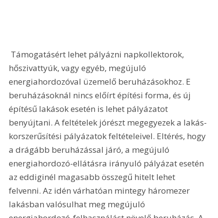
 Támogatásért lehet pályázni napkollektorok, 
hőszivattyúk, vagy egyéb, megújuló 
energiahordozóval üzemelő beruházásokhoz. E 
beruházásoknál nincs előírt építési forma, és új 
építésű lakások esetén is lehet pályázatot 
benyújtani. A feltételek jórészt megegyezek a lakás-
korszerűsítési pályázatok feltételeivel. Eltérés, hogy 
a drágább beruházással járó, a megújuló 
energiahordozó-ellátásra irányuló pályázat esetén 
az eddiginél magasabb összegű hitelt lehet 
felvenni. Az idén várhatóan mintegy háromezer 
lakásban valósulhat meg megújuló 
energiahordozó-felhasználást növelő beruházás. A 