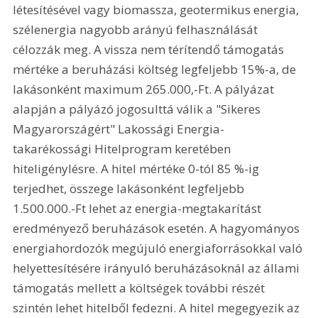
létesítésével vagy biomassza, geotermikus energia, 
szélenergia nagyobb arányú felhasználását 
célozzák meg. A vissza nem térítendő támogatás 
mértéke a beruházási költség legfeljebb 15%-a, de 
lakásonként maximum 265.000,-Ft. A pályázat 
alapján a pályázó jogosulttá válik a "Sikeres 
Magyarországért" Lakossági Energia-
takarékossági Hitelprogram keretében 
hiteligénylésre. A hitel mértéke 0-tól 85 %-ig 
terjedhet, összege lakásonként legfeljebb 
1.500.000.-Ft lehet az energia-megtakarítást 
eredményező beruházások esetén. A hagyományos 
energiahordozók megújuló energiaforrásokkal való 
helyettesítésére irányuló beruházásoknál az állami 
támogatás mellett a költségek további részét 
szintén lehet hitelből fedezni. A hitel megegyezik az 