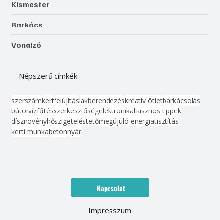
Kismester
Barkács
Vonalzó
Népszerű címkék
szerszám
kert
felújítás
lakberendezés
kreatív ötlet
barkácsolás
bútor
víz
fűtés
szerkesztőség
elektronika
hasznos tippek
dísznövény
hőszigetelés
tető
megújuló energia
tisztítás
kerti munka
beton
nyár
Kapcsolat
Impresszum