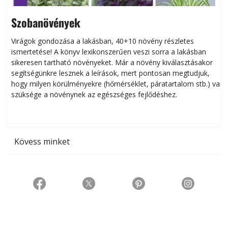
Szobanövények
Virágok gondozása a lakásban, 40+10 növény részletes
ismertetése! A könyv lexikonszerűen veszi sorra a lakásban
s
sikeresen tart­ha­tó növényeket. Már a növény kiválasztásakor
h
segítségünkre lesznek a leírások, mert pontosan megtudjuk,
k
hogy milyen körülményekre (hőmérséklet, páratartalom stb.) van
szüksége a növénynek az egészséges fejlődéshez.
t
Kövess minket