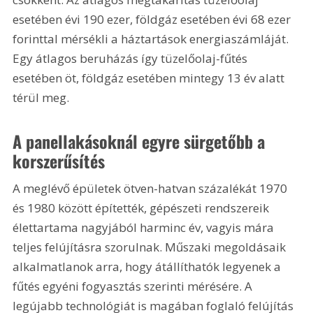
esetében évi 190 ezer, földgáz esetében évi 68 ezer 
forinttal mérsékli a háztartások energiaszámláját. 
Egy átlagos beruházás így tüzelőolaj-fűtés 
esetében öt, földgáz esetében mintegy 13 év alatt 
térül meg. 
A panellakásoknál egyre sürgetőbb a 
korszerűsítés
A meglévő épületek ötven-hatvan százalékát 1970 
és 1980 között építették, gépészeti rendszereik 
élettartama nagyjából harminc év, vagyis mára 
teljes felújításra szorulnak. Műszaki megoldásaik 
alkalmatlanok arra, hogy átállíthatók legyenek a 
fűtés egyéni fogyasztás szerinti mérésére. A 
legújabb technológiát is magában foglaló felújítás 