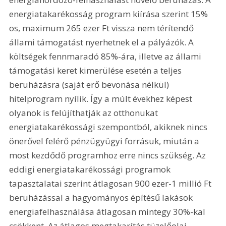
energiatakarékosság program kiírása szerint 15% 
os, maximum 265 ezer Ft vissza nem térítendő 
állami támogatást nyerhetnek el a pályázók. A 
költségek fennmaradó 85%-ára, illetve az állami 
támogatási keret kimerülése esetén a teljes 
beruházásra (saját erő bevonása nélkül) 
hitelprogram nyílik. Így a múlt évekhez képest 
olyanok is felújíthatják az otthonukat 
energiatakarékossági szempontból, akiknek nincs 
önerővel felérő pénzügyügyi forrásuk, miután a 
most kezdődő programhoz erre nincs szükség. Az 
eddigi energiatakarékossági programok 
tapasztalatai szerint átlagosan 900 ezer-1 millió Ft 
beruházással a hagyományos építésű lakások 
energiafelhasználása átlagosan mintegy 30%-kal 
csökkent. Az átlagos megtakarítás tüzelőolaj 