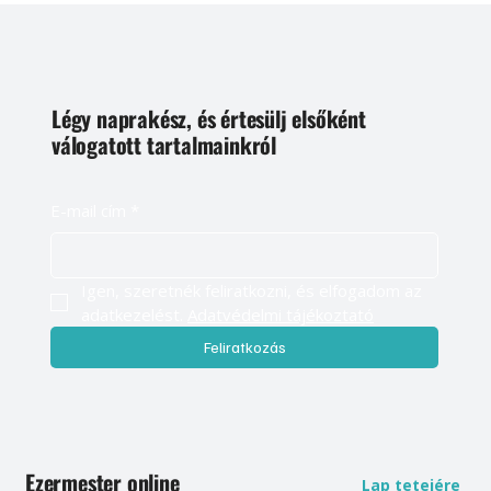
Légy naprakész, és értesülj elsőként
válogatott tartalmainkról
E-mail cím
*
Igen, szeretnék feliratkozni, és elfogadom az 
adatkezelést. 
Adatvédelmi tájékoztató
Feliratkozás
Ezermester online
Lap tetejére