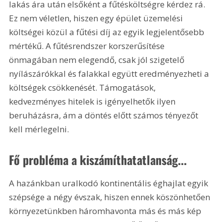
lakás ára után elsőként a fűtésköltségre kérdez rá. 
Ez nem véletlen, hiszen egy épület üzemelési 
költségei közül a fűtési díj az egyik legjelentősebb 
mértékű. A fűtésrendszer korszerűsítése 
önmagában nem elegendő, csak jól szigetelő 
nyílászárókkal és falakkal együtt eredményezheti a 
költségek csökkenését. Támogatások, 
kedvezményes hitelek is igényelhetők ilyen 
beruházásra, ám a döntés előtt számos tényezőt 
kell mérlegelni.
Fő probléma a kiszámíthatatlanság...
A hazánkban uralkodó kontinentális éghajlat egyik 
szépsége a négy évszak, hiszen ennek köszönhetően 
környezetünkben háromhavonta más és más kép 