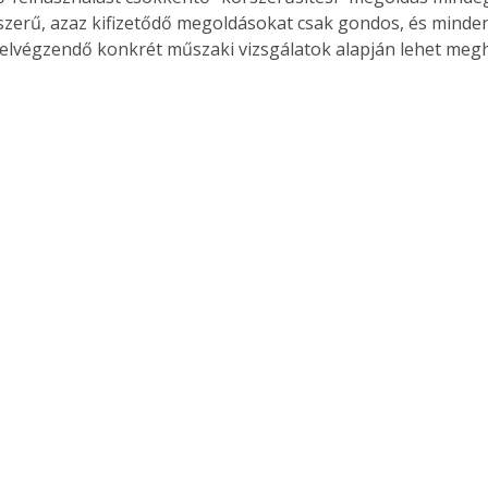
zszerű, azaz kifizetődő megoldásokat csak gondos, és minde
elvégzendő konkrét műszaki vizsgálatok alapján lehet megh