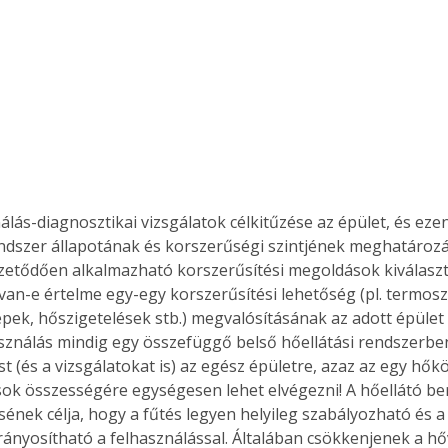
lás-diagnosztikai vizsgálatok célkitűzése az épület, és ezen
endszer állapotának és korszerűségi szintjének meghatározá
fizetődően alkalmazható korszerűsítési megoldások kiválaszt
 van-e értelme egy-egy korszerűsítési lehetőség (pl. termosz
epek, hőszigetelések stb.) megvalósításának az adott épület
sználás mindig egy összefüggő belső hőellátási rendszerben
st (és a vizsgálatokat is) az egész épületre, azaz az egy hő
sok összességére egységesen lehet elvégezni! A hőellátó b
sének célja, hogy a fűtés legyen helyileg szabályozható és a
arányosítható a felhasználással. Általában csökkenjenek a h