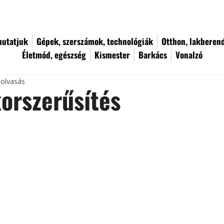
utatjuk
Gépek, szerszámok, technológiák
Otthon, lakberen
Életmód, egészség
Kismester
Barkács
Vonalzó
 olvasás
orszerűsítés