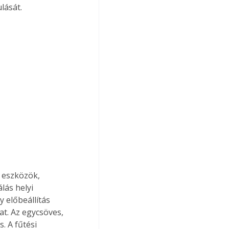
lását. 
 eszközök, 
ás helyi 
 előbeállítás 
at. Az egycsöves, 
. A fűtési 