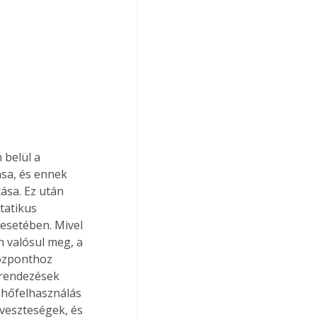
 belül a 
sa, és ennek 
ása. Ez után 
tatikus 
 esetében. Mivel 
 valósul meg, a 
központhoz 
erendezések 
 hőfelhasználás 
őveszteségek, és 