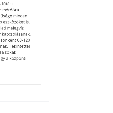
 fűtési 
íz mérőóra 
erűsége minden 
 eszközöket is, 
lati melegvíz 
r kapcsolásának, 
ásonként 80-120 
nak. Tekintettel 
ása sokak 
gy a központi 