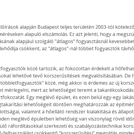
lőírások alapján Budapest teljes területén 2003-tól kötelezőv
éréseken alapuló elszámolás. Ez azt jelenti, hogy a megszün
ának alapjául szolgáló "átlagos" fogyasztásnál kevesebbe
ávhődíja csökkent, az "átlagos"-nál többet fogyasztók távhő
okat lehetővé tevő korszerűsítések megvalósításában. De 
a "többletfogyasztók" közé, még akkor is érdemes az új korsze
t mérlegelni, mert az lehetőséget teremt a takarékoskodásra
tfokozatát. Egy meglévő épület, és ezen belül egy-egy lakás
takarítási lehetőségeit döntően meghatározzák az építmé
ottságai, valamint a hőellátó rendszer kialakítása és állapot
en meglévő épületben lehetőség van viszonylag rövid időn
ülő ráfordításokkal szerkezeti és szabályozástechnikai kors
ő-felhasználást csökkentő "korszerűsítési" megoldás minde