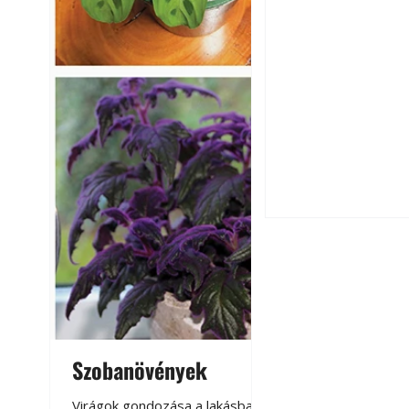
Falrepedés javítá
és mikor szükség
Szobanövények
Virágoskert: k
teraszon, laká
Virágok gondozása a lakásban,