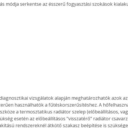
lás módja serkentse az ésszerű fogyasztási szokások kialaku
Együtt jobban megéri!
Bővebb információ itt!
k az
Együtt jobban megéri! A
mester
könyvek tetszőleges
er Old
párosítással kedvezményes
áron, 0 Ft postaköltséggel
ptapir új,
megrendelhetők!
és egyedi
tt
lvasására
elefonon
nyelmesen
 diagnosztikai vizsgálatok alapján meghatározhatók azok az
ben vagy
erűen használhatók a fűtéskorszerűsítéshez. A hőfelhasznál
t is
zköze a termosztatikus radiátor szelep (előbeállításos, vagy
. Bárhol,
zükség esetén az előbeállításos "visszatérő" radiátor csavarz
ön élve
lakítású rendszereknél átkötő szakasz beépítése is szükséges
ashatók az