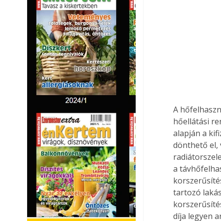
A hőfelhaszná
hőellátási r
alapján a ki
dönthető el,
radiátorszel
a távhőfelha
korszerűsíté
tartozó laká
korszerűsíté
díja legyen 