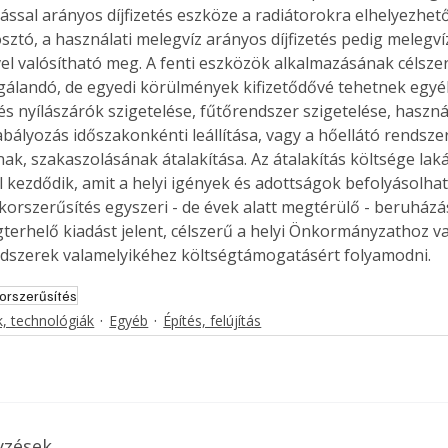
ással arányos díjfizetés eszköze a radiátorokra elhelyezhető
. A
ztó, a használati melegvíz arányos díjfizetés pedig melegv
megoldás,
vel valósítható meg. A fenti eszközök alkalmazásának célsz
gálandó, de egyedi körülmények kifizetődővé tehetnek egyéb
 és nyílászárók szigetelése, fűtőrendszer szigetelése, haszná
zabályozás időszakonkénti leállítása, vagy a hőellátó rendsze
k, szakaszolásának átalakítása. Az átalakítás költsége lak
l kezdődik, amit a helyi igények és adottságok befolyásolhat
 korszerűsítés egyszeri - de évek alatt megtérülő - beruház
erhelő kiadást jelent, célszerű a helyi Önkormányzathoz va
ndszerek valamelyikéhez költségtámogatásért folyamodni.
orszerűsítés
, technológiák
Egyéb
Építés, felújítás
yzések