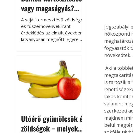
vagy magaságyás?
Helytakarékos
A saját termesztésű zöldségek
kertészkedés
és fűszernövények iránti
Jogszabályi e
érdeklődés az elmúlt években
hőközponti m
látványosan megnőtt. Egyre
meghatározás
többen szeretnék tudni, honnan
fogyasztók t
származik az élelmiszer az
növekedtek.
asztalukra, miközben a
kertészkedés sokak számára
 Aki a többletfogyasztók közé tartozik, az fokozottan érdekelt a hőfelhasználási 
kikapcsolódást és feltöltődést
megtakarítás
is jelent.
is tartozik 
lehetőségeke
lakás komfor
valamint meg
szerkezeti ad
Utóérő gyümölcsök és
majdnem mind
belül megtér
zöldségek – melyek
sokféle távh