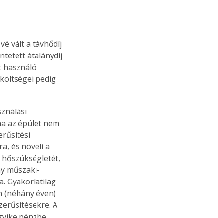
é vált a távhődíj 
tetett átalánydíj 
t használó 
költségei pedig 
ha az épület nem 
rűsítési 
, és növeli a 
 hőszükségletét, 
ny műszaki-
a. Gyakorlatilag 
 (néhány éven) 
zerűsítésekre. A 
gyike pénzbe 