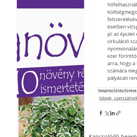
hőfelhasznál
Ezermester lapszámai. A
Ezermester lapszámai
költségmegos
Laptapir kényelmes megoldás,
Laptapir kényelmes 
felszerelésé
mert: – t
mert: – t
esetben vizs
pl. az épület
cirkuláció s
nyomvonalána
ezer forinttó
arra, hogy a
számára megt
pályázati re
felújítás
fűtés
fűtésk
Gépek, szerszámok
Kapcsolódó bejeg