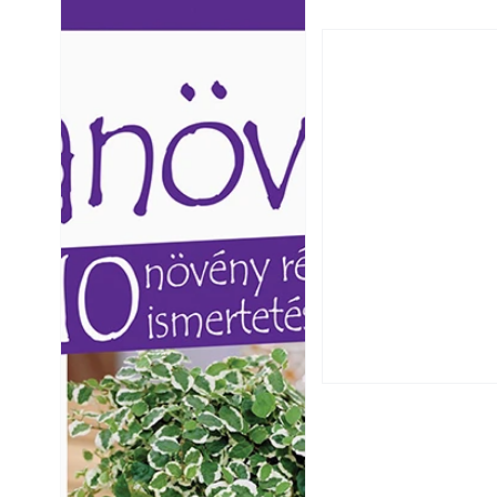
Ezermester lapszámai. A
Ezermester lapszámai
Laptapir kényelmes megoldás,
Laptapir kényelmes 
mert: – t
mert: – t
Csatornaszag a h
megoldások