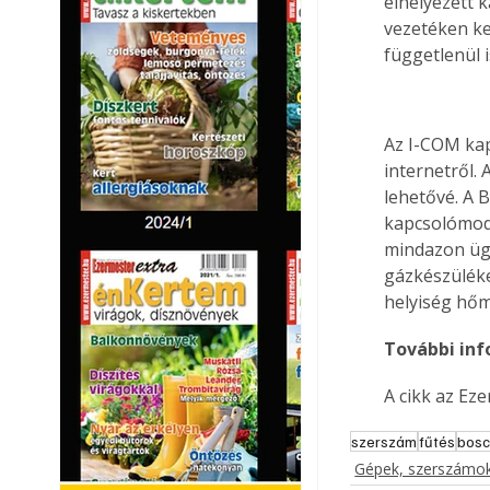
elhelyezett 
vezetéken ke
függetlenül 
Az I-COM kap
internetről. 
lehetővé. A 
kapcsolómodu
mindazon ügyf
gázkészüléke
helyiség hőm
További inf
A cikk az Ez
szerszám
fűtés
bosc
Gépek, szerszámok