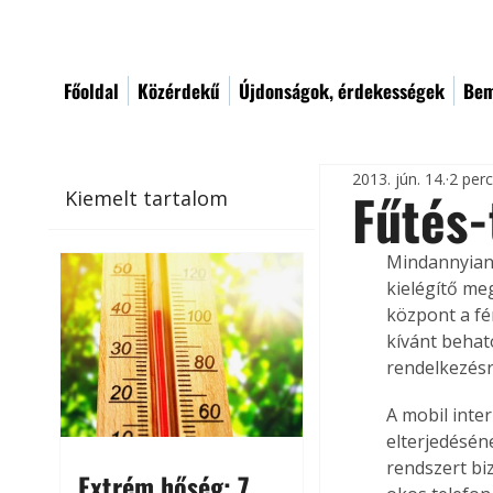
Főoldal
Közérdekű
Újdonságok, érdekességek
Bem
2013. jún. 14.
2 per
Fűtés-
Kiemelt tartalom
Mindannyian 
kielégítő me
központ a fé
kívánt behat
rendelkezésr
A mobil inter
elterjedésén
rendszert bi
Extrém hőség: 7