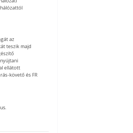
hálózati 
hálózattól 
agát az 
át teszik majd 
észítő 
nyújtani 
 ellátott 
rás-követő és FR 
us.