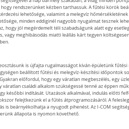
 segítségével a nap bármely szakában, a világ minden pontj
a, hogy rendszerünket kézben tarthassuk. A fűtési körök beál
rdezési lehetősége, valamint a melegvíz hőmérsékletének 
ehetősége, minden eddiginél nagyobb nyugalmat tesznek lehet
az, hogy jól megérdemelt téli szabadságunk alatt egy esetle
, vagy meghibásodás miatti leállás kárt tegyen költségesen 
ben. 
eosztásunk is újfajta rugalmasságot kíván épületünk fűtési 
gységen beállított fűtési és melegvíz-készítési időpontok s
Gyakran előfordul, hogy egy váratlan megbeszélés, egy üzle
y váratlan családi alkalom szükségessé tenné az éppen mű
vagy későbbi indítását. Utazások alkalmával, indulás előtti fel
okszor felejtkezünk el a fűtés átprogramozásáról. A felesle
ás is beárnyékolhatja a nyugodt pihenést. Az I-COM segítség
erünk állapota is nyomon követhető.