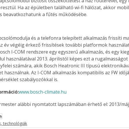
kapcsolómodul biztosít összeköttetést a ház routerével, egy 
resztül. Ha az épületben található wi-fi hálózat, akkor mobil
is beavatkozhatunk a fűtés működésébe. 
csolómodulja és a telefonra telepített alkalmazás frissíti m
Az év végéig érkező frissítések további platformok használat
Bosch I-COM rendszere egy egyszerű alkalmazás, és egy kieg
l használatával 2013. áprilistól képes ezt a rugalmasságot 
elei számára, akik Bosch Heatronic III típusú elektronikával
t használnak. Az I-COM alkalmazás kompatibilis az FW időjá
érséklet szabályozókkal is.
ormáció:
www.bosch-climate.hu
ermester alábbi nyomtatott lapszámában érhető el: 2013/máj
h
, technológiák