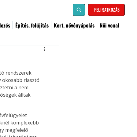
FELIRATKOZÁS
dezés
Építés, felújítás
Kert, növényápolás
Női vonal
tó rendszerek 
y okosabb riasztó 
eztetni a nem 
őségek álltak 
ávfelügyelet 
eknél komplexebb 
gy megfelelő 