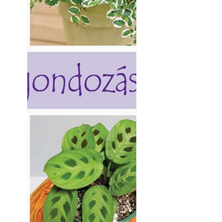
Kültéri hűtés: ho
a teraszt és a ker