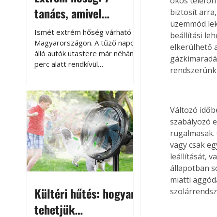
okos telefon
tanács, amivel
biztosít arr
üzemmód leké
megóvhatjuk
Ismét extrém hőség várható
beállítási l
autónkat a nyári
Magyarországon. A tűző napon
elkerülhető 
álló autók utastere már néhány
károktól
gázkimaradás
perc alatt rendkívül
rendszerünk
felmelegszik, és rövid időn belül
akár a 60-70 °C-ot is
megközelítheti. Ez nemcsak a
beszállást teszi kellemetlenné,
Változó időb
hanem az autó állapotára és a
szabályozó e
benne hagyott tárgyakra is
rugalmasak. 
káros hatással lehet. Néhány
vagy csak eg
egyszerű óvintézkedéssel
leállítását, 
azonban jelentősen
állapotban s
csökkenthetjük a hőség káros
miatti aggód
hatásait.
Kültéri hűtés: hogyan
szolárrendsz
tehetjük