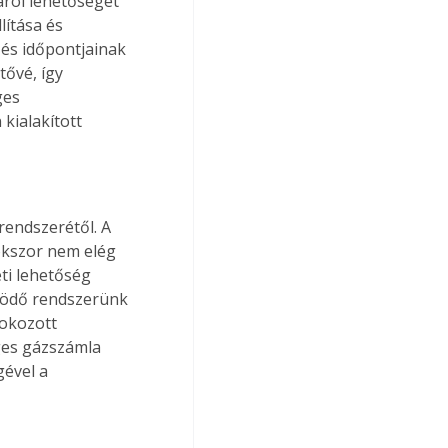
áról lehetőséget 
lítása és 
és időpontjainak 
ővé, így 
ges 
kialakított 
rendszerétől. A 
okszor nem elég 
ti lehetőség 
ködő rendszerünk 
fokozott 
ges gázszámla 
ével a 