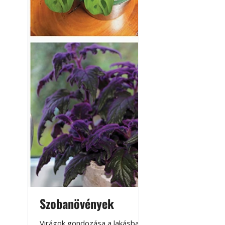
Szobanövények
Virágoskert: k
teraszon, laká
Virágok gondozása a lakásban,