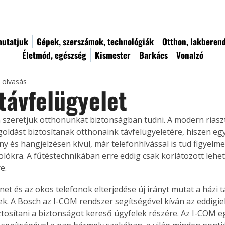
utatjuk
Gépek, szerszámok, technológiák
Otthon, lakberen
Életmód, egészség
Kismester
Barkács
Vonalzó
c olvasás
távfelügyelet
szeretjük otthonunkat biztonságban tudni. A modern riasz
goldást biztosítanak otthonaink távfelügyeletére, hiszen eg
ny és hangjelzésen kívül, már telefonhívással is tud figyelm
olókra. A fűtéstechnikában erre eddig csak korlátozott lehet
e. 
net és az okos telefonok elterjedése új irányt mutat a házi t
ek. A Bosch az I-COM rendszer segítségével kíván az eddigi
ztosítani a biztonságot kereső ügyfelek részére. Az I-COM e