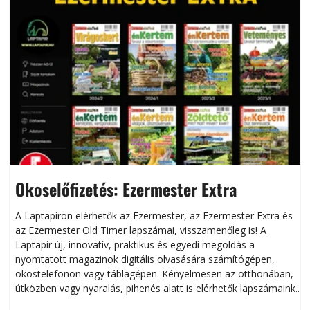
Okoselőfizetés: Ezermester Extra
A Laptapiron elérhetők az Ezermester, az Ezermester Extra és
az Ezermester Old Timer lapszámai, visszamenőleg is! A
Laptapir új, innovatív, praktikus és egyedi megoldás a
L
nyomtatott magazinok digitális olvasására számítógépen,
okostelefonon vagy táblagépen. Kényelmesen az otthonában,
útközben vagy nyaralás, pihenés alatt is elérhetők lapszámaink.
ú
Bárhol, bármikor, akár külföldön élve vagy dolgozva is
B