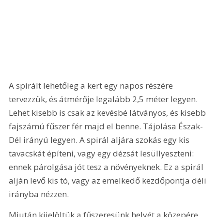
A spirált lehetőleg a kert egy napos részére 
tervezzük, és átmérője legalább 2,5 méter legyen. 
Lehet kisebb is csak az kevésbé látványos, és kisebb 
fajszámú fűszer fér majd el benne. Tájolása Észak-
Dél irányú legyen. A spirál aljára szokás egy kis 
tavacskát építeni, vagy egy dézsát lesüllyeszteni: 
ennek párolgása jót tesz a növényeknek. Ez a spirál 
alján levő kis tó, vagy az emelkedő kezdőpontja déli 
irányba nézzen.
Miután kijelöltük a fűszeresünk helyét a közepére 