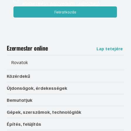
adatkezelést. 
Adatvédelmi tájékoztató
Feliratkozás
Ezermester online
Lap tetejére
Rovatok
Közérdekű
Újdonságok, érdekességek
Bemutatjuk
Gépek, szerszámok, technológiák
Építés, felújítás