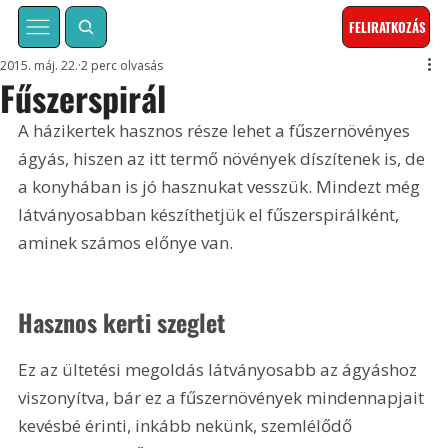
FELIRATKOZÁS
2015. máj. 22.
2 perc olvasás
Fűszerspirál
A házikertek hasznos része lehet a fűszernövényes 
ágyás, hiszen az itt termő növények díszítenek is, de 
a konyhában is jó hasznukat vesszük. Mindezt még 
látványosabban készíthetjük el fűszerspirálként, 
aminek számos előnye van.
Hasznos kerti szeglet
Ez az ültetési megoldás látványosabb az ágyáshoz 
viszonyítva, bár ez a fűszernövények mindennapjait 
kevésbé érinti, inkább nekünk, szemlélődő 