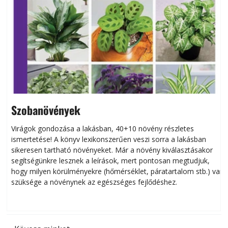
Szobanövények
Virágok gondozása a lakásban, 40+10 növény részletes
ismertetése! A könyv lexikonszerűen veszi sorra a lakásban
s
sikeresen tart­ha­tó növényeket. Már a növény kiválasztásakor
h
segítségünkre lesznek a leírások, mert pontosan megtudjuk,
k
hogy milyen körülményekre (hőmérséklet, páratartalom stb.) van
szüksége a növénynek az egészséges fejlődéshez.
t