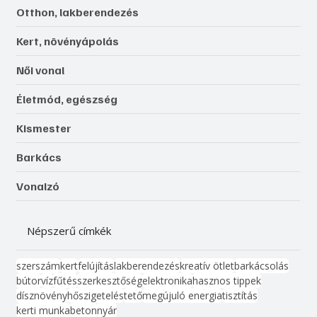
Otthon, lakberendezés
Kert, növényápolás
Női vonal
Életmód, egészség
Kismester
Barkács
Vonalzó
Népszerű címkék
szerszám
kert
felújítás
lakberendezés
kreatív ötlet
barkácsolás
bútor
víz
fűtés
szerkesztőség
elektronika
hasznos tippek
dísznövény
hőszigetelés
tető
megújuló energia
tisztítás
kerti munka
beton
nyár