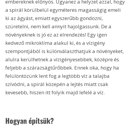
embereknek előnyös. Ugyanez a helyzet azzal, hogy 
a spirál körülbelül egyméteres magasságig emeli 
ki az ágyást, emiatt egyszerűbb gondozni, 
szüretelni, nem kell annyit hajolgassunk. De a 
növényeknek is jó ez az elrendezés! Egy igen 
kedvező mikroklíma alakul ki, és a vízigény 
szempontjából is különválaszthatjuk a növényeket, 
alulra kerülhetnek a vízigényesebbek, középre és 
feljebb a szárazságtűrőbbek. Ennek oka, hogy ha 
felülöntözünk lent fog a legtöbb víz a talajba 
szívódni, a spirál közepén a lejtés miatt csak 
kevesebb, hiszen itt folyik majd lefelé a víz.
Hogyan építsük?