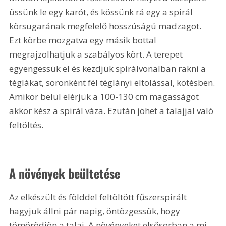
üssünk le egy karót, és kössünk rá egy a spirál 
körsugarának megfelelő hosszúságú madzagot. 
Ezt körbe mozgatva egy másik bottal 
megrajzolhatjuk a szabályos kört. A terepet 
egyengessük el és kezdjük spirálvonalban rakni a 
téglákat, soronként fél téglányi eltolással, kötésben. 
Amikor belül elérjük a 100-130 cm magasságot 
akkor kész a spirál váza. Ezután jöhet a talajjal való 
feltöltés.
A növények beültetése
Az elkészült és földdel feltöltött fűszerspirált 
hagyjuk állni pár napig, öntözgessük, hogy 
tömörödjön a talaj. A növényeket elsősorban a mi 