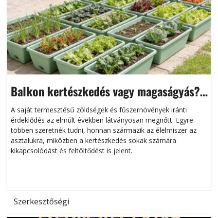
Balkon kertészkedés vagy magaságyás?
Helytakarékos kertészkedés
A saját termesztésű zöldségek és fűszernövények iránti
érdeklődés az elmúlt években látványosan megnőtt. Egyre
többen szeretnék tudni, honnan származik az élelmiszer az
l
asztalukra, miközben a kertészkedés sokak számára
kikapcsolódást és feltöltődést is jelent.
é
d
Szerkesztőségi