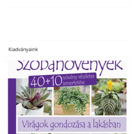
olvashatók az Ezermester lapszámai. A Laptapir kényelmes
megoldás, mert: – t
Kiadványaink