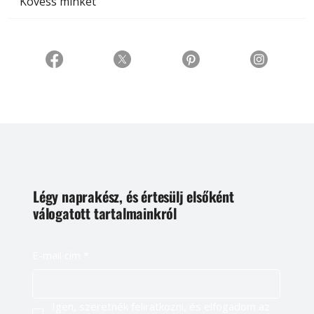
Kövess minket
Légy naprakész, és értesülj elsőként
válogatott tartalmainkról
E-mail cím
*
Igen, szeretnék feliratkozni, és elfogadom az 