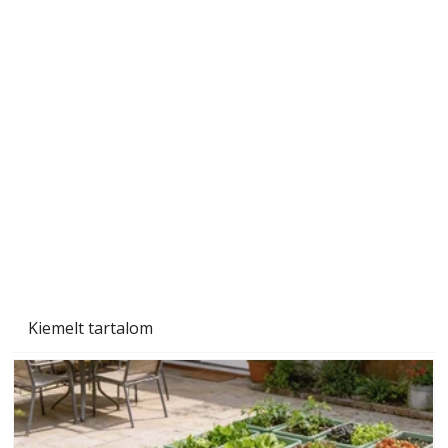
Szárazság a kertben – az aszály hatása a
növényekre és a védekezés lehetőségei
Kiemelt tartalom