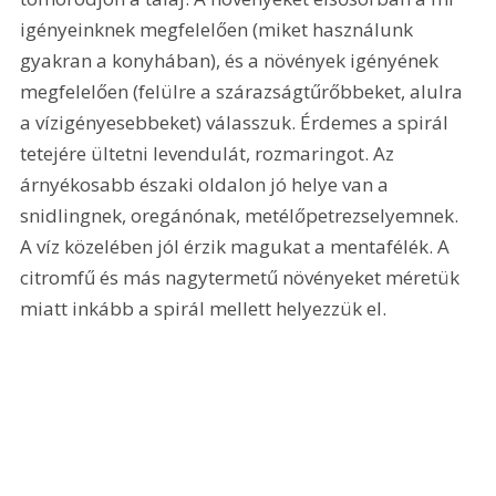
igényeinknek megfelelően (miket használunk 
gyakran a konyhában), és a növények igényének 
megfelelően (felülre a szárazságtűrőbbeket, alulra 
a vízigényesebbeket) válasszuk. Érdemes a spirál 
tetejére ültetni levendulát, rozmaringot. Az 
árnyékosabb északi oldalon jó helye van a 
snidlingnek, oregánónak, metélőpetrezselyemnek. 
A víz közelében jól érzik magukat a mentafélék. A 
citromfű és más nagytermetű növényeket méretük 
miatt inkább a spirál mellett helyezzük el.