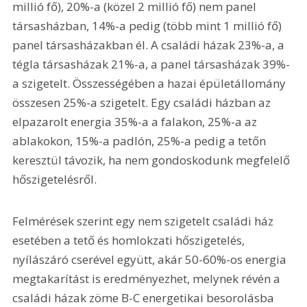
millió fő), 20%-a (közel 2 millió fő) nem panel 
társasházban, 14%-a pedig (több mint 1 millió fő) 
panel társasházakban él. A családi házak 23%-a, a 
tégla társasházak 21%-a, a panel társasházak 39%-
a szigetelt. Összességében a hazai épületállomány 
összesen 25%-a szigetelt. Egy családi házban az 
elpazarolt energia 35%-a a falakon, 25%-a az 
ablakokon, 15%-a padlón, 25%-a pedig a tetőn 
keresztül távozik, ha nem gondoskodunk megfelelő 
hőszigetelésről.
Felmérések szerint egy nem szigetelt családi ház 
esetében a tető és homlokzati hőszigetelés, 
nyílászáró cserével együtt, akár 50-60%-os energia 
megtakarítást is eredményezhet, melynek révén a 
családi házak zöme B-C energetikai besorolásba 