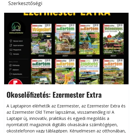
Szerkesztőségi
Okoselőfizetés: Ezermester Extra
A Laptapiron elérhetők az Ezermester, az Ezermester Extra és
az Ezermester Old Timer lapszámai, visszamenőleg is! A
Laptapir új, innovatív, praktikus és egyedi megoldás a
L
nyomtatott magazinok digitális olvasására számítógépen,
okostelefonon vagy táblagépen. Kényelmesen az otthonában,