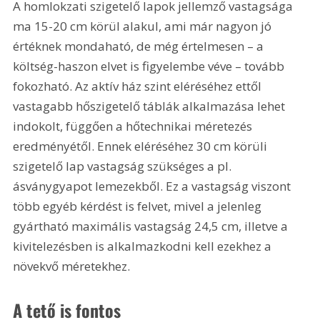
A homlokzati szigetelő lapok jellemző vastagsága 
ma 15-20 cm körül alakul, ami már nagyon jó 
értéknek mondaható, de még értelmesen – a 
költség-haszon elvet is figyelembe véve – tovább 
fokozható. Az aktív ház szint eléréséhez ettől 
vastagabb hőszigetelő táblák alkalmazása lehet 
indokolt, függően a hőtechnikai méretezés 
eredményétől. Ennek eléréséhez 30 cm körüli 
szigetelő lap vastagság szükséges a pl. 
ásványgyapot lemezekből. Ez a vastagság viszont 
több egyéb kérdést is felvet, mivel a jelenleg 
gyártható maximális vastagság 24,5 cm, illetve a 
kivitelezésben is alkalmazkodni kell ezekhez a 
növekvő méretekhez.
A tető is fontos