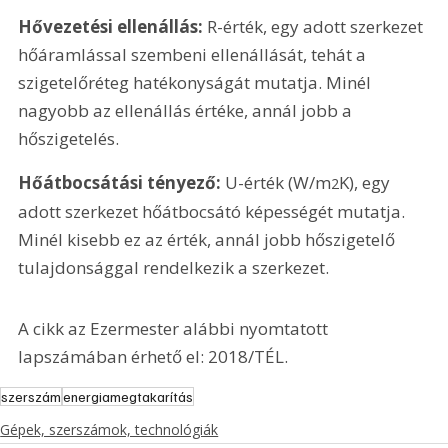
Hővezetési ellenállás:
 R-érték, egy adott szerkezet 
hőáramlással szembeni ellenállását, tehát a 
szigetelőréteg hatékonyságát mutatja. Minél 
nagyobb az ellenállás értéke, annál jobb a 
hőszigetelés.
Hőátbocsátási tényező:
 U-érték (W/m
K), egy 
2
adott szerkezet hőátbocsátó képességét mutatja. 
Minél kisebb ez az érték, annál jobb hőszigetelő 
tulajdonsággal rendelkezik a szerkezet.
A cikk az Ezermester alábbi nyomtatott 
lapszámában érhető el: 2018/TÉL.
szerszám
energiamegtakarítás
Gépek, szerszámok, technológiák