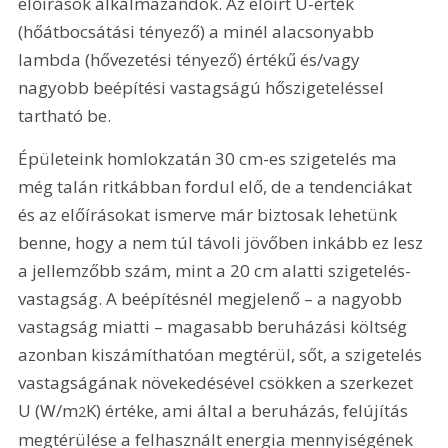
előírások alkalmazandók. Az előírt U-érték 
(hőátbocsátási tényező) a minél alacsonyabb 
lambda (hővezetési tényező) értékű és/vagy 
nagyobb beépítési vastagságú hőszigeteléssel 
tartható be.
Épületeink homlokzatán 30 cm-es szigetelés ma 
még talán ritkábban fordul elő, de a tendenciákat 
és az előírásokat ismerve már biztosak lehetünk 
benne, hogy a nem túl távoli jövőben inkább ez lesz 
a jellemzőbb szám, mint a 20 cm alatti szigetelés-
vastagság. A beépítésnél megjelenő – a nagyobb 
vastagság miatti – magasabb beruházási költség 
azonban kiszámíthatóan megtérül, sőt, a szigetelés 
vastagságának növekedésével csökken a szerkezet 
U (W/m
K) értéke, ami által a beruházás, felújítás 
2
megtérülése a felhasznált energia mennyiségének 