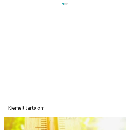
A varrógép és a varrás
Kiemelt tartalom