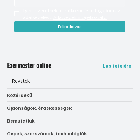
Igen, szeretnék feliratkozni, és elfogadom az 
adatkezelést. 
Adatvédelmi tájékoztató
Feliratkozás
Ezermester online
Lap tetejére
Rovatok
Közérdekű
Újdonságok, érdekességek
Bemutatjuk
Gépek, szerszámok, technológiák