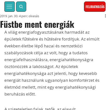
FELIRATKOZÁS
2019. jan. 30.
4 perc olvasás
Füstbe ment energiák
A világ energiafogyasztásának harmadát az 
épületek fűtésére és hűtésére fordítjuk. Az elmúlt 
években életbe lépő hazai és nemzetközi 
szabályozások célja az volt, hogy a tudatos 
energiafelhasználásra, energiahatékonyságra 
ösztönözzék a lakósságot. Az épületek 
energiahatékonysága azt jelenti, hogy kevesebb 
energiát használunk ugyanolyan komfortérzet és 
életmód mellett, mint egy energiahatékonysági 
beruházás előtt.
A szigeteletlen falak, tetők, az elavult 