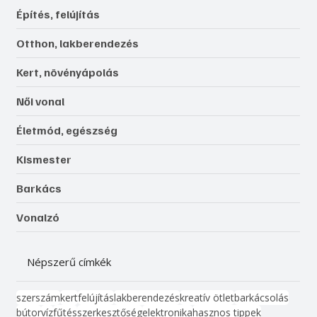
Építés, felújítás
Otthon, lakberendezés
Kert, növényápolás
Női vonal
Életmód, egészség
Kismester
Barkács
Vonalzó
Népszerű címkék
szerszám
kert
felújítás
lakberendezés
kreatív ötlet
barkácsolás
bútor
víz
fűtés
szerkesztőség
elektronika
hasznos tippek