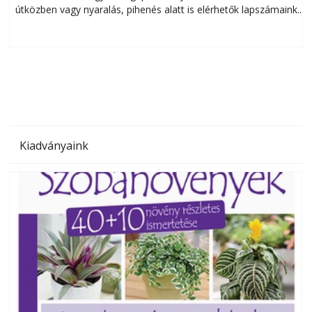
útközben vagy nyaralás, pihenés alatt is elérhetők lapszámaink.
ú
Bárhol, bármikor, akár külföldön élve vagy dolgozva is
B
olvashatók az Ezermester lapszámai. A Laptapir kényelmes
megoldás, mert: – t
Kiadványaink