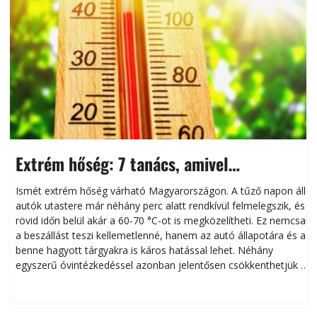
Extrém hőség: 7 tanács, amivel
megóvhatjuk autónkat a nyári károktól
Ismét extrém hőség várható Magyarországon. A tűző napon álló
autók utastere már néhány perc alatt rendkívül felmelegszik, és
rövid időn belül akár a 60-70 °C-ot is megközelítheti. Ez nemcsak
n
a beszállást teszi kellemetlenné, hanem az autó állapotára és a
benne hagyott tárgyakra is káros hatással lehet. Néhány
egyszerű óvintézkedéssel azonban jelentősen csökkenthetjük a
hőség káros hatásait.
l