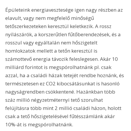
Épületeink energiavesztesége igen nagy részben az 
elavult, vagy nem megfelelő minőségű 
tetőszerkezeteken keresztül keletkezik. A rossz 
nyílászárók, a korszerűtlen fűtőberendezések, és a 
rosszul vagy egyáltalán nem hőszigetelt 
homlokzatok mellett a tetőn keresztül is 
számottevő energia távozik feleslegesen. Akár 10 
milliárd forintot is megspórolhatnánk pl. csak 
azzal, ha a családi házak tetejét rendbe hoznánk, és 
természetesen ez CO2 kibocsátásunkat is hasonló 
nagyságrendben csökkentené. Hazánkban több 
száz millió négyzetméternyi tető szorulhat 
felújításra több mint 2 millió családi házon, holott 
csak a tető hőszigetelésével fűtésszámlánk akár 
10%-át is megspórolhatnánk.