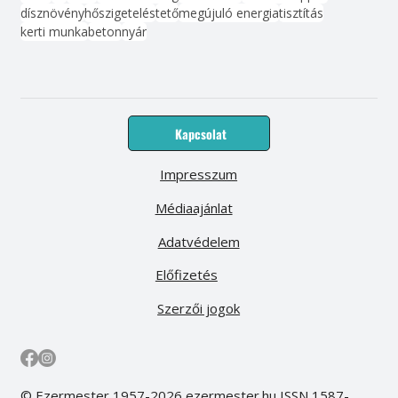
dísznövény
hőszigetelés
tető
megújuló energia
tisztítás
kerti munka
beton
nyár
Kapcsolat
Impresszum
Médiaajánlat
Adatvédelem
Előfizetés
Szerzői jogok
© Ezermester 1957-2026 ezermester.hu ISSN 1587-