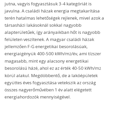
jutna, vagyis fogyasztásuk 3-4 kategóriát is 
javulna. A családi házak energia megtakarítása 
terén hatalmas lehetőségek rejlenek, mivel azok a 
társasházi lakásoknál sokkal nagyobb 
alapterületűek, így arányaikban hőt is nagyobb 
felületen veszítenek. A magyar családi házak 
jellemzően F-G energetikai besorolásúak, 
energiaigényük 400-500 kWh/m
/év, ami tízszer 
2
magasabb, mint egy alacsony energetikai 
besorolású házé, ahol ez az érték 40-50 kWh/m
2
körül alakul. Megdöbbentő, de a lakóépületek 
együttes éves fogyasztása vetekszik az ország 
összes nagyerőművében 1 év alatt elégetett 
energiahordozók mennyiségével.