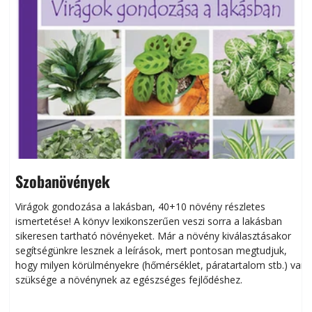
Szobanövények
Virágok gondozása a lakásban, 40+10 növény részletes
ismertetése! A könyv lexikonszerűen veszi sorra a lakásban
s
sikeresen tart­ha­tó növényeket. Már a növény kiválasztásakor
h
segítségünkre lesznek a leírások, mert pontosan megtudjuk,
k
hogy milyen körülményekre (hőmérséklet, páratartalom stb.) van
szüksége a növénynek az egészséges fejlődéshez.
t