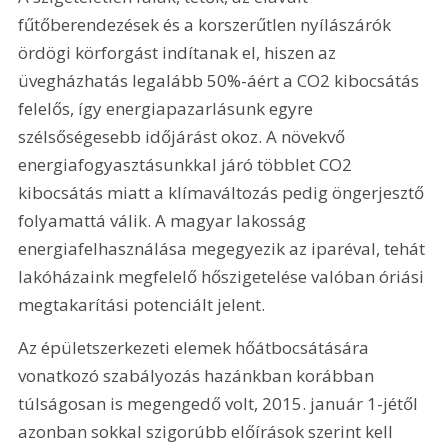
fűtőberendezések és a korszerűtlen nyílászárók 
ördögi körforgást indítanak el, hiszen az 
üvegházhatás legalább 50%-áért a CO2 kibocsátás 
felelős, így energiapazarlásunk egyre 
szélsőségesebb időjárást okoz. A növekvő 
energiafogyasztásunkkal járó többlet CO2 
kibocsátás miatt a klímaváltozás pedig öngerjesztő 
folyamattá válik. A magyar lakosság 
energiafelhasználása megegyezik az iparéval, tehát 
lakóházaink megfelelő hőszigetelése valóban óriási 
megtakarítási potenciált jelent.
Az épületszerkezeti elemek hőátbocsátására 
vonatkozó szabályozás hazánkban korábban 
túlságosan is megengedő volt, 2015. január 1-jétől 
azonban sokkal szigorúbb előírások szerint kell 