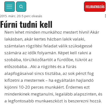
FELIRATKOZÁS
2015. márc. 20.
5 perc olvasás
Fúrni tudni kell
Nem lehet minden munkához mestert hívni! Akár 
lakásban, akár kertes házban lakik valaki, 
számtalan rögzítési feladat válik szükségessé 
számára az idők folyamán. Képet kell rakni a 
szobába, törülközőtartót a fürdőbe, tükröt az 
előszobába…Aki a rögzítés és a fúrás 
alapfogásaival sincs tisztába, az sok pénzt fog 
kifizetni a mesternek – ha egyáltalán hajlandó 
kijönni 10-20 perces munkáért. Érdemes ezt 
mindenkinek megtanulni, legalább alapszinten, és 
a legfontosabb munkaeszközt is beszerezni hozzá.