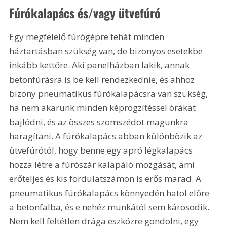
Fúrókalapács és/vagy ütvefúró
Egy megfelelő fúrógépre tehát minden 
háztartásban szükség van, de bizonyos esetekbe 
inkább kettőre. Aki panelházban lakik, annak 
betonfúrásra is be kell rendezkednie, és ahhoz 
bizony pneumatikus fúrókalapácsra van szükség, 
ha nem akarunk minden képrögzítéssel órákat 
bajlódni, és az összes szomszédot magunkra 
haragítani. A fúrókalapács abban különbözik az 
ütvefúrótól, hogy benne egy apró légkalapács 
hozza létre a fúrószár kalapáló mozgását, ami 
erőteljes és kis fordulatszámon is erős marad. A 
pneumatikus fúrókalapács könnyedén hatol előre 
a betonfalba, és e nehéz munkától sem károsodik. 
Nem kell feltétlen drága eszközre gondolni, egy 