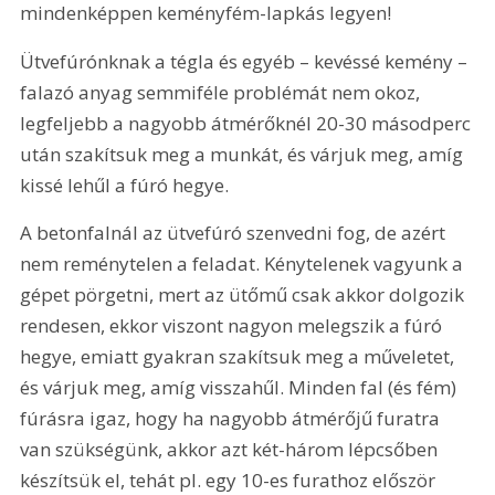
mindenképpen keményfém-lapkás legyen!
Ütvefúrónknak a tégla és egyéb – kevéssé kemény – 
falazó anyag semmiféle problémát nem okoz, 
legfeljebb a nagyobb átmérőknél 20-30 másodperc 
után szakítsuk meg a munkát, és várjuk meg, amíg 
kissé lehűl a fúró hegye.
A betonfalnál az ütvefúró szenvedni fog, de azért 
nem reménytelen a feladat. Kénytelenek vagyunk a 
gépet pörgetni, mert az ütőmű csak akkor dolgozik 
rendesen, ekkor viszont nagyon melegszik a fúró 
hegye, emiatt gyakran szakítsuk meg a műveletet, 
és várjuk meg, amíg visszahűl. Minden fal (és fém) 
fúrásra igaz, hogy ha nagyobb átmérőjű furatra 
van szükségünk, akkor azt két-három lépcsőben 
készítsük el, tehát pl. egy 10-es furathoz először 