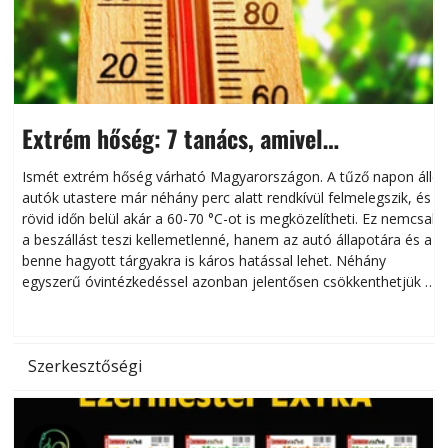
Extrém hőség: 7 tanács, amivel
megóvhatjuk autónkat a nyári károktól
Ismét extrém hőség várható Magyarországon. A tűző napon álló
autók utastere már néhány perc alatt rendkívül felmelegszik, és
rövid időn belül akár a 60-70 °C-ot is megközelítheti. Ez nemcsak
n
a beszállást teszi kellemetlenné, hanem az autó állapotára és a
benne hagyott tárgyakra is káros hatással lehet. Néhány
egyszerű óvintézkedéssel azonban jelentősen csökkenthetjük a
hőség káros hatásait.
l
Szerkesztőségi