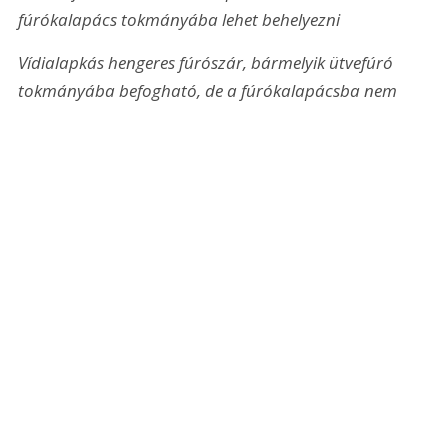
fúrókalapács tokmányába lehet behelyezni
Vídialapkás hengeres fúrószár, bármelyik ütvefúró 
tokmányába befogható, de a fúrókalapácsba nem