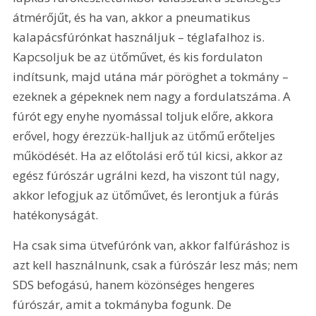
átmérőjűt, és ha van, akkor a pneumatikus 
kalapácsfúrónkat használjuk – téglafalhoz is. 
Kapcsoljuk be az ütőművet, és kis fordulaton 
indítsunk, majd utána már pöröghet a tokmány – 
ezeknek a gépeknek nem nagy a fordulatszáma. A 
fúrót egy enyhe nyomással toljuk előre, akkora 
erővel, hogy érezzük-halljuk az ütőmű erőteljes 
működését. Ha az előtolási erő túl kicsi, akkor az 
egész fúrószár ugrálni kezd, ha viszont túl nagy, 
akkor lefogjuk az ütőművet, és lerontjuk a fúrás 
hatékonyságát.
Ha csak sima ütvefúrónk van, akkor falfúráshoz is 
azt kell használnunk, csak a fúrószár lesz más; nem 
SDS befogású, hanem közönséges hengeres 
fúrószár, amit a tokmányba fogunk. De 