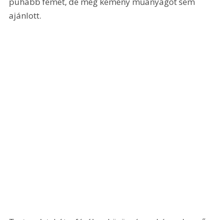
puhább fémet, de még kemény műanyagot sem 
ajánlott.