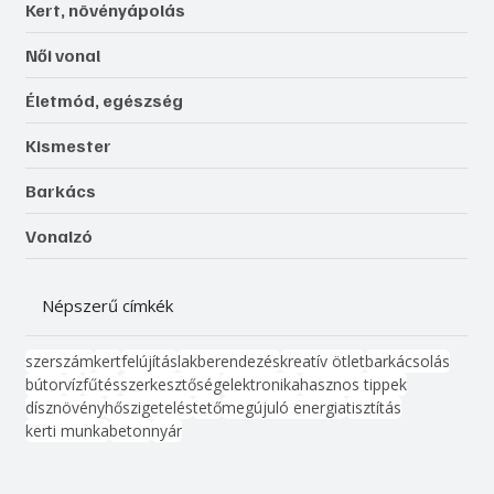
Kert, növényápolás
Női vonal
Életmód, egészség
Kismester
Barkács
Vonalzó
Népszerű címkék
szerszám
kert
felújítás
lakberendezés
kreatív ötlet
barkácsolás
bútor
víz
fűtés
szerkesztőség
elektronika
hasznos tippek
dísznövény
hőszigetelés
tető
megújuló energia
tisztítás
kerti munka
beton
nyár