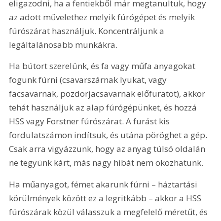
eligazodni, ha a fentiekből már megtanultuk, hogy 
az adott művelethez melyik fúrógépet és melyik 
fúrószárat használjuk. Koncentráljunk a 
legáltalánosabb munkákra.
Ha bútort szerelünk, és fa vagy műfa anyagokat 
fogunk fúrni (csavarszárnak lyukat, vagy 
facsavarnak, pozdorjacsavarnak előfuratot), akkor 
tehát használjuk az alap fúrógépünket, és hozzá 
HSS vagy Forstner fúrószárat. A furást kis 
fordulatszámon indítsuk, és utána pöröghet a gép. 
Csak arra vigyázzunk, hogy az anyag túlsó oldalán 
ne tegyünk kárt, más nagy hibát nem okozhatunk.
Ha műanyagot, fémet akarunk fúrni – háztartási 
körülmények között ez a legritkább – akkor a HSS 
fúrószárak közül válasszuk a megfelelő méretűt, és 