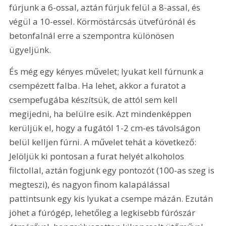
fúrjunk a 6-ossal, aztán fúrjuk felül a 8-assal, és 
végül a 10-essel. Körmöstárcsás ütvefúrónál és 
betonfalnál erre a szempontra különösen 
ügyeljünk.
És még egy kényes művelet; lyukat kell fúrnunk a 
csempézett falba. Ha lehet, akkor a furatot a 
csempefugába készítsük, de attól sem kell 
megijedni, ha belülre esik. Azt mindenképpen 
kerüljük el, hogy a fugától 1-2 cm-es távolságon 
belül kelljen fúrni. A művelet tehát a következő: 
Jelöljük ki pontosan a furat helyét alkoholos 
filctollal, aztán fogjunk egy pontozót (100-as szeg is 
megteszi), és nagyon finom kalapálással 
pattintsunk egy kis lyukat a csempe mázán. Ezután 
jöhet a fúrógép, lehetőleg a legkisebb fúrószár 