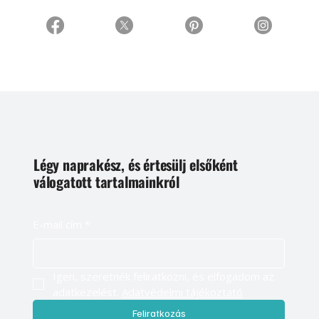
Légy naprakész, és értesülj elsőként
válogatott tartalmainkról
E-mail cím
*
Igen, szeretnék feliratkozni, és elfogadom az 
adatkezelést. 
Adatvédelmi tájékoztató
Feliratkozás