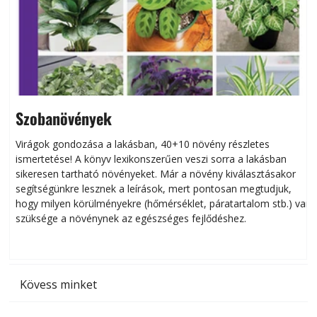
Szobanövények
Virágok gondozása a lakásban, 40+10 növény részletes
ismertetése! A könyv lexikonszerűen veszi sorra a lakásban
s
sikeresen tart­ha­tó növényeket. Már a növény kiválasztásakor
h
segítségünkre lesznek a leírások, mert pontosan megtudjuk,
k
hogy milyen körülményekre (hőmérséklet, páratartalom stb.) van
szüksége a növénynek az egészséges fejlődéshez.
t
Kövess minket