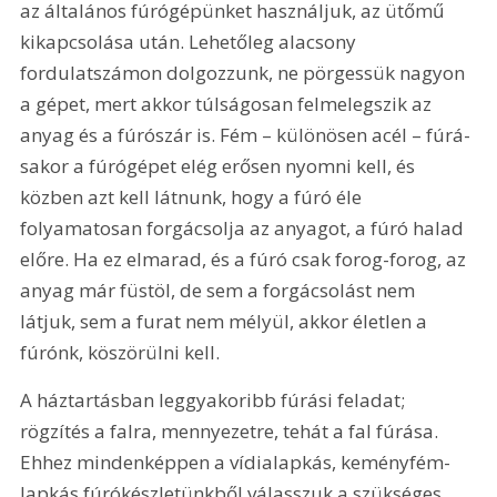
az általános fúrógépünket használjuk, az ütőmű 
kikapcsolása után. Lehetőleg alacsony 
fordulatszámon dolgozzunk, ne pörgessük nagyon 
a gépet, mert akkor túlságosan felmelegszik az 
anyag és a fúrószár is. Fém – különösen acél – fúrá­
sakor a fúrógépet elég erősen nyomni kell, és 
közben azt kell látnunk, hogy a fúró éle 
folyamatosan forgácsolja az anyagot, a fúró halad 
előre. Ha ez elmarad, és a fúró csak forog-forog, az 
anyag már füstöl, de sem a forgácsolást nem 
látjuk, sem a furat nem mélyül, akkor életlen a 
fúrónk, köszörülni kell.
A háztartásban leggyakoribb fúrási feladat; 
rögzítés a falra, mennyezetre, tehát a fal fúrása. 
Ehhez mindenképpen a vídialapkás, keményfém-
lapkás fúró­készletünkből válasszuk a szükséges 