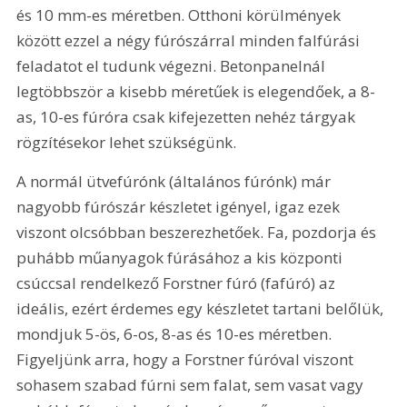
és 10 mm-es méretben. Otthoni körülmények 
között ezzel a négy fúrószárral minden falfúrási 
feladatot el tudunk végezni. Betonpanelnál 
legtöbbször a kisebb méretűek is elegendőek, a 8-
as, 10-es fúróra csak kifejezetten nehéz tárgyak 
rögzítésekor lehet szükségünk.
A normál ütvefúrónk (általános fúrónk) már 
nagyobb fúrószár készletet igényel, igaz ezek 
viszont olcsóbban beszerezhetőek. Fa, pozdorja és 
puhább műanyagok fúrásához a kis központi 
csúccsal rendelkező Forstner fúró (fafúró) az 
ideális, ezért érdemes egy készletet tartani belőlük, 
mondjuk 5-ös, 6-os, 8-as és 10-es méretben. 
Figyeljünk arra, hogy a Forstner fúróval viszont 
sohasem szabad fúrni sem falat, sem vasat vagy 