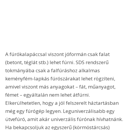
A fúrókalapáccsal viszont jóformán csak falat 
(betont, téglát stb.) lehet fúrni. SDS rendszerű 
tokmányába csak a falfúráshoz alkalmas 
keményfém-lapkás fúrószárakat lehet rögzíteni, 
amivel viszont más anyagokat – fát, műanyagot, 
fémet – egyáltalán nem lehet átfúrni. 
Elkerülhetetlen, hogy a jól felszerelt háztartásban 
még egy fúrógép legyen. Leguniverzálisabb egy 
ütvefúró, amit akár univerzális fúrónak hívhatnánk. 
Ha bekapcsoljuk az egyszerű (körmöstárcsás) 