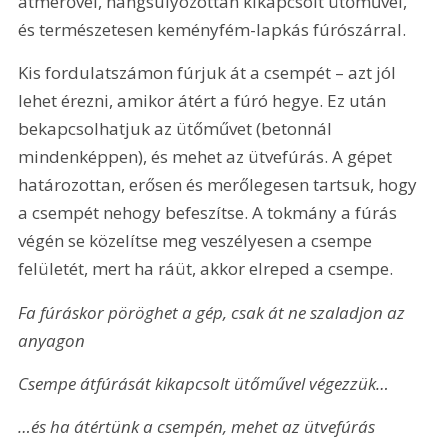
átmérővel, hangsúlyozottan kikapcsolt ütőművel, 
és természetesen keményfém-lapkás fúrószárral.
Kis fordulatszámon fúrjuk át a csempét – azt jól 
lehet érezni, amikor átért a fúró hegye. Ez után 
bekapcsolhatjuk az ütőművet (betonnál 
mindenképpen), és mehet az ütvefúrás. A gépet 
határozottan, erősen és merőlegesen tartsuk, hogy 
a csempét nehogy befeszítse. A tokmány a fúrás 
végén se közelítse meg veszélyesen a csempe 
felületét, mert ha ráüt, akkor elreped a csempe.
Fa fúráskor pöröghet a gép, csak át ne szaladjon az 
anyagon
Csempe átfúrását kikapcsolt ütőművel végezzük…
…és ha átértünk a csempén, mehet az ütvefúrás