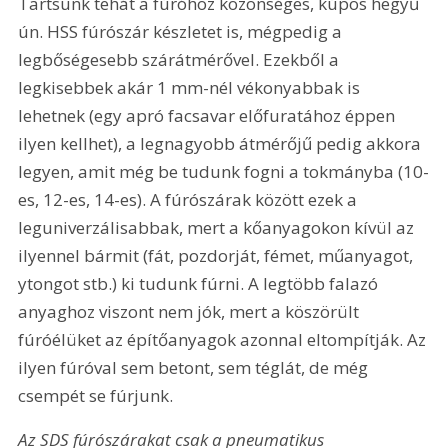
Tartsunk tehát a fúróhoz közönséges, kúpos hegyű 
ún. HSS fúrószár készletet is, mégpedig a 
legbőségesebb szárátmérővel. Ezekből a 
legkisebbek akár 1 mm-nél vékonyabbak is 
lehetnek (egy apró facsavar előfuratához éppen 
ilyen kellhet), a legnagyobb átmérőjű pedig akkora 
legyen, amit még be tudunk fogni a tokmányba (10-
es, 12-es, 14-es). A fúrószárak között ezek a 
leguniverzálisabbak, mert a kőanyagokon kívül az 
ilyennel bármit (fát, pozdorját, fémet, műanyagot, 
ytongot stb.) ki tudunk fúrni. A legtöbb falazó 
anyaghoz viszont nem jók, mert a köszörült 
fúróélüket az építőanyagok azonnal eltompítják. Az 
ilyen fúróval sem betont, sem téglát, de még 
csempét se fúrjunk.
Az SDS fúrószárakat csak a pneumatikus 