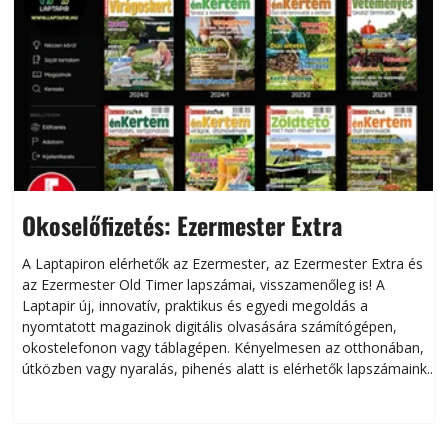
Okoselőfizetés: Ezermester Extra
A Laptapiron elérhetők az Ezermester, az Ezermester Extra és
az Ezermester Old Timer lapszámai, visszamenőleg is! A
Laptapir új, innovatív, praktikus és egyedi megoldás a
L
nyomtatott magazinok digitális olvasására számítógépen,
okostelefonon vagy táblagépen. Kényelmesen az otthonában,
útközben vagy nyaralás, pihenés alatt is elérhetők lapszámaink.
ú
Bárhol, bármikor, akár külföldön élve vagy dolgozva is
B
olvashatók az Ezermester lapszámai. A Laptapir kényelmes
megoldás, mert: – t