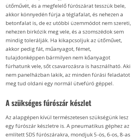
ütőművét, és a megfelelő fúrószárat tesszük bele, 
akkor könnyedén fúrja a téglafalat, és nehezen a 
betonfalat is, de ez utóbbi üzemmódot nem szereti, 
nehezen birkózik meg vele, és a szomszédok sem 
mindig tolerálják. Ha kikapcsoljuk az ütőművet, 
akkor pedig fát, műanyagot, fémet, 
tulajdonképpen bármilyen nem kőanyagot 
fúrhatunk vele, sőt csavarozásra is használható. Aki 
nem panelházban lakik, az minden fúrási feladatot 
meg tud oldani egy normál ütvefúró géppel.
A szükséges fúrószár készlet
Az alapgépen kívül természetesen szükségünk lesz 
egy fúrószár készletre is. A pneumatikus géphez az 
említett SDS fúrószárakra, mondjuk 5-ös, 6-os, 8-as 