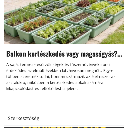
Balkon kertészkedés vagy magaságyás?
Helytakarékos kertészkedés
A saját termesztésű zöldségek és fűszernövények iránti
érdeklődés az elmúlt években látványosan megnőtt. Egyre
többen szeretnék tudni, honnan származik az élelmiszer az
l
asztalukra, miközben a kertészkedés sokak számára
kikapcsolódást és feltöltődést is jelent.
é
d
Szerkesztőségi