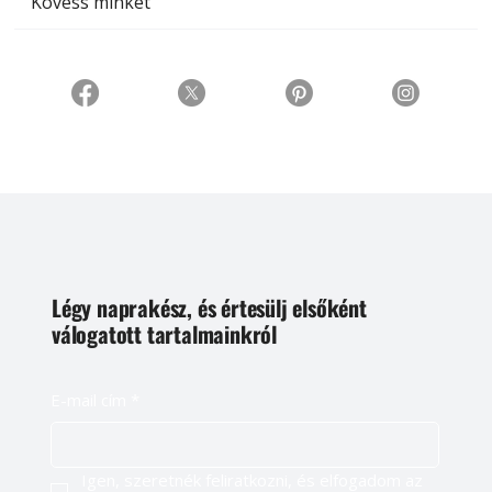
Kövess minket
Légy naprakész, és értesülj elsőként
válogatott tartalmainkról
E-mail cím
*
Igen, szeretnék feliratkozni, és elfogadom az 