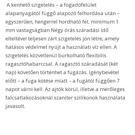
 A kenhető szigetelés – a fogadófelület 
alapanyagától függő alapozó felhordása után – 
egyszerűen, hengerrel hordható fel, minimum 1 
mm vastagságban Négy órás száradási idő 
elteltével teljesen zárt szigetelés jön létre, amely 
hatásos védelmet nyújt a használati víz ellen. A 
szigetelés közvetlenül burkolható flexibilis 
ragasztóhabarccsal. A ragasztó száradását (két 
nap) követően történhet a fugázás. Igénybevétel 
előtt – a fuga kötése miatt – a fugától függően 7 
napot várni kell. Az ajtók körül, illetve a merőleges 
falcsatlakozásoknál szaniter szilikonok használata 
javasolt. 