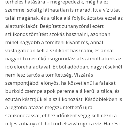
terhelés hatására – megrepedezik, még ha ez 
szemmel sokáig láthatatlan is marad. Itt a víz utat 
talál magának, és a tálca alá folyik, áztatva ezzel az 
alattunk lakót. Beépített zuhanyzónál ezért 
szilikonos tömítést szokás használni, azonban 
minél nagyobb a tömíteni kívánt rés, annál 
vastagabban kell a szilikont használni, és annál 
nagyobb mértékű zsugorodással számolhatunk az 
idő előrehaladtával. Ebből adódóan, nagy réseknél 
nem lesz tartós a tömítettség. Vízzárás 
szempontjából előnyös, ha közvetlenül a falakat 
burkoló csempelapok pereme alá kerül a tálca, és 
ezután készítjük el a szilikonozást. Későbbiekben is 
a legtöbb átázás megszüntethető újra-
szilikonozással, ehhez időnként végig kell nézni a 
teljes zuhanyzót, hol tud elszivárogni a víz. Ha rést 