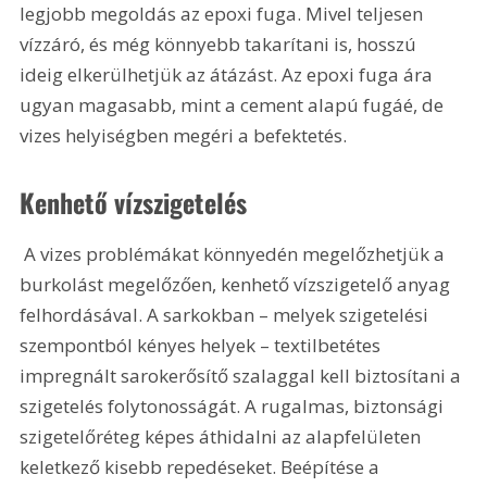
legjobb megoldás az epoxi fuga. Mivel teljesen 
vízzáró, és még könnyebb takarítani is, hosszú 
ideig elkerülhetjük az átázást. Az epoxi fuga ára 
ugyan magasabb, mint a cement alapú fugáé, de 
vizes helyiségben megéri a befektetés. 
Kenhető vízszigetelés
 A vizes problémákat könnyedén megelőzhetjük a 
burkolást megelőzően, kenhető vízszigetelő anyag 
felhordásával. A sarkokban – melyek szigetelési 
szempontból kényes helyek – textilbetétes 
impregnált sarokerősítő szalaggal kell biztosítani a 
szigetelés folytonosságát. A rugalmas, biztonsági 
szigetelőréteg képes áthidalni az alapfelületen 
keletkező kisebb repedéseket. Beépítése a 