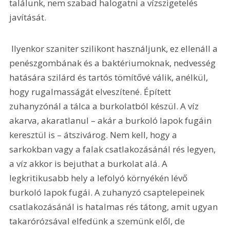
találunk, nem szabad halogatni a vízszigetelés 
javítását. 
 Ilyenkor szaniter szilikont használjunk, ez ellenáll a 
penészgombának és a baktériumoknak, nedvesség 
hatására szilárd és tartós tömítővé válik, anélkül, 
hogy rugalmasságát elveszítené. Épített 
zuhanyzónál a tálca a burkolatból készül. A víz 
akarva, akaratlanul – akár a burkoló lapok fugáin 
keresztül is – átszivárog. Nem kell, hogy a 
sarkokban vagy a falak csatlakozásánál rés legyen, 
a víz akkor is bejuthat a burkolat alá. A 
legkritikusabb hely a lefolyó környékén lévő 
burkoló lapok fugái. A zuhanyzó csaptelepeinek 
csatlakozásánál is hatalmas rés tátong, amit ugyan 
takarórózsával elfedünk a szemünk elől, de 