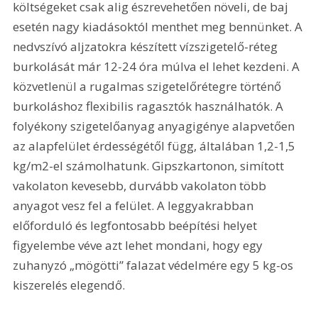
költségeket csak alig észrevehetően növeli, de baj 
esetén nagy kiadásoktól menthet meg bennünket. A 
nedvszívó aljzatokra készített vízszigetelő-réteg 
burkolását már 12-24 óra múlva el lehet kezdeni. A 
közvetlenül a rugalmas szigetelőrétegre történő 
burkoláshoz flexibilis ragasztók használhatók. A 
folyékony szigetelőanyag anyagigénye alapvetően 
az alapfelület érdességétől függ, általában 1,2-1,5 
kg/m2-el számolhatunk. Gipszkartonon, simított 
vakolaton kevesebb, durvább vakolaton több 
anyagot vesz fel a felület. A leggyakrabban 
előforduló és legfontosabb beépítési helyet 
figyelembe véve azt lehet mondani, hogy egy 
zuhanyzó „mögötti” falazat védelmére egy 5 kg-os 
kiszerelés elegendő. 