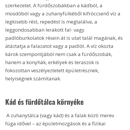
szerkezetet. A fürdőszobákban a kádból, a 
mosdóból vagy a zuhanyfülkéből kifröccsenő víz a 
legkisebb rést, repedést is megtalálva, a 
leggondosabban lerakott fal- vagy 
padlóburkolatok résein át is utat talál magának, és 
átáztatja a falazatot vagy a padlót. A víz okozta 
károk szempontjából nem csak a fürdőszobák, 
hanem a konyhák, erkélyek és teraszok is 
fokozottan veszélyeztetett épületrésznek, 
helyiségnek számítanak. 
Kád és fürdőtálca környéke
 A zuhanytálca (vagy kád) és a falak közti merev 
fúga idővel – az épületmozgások és a fizikai 