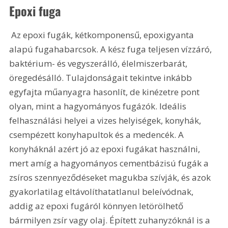
Epoxi fuga
 Az epoxi fugák, kétkomponensű, epoxigyanta 
alapú fugahabarcsok. A kész fuga teljesen vízzáró, 
baktérium- és vegyszerálló, élelmiszerbarát, 
öregedésálló. Tulajdonságait tekintve inkább 
egyfajta műanyagra hasonlít, de kinézetre pont 
olyan, mint a hagyományos fugázók. Ideális 
felhasználási helyei a vizes helyiségek, konyhák, 
csempézett konyhapultok és a medencék. A 
konyháknál azért jó az epoxi fugákat használni, 
mert amíg a hagyományos cementbázisú fugák a 
zsíros szennyeződéseket magukba szívják, és azok 
gyakorlatilag eltávolíthatatlanul beleívódnak, 
addig az epoxi fugáról könnyen letörölhető 
bármilyen zsír vagy olaj. Épített zuhanyzóknál is a 