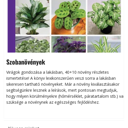
Szobanövények
Virágok gondozása a lakásban, 40+10 növény részletes
ismertetése! A könyv lexikonszerűen veszi sorra a lakásban
s
sikeresen tart­ha­tó növényeket. Már a növény kiválasztásakor
h
segítségünkre lesznek a leírások, mert pontosan megtudjuk,
k
hogy milyen körülményekre (hőmérséklet, páratartalom stb.) van
szüksége a növénynek az egészséges fejlődéshez.
t