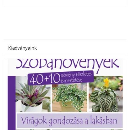
olvashatók az Ezermester lapszámai. A Laptapir kényelmes
megoldás, mert: – t
Kiadványaink