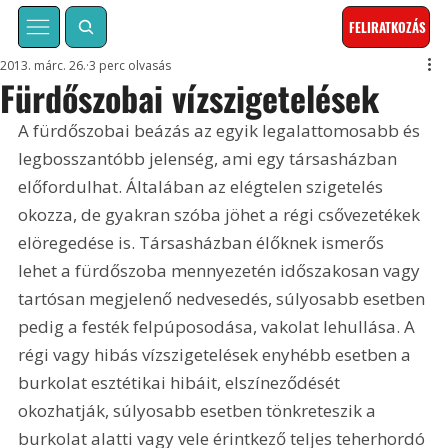
FELIRATKOZÁS
2013. márc. 26.
3 perc olvasás
Fürdőszobai vízszigetelések
A fürdőszobai beázás az egyik legalattomosabb és 
legbosszantóbb jelenség, ami egy társasházban 
előfordulhat. Általában az elégtelen szigetelés 
okozza, de gyakran szóba jöhet a régi csővezetékek 
elöregedése is. Társasházban élőknek ismerős 
lehet a fürdőszoba mennyezetén időszakosan vagy 
tartósan megjelenő nedvesedés, súlyosabb esetben 
pedig a festék felpúposodása, vakolat lehullása. A 
régi vagy hibás vízszigetelések enyhébb esetben a 
burkolat esztétikai hibáit, elszíneződését 
okozhatják, súlyosabb esetben tönkreteszik a 
burkolat alatti vagy vele érintkező teljes teherhordó 