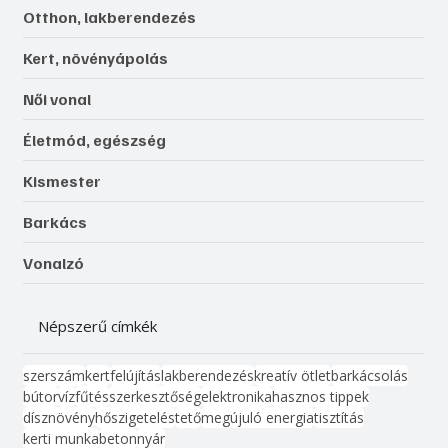
Otthon, lakberendezés
Kert, növényápolás
Női vonal
Életmód, egészség
Kismester
Barkács
Vonalzó
Népszerű címkék
szerszám
kert
felújítás
lakberendezés
kreatív ötlet
barkácsolás
bútor
víz
fűtés
szerkesztőség
elektronika
hasznos tippek
dísznövény
hőszigetelés
tető
megújuló energia
tisztítás
kerti munka
beton
nyár