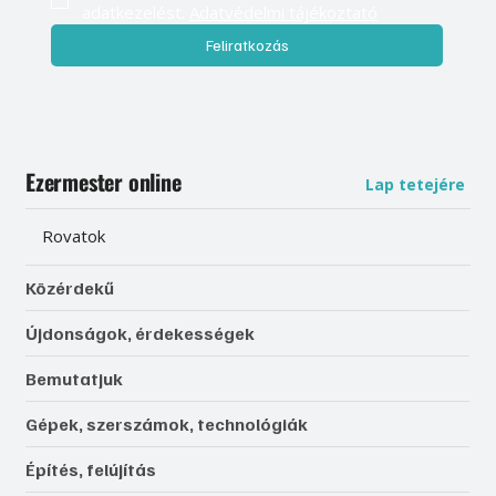
adatkezelést. 
Adatvédelmi tájékoztató
Feliratkozás
Ezermester online
Lap tetejére
Rovatok
Közérdekű
Újdonságok, érdekességek
Bemutatjuk
Gépek, szerszámok, technológiák
Építés, felújítás