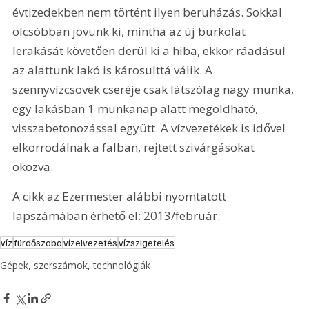
évtizedekben nem történt ilyen beruházás. Sokkal 
olcsóbban jövünk ki, mintha az új burkolat 
lerakását követően derül ki a hiba, ekkor ráadásul 
az alattunk lakó is károsulttá válik. A 
szennyvízcsövek cseréje csak látszólag nagy munka, 
egy lakásban 1 munkanap alatt megoldható, 
visszabetonozással együtt. A vízvezetékek is idővel 
elkorrodálnak a falban, rejtett szivárgásokat 
okozva.
A cikk az Ezermester alábbi nyomtatott 
lapszámában érhető el: 2013/február.
víz
fürdőszoba
vízelvezetés
vízszigetelés
Gépek, szerszámok, technológiák