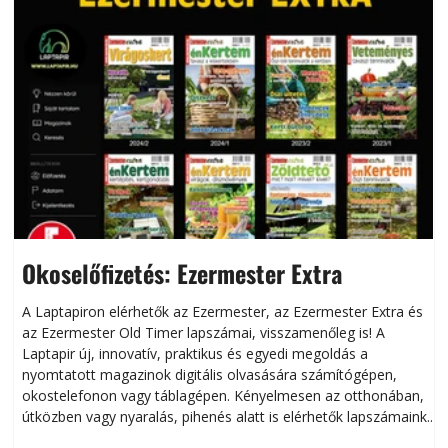
Okoselőfizetés: Ezermester Extra
A Laptapiron elérhetők az Ezermester, az Ezermester Extra és
az Ezermester Old Timer lapszámai, visszamenőleg is! A
Laptapir új, innovatív, praktikus és egyedi megoldás a
L
nyomtatott magazinok digitális olvasására számítógépen,
okostelefonon vagy táblagépen. Kényelmesen az otthonában,
útközben vagy nyaralás, pihenés alatt is elérhetők lapszámaink.
ú
Bárhol, bármikor, akár külföldön élve vagy dolgozva is
B