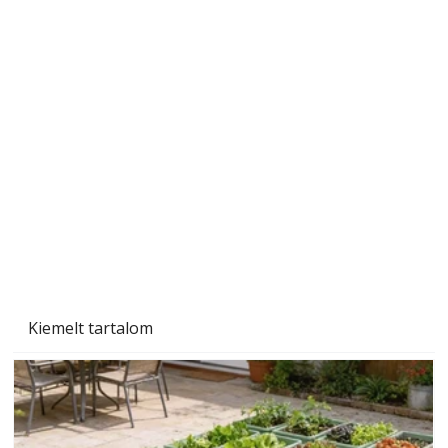
A varrógép és a varrás
Kiemelt tartalom