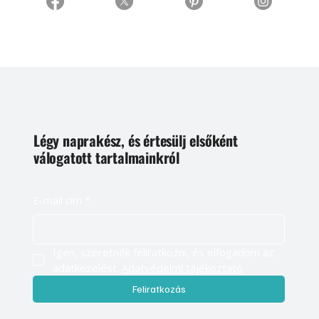
Légy naprakész, és értesülj elsőként
válogatott tartalmainkról
E-mail cím
*
Igen, szeretnék feliratkozni, és elfogadom az 
adatkezelést. 
Adatvédelmi tájékoztató
Feliratkozás