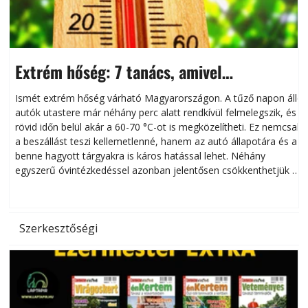
Extrém hőség: 7 tanács, amivel
megóvhatjuk autónkat a nyári károktól
Ismét extrém hőség várható Magyarországon. A tűző napon álló
autók utastere már néhány perc alatt rendkívül felmelegszik, és
rövid időn belül akár a 60-70 °C-ot is megközelítheti. Ez nemcsak
n
a beszállást teszi kellemetlenné, hanem az autó állapotára és a
benne hagyott tárgyakra is káros hatással lehet. Néhány
egyszerű óvintézkedéssel azonban jelentősen csökkenthetjük a
hőség káros hatásait.
l
Szerkesztőségi