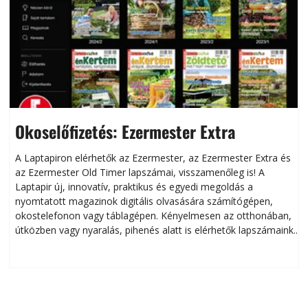
Okoselőfizetés: Ezermester Extra
A Laptapiron elérhetők az Ezermester, az Ezermester Extra és
az Ezermester Old Timer lapszámai, visszamenőleg is! A
Laptapir új, innovatív, praktikus és egyedi megoldás a
L
nyomtatott magazinok digitális olvasására számítógépen,
okostelefonon vagy táblagépen. Kényelmesen az otthonában,
útközben vagy nyaralás, pihenés alatt is elérhetők lapszámaink.
ú
Bárhol, bármikor, akár külföldön élve vagy dolgozva is
B
olvashatók az Ezermester lapszámai. A Laptapir kényelmes
megoldás, mert: – t