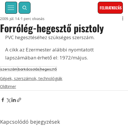
FELIRATKOZÁS
2009. júl. 14.
1 perc olvasás
Forrólég-hegesztő pisztoly
PVC hegesztéséhez szükséges szerszám. 
A cikk az Ezermester alábbi nyomtatott 
lapszámában érhető el: 1972/május.
szerszám
barkácsolás
hegesztő
Gépek, szerszámok, technológiák
Oldtimer
Kapcsolódó bejegyzések