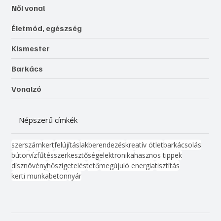
Női vonal
Életmód, egészség
Kismester
Barkács
Vonalzó
Népszerű címkék
szerszám
kert
felújítás
lakberendezés
kreatív ötlet
barkácsolás
bútor
víz
fűtés
szerkesztőség
elektronika
hasznos tippek
dísznövény
hőszigetelés
tető
megújuló energia
tisztítás
kerti munka
beton
nyár