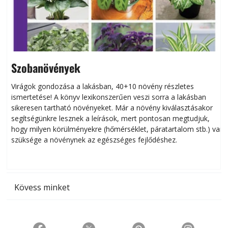
Szobanövények
Virágok gondozása a lakásban, 40+10 növény részletes
ismertetése! A könyv lexikonszerűen veszi sorra a lakásban
s
sikeresen tart­ha­tó növényeket. Már a növény kiválasztásakor
h
segítségünkre lesznek a leírások, mert pontosan megtudjuk,
k
hogy milyen körülményekre (hőmérséklet, páratartalom stb.) van
szüksége a növénynek az egészséges fejlődéshez.
t
Kövess minket