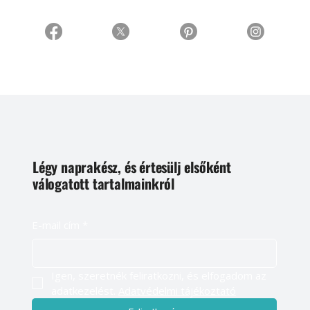
Légy naprakész, és értesülj elsőként
válogatott tartalmainkról
E-mail cím
*
Igen, szeretnék feliratkozni, és elfogadom az 
adatkezelést. 
Adatvédelmi tájékoztató