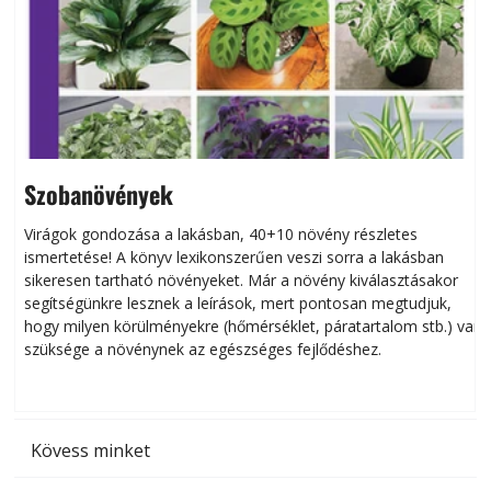
Szobanövények
Virágok gondozása a lakásban, 40+10 növény részletes
ismertetése! A könyv lexikonszerűen veszi sorra a lakásban
s
sikeresen tart­ha­tó növényeket. Már a növény kiválasztásakor
h
segítségünkre lesznek a leírások, mert pontosan megtudjuk,
k
hogy milyen körülményekre (hőmérséklet, páratartalom stb.) van
szüksége a növénynek az egészséges fejlődéshez.
t
Kövess minket