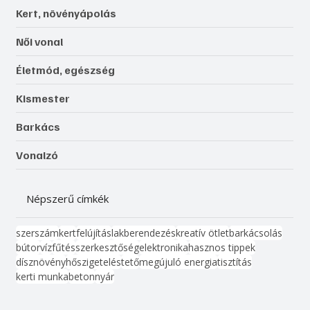
Kert, növényápolás
Női vonal
Életmód, egészség
Kismester
Barkács
Vonalzó
Népszerű címkék
szerszám
kert
felújítás
lakberendezés
kreatív ötlet
barkácsolás
bútor
víz
fűtés
szerkesztőség
elektronika
hasznos tippek
dísznövény
hőszigetelés
tető
megújuló energia
tisztítás
kerti munka
beton
nyár