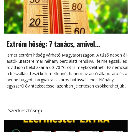
Extrém hőség: 7 tanács, amivel
megóvhatjuk autónkat a nyári károktól
Ismét extrém hőség várható Magyarországon. A tűző napon álló
autók utastere már néhány perc alatt rendkívül felmelegszik, és
rövid időn belül akár a 60-70 °C-ot is megközelítheti. Ez nemcsak
n
a beszállást teszi kellemetlenné, hanem az autó állapotára és a
benne hagyott tárgyakra is káros hatással lehet. Néhány
egyszerű óvintézkedéssel azonban jelentősen csökkenthetjük a
hőség káros hatásait.
l
Szerkesztőségi