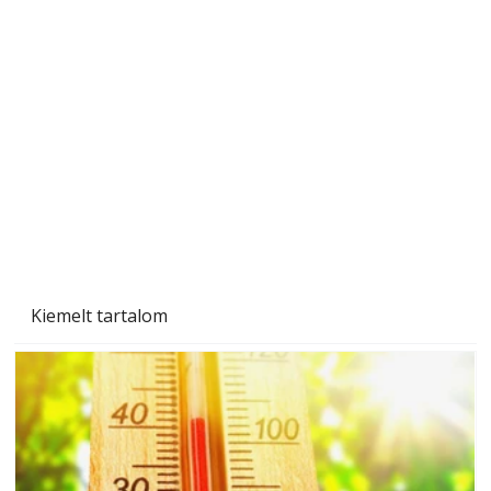
A varrógép és a varrás
Kiemelt tartalom