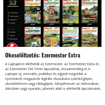
Okoselőfizetés: Ezermester Extra
A Laptapiron elérhetők az Ezermester, az Ezermester Extra és
az Ezermester Old Timer lapszámai, visszamenőleg is! A
Laptapir új, innovatív, praktikus és egyedi megoldás a
L
nyomtatott magazinok digitális olvasására számítógépen,
okostelefonon vagy táblagépen. Kényelmesen az otthonában,
útközben vagy nyaralás, pihenés alatt is elérhetők lapszámaink.
ú
Bárhol, bármikor, akár külföldön élve vagy dolgozva is
B
olvashatók az Ezermester lapszámai. A Laptapir kényelmes
megoldás, mert: – t