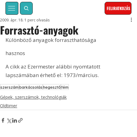
FELIRATKOZÁS
2009. ápr. 18.
1 perc olvasás
Forrasztó-anyagok
Különböző anyagok forraszthatósága
hasznos
A cikk az Ezermester alábbi nyomtatott 
lapszámában érhető el: 1973/március.
szerszám
barkácsolás
hegesztő
fém
Gépek, szerszámok, technológiák
Oldtimer