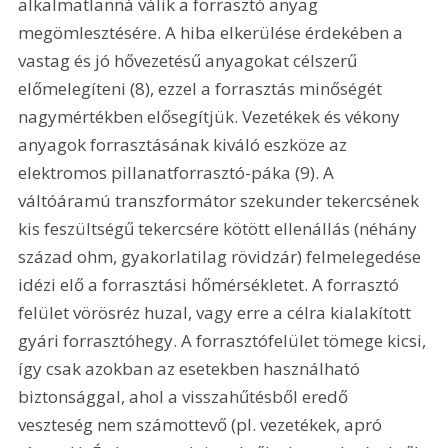
alkalmatlanná válik a forrasztó anyag 
megömlesztésére. A hiba elkerülése érdekében a 
vastag és jó hővezetésű anyagokat célszerű 
előmelegíteni (8), ezzel a forrasztás minőségét 
nagymértékben elősegítjük. Vezetékek és vékony 
anyagok forrasztásának kiváló eszköze az 
elektromos pillanatforrasztó-páka (9). A 
váltóáramú transzformátor szekunder tekercsének 
kis feszültségű tekercsére kötött ellenállás (néhány 
század ohm, gyakorlatilag rövidzár) felmelegedése 
idézi elő a forrasztási hőmérsékletet. A forrasztó 
felület vörösréz huzal, vagy erre a célra kialakított 
gyári forrasztóhegy. A forrasztófelület tömege kicsi, 
így csak azokban az esetekben használható 
biztonsággal, ahol a visszahűtésből eredő 
veszteség nem számottevő (pl. vezetékek, apró 