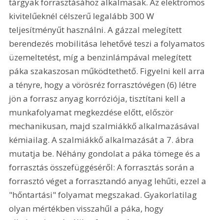
tárgyak forrasztásához alkalmasak. Az elektromos 
kivitelűeknél célszerű legalább 300 W 
teljesítményűt használni. A gázzal melegített 
berendezés mobilitása lehetővé teszi a folyamatos 
üzemeltetést, míg a benzinlámpával melegített 
páka szakaszosan működtethető. Figyelni kell arra 
a tényre, hogy a vörösréz forrasztóvégen (6) létre 
jön a forrasz anyag korróziója, tisztítani kell a 
munkafolyamat megkezdése előtt, először 
mechanikusan, majd szalmiákkő alkalmazásával 
kémiailag. A szalmiákkő alkalmazását a 7. ábra 
mutatja be. Néhány gondolat a páka tömege és a 
forrasztás összefüggéséről: A forrasztás során a 
forrasztó véget a forrasztandó anyag lehűti, ezzel a 
"hőntartási" folyamat megszakad. Gyakorlatilag 
olyan mértékben visszahűl a páka, hogy 