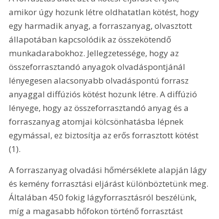
amikor úgy hozunk létre oldhatatlan kötést, hogy 
egy harmadik anyag, a forraszanyag, olvasztott 
állapotában kapcsolódik az összekötendő 
munkadarabokhoz. Jellegzetessége, hogy az 
összeforrasztandó anyagok olvadáspontjánál 
lényegesen alacsonyabb olvadáspontú forrasz 
anyaggal diffúziós kötést hozunk létre. A diffúzió 
lényege, hogy az összeforrasztandó anyag és a 
forraszanyag atomjai kölcsönhatásba lépnek 
egymással, ez biztosítja az erős forrasztott kötést 
(1). 
A forraszanyag olvadási hőmérséklete alapján lágy 
és kemény forrasztási eljárást különböztetünk meg. 
Általában 450 fokig lágyforrasztásról beszélünk, 
míg a magasabb hőfokon történő forrasztást 