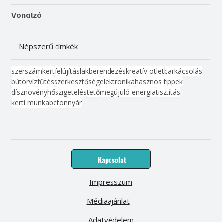
Vonalzó
Népszerű címkék
szerszám
kert
felújítás
lakberendezés
kreatív ötlet
barkácsolás
bútor
víz
fűtés
szerkesztőség
elektronika
hasznos tippek
dísznövény
hőszigetelés
tető
megújuló energia
tisztítás
kerti munka
beton
nyár
Kapcsolat
Impresszum
Médiaajánlat
Adatvédelem