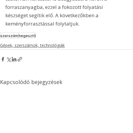
forraszanyagba, ezzel a fokozott folyatási 
készséget segítik elő. A következőkben a 
keményforrasztással folytatjuk.     
szerszám
hegesztő
Gépek, szerszámok, technológiák
Kapcsolódó bejegyzések