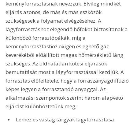
keményforrasztásnak nevezzük. Elvileg mindkét 
eljárás azonos, de más és más eszközök 
szükségesek a folyamat elvégzéséhez. A 
lágyforrasztáshoz elegendő hőfokot biztosítanak a 
különböző forrasztópákák, míg a 
keményforrasztáshoz oxigén és éghető gáz 
keverékéből előállított magas hőmérsékletű láng 
szükséges. Az oldhatatlan kötési eljárások 
bemutatását most a lágyforrasztással kezdjük. A 
forrasztás előfeltétele, hogy a forraszanyagdiffúzió 
képes legyen a forrasztandó anyaggal. Az 
alkalmazási szempontok szerint három alapvető 
eljárást különböztetünk meg; 
Lemez és vastag tárgyak lágyforrasztása. 