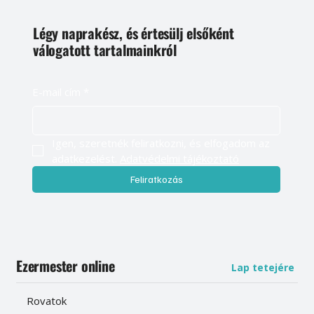
Légy naprakész, és értesülj elsőként
válogatott tartalmainkról
E-mail cím
*
Igen, szeretnék feliratkozni, és elfogadom az 
adatkezelést. 
Adatvédelmi tájékoztató
Feliratkozás
Ezermester online
Lap tetejére
Rovatok