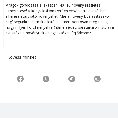
Virágok gondozása a lakásban, 40+10 növény részletes
ismertetése! A könyv lexikonszerűen veszi sorra a lakásban
s
sikeresen tart­ha­tó növényeket. Már a növény kiválasztásakor
h
segítségünkre lesznek a leírások, mert pontosan megtudjuk,
k
hogy milyen körülményekre (hőmérséklet, páratartalom stb.) van
szüksége a növénynek az egészséges fejlődéshez.
t
Kövess minket