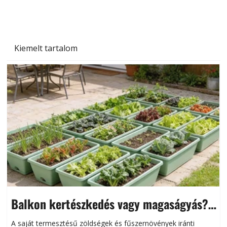
Kiemelt tartalom
Balkon kertészkedés vagy magaságyás?
Helytakarékos kertészkedés
A saját termesztésű zöldségek és fűszernövények iránti