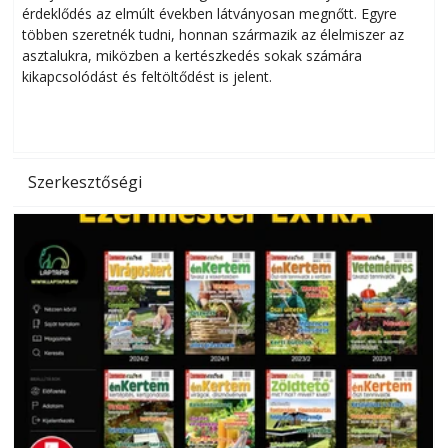
érdeklődés az elmúlt években látványosan megnőtt. Egyre
többen szeretnék tudni, honnan származik az élelmiszer az
l
asztalukra, miközben a kertészkedés sokak számára
kikapcsolódást és feltöltődést is jelent.
é
d
Szerkesztőségi