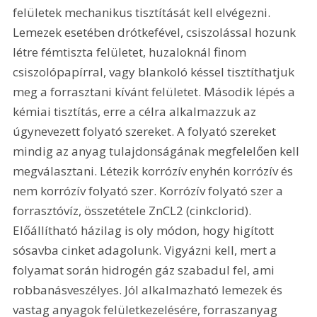
felületek mechanikus tisztítását kell elvégezni. 
Lemezek esetében drótkefével, csiszolással hozunk 
létre fémtiszta felületet, huzaloknál finom 
csiszolópapírral, vagy blankoló késsel tisztíthatjuk 
meg a forrasztani kívánt felületet. Második lépés a 
kémiai tisztítás, erre a célra alkalmazzuk az 
úgynevezett folyató szereket. A folyató szereket 
mindig az anyag tulajdonságának megfelelően kell 
megválasztani. Létezik korrózív enyhén korrózív és 
nem korrózív folyató szer. Korrózív folyató szer a 
forrasztóvíz, összetétele ZnCL2 (cinkclorid). 
Előállítható házilag is oly módon, hogy higított 
sósavba cinket adagolunk. Vigyázni kell, mert a 
folyamat során hidrogén gáz szabadul fel, ami 
robbanásveszélyes. Jól alkalmazható lemezek és 
vastag anyagok felületkezelésére, forraszanyag 