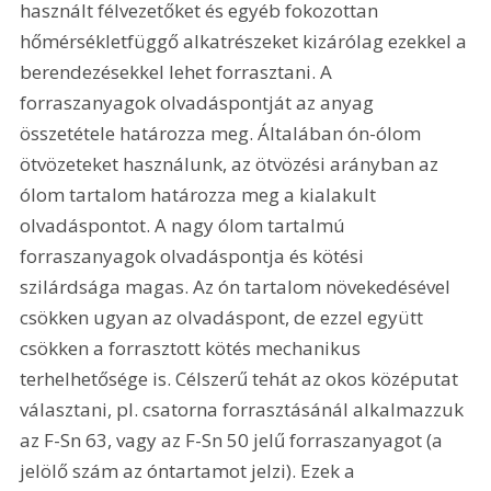
használt félvezetőket és egyéb fokozottan 
hőmérsékletfüggő alkatrészeket kizárólag ezekkel a 
berendezésekkel lehet forrasztani. A 
forraszanyagok olvadáspontját az anyag 
összetétele határozza meg. Általában ón-ólom 
ötvözeteket használunk, az ötvözési arányban az 
ólom tartalom határozza meg a kialakult 
olvadáspontot. A nagy ólom tartalmú 
forraszanyagok olvadáspontja és kötési 
szilárdsága magas. Az ón tartalom növekedésével 
csökken ugyan az olvadáspont, de ezzel együtt 
csökken a forrasztott kötés mechanikus 
terhelhetősége is. Célszerű tehát az okos középutat 
választani, pl. csatorna forrasztásánál alkalmazzuk 
az F-Sn 63, vagy az F-Sn 50 jelű forraszanyagot (a 
jelölő szám az óntartamot jelzi). Ezek a 