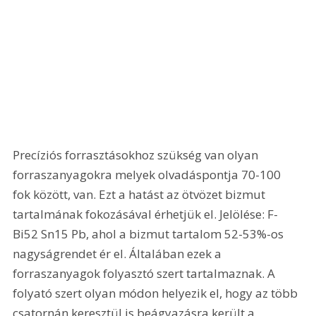
Precíziós forrasztásokhoz szükség van olyan 
forraszanyagokra melyek olvadáspontja 70-100 
fok között, van. Ezt a hatást az ötvözet bizmut 
tartalmának fokozásával érhetjük el. Jelölése: F-
Bi52 Sn15 Pb, ahol a bizmut tartalom 52-53%-os 
nagyságrendet ér el. Általában ezek a 
forraszanyagok folyasztó szert tartalmaznak. A 
folyató szert olyan módon helyezik el, hogy az több 
csatornán keresztül is beágyazásra került a 