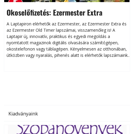
Okoselőfizetés: Ezermester Extra
A Laptapiron elérhetők az Ezermester, az Ezermester Extra és
az Ezermester Old Timer lapszámai, visszamenőleg is! A
Laptapir új, innovatív, praktikus és egyedi megoldás a
L
nyomtatott magazinok digitális olvasására számítógépen,
okostelefonon vagy táblagépen. Kényelmesen az otthonában,
útközben vagy nyaralás, pihenés alatt is elérhetők lapszámaink.
ú
Bárhol, bármikor, akár külföldön élve vagy dolgozva is
B
olvashatók az Ezermester lapszámai. A Laptapir kényelmes
megoldás, mert: – t
Kiadványaink