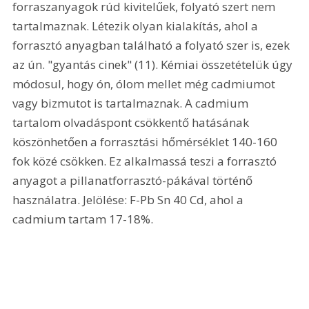
forraszanyagok rúd kivitelűek, folyató szert nem 
tartalmaznak. Létezik olyan kialakítás, ahol a 
forrasztó anyagban található a folyató szer is, ezek 
az ún. "gyantás cinek" (11). Kémiai összetételük úgy 
módosul, hogy ón, ólom mellet még cadmiumot 
vagy bizmutot is tartalmaznak. A cadmium 
tartalom olvadáspont csökkentő hatásának 
köszönhetően a forrasztási hőmérséklet 140-160 
fok közé csökken. Ez alkalmassá teszi a forrasztó 
anyagot a pillanatforrasztó-pákával történő 
használatra. Jelölése: F-Pb Sn 40 Cd, ahol a 
cadmium tartam 17-18%. 