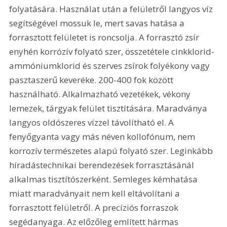
folyatására. Használat után a felületről langyos víz 
segítségével mossuk le, mert savas hatása a 
forrasztott felületet is roncsolja. A forrasztó zsír 
enyhén korrózív folyató szer, összetétele cinkklorid-
ammóniumklorid és szerves zsírok folyékony vagy 
pasztaszerű keveréke. 200-400 fok között 
használható. Alkalmazható vezetékek, vékony 
lemezek, tárgyak felület tisztítására. Maradványa 
langyos oldószeres vízzel távolítható el. A 
fenyőgyanta vagy más néven kollofónum, nem 
korrozív természetes alapú folyató szer. Leginkább 
híradástechnikai berendezések forrasztásánál 
alkalmas tisztítószerként. Semleges kémhatása 
miatt maradványait nem kell eltávolítani a 
forrasztott felületről. A precíziós forraszok 
segédanyaga. Az előzőleg említett hármas 