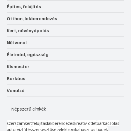
Építés, felújítás
Otthon, lakberendezés
Kert, növényápolás
Női vonal
Életmód, egészség
Kismester
Barkács
Vonalzó
Népszerű címkék
szerszám
kert
felújítás
lakberendezés
kreatív ötlet
barkácsolás
bútor
víz
fűtés
szerkesztőség
elektronika
hasznos tippek