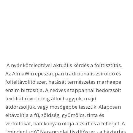
 A nyár közeledtével aktuális kérdés a folttisztítás. 
Az AlmaWin epeszappan tradicionális zsíroldó és 
folteltávolító szer, hatását természetes marhaepe 
enzim biztosítja. A nedves szappannal bedörzsölt 
textíliát rövid ideig állni hagyjuk, majd 
átdörzsöljük, vagy mosógépbe tesszük. Alaposan 
eltávolítja a fű, zöldség, gyümölcs, tinta és 
vérfoltokat, hatékonyan oldja a zsírt és a fehérjét. A 
"mindentudó" Narancsolaj tisztítószer - a háztartás 