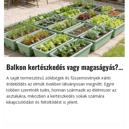
Balkon kertészkedés vagy magaságyás?
Helytakarékos kertészkedés
A saját termesztésű zöldségek és fűszernövények iránti
érdeklődés az elmúlt években látványosan megnőtt. Egyre
többen szeretnék tudni, honnan származik az élelmiszer az
l
asztalukra, miközben a kertészkedés sokak számára
kikapcsolódást és feltöltődést is jelent.
é
d