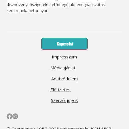
dísznövény
hőszigetelés
tető
megújuló energia
tisztítás
kerti munka
beton
nyár
Kapcsolat
Impresszum
Médiaajánlat
Adatvédelem
Előfizetés
Szerzői jogok
© Ezermester 1957-2026 ezermester.hu ISSN 1587-