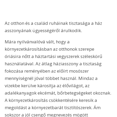
Az otthon és a család ruháinak tisztasága a ház 
asszonyának ügyességéről árulkodik. 
Mára nyilvánvalóvá vált, hogy a 
környezetkárosításban az otthonok szerepe 
óriásira nőtt a háztartási vegyszerek széleskörű 
használatával. Az átlag háziasszony a tisztaság 
fokozása reményében az előírt mosószer 
mennyiségnél jóval többet használ. Mindaz a 
vizekbe kerülve károsítja az élővilágot, az 
adalékanyagok ekcémát, bőrbetegségeket okoznak. 
A környezetkárosítás csökkentésére keresik a 
megoldást a környezetbarát tisztítószerek. Ám 
sokszor a jól csengő megnevezés mögött 