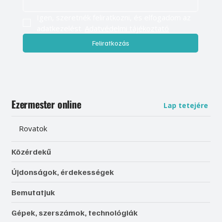
Igen, szeretnék feliratkozni, és elfogadom az 
adatkezelést. 
Adatvédelmi tájékoztató
Feliratkozás
Ezermester online
Lap tetejére
Rovatok
Közérdekű
Újdonságok, érdekességek
Bemutatjuk
Gépek, szerszámok, technológiák