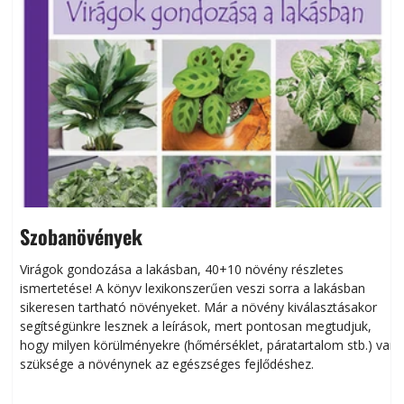
Szobanövények
Virágok gondozása a lakásban, 40+10 növény részletes
ismertetése! A könyv lexikonszerűen veszi sorra a lakásban
s
sikeresen tart­ha­tó növényeket. Már a növény kiválasztásakor
h
segítségünkre lesznek a leírások, mert pontosan megtudjuk,
k
hogy milyen körülményekre (hőmérséklet, páratartalom stb.) van
szüksége a növénynek az egészséges fejlődéshez.
t