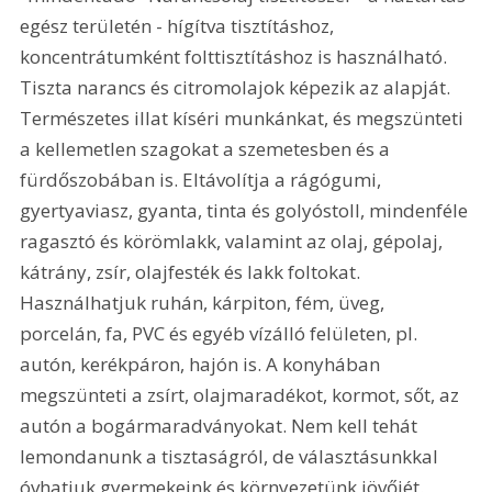
egész területén - hígítva tisztításhoz, 
koncentrátumként folttisztításhoz is használható. 
Tiszta narancs és citromolajok képezik az alapját. 
Természetes illat kíséri munkánkat, és megszünteti 
a kellemetlen szagokat a szemetesben és a 
fürdőszobában is. Eltávolítja a rágógumi, 
gyertyaviasz, gyanta, tinta és golyóstoll, mindenféle 
ragasztó és körömlakk, valamint az olaj, gépolaj, 
kátrány, zsír, olajfesték és lakk foltokat. 
Használhatjuk ruhán, kárpiton, fém, üveg, 
porcelán, fa, PVC és egyéb vízálló felületen, pl. 
autón, kerékpáron, hajón is. A konyhában 
megszünteti a zsírt, olajmaradékot, kormot, sőt, az 
autón a bogármaradványokat. Nem kell tehát 
lemondanunk a tisztaságról, de választásunkkal 
óvhatjuk gyermekeink és környezetünk jövőjét.