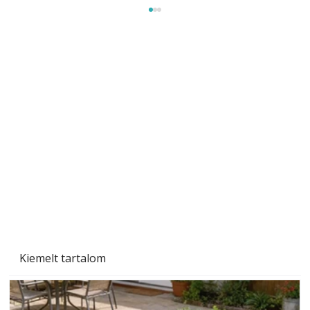
A varrógép és a varrás
Kiemelt tartalom