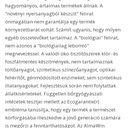
hagyományos, ártalmas termékek állnak. A 
"növényi nyersanyagból készült" felirat 
önmagában nem garantálja egy termék 
környezetbarát voltát. Számít ugyanis, hogy milyen 
egyéb összetevőket tartalmaz. A "biológiai" felirat, 
nem azonos a "biológiailag lebomló" 
megnevezéssel. A valódi öko-tisztítószerek klór- és 
foszfátmentes készítmények, nem tartalmaznak 
töltőanyagot, szintetikus színezőanyagot, optikai 
fehérítőt, génmódosított enzimeket, sem szintetikus 
illatanyagokat. Fejlesztésük során nem folytattak 
állatkísérleteket. Független bőrgyógyászati 
intézetek tesztjei mellett az Ecogarantie(r) 
embléma tanúsítja, hogy egy termék a természet 
körforgásába illeszkedve a jövő generáció számára 
is megőrzi a fenntarthatóságot. Az AlmaWin 