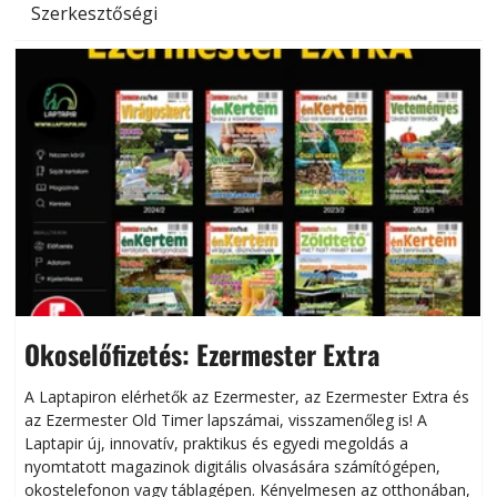
Szerkesztőségi
Okoselőfizetés: Ezermester Extra
A Laptapiron elérhetők az Ezermester, az Ezermester Extra és
az Ezermester Old Timer lapszámai, visszamenőleg is! A
Laptapir új, innovatív, praktikus és egyedi megoldás a
L
nyomtatott magazinok digitális olvasására számítógépen,
okostelefonon vagy táblagépen. Kényelmesen az otthonában,