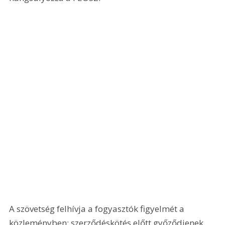
A szövetség felhívja a fogyasztók figyelmét a 
közleményben: szerződéskötés előtt győződjenek 