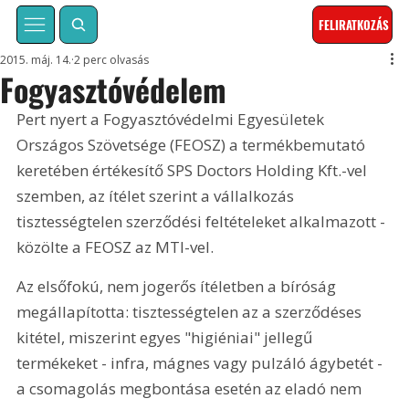
FELIRATKOZÁS
2015. máj. 14.
2 perc olvasás
Fogyasztóvédelem
Pert nyert a Fogyasztóvédelmi Egyesületek 
Országos Szövetsége (FEOSZ) a termékbemutató 
keretében értékesítő SPS Doctors Holding Kft.-vel 
szemben, az ítélet szerint a vállalkozás 
tisztességtelen szerződési feltételeket alkalmazott - 
közölte a FEOSZ az MTI-vel.
Az elsőfokú, nem jogerős ítéletben a bíróság 
megállapította: tisztességtelen az a szerződéses 
kitétel, miszerint egyes "higiéniai" jellegű 
termékeket - infra, mágnes vagy pulzáló ágybetét - 
a csomagolás megbontása esetén az eladó nem 