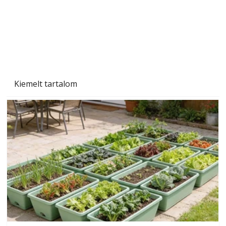
Naptej vagy napolaj? Melyiket válasszuk, és
miben különböznek?
Kiemelt tartalom