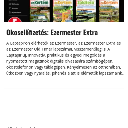
Okoselőfizetés: Ezermester Extra
A Laptapiron elérhetők az Ezermester, az Ezermester Extra és
az Ezermester Old Timer lapszámai, visszamenőleg is! A
Laptapir új, innovatív, praktikus és egyedi megoldás a
L
nyomtatott magazinok digitális olvasására számítógépen,
okostelefonon vagy táblagépen. Kényelmesen az otthonában,
útközben vagy nyaralás, pihenés alatt is elérhetők lapszámaink.
ú
Bárhol, bármikor, akár külföldön élve vagy dolgozva is
B
olvashatók az Ezermester lapszámai. A Laptapir kényelmes
megoldás, mert: – t