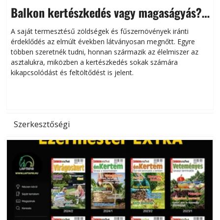
Balkon kertészkedés vagy magaságyás?
Helytakarékos kertészkedés
A saját termesztésű zöldségek és fűszernövények iránti
érdeklődés az elmúlt években látványosan megnőtt. Egyre
többen szeretnék tudni, honnan származik az élelmiszer az
l
asztalukra, miközben a kertészkedés sokak számára
kikapcsolódást és feltöltődést is jelent.
é
d
Szerkesztőségi