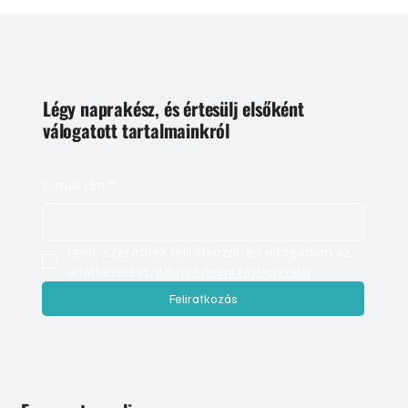
Légy naprakész, és értesülj elsőként
válogatott tartalmainkról
E-mail cím
*
Igen, szeretnék feliratkozni, és elfogadom az 
adatkezelést. 
Adatvédelmi tájékoztató
Feliratkozás