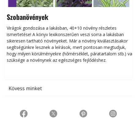
Szobanövények
Virágok gondozása a lakásban, 40+10 növény részletes
ismertetése! A könyv lexikonszerűen veszi sorra a lakásban
s
sikeresen tart­ha­tó növényeket. Már a növény kiválasztásakor
h
segítségünkre lesznek a leírások, mert pontosan megtudjuk,
k
hogy milyen körülményekre (hőmérséklet, páratartalom stb.) van
szüksége a növénynek az egészséges fejlődéshez.
t
Kövess minket