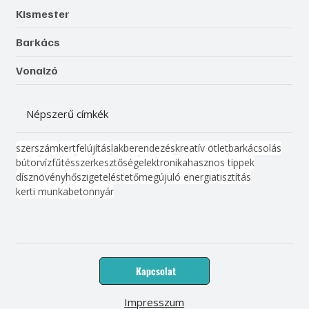
Kismester
Barkács
Vonalzó
Népszerű címkék
szerszám
kert
felújítás
lakberendezés
kreatív ötlet
barkácsolás
bútor
víz
fűtés
szerkesztőség
elektronika
hasznos tippek
dísznövény
hőszigetelés
tető
megújuló energia
tisztítás
kerti munka
beton
nyár
Kapcsolat
Impresszum