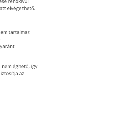
ése rendkívül 
att elvégezhető.
nem tartalmaz 
 
yaránt 
 nem éghető, így 
ztosítja az 