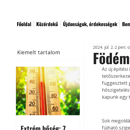
Főoldal
Közérdekű
Újdonságok, érdekességek
Bem
2024. júl. 2.
2 perc 
Födém
Kiemelt tartalom
Az új építés
tetőszerkeze
függesztett 
hőszigetelést
kapunk egy t
Sok megoldás
Extrém hőség: 7
fújható szige