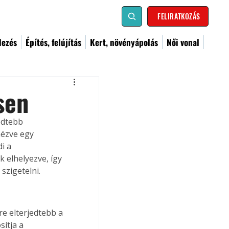
FELIRATKOZÁS
dezés
Építés, felújítás
Kert, növényápolás
Női vonal
sen
edtebb 
nézve egy 
i a 
k elhelyezve, így 
szigetelni.
e elterjedtebb a 
sítja a 