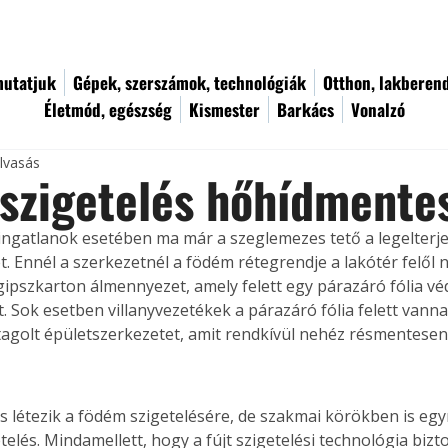
utatjuk
Gépek, szerszámok, technológiák
Otthon, lakberen
Életmód, egészség
Kismester
Barkács
Vonalzó
olvasás
szigetelés hőhídmente
i ingatlanok esetében ma már a szeglemezes tető a legelterj
t. Ennél a szerkezetnél a födém rétegrendje a lakótér felől 
gipszkarton álmennyezet, amely felett egy párazáró fólia véd
. Sok esetben villanyvezetékek a párazáró fólia felett vanna
agolt épületszerkezetet, amit rendkívül nehéz résmentesen 
 létezik a födém szigetelésére, de szakmai körökben is egyr
telés. Mindamellett, hogy a fújt szigetelési technológia bizto