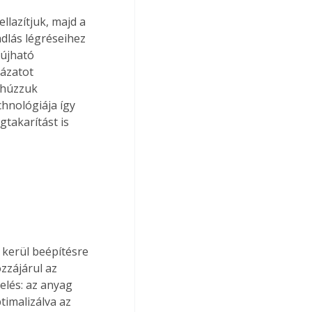
llazítjuk, majd a 
adlás légréseihez 
újható 
kázatot 
ahúzzuk 
chnológiája így 
gtakarítást is 
 kerül beépítésre 
zzájárul az 
lés: az anyag 
imalizálva az 