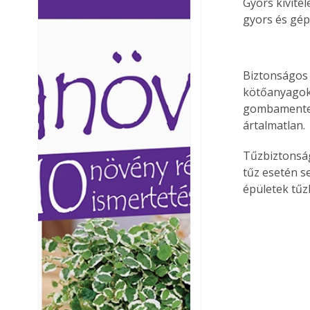
Gyors kivitel
Ezermester lapszámai. A
Ezermester lapszámai
gyors és gép
Laptapir kényelmes megoldás,
Laptapir kényelmes 
mert: – t
mert: – t
Biztonságos 
kötőanyagok
gombamentesí
ártalmatlan.
Tűzbiztonság
tűz esetén s
épületek tűz