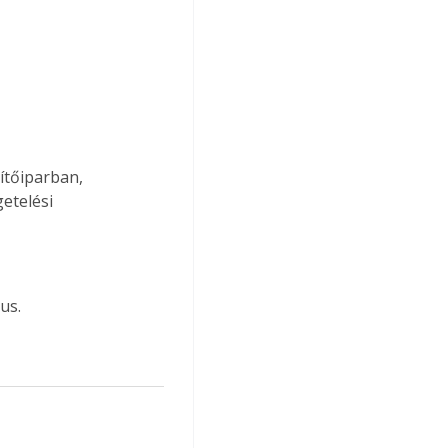
ítőiparban, 
etelési 
us.