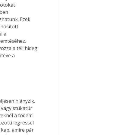
otokat 
ében 
zhatunk. Ezek 
nosított 
l a 
remtéséhez. 
zza a téli hideg 
itéve a 
ljesen hiányzik. 
 vagy stukatúr 
teknél a födém 
özötti légréssel 
 kap, amire pár 