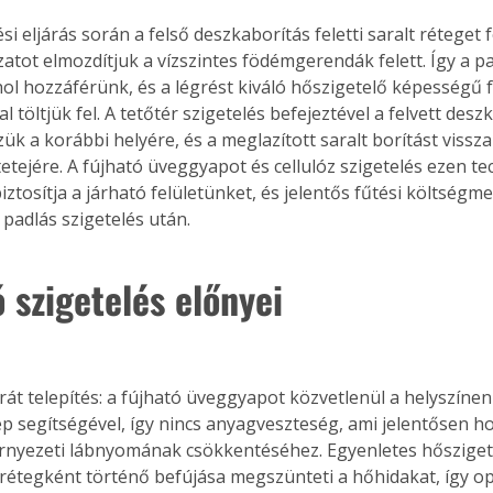
si eljárás során a felső deszkaborítás feletti saralt réteget fe
zatot elmozdítjuk a vízszintes födémgerendák felett. Így a p
l hozzáférünk, és a légrést kiváló hőszigetelő képességű f
 töltjük fel. A tetőtér szigetelés befejeztével a felvett desz
zük a korábbi helyére, és a meglazított saralt borítást vissz
etejére. A fújható üveggyapot és cellulóz szigetelés ezen te
iztosítja a járható felületünket, és jelentős fűtési költségme
 padlás szigetelés után.
 szigetelés előnyei
át telepítés: a fújható üveggyapot közvetlenül a helyszínen
p segítségével, így nincs anyagveszteség, ami jelentősen ho
rnyezeti lábnyomának csökkentéséhez. Egyenletes hőszigete
étegként történő befújása megszünteti a hőhidakat, így opt