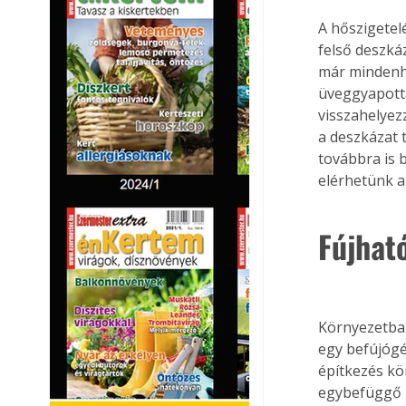
A hőszigetelé
felső deszká
már mindenho
üveggyapottal
visszahelyez
a deszkázat t
továbbra is b
elérhetünk a
Fújható
Környezetbar
egy befújógé
építkezés kö
egybefüggő r