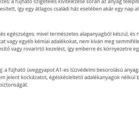
ezés: a fújható szigetelés kivitelezése során az anyag telepít
. A
esített, így egy átlagos családi ház esetében akár egy nap al
megoldás,
és egészséges: mivel természetes alapanyagból készül, és 
at vagy egyéb kémiai adalékokat, nem kíván meg semmiféle
tő vagy rovarirtó kezelést, így emberre és környezetre eg
: a fújható üveggyapot A1-es tűzvédelmi besorolású anyag,
em jelent kockázatot, égéskésleltető adalékanyagok nélkül bi
biztonságát.