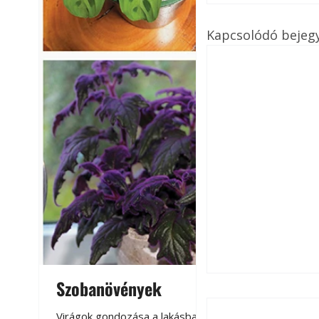
Kapcsolódó bejeg
Szobanövények
Virágoskert: k
teraszon, laká
Virágok gondozása a lakásban,