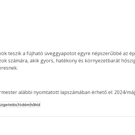
yök teszik a fújható üveggyapotot egyre népszerűbbé az ép
ok számára, akik gyors, hatékony és környezetbarát hőszig
eresnek.
ermester alábbi nyomtatott lapszámában érhető el: 2024/máj
zigetelés
födém
hőhíd