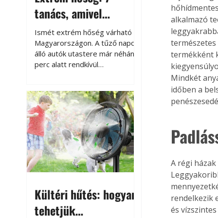
hőhídmentes 
tanács, amivel
alkalmazó te
megóvhatjuk
leggyakrabba
Ismét extrém hőség várható
autónkat a nyári
természetes 
Magyarországon. A tűző napon
álló autók utastere már néhány
termékként k
károktól
perc alatt rendkívül
kiegyensúly
felmelegszik, és rövid időn belül
Mindkét anya
akár a 60-70 °C-ot is
időben a bel
megközelítheti. Ez nemcsak a
penészesedé
beszállást teszi kellemetlenné,
hanem az autó állapotára és a
benne hagyott tárgyakra is
Padlás
káros hatással lehet. Néhány
egyszerű óvintézkedéssel
azonban jelentősen
A régi házak
csökkenthetjük a hőség káros
Leggyakoribb
hatásait.
mennyezetkén
Kültéri hűtés: hogyan
rendelkezik e
tehetjük
és vízszintes