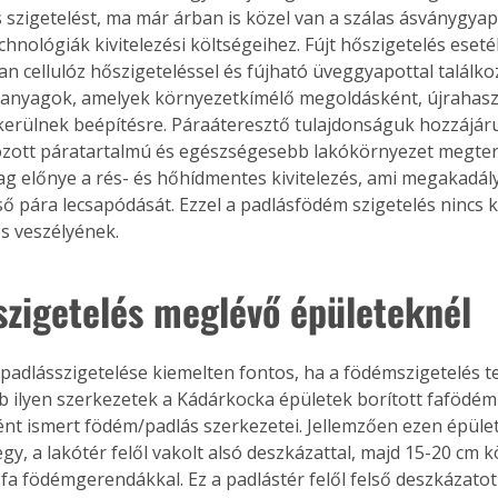
szigetelést, ma már árban is közel van a szálas ásványgyap
chnológiák kivitelezési költségeihez. Fújt hőszigetelés eset
n cellulóz hőszigeteléssel és fújható üveggyapottal találko
anyagok, amelyek környezetkímélő megoldásként, újrahasz
erülnek beépítésre. Páraáteresztő tulajdonságuk hozzájáru
ozott páratartalmú és egészségesebb lakókörnyezet megte
g előnye a rés- és hőhídmentes kivitelezés, ami megakadályo
ső pára lecsapódását. Ezzel a padlásfödém szigetelés nincs k
s veszélyének.
szigetelés meglévő épületeknél
 padlásszigetelése kiemelten fontos, ha a födémszigetelés te
 ilyen szerkezetek a Kádárkocka épületek borított fafödém
t ismert födém/padlás szerkezetei. Jellemzően ezen épüle
gy, a lakótér felől vakolt alsó deszkázattal, majd 15-20 cm k
 fa födémgerendákkal. Ez a padlástér felől felső deszkázatot