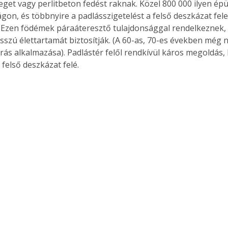
eget vagy perlitbeton fedést raknak. Közel 800 000 ilyen épü
on, és többnyire a padlásszigetelést a felső deszkázat felet
i. Ezen födémek páraáteresztő tulajdonsággal rendelkeznek, 
sszú élettartamát biztosítják. (A 60-as, 70-es években még n
rás alkalmazása). Padlástér felől rendkívül káros megoldás,
 felső deszkázat felé.