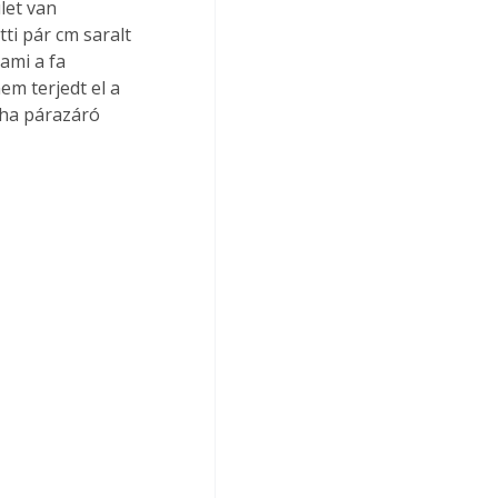
let van 
ti pár cm saralt 
ami a fa 
em terjedt el a 
 ha párazáró 