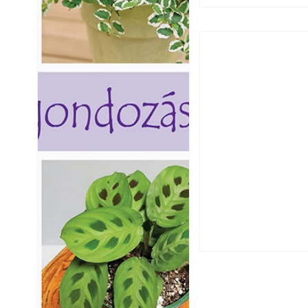
Széndioxid temető