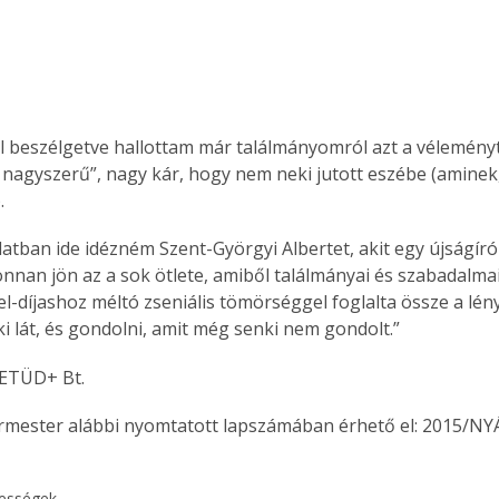
Együtt jobban megéri!
Bővebb információ itt!
 beszélgetve hallottam már találmányomról azt a véleményt
k az
Együtt jobban megéri! A
nagyszerű”, nagy kár, hogy nem neki jutott eszébe (aminek,
mester
könyvek tetszőleges
.
er Old
párosítással kedvezményes
áron, 0 Ft postaköltséggel
latban ide idézném Szent-Györgyi Albertet, akit egy újságíró
ptapir új,
megrendelhetők!
onnan jön az a sok ötlete, amiből találmányai és szabadalmai
és egyedi
l-díjashoz méltó zseniális tömörséggel foglalta össze a lény
tt
lvasására
i lát, és gondolni, amit még senki nem gondolt.”
elefonon
nyelmesen
ETÜD+ Bt.
ben vagy
t is
ermester alábbi nyomtatott lapszámában érhető el: 2015/NY
. Bárhol,
ön élve
ashatók az
kességek