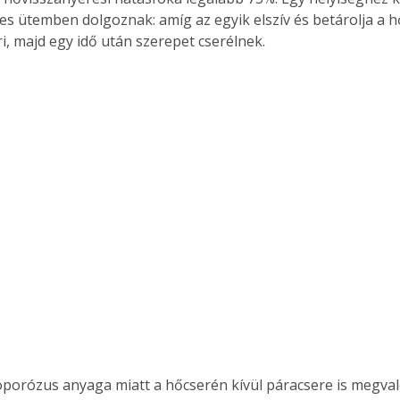
es ütemben dolgoznak: amíg az egyik elszív és betárolja a hő
i, majd egy idő után szerepet cserélnek.
oporózus anyaga miatt a hőcserén kívül páracsere is megval