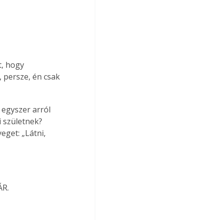
, hogy 
 persze, én csak 
 egyszer arról 
 születnek? 
eget: „Látni, 
ÁR.