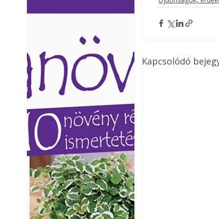
Ezermester lapszámai. A
Ezermester lapszámai
Laptapir kényelmes megoldás,
Laptapir kényelmes 
mert: – t
mert: – t
Kapcsolódó bejeg