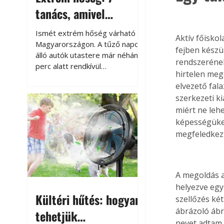
tanács, amivel
megóvhatjuk
Ismét extrém hőség várható
Aktív főisko
autónkat a nyári
Magyarországon. A tűző napon
fejben készü
álló autók utastere már néhány
károktól
rendszeréne
perc alatt rendkívül
hirtelen meg
felmelegszik, és rövid időn belül
elvezető fal
akár a 60-70 °C-ot is
szerkezeti k
megközelítheti. Ez nemcsak a
miért ne leh
beszállást teszi kellemetlenné,
hanem az autó állapotára és a
képességüket
benne hagyott tárgyakra is
megfeledkezt
káros hatással lehet. Néhány
egyszerű óvintézkedéssel
azonban jelentősen
A megoldás a
csökkenthetjük a hőség káros
helyezve egy
hatásait.
Kültéri hűtés: hogyan
szellőzés ké
ábrázoló ábr
tehetjük
nevet adtam,