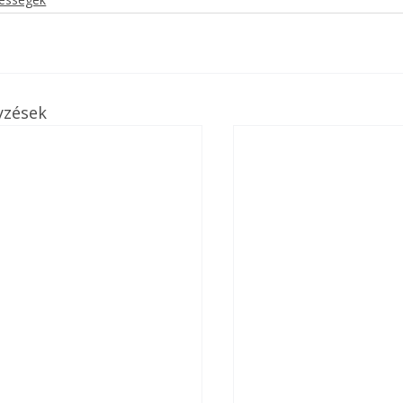
. A
megoldás,
yzések