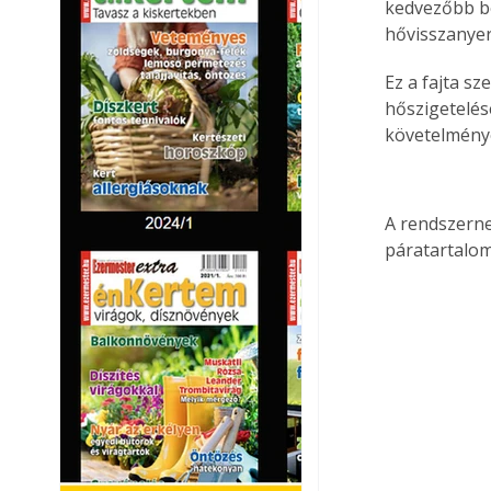
kedvezőbb be
hővisszanyer
Ez a fajta s
hőszigetelés
követelménye
A rendszerne
páratartalom