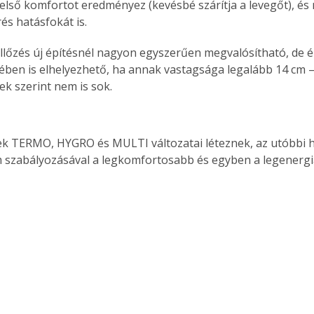
lső komfortot eredményez (kevésbé szárítja a levegőt), és n
és hatásfokát is.
zellőzés új építésnél nagyon egyszerűen megvalósítható, de 
ében is elhelyezhető, ha annak vastagsága legalább 14 cm –
k szerint nem is sok.
k TERMO, HYGRO és MULTI változatai léteznek, az utóbbi h
 szabályozásával a legkomfortosabb és egyben a legenergi