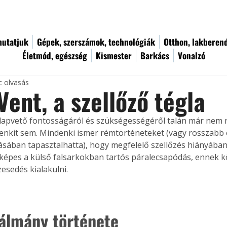
utatjuk
Gépek, szerszámok, technológiák
Otthon, lakberen
Életmód, egészség
Kismester
Barkács
Vonalzó
c olvasás
Vent, a szellőző tégla
alapvető fontosságáról és szükségességéről talán már nem 
nkit sem. Mindenki ismer rémtörténeteket (vagy rosszabb 
sában tapasztalhatta), hogy megfelelő szellőzés hiányában
 képes a külső falsarkokban tartós páralecsapódás, ennek 
esedés kialakulni.
lálmány története