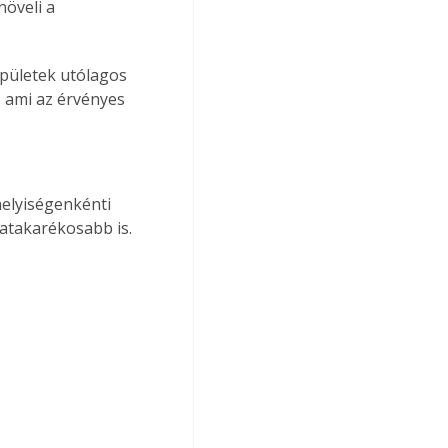
öveli a 
épületek utólagos 
 ami az érvényes 
elyiségenkénti 
atakarékosabb is.