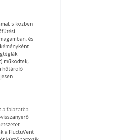
mmal, s közben 
fűtési 
 magamban, és 
s kéményként 
gtéglák 
t) működtek, 
a hőtároló 
jesen 
.
 a falazatba 
ővisszanyerő 
etszetet 
k a FluctuVent 
t kürtő tartozik, 