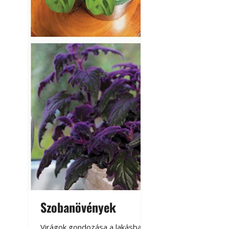
Yamaha koncepci
Szobanövények
Virágoskert: k
teraszon, laká
Virágok gondozása a lakásban,