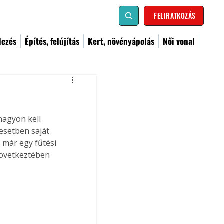
FELIRATKOZÁS
dezés
Építés, felújítás
Kert, növényápolás
Női vonal
nagyon kell 
esetben saját 
 már egy fűtési 
következtében 