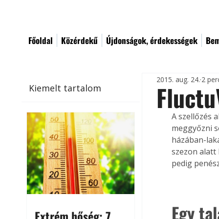
Főoldal
Közérdekű
Újdonságok, érdekességek
Bem
2015. aug. 24.
2 per
Fluctu
Kiemelt tartalom
A szellőzés 
meggyőzni se
házában-laká
szezon alatt
pedig penész
Egy ta
Extrém hőség: 7