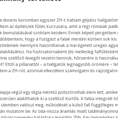
lai docens koromban egyszer ZH-t írattam gépész hallgatói
ltem az építészek fűtés kurzusára, amit a régi rómaiak padló
k bemutatásával szoktam kezdeni. Ennek képeit pergettem
döbbentem, hogy a füstgázt a falak mentén körben sok ki
azóelemek mennyire hasonlítanak a mai égetett üreges agya
ialakításához. Ha füstcsatornaként (és mellesleg falfűtéskén
etne szellőző levegőt vezetni bennük, hőcserére is használv
? Ettől a pillanattól – a hallgatók legnagyobb örömére – tel
em a ZH-ról, azonnal elkezdtem számolgatni és rajzolgatni
lapja végül egy tégla méretű polisztirolhab elem lett, amiket
szerűen alakíthatók ki a szellőző kürtők. A falba integrált h
t ütemben valósul meg, működését a külső fali függőleges m
án mutatom be. Az oda-vissza áramlás miatt találmányomna
 hővisszanyerési hatásfoka legalább 75%. Egy helyiséghez ké