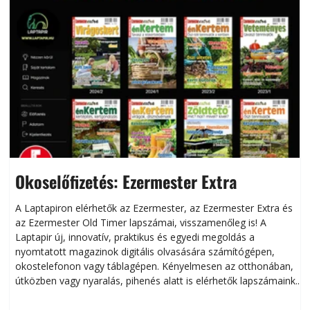
Okoselőfizetés: Ezermester Extra
A Laptapiron elérhetők az Ezermester, az Ezermester Extra és
az Ezermester Old Timer lapszámai, visszamenőleg is! A
Laptapir új, innovatív, praktikus és egyedi megoldás a
L
nyomtatott magazinok digitális olvasására számítógépen,
okostelefonon vagy táblagépen. Kényelmesen az otthonában,
útközben vagy nyaralás, pihenés alatt is elérhetők lapszámaink.
ú
Bárhol, bármikor, akár külföldön élve vagy dolgozva is
B
olvashatók az Ezermester lapszámai. A Laptapir kényelmes