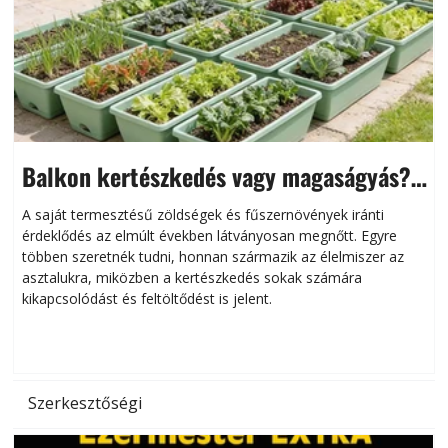
Balkon kertészkedés vagy magaságyás?
Helytakarékos kertészkedés
A saját termesztésű zöldségek és fűszernövények iránti
érdeklődés az elmúlt években látványosan megnőtt. Egyre
többen szeretnék tudni, honnan származik az élelmiszer az
l
asztalukra, miközben a kertészkedés sokak számára
kikapcsolódást és feltöltődést is jelent.
é
d
Szerkesztőségi