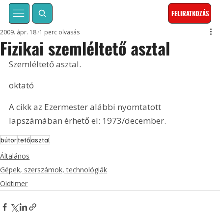
FELIRATKOZÁS
2009. ápr. 18.
1 perc olvasás
Fizikai szemléltető asztal
Szemléltető asztal.
oktató
A cikk az Ezermester alábbi nyomtatott 
lapszámában érhető el: 1973/december.
bútor
tető
asztal
Általános
Gépek, szerszámok, technológiák
Oldtimer