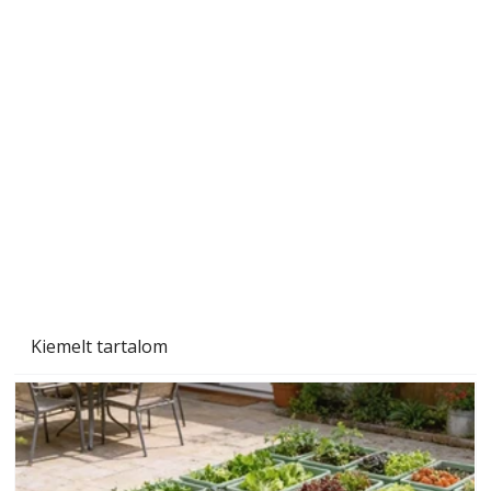
A varrógép és a varrás
Kiemelt tartalom