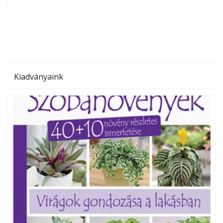
megoldás, mert: – t
Kiadványaink