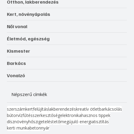
Otthon, lakberendezés
Kert, növényápolás
Női vonal
Életmód, egészség
Kismester
Barkács
Vonalzó
Népszerű címkék
szerszám
kert
felújítás
lakberendezés
kreatív ötlet
barkácsolás
bútor
víz
fűtés
szerkesztőség
elektronika
hasznos tippek
dísznövény
hőszigetelés
tető
megújuló energia
tisztítás
kerti munka
beton
nyár