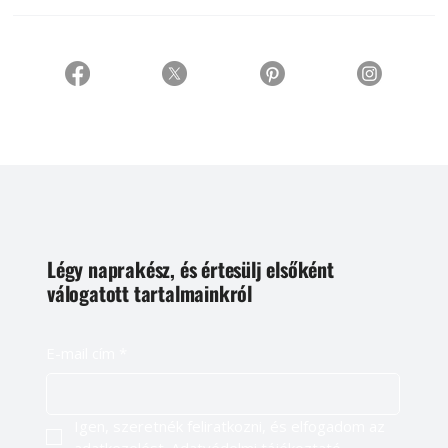
Légy naprakész, és értesülj elsőként
válogatott tartalmainkról
E-mail cím
*
Igen, szeretnék feliratkozni, és elfogadom az 
adatkezelést. 
Adatvédelmi tájékoztató