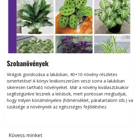
Szobanövények
Virágok gondozása a lakásban, 40+10 növény részletes
ismertetése! A könyv lexikonszerűen veszi sorra a lakásban
s
sikeresen tart­ha­tó növényeket. Már a növény kiválasztásakor
h
segítségünkre lesznek a leírások, mert pontosan megtudjuk,
k
hogy milyen körülményekre (hőmérséklet, páratartalom stb.) van
szüksége a növénynek az egészséges fejlődéshez.
t
Kövess minket