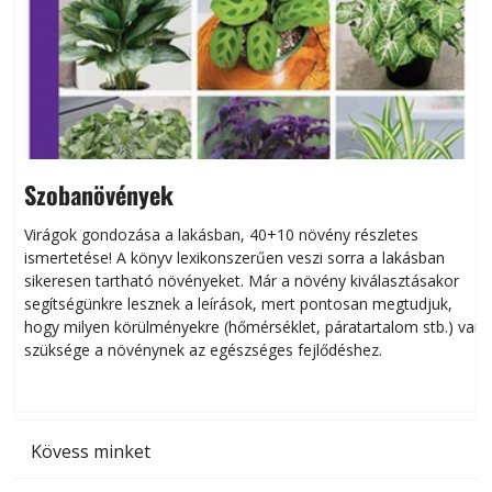
Szobanövények
Virágok gondozása a lakásban, 40+10 növény részletes
ismertetése! A könyv lexikonszerűen veszi sorra a lakásban
s
sikeresen tart­ha­tó növényeket. Már a növény kiválasztásakor
h
segítségünkre lesznek a leírások, mert pontosan megtudjuk,
k
hogy milyen körülményekre (hőmérséklet, páratartalom stb.) van
szüksége a növénynek az egészséges fejlődéshez.
t
Kövess minket