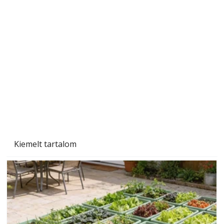
"Kétéltű antenna" nagy érdeklődést váltott ki.
Szerzőjéhez sokan fordultak levelükkel és
személyesen is. Önzetlenül segített
mindenkinek, így több helyhez köt
Kiemelt tartalom