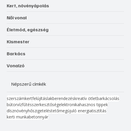
Kert, növényápolás
Női vonal
Életmód, egészség
Kismester
Barkács
Vonalzó
Népszerű címkék
szerszám
kert
felújítás
lakberendezés
kreatív ötlet
barkácsolás
bútor
víz
fűtés
szerkesztőség
elektronika
hasznos tippek
dísznövény
hőszigetelés
tető
megújuló energia
tisztítás
kerti munka
beton
nyár