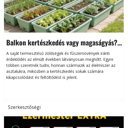
Balkon kertészkedés vagy magaságyás?
Helytakarékos kertészkedés
A saját termesztésű zöldségek és fűszernövények iránti
érdeklődés az elmúlt években látványosan megnőtt. Egyre
többen szeretnék tudni, honnan származik az élelmiszer az
l
asztalukra, miközben a kertészkedés sokak számára
kikapcsolódást és feltöltődést is jelent.
é
d
Szerkesztőségi