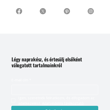
Légy naprakész, és értesülj elsőként
válogatott tartalmainkról
E-mail cím
*
Igen, szeretnék feliratkozni, és elfogadom az 
adatkezelést. 
Adatvédelmi tájékoztató