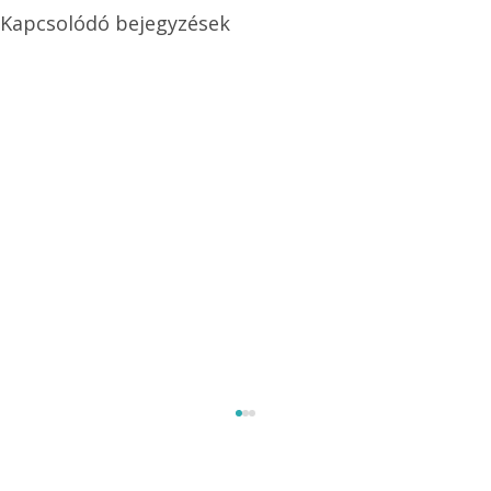
Kapcsolódó bejegyzések
Méretezett kétéltű antenna
Az Ezermester 1980/9. számában bemutatott