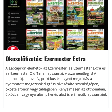
Okoselőfizetés: Ezermester Extra
A Laptapiron elérhetők az Ezermester, az Ezermester Extra és
az Ezermester Old Timer lapszámai, visszamenőleg is! A
Laptapir új, innovatív, praktikus és egyedi megoldás a
L
nyomtatott magazinok digitális olvasására számítógépen,
okostelefonon vagy táblagépen. Kényelmesen az otthonában,
útközben vagy nyaralás, pihenés alatt is elérhetők lapszámaink.
ú
Bárhol, bármikor, akár külföldön élve vagy dolgozva is
B
olvashatók az Ezermester lapszámai. A Laptapir kényelmes
megoldás, mert: – t