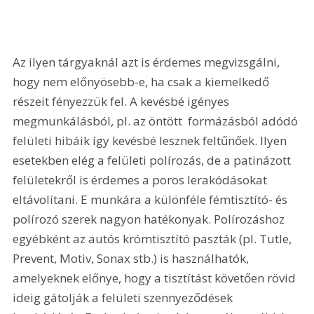
Az ilyen tárgyaknál azt is érdemes megvizsgálni, 
hogy nem előnyösebb-e, ha csak a kiemelkedő 
részeit fényezzük fel. A kevésbé igényes 
megmunkálásból, pl. az öntött  formázásból adódó 
felületi hibáik így kevésbé lesznek feltűnőek. Ilyen 
esetekben elég a felületi polírozás, de a patinázott 
felületekről is érdemes a poros lerakódásokat 
eltávolítani. E munkára a különféle fémtisztító- és 
polírozó szerek nagyon hatékonyak. Polírozáshoz 
egyébként az autós krómtisztító paszták (pl. Tutle, 
Prevent, Motiv, Sonax stb.) is használhatók, 
amelyeknek előnye, hogy a tisztítást követően rövid 
ideig gátolják a felületi szennyeződések 