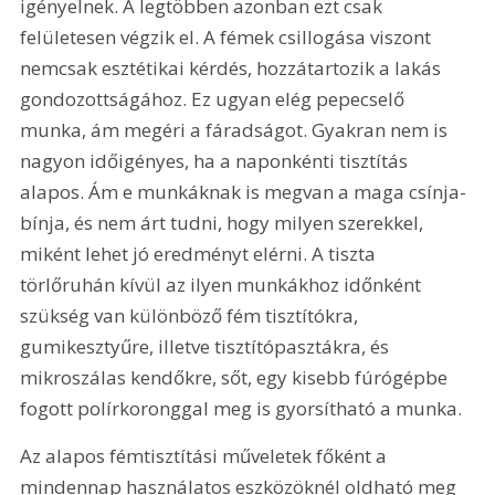
igényelnek. A legtöbben azonban ezt csak 
felületesen végzik el. A fémek csillogása viszont 
nemcsak esztétikai kérdés, hozzátartozik a lakás 
gondozottságához. Ez ugyan elég pepecselő 
munka, ám megéri a fáradságot. Gyakran nem is 
nagyon időigényes, ha a naponkénti tisztítás 
alapos. Ám e munkáknak is megvan a maga csínja-
bínja, és nem árt tudni, hogy milyen szerekkel, 
miként lehet jó eredményt elérni. A tiszta 
törlőruhán kívül az ilyen munkákhoz időnként 
szükség van különböző fém tisztítókra, 
gumikesztyűre, illetve tisztítópasztákra, és 
mikroszálas kendőkre, sőt, egy kisebb fúrógépbe 
fogott polírkoronggal meg is gyorsítható a munka.
Az alapos fémtisztítási műveletek főként a 
mindennap használatos eszközöknél oldható meg 