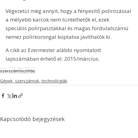
Végezetül még annyit, hogy a fényesítő polírozással 
a mélyebb karcok nem tüntethetők el, ezek 
speciális polírpasztákkal és magas fordulatszámú 
nemez polírkorongal koptatva javíthatók ki.
A cikk az Ezermester alábbi nyomtatott 
lapszámában érhető el: 2015/március.
szerszám
tisztítás
Gépek, szerszámok, technológiák
Kapcsolódó bejegyzések