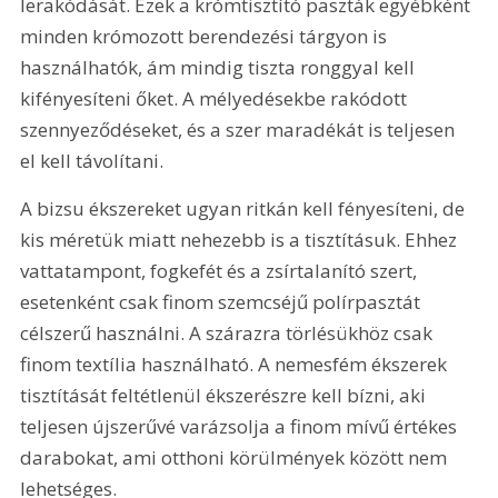
lerakódását. Ezek a krómtisztító paszták egyébként 
minden krómozott berendezési tárgyon is 
használhatók, ám mindig tiszta ronggyal kell 
kifényesíteni őket. A mélyedésekbe rakódott 
szennyeződéseket, és a szer maradékát is teljesen 
el kell távolítani.
A bizsu ékszereket ugyan ritkán kell fényesíteni, de 
kis méretük miatt nehezebb is a tisztításuk. Ehhez 
vattatampont, fogkefét és a zsírtalanító szert, 
esetenként csak finom szemcséjű polírpasztát 
célszerű használni. A szárazra törlésükhöz csak 
finom textília használható. A nemesfém ékszerek 
tisztítását feltétlenül ékszerészre kell bízni, aki 
teljesen újszerűvé varázsolja a finom mívű értékes 
darabokat, ami otthoni körülmények között nem 
lehetséges.