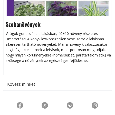
Szobanövények
Virágok gondozása a lakásban, 40+10 növény részletes
ismertetése! A könyv lexikonszerűen veszi sorra a lakásban
s
sikeresen tart­ha­tó növényeket. Már a növény kiválasztásakor
h
segítségünkre lesznek a leírások, mert pontosan megtudjuk,
k
hogy milyen körülményekre (hőmérséklet, páratartalom stb.) van
szüksége a növénynek az egészséges fejlődéshez.
t
Kövess minket