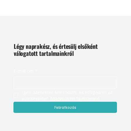
Légy naprakész, és értesülj elsőként
válogatott tartalmainkról
E-mail cím
*
Igen, szeretnék feliratkozni, és elfogadom az 
adatkezelést. 
Adatvédelmi tájékoztató
Feliratkozás