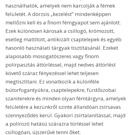
használhatók, amelyek nem karcolják a fémek 
felületét. A dörzsis „kezelést” mindenképpen 
mellőzni kell és a finom fémgyapot sem ajánlott. 
Ezek különösen károsak a csillogó, krómozott, 
esetleg mattított, antikizált csaptelepek és egyéb 
hasonló használati tárgyak tisztításánál. Ezeket 
alaposabb mosogatószeres vagy finom 
polírpasztás áttörléssel, majd nedves áttörlést 
követő száraz fényezéssel lehet teljesen 
megtisztítani. Ez vonatkozik a különféle 
bútorfogantyúkra, csaptelepekre, fürdőszobai 
szaniterekre és minden olyan fémtárgyra, amelyek 
felületére a kezünkről szinte állandóan zsírsavas 
szennyeződés kerül. Gyakori zsírtalanítással, majd 
a polírozó hatású szárazra törléssel lehet 
csillogóan, újszerűvé tenni őket.