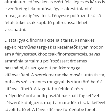
alumínium edényeken is ezért felesleges és káros is 
e védőréteg lekoptatása, így csak zsírtalanító 
mosogatást igényelnek. Fényesre polírozott külső 
felületüket csak koptató polírozással lehet 
visszaadni.
Dísztárgyak, finoman cizellált tálak, kannák és 
egyéb rézműves tárgyak is kezelhetők ilyen módon, 
ám a fényesítésükhöz csak finomszemcsés, savas 
ammónia tartalmú polírozószert érdemes 
használni, és azt gyapjú polírkoronggal 
kifényesíteni. A szerek maradéka mosás után tiszta, 
puha és szöszmentes ronggyal tisztára törölhető és 
kifényesíthető. A tagoltabb felületű részek 
mélyedéséből a polírpasztát használt fogkefével 
célszerű kidolgozni, majd a maradéka tiszta kefével 
távolítható el. A fényesítéshez fúrógépbe fogott 