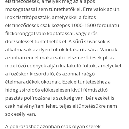
elszíneződések, amelyek még az alapos 
mosogatással sem tüntethetők el. Erre valók az ún. 
inox tisztítópaszták, amelyekkel a foltos 
elszíneződések csak közepes 1000-1500 fordulatú 
filckoronggal való koptatással, vagy erős 
dörzsöléssel tüntethetők el. A sűrű szivacsok is 
alkalmasak az ilyen foltok letakarítására. Vannak 
azonban ennél makacsabb elszíneződések pl. az 
inox főző edények alján kialakuló foltok, amelyeket 
a főzéskor kicsorduló, és azonnal ráégő 
ételmaradékok okoznak. Ezek eltüntetéséhez a 
hideg zsíroldós előkezelésen kívül fémtisztító 
pasztás polírozásra is szükség van, bár ezeket is 
csak halványítani lehet, teljes eltüntetésükre nem 
sok esély van.
A polírozáshoz azonban csak olyan szerek 