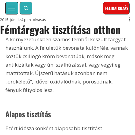
FELIRATKOZÁS
2015. jún. 1.
4 perc olvasás
Fémtárgyak tisztítása otthon
A környezetünkben számos fémből készült tárgyat 
használunk. A felületük bevonata különféle, vannak 
köztük csillogó króm bevonatúak, mások meg 
antikizáltak vagy ún. szálhúzással, vagy vegyileg 
mattítottak. Újszerű hatásuk azonban nem 
„örökéletű”, idővel oxidálódnak, porosodnak, 
fényük fátyolos lesz.
Alapos tisztítás
Ezért időszakonként alaposabb tisztítást 