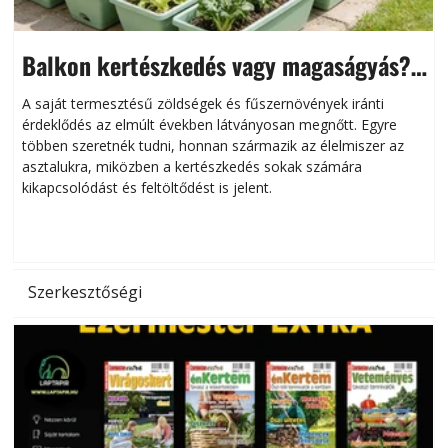
Balkon kertészkedés vagy magaságyás?
Helytakarékos kertészkedés
A saját termesztésű zöldségek és fűszernövények iránti
érdeklődés az elmúlt években látványosan megnőtt. Egyre
többen szeretnék tudni, honnan származik az élelmiszer az
l
asztalukra, miközben a kertészkedés sokak számára
kikapcsolódást és feltöltődést is jelent.
é
d
Szerkesztőségi