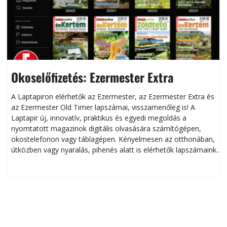
Okoselőfizetés: Ezermester Extra
A Laptapiron elérhetők az Ezermester, az Ezermester Extra és
az Ezermester Old Timer lapszámai, visszamenőleg is! A
Laptapir új, innovatív, praktikus és egyedi megoldás a
L
nyomtatott magazinok digitális olvasására számítógépen,
okostelefonon vagy táblagépen. Kényelmesen az otthonában,
útközben vagy nyaralás, pihenés alatt is elérhetők lapszámaink.
ú
Bárhol, bármikor, akár külföldön élve vagy dolgozva is
B
olvashatók az Ezermester lapszámai. A Laptapir kényelmes
megoldás, mert: – t