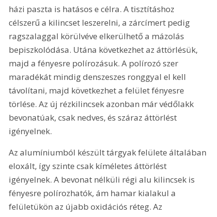
házi paszta is hatásos e célra. A tisztításhoz 
célszerű a kilincset leszerelni, a zárcímert pedig 
ragszalaggal körülvéve elkerülhető a mázolás 
bepiszkolódása. Utána következhet az áttörlésük, 
majd a fényesre polírozásuk. A polírozó szer 
maradékát mindig denszeszes ronggyal el kell 
távolítani, majd következhet a felület fényesre 
törlése. Az új rézkilincsek azonban már védőlakk 
bevonatúak, csak nedves, és száraz áttörlést 
igényelnek.
Az alumíniumból készült tárgyak felülete általában 
eloxált, így szinte csak kíméletes áttörlést 
igényelnek. A bevonat nélküli régi alu kilincsek is 
fényesre polírozhatók, ám hamar kialakul a 
felületükön az újabb oxidációs réteg. Az 