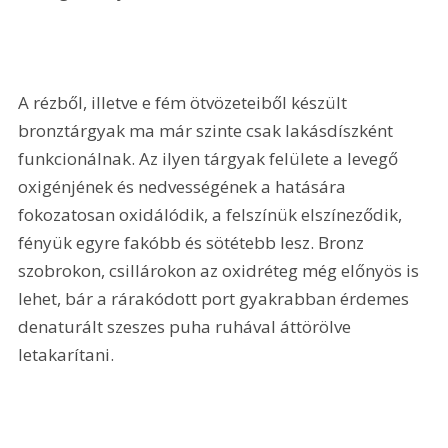
A rézből, illetve e fém ötvözeteiből készült 
bronztárgyak ma már szinte csak lakásdíszként 
funkcionálnak. Az ilyen tárgyak felülete a levegő 
oxigénjének és nedvességének a hatására 
fokozatosan oxidálódik, a felszínük elszíneződik, 
fényük egyre fakóbb és sötétebb lesz. Bronz 
szobrokon, csillárokon az oxidréteg még előnyös is 
lehet, bár a rárakódott port gyakrabban érdemes 
denaturált szeszes puha ruhával áttörölve 
letakarítani.