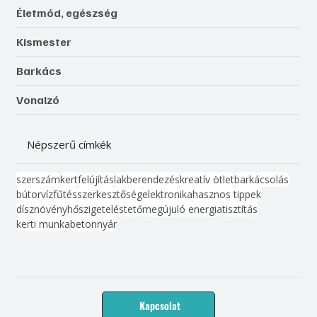
Életmód, egészség
Kismester
Barkács
Vonalzó
Népszerű címkék
szerszám
kert
felújítás
lakberendezés
kreatív ötlet
barkácsolás
bútor
víz
fűtés
szerkesztőség
elektronika
hasznos tippek
dísznövény
hőszigetelés
tető
megújuló energia
tisztítás
kerti munka
beton
nyár
Kapcsolat