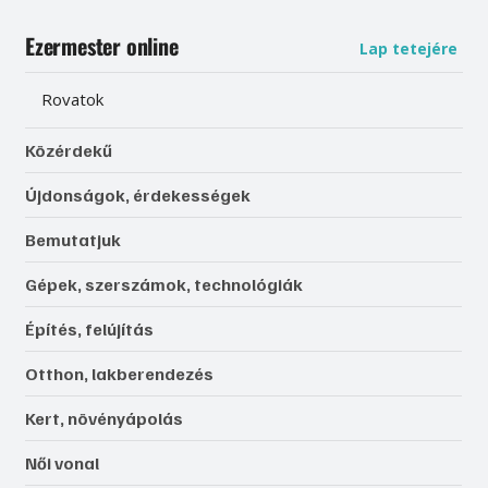
Ezermester online
Lap tetejére
Rovatok
Közérdekű
Újdonságok, érdekességek
Bemutatjuk
Gépek, szerszámok, technológiák
Építés, felújítás
Otthon, lakberendezés
Kert, növényápolás
Női vonal