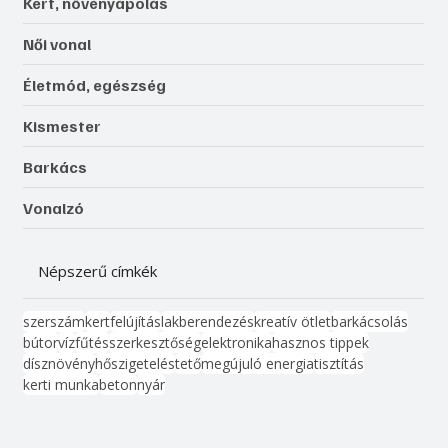
Kert, növényápolás
Női vonal
Életmód, egészség
Kismester
Barkács
Vonalzó
Népszerű címkék
szerszám
kert
felújítás
lakberendezés
kreatív ötlet
barkácsolás
bútor
víz
fűtés
szerkesztőség
elektronika
hasznos tippek
dísznövény
hőszigetelés
tető
megújuló energia
tisztítás
kerti munka
beton
nyár