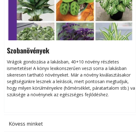
Szobanövények
Virágok gondozása a lakásban, 40+10 növény részletes
ismertetése! A könyv lexikonszerűen veszi sorra a lakásban
s
sikeresen tart­ha­tó növényeket. Már a növény kiválasztásakor
h
segítségünkre lesznek a leírások, mert pontosan megtudjuk,
k
hogy milyen körülményekre (hőmérséklet, páratartalom stb.) van
szüksége a növénynek az egészséges fejlődéshez.
t
Kövess minket