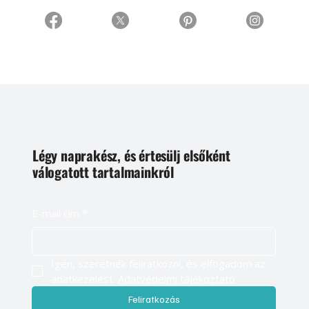
Légy naprakész, és értesülj elsőként
válogatott tartalmainkról
E-mail cím
*
Igen, szeretnék feliratkozni, és elfogadom az 
adatkezelést. 
Adatvédelmi tájékoztató
Feliratkozás