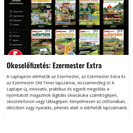
Okoselőfizetés: Ezermester Extra
A Laptapiron elérhetők az Ezermester, az Ezermester Extra és
az Ezermester Old Timer lapszámai, visszamenőleg is! A
Laptapir új, innovatív, praktikus és egyedi megoldás a
L
nyomtatott magazinok digitális olvasására számítógépen,
okostelefonon vagy táblagépen. Kényelmesen az otthonában,
útközben vagy nyaralás, pihenés alatt is elérhetők lapszámaink.
ú
Bárhol, bármikor, akár külföldön élve vagy dolgozva is
B
olvashatók az Ezermester lapszámai. A Laptapir kényelmes
megoldás, mert: – t