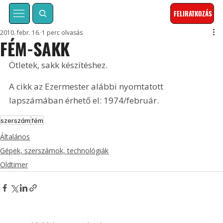
FELIRATKOZÁS
2010. febr. 16.
1 perc olvasás
FÉM-SAKK
Ötletek, sakk készítéshez. 
A cikk az Ezermester alábbi nyomtatott 
lapszámában érhető el: 1974/február.
szerszám
fém
Általános
Gépek, szerszámok, technológiák
Oldtimer