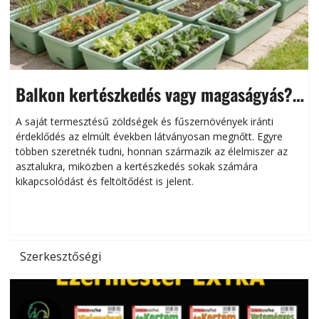
Balkon kertészkedés vagy magaságyás?
Helytakarékos kertészkedés
A saját termesztésű zöldségek és fűszernövények iránti
érdeklődés az elmúlt években látványosan megnőtt. Egyre
többen szeretnék tudni, honnan származik az élelmiszer az
l
asztalukra, miközben a kertészkedés sokak számára
kikapcsolódást és feltöltődést is jelent.
é
d
Szerkesztőségi