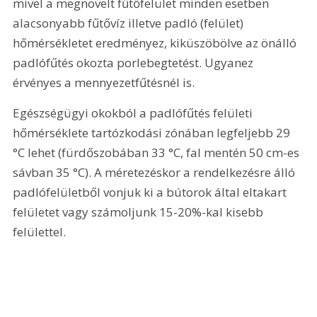
mivel a megnövelt fűtőfelület minden esetben 
alacsonyabb fűtővíz illetve padló (felület) 
hőmérsékletet eredményez, kiküszöbölve az önálló 
padlófűtés okozta porlebegtetést. Ugyanez 
érvényes a mennyezetfűtésnél is.
Egészségügyi okokból a padlófűtés felületi 
hőmérséklete tartózkodási zónában legfeljebb 29 
°C lehet (fürdőszobában 33 °C, fal mentén 50 cm-es 
sávban 35 °C). A méretezéskor a rendelkezésre álló 
padlófelületből vonjuk ki a bútorok által eltakart 
felületet vagy számoljunk 15-20%-kal kisebb 
felülettel.