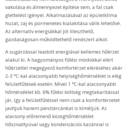
vakolása és álmennyezet építése sem, a fal csak 
glettelést igényel. Alkalmazásával az épületklíma 
huzat, zaj és pormenetes kialakítása válik lehetővé. 
Az alternatív energiákkal jól illeszthető, 
gazdaságosan működtethető rendszert alkot.
A sugárzással leadott energiával kellemes hőérzet 
alakul ki. A hagyományos fűtési módokkal elért 
hőérzettel megegyező komfortérzet eléréséhez akár 
2-3 °C-kal alacsonyabb helyiséghőmérséklet is elég 
felületfűtések esetén. Mivel 1 °C-kal alacsonyabb 
hőmérséklet kb. 6% fűtési költség megtakarítással 
jár, így a felületfűtéssel nem csak a komfortérzetet 
javítjuk hanem pénztárcánkat is kíméljük. Az 
alacsony előremenő közeghőmérséklet 
hőszivattyúval vagy kondenzációs kazánnal is 