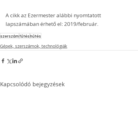
A cikk az Ezermester alábbi nyomtatott 
lapszámában érhető el: 2019/február.
szerszám
fűtés
hűtés
Gépek, szerszámok, technológiák
Kapcsolódó bejegyzések