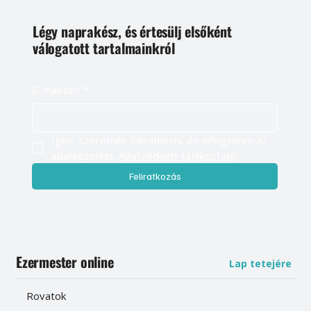
Légy naprakész, és értesülj elsőként
válogatott tartalmainkról
E-mail cím
*
Igen, szeretnék feliratkozni, és elfogadom az 
adatkezelést. 
Adatvédelmi tájékoztató
Feliratkozás
Ezermester online
Lap tetejére
Rovatok