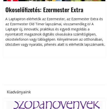
Okoselőfizetés: Ezermester Extra
A Laptapiron elérhetők az Ezermester, az Ezermester Extra és
az Ezermester Old Timer lapszámai, visszamenőleg is! A
Laptapir új, innovatív, praktikus és egyedi megoldás a
L
nyomtatott magazinok digitális olvasására számítógépen,
okostelefonon vagy táblagépen. Kényelmesen az otthonában,
útközben vagy nyaralás, pihenés alatt is elérhetők lapszámaink.
ú
Bárhol, bármikor, akár külföldön élve vagy dolgozva is
B
olvashatók az Ezermester lapszámai. A Laptapir kényelmes
megoldás, mert: – t
Kiadványaink