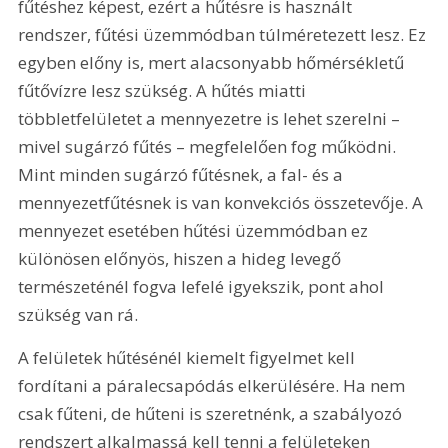
fűtéshez képest, ezért a hűtésre is használt 
rendszer, fűtési üzemmódban túlméretezett lesz. Ez 
egyben előny is, mert alacsonyabb hőmérsékletű 
fűtővízre lesz szükség. A hűtés miatti 
többletfelületet a mennyezetre is lehet szerelni – 
mivel sugárzó fűtés – megfelelően fog működni. 
Mint minden sugárzó fűtésnek, a fal- és a 
mennyezetfűtésnek is van konvekciós összetevője. A 
mennyezet esetében hűtési üzemmódban ez 
különösen előnyös, hiszen a hideg levegő 
természeténél fogva lefelé igyekszik, pont ahol 
szükség van rá.
A felületek hűtésénél kiemelt figyelmet kell 
fordítani a páralecsapódás elkerülésére. Ha nem 
csak fűteni, de hűteni is szeretnénk, a szabályozó 
rendszert alkalmassá kell tenni a felületeken 