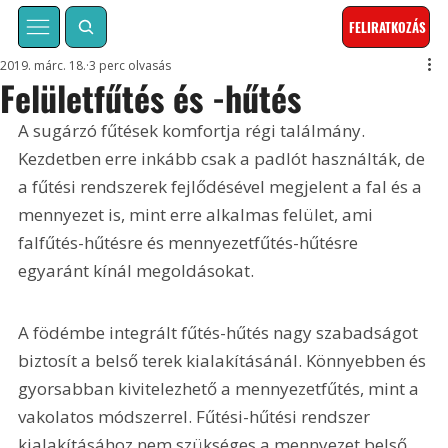
FELIRATKOZÁS
2019. márc. 18.
3 perc olvasás
Felületfűtés és -hűtés
A sugárzó fűtések komfortja régi találmány. 
Kezdetben erre inkább csak a padlót használták, de 
a fűtési rendszerek fejlődésével megjelent a fal és a 
mennyezet is, mint erre alkalmas felület, ami 
falfűtés-hűtésre és mennyezetfűtés-hűtésre 
egyaránt kínál megoldásokat.
A födémbe integrált fűtés-hűtés nagy szabadságot 
biztosít a belső terek kialakításánál. Könnyebben és 
gyorsabban kivitelezhető a mennyezetfűtés, mint a 
vakolatos módszerrel. Fűtési-hűtési rendszer 
kialakításához nem szükséges a mennyezet belső 