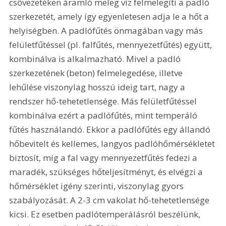
csővezetéken áramló meleg víz felmelegíti a padló 
szerkezetét, amely így egyenletesen adja le a hőt a 
helyiségben. A padlófűtés önmagában vagy más 
felületfűtéssel (pl. falfűtés, mennyezetfűtés) együtt, 
kombinálva is alkalmazható. Mivel a padló 
szerkezetének (beton) felmelegedése, illetve 
lehűlése viszonylag hosszú ideig tart, nagy a 
rendszer hő-tehetetlensége. Más felületfűtéssel 
kombinálva ezért a padlófűtés, mint temperáló 
fűtés használandó. Ekkor a padlófűtés egy állandó 
hőbevitelt és kellemes, langyos padlóhőmérsékletet 
biztosít, míg a fal vagy mennyezetfűtés fedezi a 
maradék, szükséges hőteljesítményt, és elvégzi a 
hőmérséklet igény szerinti, viszonylag gyors 
szabályozását. A 2-3 cm vakolat hő-tehetetlensége 
kicsi. Ez esetben padlótemperálásról beszélünk, 