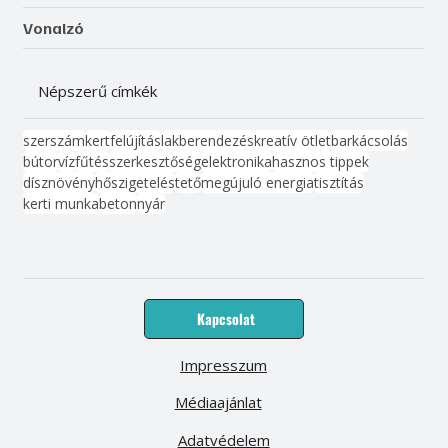
Vonalzó
Népszerű címkék
szerszám
kert
felújítás
lakberendezés
kreatív ötlet
barkácsolás
bútor
víz
fűtés
szerkesztőség
elektronika
hasznos tippek
dísznövény
hőszigetelés
tető
megújuló energia
tisztítás
kerti munka
beton
nyár
Kapcsolat
Impresszum
Médiaajánlat
Adatvédelem