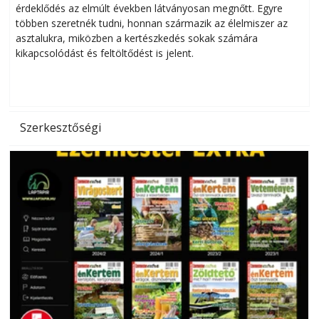
érdeklődés az elmúlt években látványosan megnőtt. Egyre
többen szeretnék tudni, honnan származik az élelmiszer az
l
asztalukra, miközben a kertészkedés sokak számára
kikapcsolódást és feltöltődést is jelent.
é
d
Szerkesztőségi