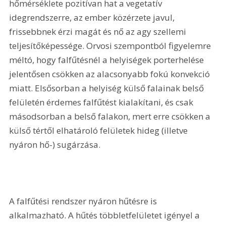
hőmérséklete pozitívan hat a vegetatív 
idegrendszerre, az ember közérzete javul, 
frissebbnek érzi magát és nő az agy szellemi 
teljesítőképessége. Orvosi szempontból figyelemre 
méltó, hogy falfűtésnél a helyiségek porterhelése 
jelentősen csökken az alacsonyabb fokú konvekció 
miatt. Elsősorban a helyiség külső falainak belső 
felületén érdemes falfűtést kialakítani, és csak 
másodsorban a belső falakon, mert erre csökken a 
külső tértől elhatároló felületek hideg (illetve 
nyáron hő-) sugárzása.
A falfűtési rendszer nyáron hűtésre is 
alkalmazható. A hűtés többletfelületet igényel a 