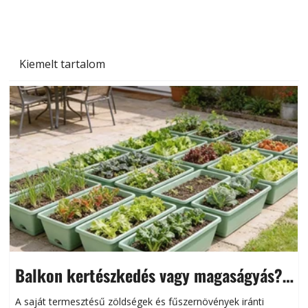
Kiemelt tartalom
Balkon kertészkedés vagy magaságyás?
Helytakarékos kertészkedés
A saját termesztésű zöldségek és fűszernövények iránti