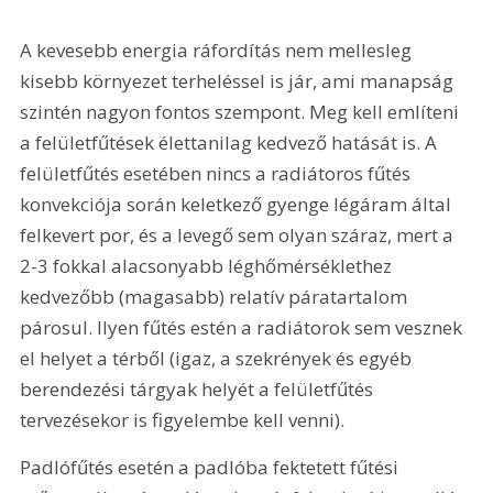
A kevesebb energia ráfordítás nem mellesleg 
kisebb környezet terheléssel is jár, ami manapság 
szintén nagyon fontos szempont. Meg kell említeni 
a felületfűtések élettanilag kedvező hatását is. A 
felületfűtés esetében nincs a radiátoros fűtés 
konvekciója során keletkező gyenge légáram által 
felkevert por, és a levegő sem olyan száraz, mert a 
2-3 fokkal alacsonyabb léghőmérséklethez 
kedvezőbb (magasabb) relatív páratartalom 
párosul. Ilyen fűtés estén a radiátorok sem vesznek 
el helyet a térből (igaz, a szekrények és egyéb 
berendezési tárgyak helyét a felületfűtés 
tervezésekor is figyelembe kell venni).
Padlófűtés esetén a padlóba fektetett fűtési 