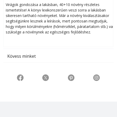
Virágok gondozása a lakásban, 40+10 növény részletes
ismertetése! A könyv lexikonszerűen veszi sorra a lakásban
s
sikeresen tart­ha­tó növényeket. Már a növény kiválasztásakor
h
segítségünkre lesznek a leírások, mert pontosan megtudjuk,
k
hogy milyen körülményekre (hőmérséklet, páratartalom stb.) van
szüksége a növénynek az egészséges fejlődéshez.
t
Kövess minket