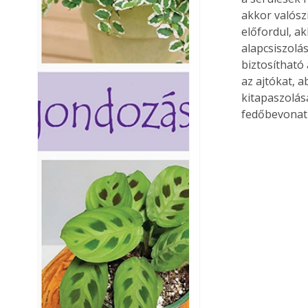
akkor valósz
előfordul, ak
alapcsiszolás
biztosítható
az ajtókat, a
kitapaszolása
fedőbevonat