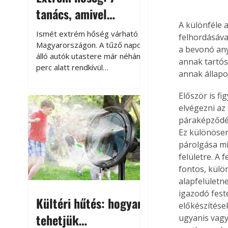
tanács, amivel
A különféle 
megóvhatjuk
Ismét extrém hőség várható
felhordásáva
autónkat a nyári
Magyarországon. A tűző napon
a bevonó anya
álló autók utastere már néhány
károktól
annak tartósn
perc alatt rendkívül
annak állapot
felmelegszik, és rövid időn belül
akár a 60-70 °C-ot is
Először is f
megközelítheti. Ez nemcsak a
elvégezni az
beszállást teszi kellemetlenné,
páraképződés
hanem az autó állapotára és a
Ez különösen
benne hagyott tárgyakra is
párolgása mi
káros hatással lehet. Néhány
felületre. A 
egyszerű óvintézkedéssel
azonban jelentősen
fontos, külö
csökkenthetjük a hőség káros
alapfelületn
hatásait.
igazodó fest
Kültéri hűtés: hogyan
előkészítése
tehetjük
ugyanis vagy