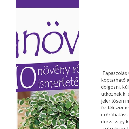
Ezermester lapszámai. A
Ezermester lapszámai
Laptapir kényelmes megoldás,
Laptapir kényelmes 
mert: – t
mert: – t
 Tapaszolás után újabb csiszolásra van szükség, aminek során teljesen simára 
koptatható a 
dolgozni, kü
ütköznek ki e
jelentősen m
festékszemcs
erőráhatássa
durva vagy k
a sérülések 