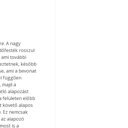
re. A nagy 
dőfesték rosszul 
, ami további 
meztetnek, később 
se, ami a bevonat 
ól függően 
, majd a 
tló alapozást 
a felületen előbb 
zt követő alapos 
e. Ez nemcsak 
 az alapozó 
most is a 