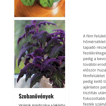
A fém felüle
hőmérsékleti
tapadó részei
festékrétegek
pedig a bevo
további erod
először huzal
fémfelületet
pedig kellő t
ajánlatos pas
tisztítás ut
Szobanövények
Virágoskert: k
fokozottabb 
teraszon, laká
festék számá
Virágok gondozása a lakásban,