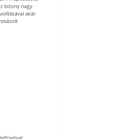
Ez bizony nagy 
olításával akár 
onmázolt 