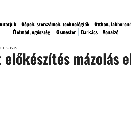
utatjuk
Gépek, szerszámok, technológiák
Otthon, lakberen
Életmód, egészség
Kismester
Barkács
Vonalzó
c olvasás
t előkészítés mázolás e