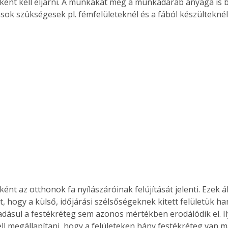
ént kell eljárni. A munkákat még a munkadarab anyaga is b
rások szükségesek pl. fémfelületeknél és a fából készülteknél
ént az otthonok fa nyílászáróinak felújítását jelenti. Ezek á
et, hogy a külső, időjárási szélsőségeknek kitett felületük h
Ráadásul a festékréteg sem azonos mértékben erodálódik el. I
ell megállapítani, hogy a felületeken hány festékréteg van má