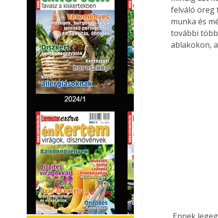
felváló öreg 
munka és még
további több 
ablakokon, a
 Ennek legegyszerűbb módja a régi festék leégetése, pontosabban a hőlégfúvóval 