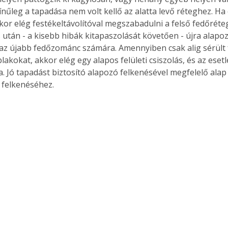
ínűleg a tapadása nem volt kellő az alatta levő réteghez. Ha
kor elég festékeltávolítóval megszabadulni a felső fedőréteg
 után - a kisebb hibák kitapaszolását követően - újra alapoz
 az újabb fedőzománc számára. Amennyiben csak alig sérült 
blakokat, akkor elég egy alapos felületi csiszolás, és az ese
. Jó tapadást biztosító alapozó felkenésével megfelelő alap 
 felkenéséhez.