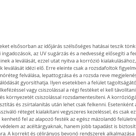
teket elsősorban az időjárás szélsőséges hatásai teszik tönk
 ingadozások, az UV sugárzás és a nedvesség elősegíti a fe
nek a leválását, ezzel utat nyitva a korrózió kialakulásához
 leválását idézi elő. Erre eleinte csak a rozsdafoltok figyel
nóréteg felválása, lepattogzása és a rozsda reve megjelené
álódását gyorsíthatja. Ilyen esetekben a felület tagoltságát
kefézéssel vagy csiszolással a régi festéket el kell távolítani
 és környezetét csiszolással rozsdamentesíteni. A korróziógá
isztítás és zsírtalanítás után lehet csak felkenni. Esetenként 
sziváló réteget kialakítani vegyszeres kezeléssel, és csak e
án kenhető fel az alapozó festék az egész mázolandó felületr
ertben,
Gyógyító növények: a
védelem az acéltárgyaknak, hanem jobb tapadást is biztosít
sban
természet kincsei az
ra. A korrekt és célirányos bevonó rendszerek alkalmazása 