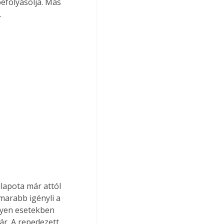
efolyásolja. Más 
.
llapota már attól 
amarabb igényli a 
lyen esetekben 
r. A repedezett, 