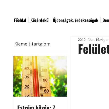
Főoldal
Közérdekű
Újdonságok, érdekességek
Bem
2010. febr. 16.
4 per
Felüle
Kiemelt tartalom
Extrém hőség: 7