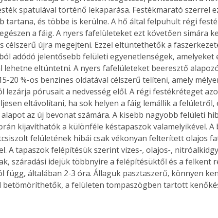
festék spatulával történő lekaparása. Festékmarató szerrel e
 tartana, és többe is kerülne. A hő által felpuhult régi fes
gészen a fáig. A nyers fafelületeket ezt követően simára kell
s célszerű újra megejteni. Ezzel eltüntethetők a faszerkezet
Együtt jobban megéri!
ól adódó jelentősebb felületi egyenetlenségek, amelyeket 
Bővebb információ itt!
k az
Együtt jobban megéri! A
 lehetne eltüntetni. A nyers fafelületeket beeresztő alapozó ol
mester
könyvek tetszőleges
15-20 %-os benzines oldatával célszerű telíteni, amely mélyen
er Old
párosítással kedvezményes
ól lezárja pórusait a nedvesség elől. A régi festékréteget a
áron, 0 Ft postaköltséggel
jesen eltávolítani, ha sok helyen a fáig lemállik a felületről
ptapir új,
megrendelhetők!
lő alapot az új bevonat számára. A kisebb nagyobb felületi hi
és egyedi
orán kijavíthatók a különféle késtapaszok valamelyikével. A 
tt
tcsiszolt felületének hibái csak vékonyan felterített olajos fa
lvasására
l. A tapaszok felépítésük szerint vizes-, olajos-, nitróalkidg
elefonon
, száradási idejük többnyire a felépítésüktől és a felkent r
nyelmesen
l függ, általában 2-3 óra. Állaguk pasztaszerű, könnyen ken
ben vagy
ól betömöríthetők, a felületen tompaszögben tartott kenőkés
t is
. Bárhol,
ön élve
ashatók az