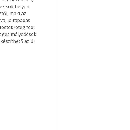
 ez sok helyen 
től, majd az 
va, jó tapadás 
festékréteg fedi 
tleges mélyedések 
készíthető az új 