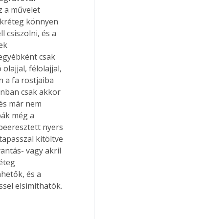
z a művelet 
tékréteg könnyen 
 csiszolni, és a 
ek 
egyébként csak 
ajjal, félolajjal, 
 a fa rostjaiba 
zonban csak akkor 
, és már nem 
bák még a 
beeresztett nyers 
tapasszal kitöltve 
yantás- vagy akril 
éteg 
hetők, és a 
sel elsimíthatók.