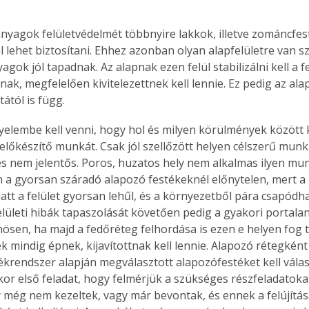
anyagok felületvédelmét többnyire lakkok, illetve zománcfes
l lehet biztosítani. Ehhez azonban olyan alapfelületre van 
gok jól tapadnak. Az alapnak ezen felül stabilizálni kell a fe
ak, megfelelően kivitelezettnek kell lennie. Ez pedig az ala
ától is függ.
igyelembe kell venni, hogy hol és milyen körülmények között 
 előkészítő munkát. Csak jól szellőzött helyen célszerű munk
 nem jelentős. Poros, huzatos hely nem alkalmas ilyen mun
 a gyorsan száradó alapozó festékeknél előnytelen, mert a 
att a felület gyorsan lehűl, és a környezetből pára csapódh
felületi hibák tapaszolását követően pedig a gyakori portalan
nösen, ha majd a fedőréteg felhordása is ezen e helyen fog t
ek mindig épnek, kijavítottnak kell lennie. Alapozó rétegkén
ékrendszer alapján megválasztott alapozófestéket kell válas
kor első feladat, hogy felmérjük a szükséges részfeladatokat.
 még nem kezeltek, vagy már bevontak, és ennek a felújítása