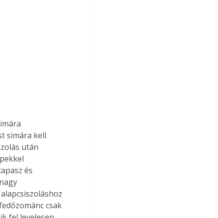
t simára kell 
zolás után 
épekkel 
tapasz és 
 nagy 
 alapcsiszoláshoz 
 fedőzománc csak 
 fel levelesen, 