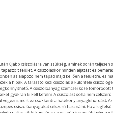
. A
megoldás,
tapaszolt felület. A csiszoláskor minden aljazást és bemarás
lönben az alapozó nem tapad majd kellően a felületre, és má
zek a hibák. A fárasztó kézi csiszolás a különféle csiszológ
egkönnyíthető. A csiszolóanyag szemcséi közé tömörödött 
éket gyakran ki kell kefélni. A csiszolást soha nem célszerű
l végezni, mert ez csökkenti a hatékony anyaglehordást. Az
özepes csiszolóanyagokat célszerű használni. Ha a legfelső
helyén pattogzik ki kagylósan, vagy néhány egyéb helyen válik