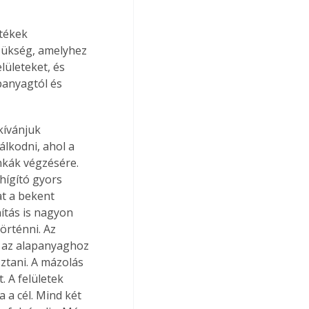
tékek 
szükség, amelyhez 
lületeket, és 
panyagtól és 
kívánjuk 
álkodni, ahol a 
kák végzésére. 
hígító gyors 
at a bekent 
ítás is nagyon 
örténni. Az 
t az alapanyaghoz 
ztani. A mázolás 
 A felületek 
 a cél. Mind két 