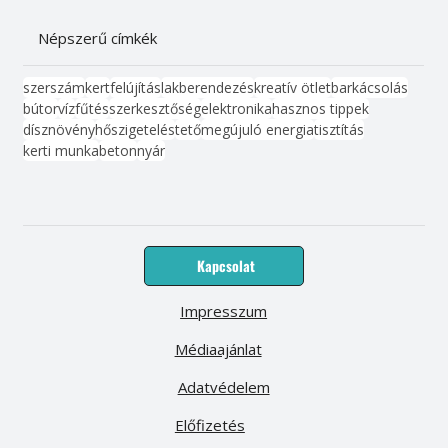
Népszerű címkék
szerszám
kert
felújítás
lakberendezés
kreatív ötlet
barkácsolás
bútor
víz
fűtés
szerkesztőség
elektronika
hasznos tippek
dísznövény
hőszigetelés
tető
megújuló energia
tisztítás
kerti munka
beton
nyár
Kapcsolat
Impresszum
Médiaajánlat
Adatvédelem
Előfizetés