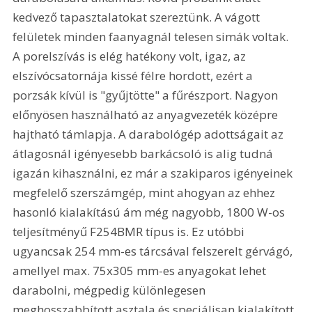
kedvező tapasztalatokat szereztünk. A vágott 
felületek minden faanyagnál telesen simák voltak. 
A porelszívás is elég hatékony volt, igaz, az 
elszívócsatornája kissé félre hordott, ezért a 
porzsák kívül is "gyűjtötte" a fűrészport. Nagyon 
előnyösen használható az anyagvezeték középre 
hajtható támlapja. A darabológép adottságait az 
átlagosnál igényesebb barkácsoló is alig tudná 
igazán kihasználni, ez már a szakiparos igényeinek 
megfelelő szerszámgép, mint ahogyan az ehhez 
hasonló kialakítású ám még nagyobb, 1800 W-os 
teljesítményű F254BMR típus is. Ez utóbbi 
ugyancsak 254 mm-es tárcsával felszerelt gérvágó, 
amellyel max. 75x305 mm-es anyagokat lehet 
darabolni, mégpedig különlegesen 
meghosszabbított asztala és speciálisan kialakított 