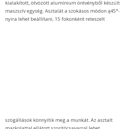
kialakított, ötvözött alumínium öntvényből készült 
maszszív egység. Asztalát a szokásos módon ą45°-
nyira lehet beállítani, 15 fokonként reteszelt 
szögállások könnyítik meg a munkát. Az asztalt 
markolattal ellátott szorítócsavarral lehet 