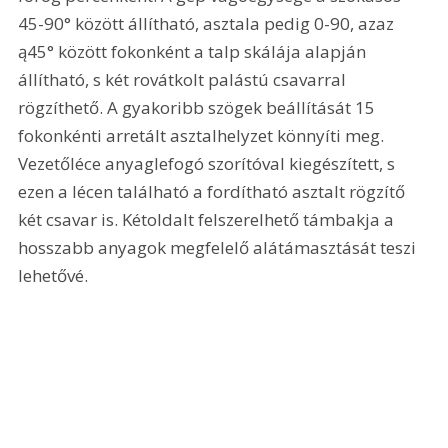
45-90° között állítható, asztala pedig 0-90, azaz 
ą45° között fokonként a talp skálája alapján 
állítható, s két rovátkolt palástú csavarral 
rögzíthető. A gyakoribb szögek beállítását 15 
fokonkénti arretált asztalhelyzet könnyíti meg. 
Vezetőléce anyaglefogó szorítóval kiegészített, s 
ezen a lécen található a fordítható asztalt rögzítő 
két csavar is. Kétoldalt felszerelhető támbakja a 
hosszabb anyagok megfelelő alátámasztását teszi 
lehetővé. 