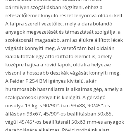
bármilyen szögállásban rögzíteni, ehhez a 
reteszelőlemez kinyúló részét lenyomva oldani kell. 
A talpra szerelt vezetőléc, mely a darabolandó 
anyagok megvezetését és támasztását szolgálja, a 
szokásosnál magasabb, ami az élükre állított lécek 
vágását könnyíti meg. A vezető tám bal oldalán 
kialakítottak egy átfordítható elemet is, amely 
középre hajtva a rövid lapok, oldalra helyezve 
viszont a hosszabb deszkák vágását könnyíti meg. 
A Feider F 254 BM igényes kivitelű, akár 
huzamosabb használatra is alkalmas gép, amely a 
szakiparosok igényeit is kielégíti. A gérvágó 
önsúlya 13 kg, s 90/90°-ban 93x88, 90/45°-os 
állásban 93x67, 45/90°-os beállításban 50x85, 
végül 45/45°-os beállításnál 50x63 mm-es anyagok 
darabolására alkalmas. Rövid próbáink alatt 