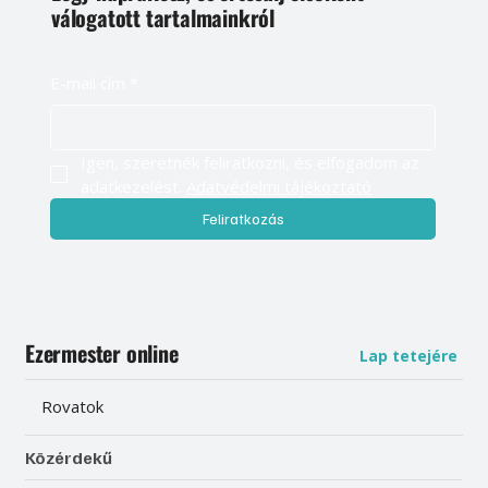
válogatott tartalmainkról
E-mail cím
*
Igen, szeretnék feliratkozni, és elfogadom az 
adatkezelést. 
Adatvédelmi tájékoztató
Feliratkozás
Ezermester online
Lap tetejére
Rovatok
Közérdekű