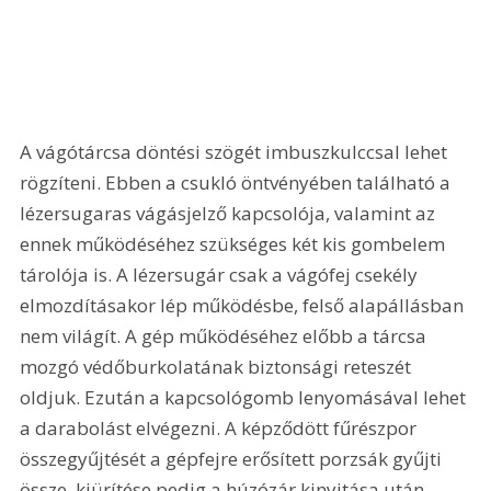
A vágótárcsa döntési szögét imbuszkulccsal lehet 
rögzíteni. Ebben a csukló öntvényében található a 
lézersugaras vágásjelző kapcsolója, valamint az 
ennek működéséhez szükséges két kis gombelem 
tárolója is. A lézersugár csak a vágófej csekély 
elmozdításakor lép működésbe, felső alapállásban 
nem világít. A gép működéséhez előbb a tárcsa 
mozgó védőburkolatának biztonsági reteszét 
oldjuk. Ezután a kapcsológomb lenyomásával lehet 
a darabolást elvégezni. A képződött fűrészpor 
összegyűjtését a gépfejre erősített porzsák gyűjti 
össze, kiürítése pedig a húzózár kinyitása után 