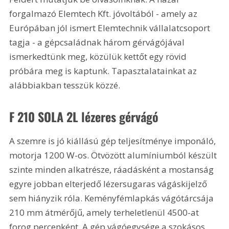
forgalmazó Elemtech Kft. jóvoltából - amely az 
Európában jól ismert Elemtechnik vállalatcsoport 
tagja - a gépcsaládnak három gérvágójával 
ismerkedtünk meg, közülük kettőt egy rövid 
próbára meg is kaptunk. Tapasztalatainkat az 
alábbiakban tesszük közzé.
F 210 SOLA 2L lézeres gérvágó
A szemre is jó kiállású gép teljesítménye imponáló, 
motorja 1200 W-os. Ötvözött alumíniumból készült 
szinte minden alkatrésze, ráadásként a mostanság 
egyre jobban elterjedő lézersugaras vágáskijelző 
sem hiányzik róla. Keményfémlapkás vágótárcsája 
210 mm átmérőjű, amely terheletlenül 4500-at 
forog percenként. A gép vágóegysége a szokásos 