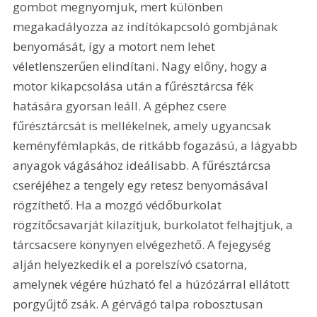
gombot megnyomjuk, mert különben 
megakadályozza az indítókapcsoló gombjának 
benyomását, így a motort nem lehet 
véletlenszerűen elindítani. Nagy előny, hogy a 
motor kikapcsolása után a fűrésztárcsa fék 
hatására gyorsan leáll. A géphez csere 
fűrésztárcsát is mellékelnek, amely ugyancsak 
keményfémlapkás, de ritkább fogazású, a lágyabb 
anyagok vágásához ideálisabb. A fűrésztárcsa 
cseréjéhez a tengely egy retesz benyomásával 
rögzíthető. Ha a mozgó védőburkolat 
rögzítőcsavarját kilazítjuk, burkolatot felhajtjuk, a 
tárcsacsere könynyen elvégezhető. A fejegység 
alján helyezkedik el a porelszívó csatorna, 
amelynek végére húzható fel a húzózárral ellátott 
porgyűjtő zsák. A gérvágó talpa robosztusan 