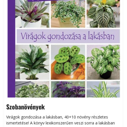
Szobanövények
Virágok gondozása a lakásban, 40+10 növény részletes
ismertetése! A könyv lexikonszerűen veszi sorra a lakásban
s