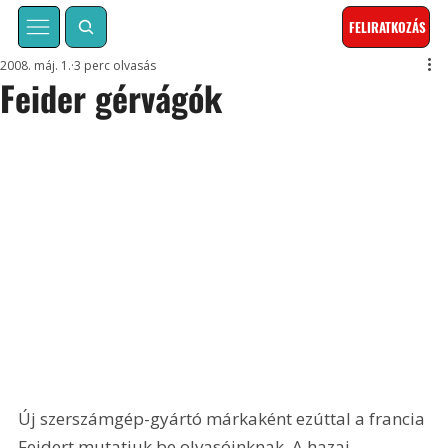
FELIRATKOZÁS
2008. máj. 1.
3 perc olvasás
Feider gérvágók
Új szerszámgép-gyártó márkaként ezúttal a francia 
Feidert mutatjuk be olvasóinknak. A hazai 