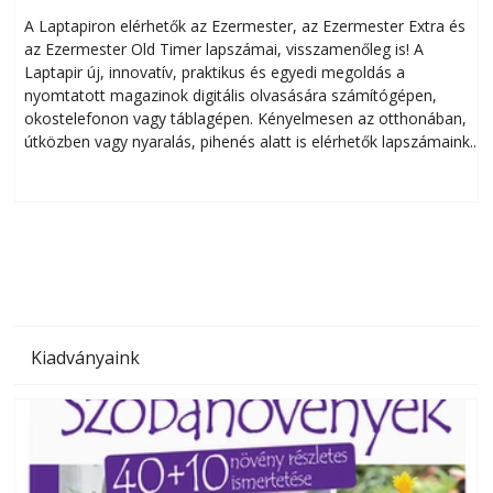
A Laptapiron elérhetők az Ezermester, az Ezermester Extra és
az Ezermester Old Timer lapszámai, visszamenőleg is! A
Laptapir új, innovatív, praktikus és egyedi megoldás a
L
nyomtatott magazinok digitális olvasására számítógépen,
okostelefonon vagy táblagépen. Kényelmesen az otthonában,
útközben vagy nyaralás, pihenés alatt is elérhetők lapszámaink.
ú
Bárhol, bármikor, akár külföldön élve vagy dolgozva is
B
olvashatók az Ezermester lapszámai. A Laptapir kényelmes
megoldás, mert: – t
Kiadványaink