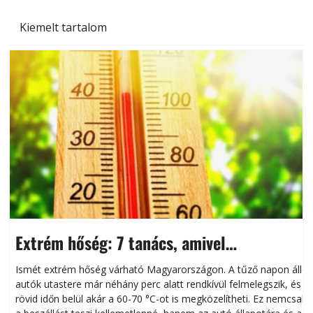
Kiemelt tartalom
Extrém hőség: 7 tanács, amivel
megóvhatjuk autónkat a nyári károktól
Ismét extrém hőség várható Magyarországon. A tűző napon álló
autók utastere már néhány perc alatt rendkívül felmelegszik, és
rövid időn belül akár a 60-70 °C-ot is megközelítheti. Ez nemcsak
n