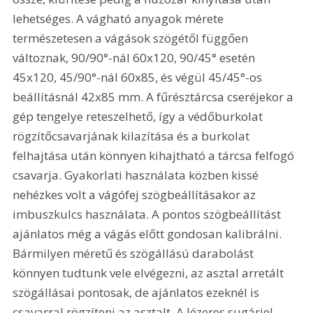
lehetséges. A vágható anyagok mérete 
természetesen a vágások szögétől függően 
változnak, 90/90°-nál 60x120, 90/45° esetén 
45x120, 45/90°-nál 60x85, és végül 45/45°-os 
beállításnál 42x85 mm. A fűrésztárcsa cseréjekor a 
gép tengelye reteszelhető, így a védőburkolat 
rögzítőcsavarjának kilazítása és a burkolat 
felhajtása után könnyen kihajtható a tárcsa felfogó 
csavarja. Gyakorlati használata közben kissé 
nehézkes volt a vágófej szögbeállításakor az 
imbuszkulcs használata. A pontos szögbeállítást 
ajánlatos még a vágás előtt gondosan kalibrálni. 
Bármilyen méretű és szögállású darabolást 
könnyen tudtunk vele elvégezni, az asztal arretált 
szögállásai pontosak, de ajánlatos ezeknél is 
csavarral rögzíteni az asztalt. A lézeres sugárjel 