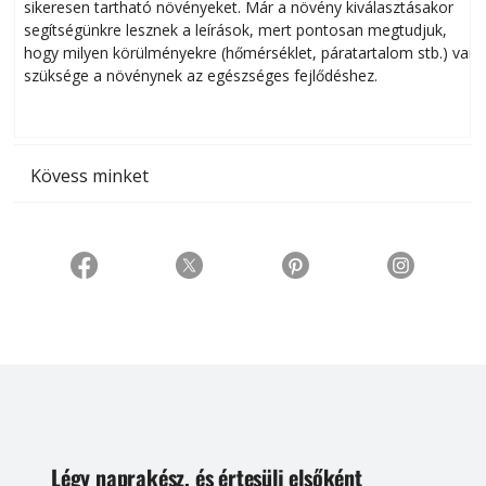
sikeresen tart­ha­tó növényeket. Már a növény kiválasztásakor
h
segítségünkre lesznek a leírások, mert pontosan megtudjuk,
k
hogy milyen körülményekre (hőmérséklet, páratartalom stb.) van
szüksége a növénynek az egészséges fejlődéshez.
t
Kövess minket
Légy naprakész, és értesülj elsőként