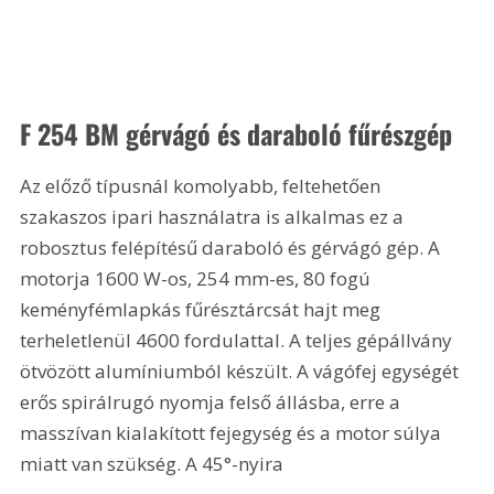
F 254 BM gérvágó és daraboló fűrészgép
Az előző típusnál komolyabb, feltehetően 
szakaszos ipari használatra is alkalmas ez a 
robosztus felépítésű daraboló és gérvágó gép. A 
motorja 1600 W-os, 254 mm-es, 80 fogú 
keményfémlapkás fűrésztárcsát hajt meg 
terheletlenül 4600 fordulattal. A teljes gépállvány 
ötvözött alumíniumból készült. A vágófej egységét 
erős spirálrugó nyomja felső állásba, erre a 
masszívan kialakított fejegység és a motor súlya 
miatt van szükség. A 45°-nyira