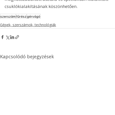
csuklókialakításának köszönhetően.
szerszám
fűrész
gérvágó
Gépek, szerszámok, technológiák
Kapcsolódó bejegyzések