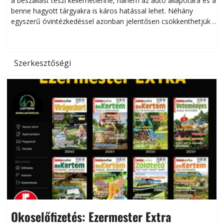
a beszállást teszi kellemetlenné, hanem az autó állapotára és a
benne hagyott tárgyakra is káros hatással lehet. Néhány
egyszerű óvintézkedéssel azonban jelentősen csökkenthetjük a
hőség káros hatásait.
l
Szerkesztőségi
Okoselőfizetés: Ezermester Extra