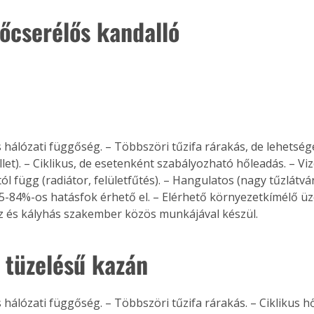
hőcserélős kandalló
 hálózati függőség. – Többszöri tűzifa rárakás, de lehetsé
let). – Ciklikus, de esetenként szabályozható hőleadás. – Viz
ól függ (radiátor, felületfűtés). – Hangulatos (nagy tűzlátván
75-84%-os hatásfok érhető el. – Elérhető környezetkímélő ü
 és kályhás szakember közös munkájával készül. 
 tüzelésű kazán
ertben,
Gyógyító növények: a
sban
természet kincsei az
hálózati függőség. – Többszöri tűzifa rárakás. – Ciklikus hő