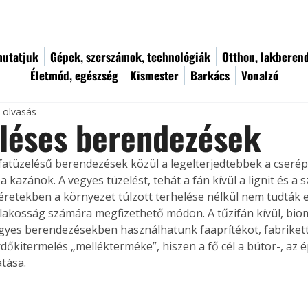
utatjuk
Gépek, szerszámok, technológiák
Otthon, lakberen
Életmód, egészség
Kismester
Barkács
Vonalzó
c olvasás
léses berendezések
 fatüzelésű berendezések közül a legelterjedtebbek a cserép
a kazánok. A vegyes tüzelést, tehát a fán kívül a lignit és a 
éretekben a környezet túlzott terhelése nélkül nem tudták e
lakosság számára megfizethető módon. A tűzifán kívül, bio
gyes berendezésekben használhatunk faaprítékot, fabrikettet
rdőkitermelés „mellékterméke”, hiszen a fő cél a bútor-, az ép
átása.