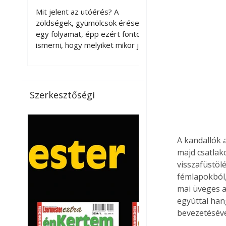
érnek tovább leszedés
Mit jelent az utóérés? A
után?
zöldségek, gyümölcsök érése
egy folyamat, épp ezért fontos
ismerni, hogy melyiket mikor jó
leszedni. Meg kell különböztetni
a gazdasági és a biológiai
érettséget. Például a
paradicsomot sokszor
Szerkesztőségi
gazdasági érettségben, azaz
félig éretten szedik le, ezután
utaztatják hosszan, és még
pulton tartható kell legyen.
A kandallók a
Utóérik eközben, de nem lesz
majd csatlak
olyan ízű, mint amit a saját
visszafüstölé
kertünkben, biológiai
fémlapokból,
érettségben szedünk le. Teljes
mai üveges aj
érettségben szedve nem
tárolható h
egyúttal han
bevezetésével