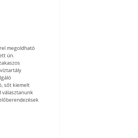
rrel megoldható 
tt ún. 
zakaszos 
íztartály 
lgáló 
, sőt kiemelt 
ll választanunk 
zelőberendezések 