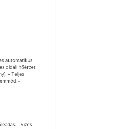
ges automatikus 
es oldali hőérzet 
y). – Teljes 
zemmód. – 
leadás. – Vizes 