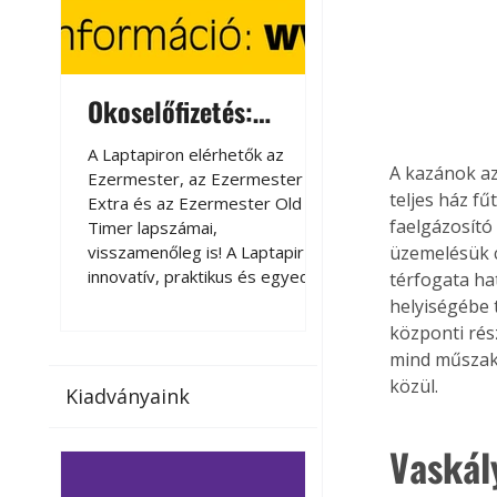
Okoselőfizetés:
Okoselőfizetés
Ezermester Extra
A Laptapiron elérhetők az
A Laptapiron elérhető
A kazánok az
Ezermester, az Ezermester
Ezermester, az Ezer
teljes ház f
Extra és az Ezermester Old
Extra és az Ezermest
faelgázosító
Timer lapszámai,
Timer lapszámai,
visszamenőleg is! A Laptapir új,
visszamenőleg is! A La
üzemelésük c
innovatív, praktikus és egyedi
innovatív, praktikus 
térfogata ha
megoldás a nyomtatott
megoldás a nyomtato
helyiségébe 
magazinok digitális olvasására
magazinok digitális o
központi rész
számítógépen, okostelefonon
számítógépen, okost
mind műszaki
vagy táblagépen. Kényelmesen
vagy táblagépen. Ké
közül.
Kiadványaink
az otthonában, útközben vagy
az otthonában, útköz
nyaralás, pihenés alatt is
nyaralás, pihenés alat
elérhetők lapszámaink. Bárhol,
elérhetők lapszámaink
Vaskál
bármikor, akár külföldön élve
bármikor, akár külföld
vagy dolgozva is olvashatók az
vagy dolgozva is olv