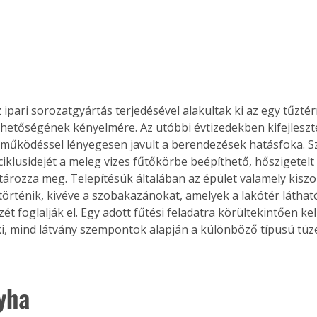
Együtt jobban megéri!
Bővebb információ itt!
k az
Együtt jobban megéri! A
 ipari sorozatgyártás terjedésével alakultak ki az egy tűzté
mester
könyvek tetszőleges
űthetőségének kényelmére. Az utóbbi évtizedekben kifejleszte
er Old
párosítással kedvezményes
 működéssel lényegesen javult a berendezések hatásfoka. S
áron, 0 Ft postaköltséggel
ptapir új,
megrendelhetők!
iklusidejét a meleg vizes fűtőkörbe beépíthető, hőszigetelt v
és egyedi
tározza meg. Telepítésük általában az épület valamely kiszo
tt
történik, kivéve a szobakazánokat, amelyek a lakótér látható
lvasására
ét foglalják el. Egy adott fűtési feladatra körültekintően ke
elefonon
, mind látvány szempontok alapján a különböző típusú tü
nyelmesen
ben vagy
t is
. Bárhol,
yha
ön élve
ashatók az