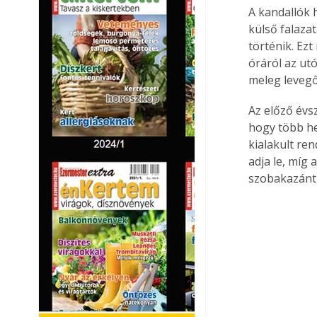
A kandallók 
külső falaza
történik. Ez
óráról az utó
meleg levegő
Az előző évs
hogy több he
kialakult re
adja le, míg
szobakazánt 