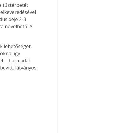
 tűztérbetét 
 elkeveredésével 
lusideje 2-3 
ra növelhető. A 
k lehetőségét, 
óknál így 
dét – harmadát 
bevitt, látványos 