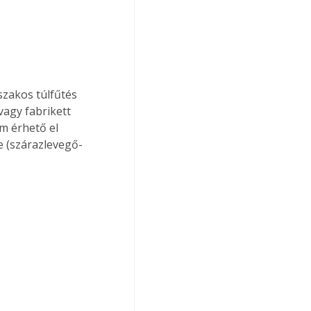
szakos túlfűtés 
vagy fabrikett 
m érhető el 
 (szárazlevegő-