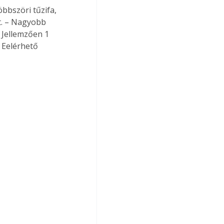
bbszöri tűzifa, 
t. – Nagyobb 
 Jellemzően 1 
 Eelérhető 