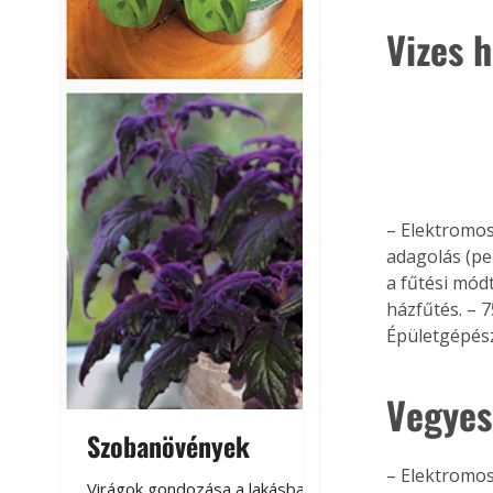
Vizes 
– Elektromos
adagolás (pel
a fűtési módt
házfűtés. – 
Épületgépész
Vegyes
Szobanövények
Virágoskert: k
teraszon, laká
– Elektromos 
Virágok gondozása a lakásban,