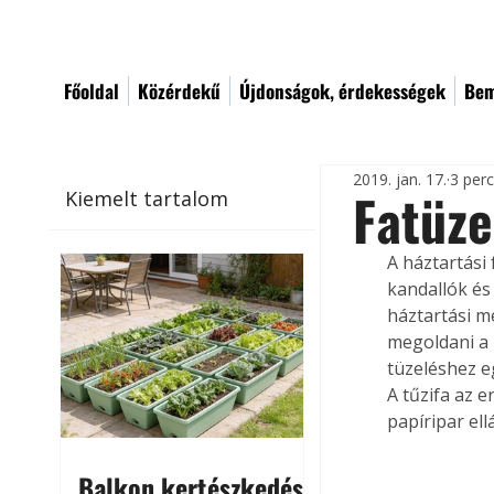
Főoldal
Közérdekű
Újdonságok, érdekességek
Bem
2019. jan. 17.
3 per
Fatüze
Kiemelt tartalom
A háztartási
kandallók és 
háztartási m
megoldani a 
tüzeléshez e
A tűzifa az e
papíripar ell
Balkon kertészkedés