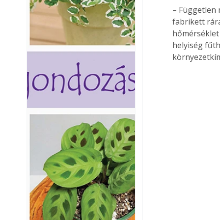
– Független 
fabrikett rá
hőmérséklet 
helyiség fűt
környezetkí