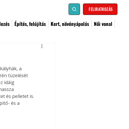
FELIRATKOZÁS
dezés
Építés, felújítás
Kert, növényápolás
Női vonal
kályhák, a 
szén tüzelését 
z idáig 
massza 
 és pelletet is. 
ítő- és a 