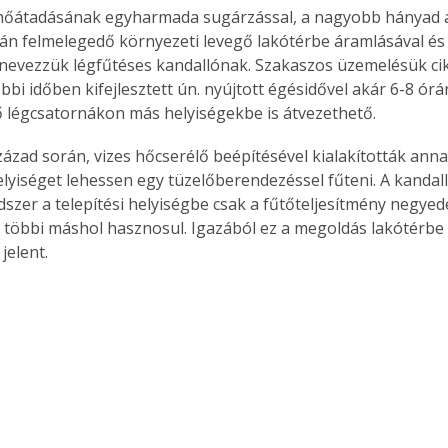
hőátadásának egyharmada sugárzással, a nagyobb hányad a
tán felmelegedő környezeti levegő lakótérbe áramlásával és
t nevezzük légfűtéses kandallónak. Szakaszos üzemelésük cik
bbi időben kifejlesztett ún. nyújtott égésidővel akár 6-8 órá
 légcsatornákon más helyiségekbe is átvezethető.
zázad során, vizes hőcserélő beépítésével kialakították anna
lyiséget lehessen egy tüzelőberendezéssel fűteni. A kandall
ndszer a telepítési helyiségbe csak a fűtőteljesítmény negye
 a többi máshol hasznosul. Igazából ez a megoldás lakótérbe 
jelent.