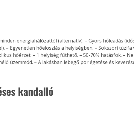
. A
megoldás,
minden energiahálózattól (alternatív). – Gyors hőleadás (idő
). – Egyenetlen hőeloszlás a helyiségben. – Sokszori tűzifa 
klikus hőérzet. – 1 helyiség fűthető. – 50-70% hatásfok. – Ne
élő üzemmód. – A lakásban lebegő por égetése és keverése
éses kandalló