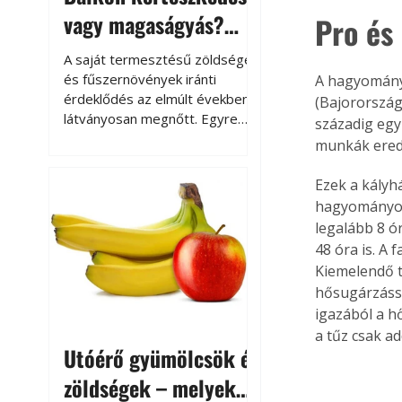
vagy magaságyás?
Pro és
Helytakarékos
A saját termesztésű zöldségek
kertészkedés
és fűszernövények iránti
A hagyományo
érdeklődés az elmúlt években
(Bajorország
látványosan megnőtt. Egyre
századig egy
többen szeretnék tudni, honnan
munkák ered
származik az élelmiszer az
asztalukra, miközben a
Ezek a kályhá
kertészkedés sokak számára
hagyományos 
kikapcsolódást és feltöltődést
legalább 8 ó
is jelent.
48 óra is. A 
Kiemelendő t
hősugárzássa
igazából a h
a tűz csak ad
Utóérő gyümölcsök és
zöldségek – melyek