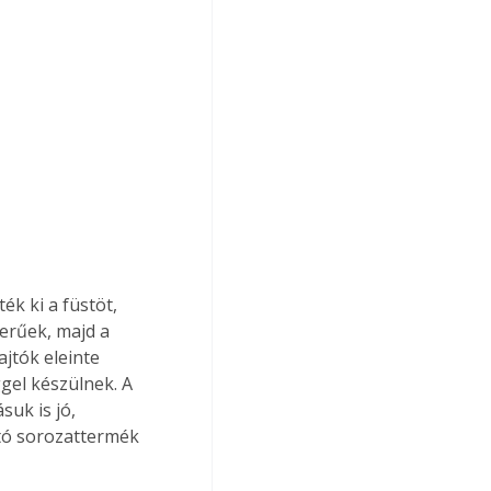
ék ki a füstöt, 
erűek, majd a 
ajtók eleinte 
el készülnek. A 
uk is jó, 
ató sorozattermék 