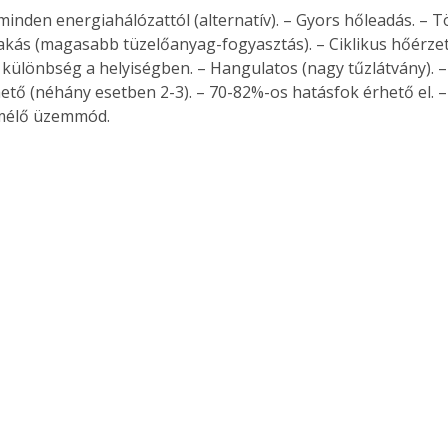
minden energiahálózattól (alternatív). – Gyors hőleadás. – Tö
rakás (magasabb tüzelőanyag-fogyasztás). – Ciklikus hőérze
különbség a helyiségben. – Hangulatos (nagy tűzlátvány). –
hető (néhány esetben 2-3). – 70-82%-os hatásfok érhető el. –
mélő üzemmód. 