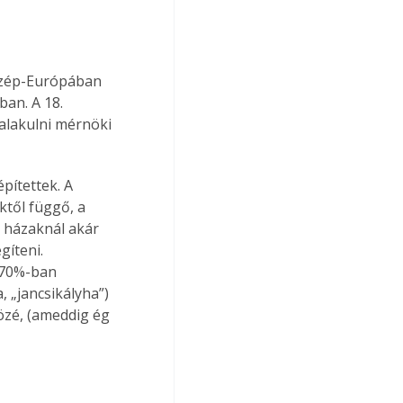
özép-Európában 
an. A 18. 
alakulni mérnöki 
pítettek. A 
től függő, a 
t házaknál akár 
gíteni. 
 70%-ban 
 „jancsikályha”) 
özé, (ameddig ég 