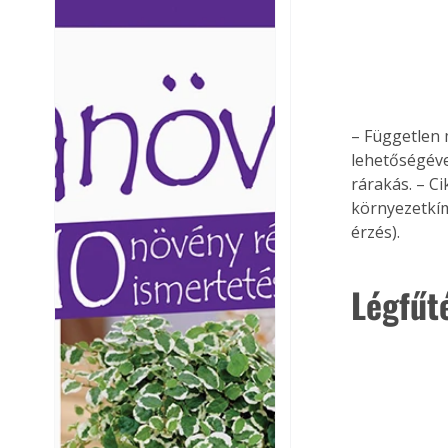
Ezermester lapszámai. A
Ezermester lapszámai
Laptapir kényelmes megoldás,
Laptapir kényelmes 
mert: – t
mert: – t
– Független 
lehetőségével
rárakás. – Ci
környezetkím
érzés). 
Légfűt