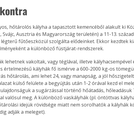
 kontra
s, hőtárolós kályha a tapasztott kemencéből alakult ki K
, Svájc, Ausztria és Magyarország területén) a 11-13. századb
 légterű fűtőeszközül szolgálta elődeinket. Ekkor kezdtek ki
ményeként a különböző füstjárat-rendszerek.
k lehetnek vakoltak, vagy téglával, illetve kályhacsempével é
értelmezésű kályhák fő ismérve a 600-2000 kg-os tömegük
rás hőtárolás, ami lehet 24, vagy manapság, a jól hőszigetel
falazat külső felülete a begyújtás után 1-2 órával kezd el mele
ulajdonságuk a sugárzással történő hőátadás, hőleadásuk
l valósul meg. A különböző vaskályhák (pl. öntöttvas kályha,
őtárolási idejük rövidsége miatt nem sorolhatók a kályhák k
dig adják a meleget).