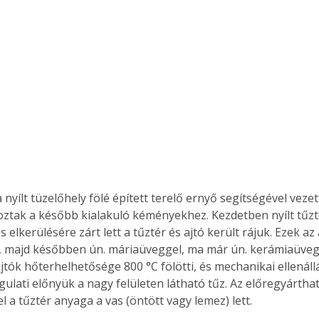
 nyílt tüzelőhely fölé épített terelő ernyő segítségével vezett
oztak a később kialakuló kéményekhez. Kezdetben nyílt tűzt
s elkerülésére zárt lett a tűztér és ajtó került rájuk. Ezek az 
 majd későbben ún. máriaüveggel, ma már ún. kerámiaüvegg
tók hőterhelhetősége 800 °C fölötti, és mechanikai ellenállás
gulati előnyük a nagy felületen látható tűz. Az előregyárth
 a tűztér anyaga a vas (öntött vagy lemez) lett.