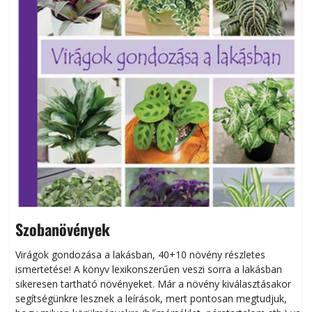
Szobanövények
Virágok gondozása a lakásban, 40+10 növény részletes
ismertetése! A könyv lexikonszerűen veszi sorra a lakásban
s
sikeresen tart­ha­tó növényeket. Már a növény kiválasztásakor
h
segítségünkre lesznek a leírások, mert pontosan megtudjuk,
k