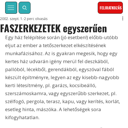
FELIRATKOZÁS
2002. szept. 1.
2 perc olvasás
FASZERKEZETEK egyszerűen
Egy ház felépítése során (jó esetben!) előbb-utóbb 
eljut az ember a tetőszerkezet elkészítésének 
munkafázisához. Az is gyakran megesik, hogy egy 
kertes ház udvarán igény merül fel deszkából, 
pallóból, lécekből, gerendákból, egyszóval fából 
készült építményre, legyen az egy kisebb-nagyobb 
kerti létesítmény, pl. garázs, kocsibeálló, 
szerszámoskamra, vagy egyszerűbb szerkezet, pl. 
szélfogó, pergola, terasz, kapu, vagy kerítés, korlát, 
esetleg hinta, mászóka. A lehetőségek sora 
kifogyhatatlan.