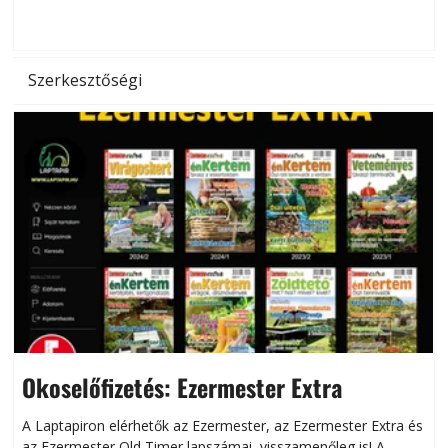
d
Szerkesztőségi
Okoselőfizetés: Ezermester Extra
A Laptapiron elérhetők az Ezermester, az Ezermester Extra és
az Ezermester Old Timer lapszámai, visszamenőleg is! A