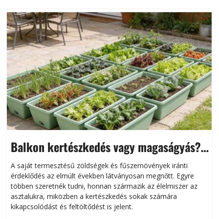
Balkon kertészkedés vagy magaságyás?
Helytakarékos kertészkedés
A saját termesztésű zöldségek és fűszernövények iránti
érdeklődés az elmúlt években látványosan megnőtt. Egyre
többen szeretnék tudni, honnan származik az élelmiszer az
l
asztalukra, miközben a kertészkedés sokak számára
kikapcsolódást és feltöltődést is jelent.
é