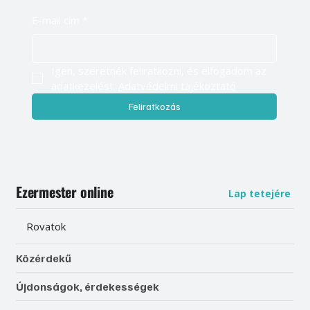
E-mail cím
*
Igen, szeretnék feliratkozni, és elfogadom az 
adatkezelést. 
Adatvédelmi tájékoztató
Feliratkozás
Ezermester online
Lap tetejére
Rovatok
Közérdekű
Újdonságok, érdekességek