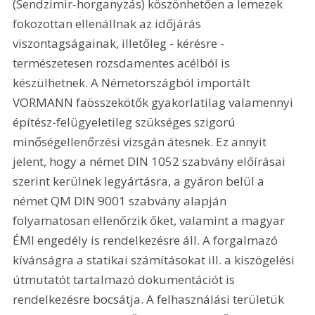
(Sendzimir-horganyzás) köszönhetően a lemezek 
fokozottan ellenállnak az időjárás 
viszontagságainak, illetőleg - kérésre - 
természetesen rozsdamentes acélból is 
készülhetnek. A Németországból importált 
VORMANN faösszekötők gyakorlatilag valamennyi 
építész-felügyeletileg szükséges szigorú 
minőségellenőrzési vizsgán átesnek. Ez annyit 
jelent, hogy a német DIN 1052 szabvány előírásai 
szerint kerülnek legyártásra, a gyáron belül a 
német QM DIN 9001 szabvány alapján 
folyamatosan ellenőrzik őket, valamint a magyar 
ÉMI engedély is rendelkezésre áll. A forgalmazó 
kívánságra a statikai számításokat ill. a kiszögelési 
útmutatót tartalmazó dokumentációt is 
rendelkezésre bocsátja. A felhasználási területük 