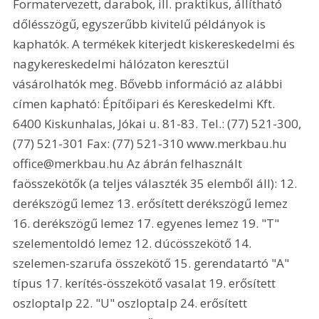
Formatervezett, darabok, ill. praktikus, állítható 
dőlésszögű, egyszerűbb kivitelű példányok is 
kaphatók. A termékek kiterjedt kiskereskedelmi és 
nagykereskedelmi hálózaton keresztül 
vásárolhatók meg. Bővebb információ az alábbi 
címen kapható: Építőipari és Kereskedelmi Kft. 
6400 Kiskunhalas, Jókai u. 81-83. Tel.: (77) 521-300, 
(77) 521-301 Fax: (77) 521-310 www.merkbau.hu 
office@merkbau.hu Az ábrán felhasznált 
faösszekötők (a teljes választék 35 elemből áll): 12. 
derékszögű lemez 13. erősített derékszögű lemez 
16. derékszögű lemez 17. egyenes lemez 19. "T" 
szelementoldó lemez 12. dúcösszekötő 14. 
szelemen-szarufa összekötő 15. gerendatartó "A" 
típus 17. kerítés-összekötő vasalat 19. erősített 
oszloptalp 22. "U" oszloptalp 24. erősített 