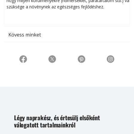
hogy milyen körülményekre (hőmérséklet, páratartalom stb.) van
szüksége a növénynek az egészséges fejlődéshez.
t
Kövess minket
Légy naprakész, és értesülj elsőként
válogatott tartalmainkról