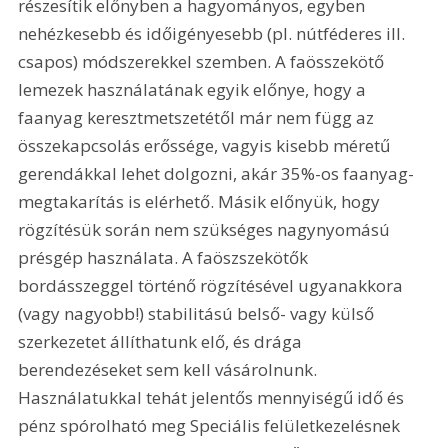
részesítik előnyben a hagyományos, egyben 
nehézkesebb és időigényesebb (pl. nútféderes ill. 
csapos) módszerekkel szemben. A faösszekötő 
lemezek használatának egyik előnye, hogy a 
faanyag keresztmetszetétől már nem függ az 
összekapcsolás erőssége, vagyis kisebb méretű 
gerendákkal lehet dolgozni, akár 35%-os faanyag-
megtakarítás is elérhető. Másik előnyük, hogy 
rögzítésük során nem szükséges nagynyomású 
présgép használata. A faöszszekötők 
bordásszeggel történő rögzítésével ugyanakkora 
(vagy nagyobb!) stabilitású belső- vagy külső 
szerkezetet állíthatunk elő, és drága 
berendezéseket sem kell vásárolnunk. 
Használatukkal tehát jelentős mennyiségű idő és 
pénz spórolható meg Speciális felületkezelésnek 