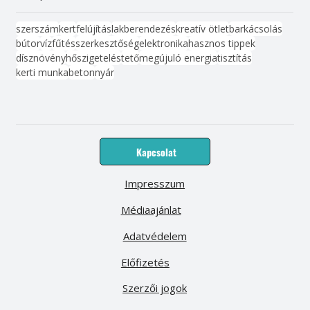
szerszám
kert
felújítás
lakberendezés
kreatív ötlet
barkácsolás
bútor
víz
fűtés
szerkesztőség
elektronika
hasznos tippek
dísznövény
hőszigetelés
tető
megújuló energia
tisztítás
kerti munka
beton
nyár
Kapcsolat
Impresszum
Médiaajánlat
Adatvédelem
Előfizetés
Szerzői jogok