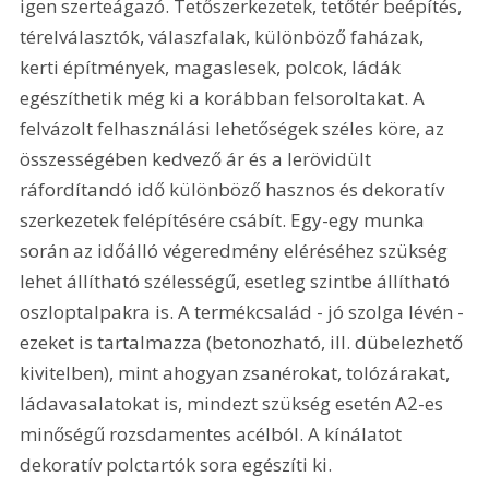
igen szerteágazó. Tetőszerkezetek, tetőtér beépítés, 
térelválasztók, válaszfalak, különböző faházak, 
kerti építmények, magaslesek, polcok, ládák 
egészíthetik még ki a korábban felsoroltakat. A 
felvázolt felhasználási lehetőségek széles köre, az 
összességében kedvező ár és a lerövidült 
ráfordítandó idő különböző hasznos és dekoratív 
szerkezetek felépítésére csábít. Egy-egy munka 
során az időálló végeredmény eléréséhez szükség 
lehet állítható szélességű, esetleg szintbe állítható 
oszloptalpakra is. A termékcsalád - jó szolga lévén - 
ezeket is tartalmazza (betonozható, ill. dübelezhető 
kivitelben), mint ahogyan zsanérokat, tolózárakat, 
ládavasalatokat is, mindezt szükség esetén A2-es 
minőségű rozsdamentes acélból. A kínálatot 
dekoratív polctartók sora egészíti ki. 