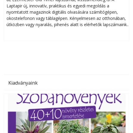
Laptapir új, innovatív, praktikus és egyedi megoldás a
L
nyomtatott magazinok digitális olvasására számítógépen,
okostelefonon vagy táblagépen. Kényelmesen az otthonában,
útközben vagy nyaralás, pihenés alatt is elérhetők lapszámaink.
ú
Bárhol, bármikor, akár külföldön élve vagy dolgozva is
B
olvashatók az Ezermester lapszámai. A Laptapir kényelmes
megoldás, mert: – t
Kiadványaink