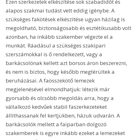
Ezen szerkezetek elkészítése sok szabadidőt és 
alapos szakmai tudást vett eddig igénybe. A 
szükséges fakötések elkészítése ugyan házilag is 
megoldható, biztonságosabb és esztétikusabb volt 
azonban, ha inkább szakember végezte el a 
munkát. Ráadásul a szükséges szakipari 
szerszámokkal is ő rendelkezett, vagy a 
barkácsolónak kellett azt borsos áron beszerezni, 
és nem is biztos, hogy később megtérültek a 
beruházásai. A faösszekötő lemezek 
megjelenésével elmondhatjuk: létezik már 
gyorsabb és olcsóbb megoldás arra, hogy a 
vállalkozó kedvűek stabil faszerkezeteket 
állíthassanak fel kertjükben, házuk udvarán. A 
barkácsolók mellett a faiparban dolgozó 
szakemberek is egyre inkább ezeket a lemezeket 