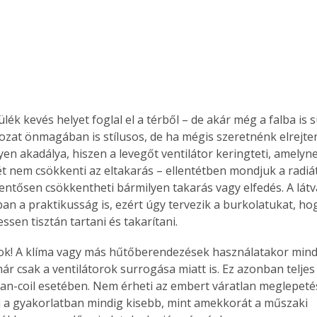
. A
megoldás,
ék kevés helyet foglal el a térből – de akár még a falba is s
ozat önmagában is stílusos, de ha mégis szeretnénk elrejte
yen akadálya, hiszen a levegőt ventilátor keringteti, amelyne
ét nem csökkenti az eltakarás – ellentétben mondjuk a radiát
lentősen csökkentheti bármilyen takarás vagy elfedés. A látv
an a praktikusság is, ezért úgy tervezik a burkolatukat, ho
sen tisztán tartani és takarítani.
ok! A klíma vagy más hűtőberendezések használatakor mindi
már csak a ventilátorok surrogása miatt is. Ez azonban teljes
fan-coil esetében. Nem érheti az embert váratlan meglepetés
j a gyakorlatban mindig kisebb, mint amekkorát a műszaki 