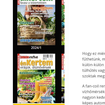
Hogy ez miér
fűthetünk, m
külön-külön 
túlhűtés vag
szoktak mego
A fan-coil r
vízhőmérsékl
nagyon kedve
képes automa