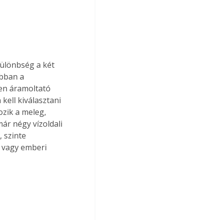
különbség a két 
bban a 
en áramoltató 
kell kiválasztani 
zik a meleg, 
ár négy vízoldali 
 szinte 
 vagy emberi 