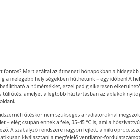
t fontos? Mert ezáltal az átmeneti hónapokban a hidegebb
íg a melegebb helyiségekben hűthetünk – egy időben! A he
beállítható a hőmérséklet, ezzel pedig sikeresen elkerülhető
y túlfűtés, amelyet a legtöbb háztartásban az ablakok nyito
ldani.
endszernél fűtéskor nem szükséges a radiátoroknál megszok
et – elég csupán ennek a fele, 35-45 °C is, ami a hőszivatty
ző. A szabályzó rendszere nagyon fejlett, a mikroprocesszo
tikusan kiválasztani a megfelelő ventilátor-fordulatszámot