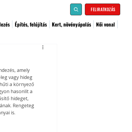
FELIRATKOZÁS
dezés
Építés, felújítás
Kert, növényápolás
Női vonal
ndezés, amely 
eleg vagy hideg 
ehűti a környező 
gyon hasonlít a 
sítő hideget, 
ímának. Rengeteg 
yai is.