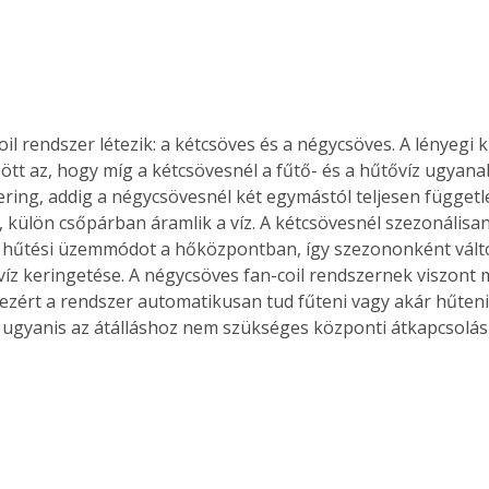
oil rendszer létezik: a kétcsöves és a négycsöves. A lényegi 
ött az, hogy míg a kétcsövesnél a fűtő- és a hűtővíz ugyana
ring, addig a négycsövesnél két egymástól teljesen függetl
 külön csőpárban áramlik a víz. A kétcsövesnél szezonálisan 
y hűtési üzemmódot a hőközpontban, így szezononként válto
 víz keringetése. A négycsöves fan-coil rendszernek viszont m
 ezért a rendszer automatikusan tud fűteni vagy akár hűteni,
ugyanis az átálláshoz nem szükséges központi átkapcsolás
.