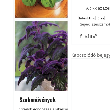
A cikk az Ez
fűtés
klíma
hűtés
Gépek, szerszámok
Kapcsolódó bejeg
Szobanövények
Virágoskert: k
teraszon, laká
Virágok gondozása a lakásban,