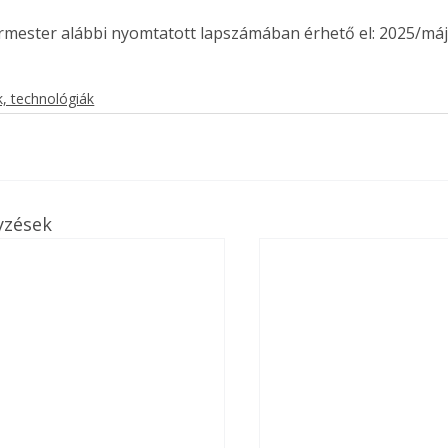
ermester alábbi nyomtatott lapszámában érhető el: 2025/máj
, technológiák
yzések
ertben,
Gyógyító növények: a
sban
természet kincsei az