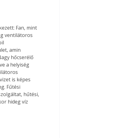
ezett: Fan, mint 
ég ventilátoros 
il 
let, amin 
 Nagy hőcserélő 
ve a helyiség 
ilátoros 
vizet is képes 
g. Fűtési 
zolgáltat, hűtési, 
or hideg víz 