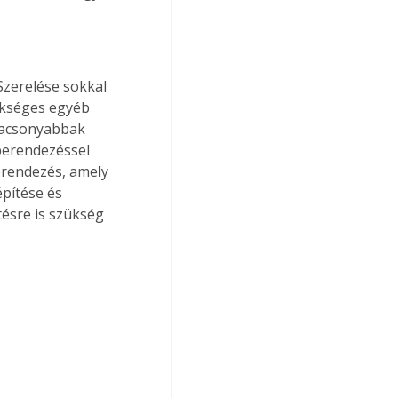
Szerelése sokkal 
ükséges egyéb 
lacsonyabbak 
berendezéssel 
erendezés, amely 
építése és 
tésre is szükség 