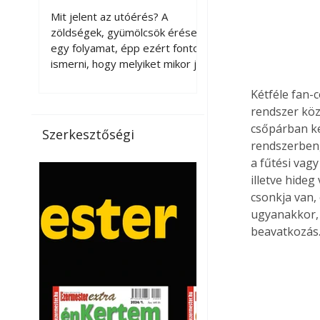
érnek tovább leszedés
Mit jelent az utóérés? A
után?
zöldségek, gyümölcsök érése
egy folyamat, épp ezért fontos
ismerni, hogy melyiket mikor jó
leszedni. Meg kell különböztetni
Kétféle fan-c
a gazdasági és a biológiai
érettséget. Például a
rendszer köz
paradicsomot sokszor
csőpárban ke
Szerkesztőségi
gazdasági érettségben, azaz
rendszerben,
félig éretten szedik le, ezután
a fűtési vag
utaztatják hosszan, és még
illetve hideg
pulton tartható kell legyen.
csonkja van,
Utóérik eközben, de nem lesz
ugyanakkor, 
olyan ízű, mint amit a saját
beavatkozás
kertünkben, biológiai
érettségben szedünk le. Teljes
érettségben szedve nem
tárolható h