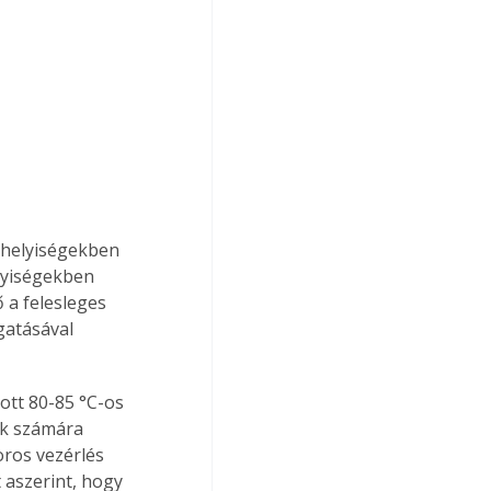
 helyiségekben 
lyiségekben 
 a felesleges 
gatásával 
ott 80-85 °C-os 
úk számára 
ros vezérlés 
 aszerint, hogy 