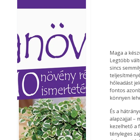
Ezermester lapszámai. A
Ezermester lapszámai
Laptapir kényelmes megoldás,
Laptapir kényelmes 
mert: – t
mert: – t
Maga a készül
Legtöbb vált
sincs semmil
teljesítmény
hőleadást je
fontos azonb
könnyen lehes
És a hátrány
alapzajjal – 
kezelhető a 
tényleges za