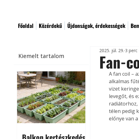
Főoldal
Közérdekű
Újdonságok, érdekességek
Bem
2025. júl. 29.
3 perc
Fan-co
Kiemelt tartalom
A fan coil –
alkalmas fűt
vizet kering
levegőt, és e
radiátorhoz,
télen pedig 
előnye van a
Balkon kertészkedés