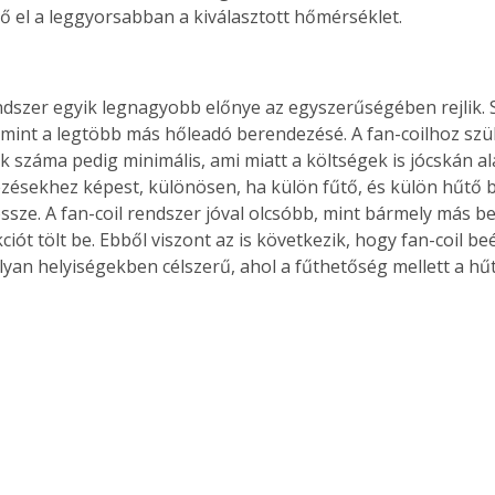
ő el a leggyorsabban a kiválasztott hőmérséklet.
Együtt jobban megéri!
endszer egyik legnagyobb előnye az egyszerűségében rejlik. 
mint a legtöbb más hőleadó berendezésé. A fan-coilhoz sz
Bővebb információ itt!
k az
Együtt jobban megéri! A
 száma pedig minimális, ami miatt a költségek is jócskán a
mester
könyvek tetszőleges
ésekhez képest, különösen, ha külön fűtő, és külön hűtő 
er Old
párosítással kedvezményes
össze. A fan-coil rendszer jóval olcsóbb, mint bármely más b
áron, 0 Ft postaköltséggel
iót tölt be. Ebből viszont az is következik, hogy fan-coil be
ptapir új,
megrendelhetők!
lyan helyiségekben célszerű, ahol a fűthetőség mellett a hű
és egyedi
tt
lvasására
elefonon
nyelmesen
ben vagy
t is
. Bárhol,
ön élve
ashatók az