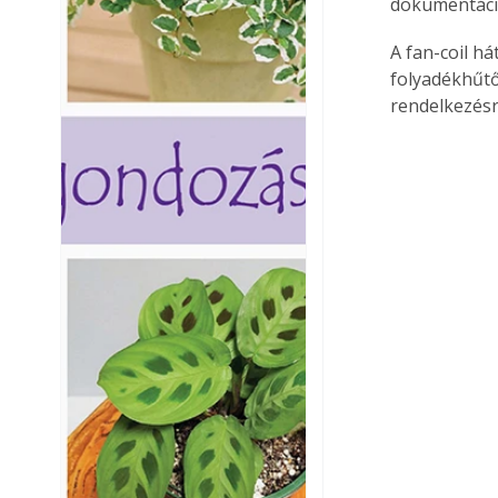
dokumentáci
A fan-coil há
folyadékhűtő
rendelkezésre