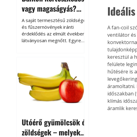
vagy magaságyás?
Ideáli
Helytakarékos
A saját termesztésű zöldségek
kertészkedés
és fűszernövények iránti
A fan-coil s
érdeklődés az elmúlt években
ventilátor és
látványosan megnőtt. Egyre
konvektornak
többen szeretnék tudni, honnan
tulajdonképp
származik az élelmiszer az
keresztül a 
asztalukra, miközben a
felülete legi
kertészkedés sokak számára
hűtésére is a
kikapcsolódást és feltöltődést
levegőkeringt
is jelent.
áramoltatni.
időszakban (t
klímás idősz
áramlik keres
Utóérő gyümölcsök és
zöldségek – melyek