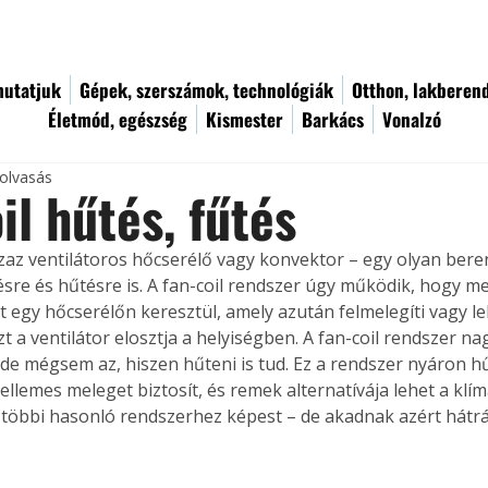
utatjuk
Gépek, szerszámok, technológiák
Otthon, lakberen
Életmód, egészség
Kismester
Barkács
Vonalzó
 olvasás
il hűtés, fűtés
 azaz ventilátoros hőcserélő vagy konvektor – egy olyan bere
ésre és hűtésre is. A fan-coil rendszer úgy működik, hogy m
et egy hőcserélőn keresztül, amely azután felmelegíti vagy l
zt a ventilátor elosztja a helyiségben. A fan-coil rendszer na
 de mégsem az, hiszen hűteni is tud. Ez a rendszer nyáron hű
kellemes meleget biztosít, és remek alternatívája lehet a kl
 többi hasonló rendszerhez képest – de akadnak azért hátrán