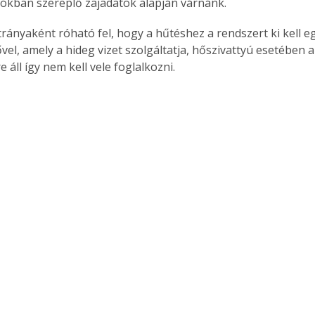
ókban szereplő zajadatok alapján várnánk.
trányaként róható fel, hogy a hűtéshez a rendszert ki kell e
vel, amely a hideg vizet szolgáltatja, hőszivattyú esetében 
 áll így nem kell vele foglalkozni.