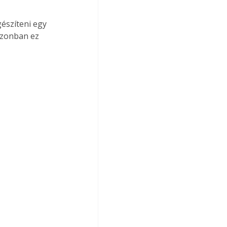
gészíteni egy 
azonban ez 