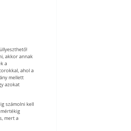
üllyeszthető! 
ni, akkor annak 
k a 
orokkal, ahol a 
ány mellett 
gy azokat 
g számolni kell 
 mértékig 
, mert a 