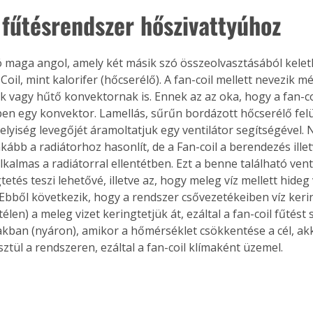
s fűtésrendszer hőszivattyúhoz
zó maga angol, amely két másik szó összeolvasztásából keletk
 Coil, mint kalorifer (hőcserélő). A fan-coil mellett nevezik m
 vagy hűtő konvektornak is. Ennek az az oka, hogy a fan-co
en egy konvektor. Lamellás, sűrűn bordázott hőcserélő felü
helyiség levegőjét áramoltatjuk egy ventilátor segítségével.
nkább a radiátorhoz hasonlít, de a Fan-coil a berendezés illet
lkalmas a radiátorral ellentétben. Ezt a benne található vent
etés teszi lehetővé, illetve az, hogy meleg víz mellett hideg 
 Ebből következik, hogy a rendszer csővezetékeiben víz kerin
élen) a meleg vizet keringtetjük át, ezáltal a fan-coil fűtést s
akban (nyáron), amikor a hőmérséklet csökkentése a cél, akk
ztül a rendszeren, ezáltal a fan-coil klímaként üzemel.