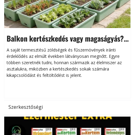
Balkon kertészkedés vagy magaságyás?
Helytakarékos kertészkedés
A saját termesztésű zöldségek és fűszernövények iránti
érdeklődés az elmúlt években látványosan megnőtt. Egyre
többen szeretnék tudni, honnan származik az élelmiszer az
l
asztalukra, miközben a kertészkedés sokak számára
kikapcsolódást és feltöltődést is jelent.
é
d
Szerkesztőségi