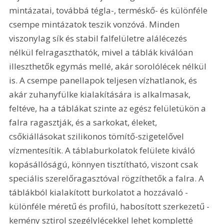
mintázatai, továbbá tégla-, terméskő- és különféle 
csempe mintázatok teszik vonzóvá. Minden 
viszonylag sík és stabil falfelületre alálécezés 
nélkül felragaszthatók, mivel a táblák kiválóan 
illeszthetők egymás mellé, akár sorolólécek nélkül 
is. A csempe panellapok teljesen vízhatlanok, és 
akár zuhanyfülke kialakítására is alkalmasak, 
feltéve, ha a táblákat szinte az egész felületükön a 
falra ragasztják, és a sarkokat, éleket, 
csőkiállásokat szilikonos tömítő-szigetelővel 
vízmentesítik. A táblaburkolatok felülete kiváló 
kopásállóságú, könnyen tisztítható, viszont csak 
speciális szerelőragasztóval rögzíthetők a falra. A 
táblákból kialakított burkolatot a hozzávaló - 
különféle méretű és profilú, habosított szerkezetű - 
kemény sztirol szegélylécekkel lehet kompletté 