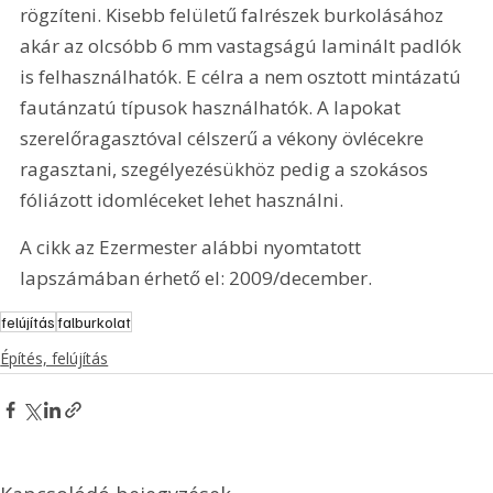
rögzíteni. Kisebb felületű falrészek burkolásához 
akár az olcsóbb 6 mm vastagságú laminált padlók 
is felhasználhatók. E célra a nem osztott mintázatú 
fautánzatú típusok használhatók. A lapokat 
szerelőragasztóval célszerű a vékony övlécekre 
ragasztani, szegélyezésükhöz pedig a szokásos 
fóliázott idomléceket lehet használni. 
A cikk az Ezermester alábbi nyomtatott 
lapszámában érhető el: 2009/december.
felújítás
falburkolat
Építés, felújítás