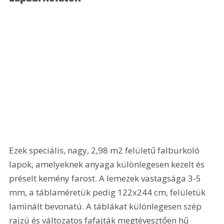
Ezek speciális, nagy, 2,98 m2 felületű falburkoló 
lapok, amelyeknek anyaga különlegesen kezelt és 
préselt kemény farost. A lemezek vastagsága 3-5 
mm, a táblaméretük pedig 122x244 cm, felületük 
laminált bevonatú. A táblákat különlegesen szép 
rajzú és változatos fafajták megtévesztően hű 