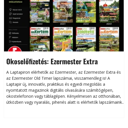
Okoselőfizetés: Ezermester Extra
A Laptapiron elérhetők az Ezermester, az Ezermester Extra és
az Ezermester Old Timer lapszámai, visszamenőleg is! A
Laptapir új, innovatív, praktikus és egyedi megoldás a
L
nyomtatott magazinok digitális olvasására számítógépen,
okostelefonon vagy táblagépen. Kényelmesen az otthonában,
útközben vagy nyaralás, pihenés alatt is elérhetők lapszámaink.
ú
Bárhol, bármikor, akár külföldön élve vagy dolgozva is
B
olvashatók az Ezermester lapszámai. A Laptapir kényelmes
megoldás, mert: – t