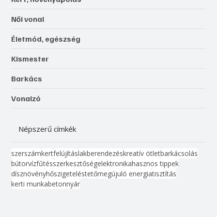
Női vonal
Életmód, egészség
Kismester
Barkács
Vonalzó
Népszerű címkék
szerszám
kert
felújítás
lakberendezés
kreatív ötlet
barkácsolás
bútor
víz
fűtés
szerkesztőség
elektronika
hasznos tippek
dísznövény
hőszigetelés
tető
megújuló energia
tisztítás
kerti munka
beton
nyár