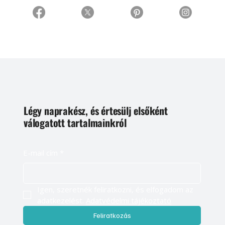
Légy naprakész, és értesülj elsőként
válogatott tartalmainkról
E-mail cím
*
Igen, szeretnék feliratkozni, és elfogadom az 
adatkezelést. 
Adatvédelmi tájékoztató
Feliratkozás