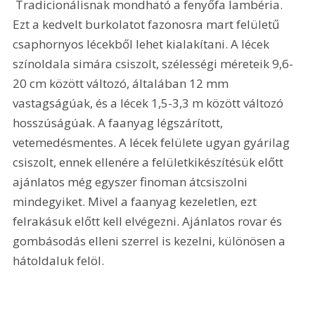
 Tradicionálisnak mondható a fenyőfa lambéria. 
Ezt a kedvelt burkolatot fazonosra mart felületű 
csaphornyos lécekből lehet kialakítani. A lécek 
színoldala simára csiszolt, szélességi méreteik 9,6-
20 cm között változó, általában 12 mm 
vastagságúak, és a lécek 1,5-3,3 m között változó 
hosszúságúak. A faanyag légszárított, 
vetemedésmentes. A lécek felülete ugyan gyárilag 
csiszolt, ennek ellenére a felületkikészítésük előtt 
ajánlatos még egyszer finoman átcsiszolni 
mindegyiket. Mivel a faanyag kezeletlen, ezt 
felrakásuk előtt kell elvégezni. Ajánlatos rovar és 
gombásodás elleni szerrel is kezelni, különösen a 
hátoldaluk felöl. 