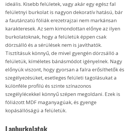
ideális. Kisebb felületek, vagy akár egy egész fal 
felületnyi burkolat is nagyon dekoratív hatású, bár 
a fautánzatú fóliák erezetrajzai nem markánsan 
karakteresek. Az sem kimondottan előnye az ilyen 
burkolatoknak, hogy a felületük éppen csak 
dörzsálló és a sérülések nem is javíthatók. 
Tisztításuk könnyű, de mivel gyengén dörzsálló a 
felületük, kíméletes bánásmódot igényelnek. Nagy 
előnyük viszont, hogy gyorsan a falra erősíthetők és 
szegélyezésüket, esetleges felületi tagolásukat a 
különféle profilú és szinte színazonos 
szegélylécekkel könnyű szépen megoldani. Ezek is 
fóliázott MDF maganyagúak, és gyenge 
kopásállóságú a felületük. 
Lapburkolatok