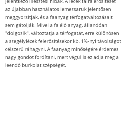
jelentkező illesztési hibák. A lécek falra erősítését 
az újabban használatos lemezsaruk jelentősen 
meggyorsítják, és a faanyag térfogatváltozásait 
sem gátolják. Mivel a fa élő anyag, állandóan 
"dolgozik", változtatja a térfogatát, erre különösen 
a szegélylécek felerősítésekor kb. 1%-nyi távolságot 
célszerű ráhagyni. A faanyag minőségére érdemes 
nagy gondot fordítani, mert végül is ez adja meg a 
leendő burkolat szépségét.