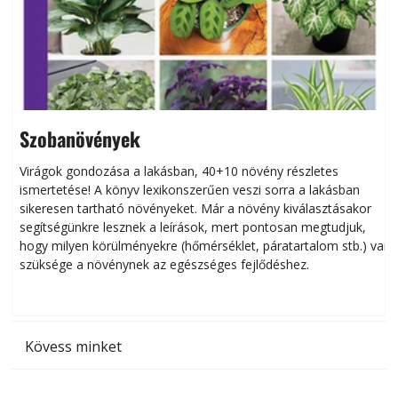
Szobanövények
Virágok gondozása a lakásban, 40+10 növény részletes
ismertetése! A könyv lexikonszerűen veszi sorra a lakásban
s
sikeresen tart­ha­tó növényeket. Már a növény kiválasztásakor
h
segítségünkre lesznek a leírások, mert pontosan megtudjuk,
k
hogy milyen körülményekre (hőmérséklet, páratartalom stb.) van
szüksége a növénynek az egészséges fejlődéshez.
t
Kövess minket