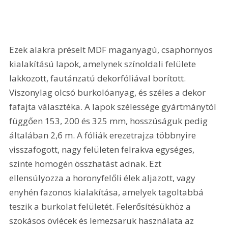
Ezek alakra préselt MDF maganyagú, csaphornyos 
kialakítású lapok, amelynek színoldali felülete 
lakkozott, fautánzatú dekorfóliával borított. 
Viszonylag olcsó burkolóanyag, és széles a dekor 
fafajta választéka. A lapok szélessége gyártmánytól 
függően 153, 200 és 325 mm, hosszúságuk pedig 
általában 2,6 m. A fóliák erezetrajza többnyire 
visszafogott, nagy felületen felrakva egységes, 
szinte homogén összhatást adnak. Ezt 
ellensúlyozza a horonyfelőli élek aljazott, vagy 
enyhén fazonos kialakítása, amelyek tagoltabbá 
teszik a burkolat felületét. Felerősítésükhöz a 
szokásos övlécek és lemezsaruk használata az 