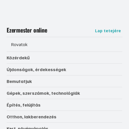
Ezermester online
Lap tetejére
Rovatok
Közérdekű
Újdonságok, érdekességek
Bemutatjuk
Gépek, szerszámok, technológiák
Építés, felújítás
Otthon, lakberendezés
Kert, növényápolás