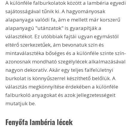
A különféle falburkolatok között a lambéria egyedi 
sajátosságával tűnik ki. A hagyományosak 
alapanyaga valódi fa, ám e mellett már korszerű 
alapanyagú "utánzatok" is gyarapítják a 
választékot. Ez utóbbiak fajtái ugyan egymástól 
eltérő szerkezetűek, ám bevonatuk szín és 
mintaválasztéka bőséges és a különféle szinte szín-
azonosnak mondható szegélylécek alkalmazásával 
nagyon dekoratív. Akár egy teljes falfelületnyi 
burkolat is könnyűszerrel készíthető belőlük. A 
választás megkönnyítése érdekében a különféle 
falburkoló anyagokat és azok jellegzetességeit 
mutatjuk be.
Fenyőfa lambéria lécek