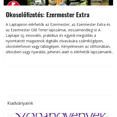
Okoselőfizetés: Ezermester Extra
A Laptapiron elérhetők az Ezermester, az Ezermester Extra és
az Ezermester Old Timer lapszámai, visszamenőleg is! A
Laptapir új, innovatív, praktikus és egyedi megoldás a
L
nyomtatott magazinok digitális olvasására számítógépen,
okostelefonon vagy táblagépen. Kényelmesen az otthonában,
útközben vagy nyaralás, pihenés alatt is elérhetők lapszámaink.
ú
Bárhol, bármikor, akár külföldön élve vagy dolgozva is
B
olvashatók az Ezermester lapszámai. A Laptapir kényelmes
megoldás, mert: – t
Kiadványaink