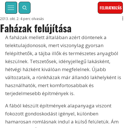
FELIRATKOZÁS
2013. okt. 2.
4 perc olvasás
Faházak felújítása
A faházak mellett általában azért döntenek a 
telektulajdonosok, mert viszonylag gyorsan 
felépíthetők, a tájba illők és természetes anyagból 
készülnek. Tetszetősek, idényjellegű lakásként, 
hétvégi házként kiválóan megfelelnek. Újabb 
változataik, a rönkházak már állandó lakhelyként is 
használhatók, mert komfortosabbak és 
terjedelmesebb építmények is. 
A fából készült építmények alapanyaga viszont 
fokozott gondoskodást igényel, különben 
hamarosan romlásnak indul a külső felületük. Ám 