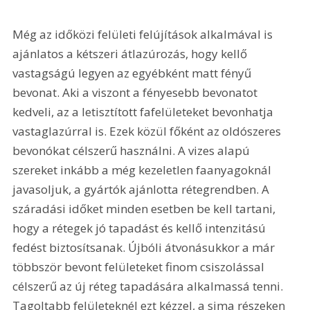
Még az időközi felületi felújítások alkalmával is 
ajánlatos a kétszeri átlazúrozás, hogy kellő 
vastagságú legyen az egyébként matt fényű 
bevonat. Aki a viszont a fényesebb bevonatot 
kedveli, az a letisztított fafelületeket bevonhatja 
vastaglazúrral is. Ezek közül főként az oldószeres 
bevonókat célszerű használni. A vizes alapú 
szereket inkább a még kezeletlen faanyagoknál 
javasoljuk, a gyártók ajánlotta rétegrendben. A 
száradási időket minden esetben be kell tartani, 
hogy a rétegek jó tapadást és kellő intenzitású 
fedést biztosítsanak. Újbóli átvonásukkor a már 
többször bevont felületeket finom csiszolással 
célszerű az új réteg tapadására alkalmassá tenni. 
Tagoltabb felületeknél ezt kézzel, a sima részeken 