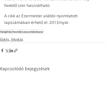
favédő szer használható.
A cikk az Ezermester alábbi nyomtatott 
lapszámában érhető el: 2013/nyár.
felújítás
festék
csiszolás
lazur
Építés, felújítás
Kapcsolódó bejegyzések