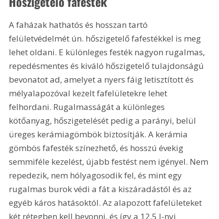
Hőszigetelő fafesték
A faházak hathatós és hosszan tartó 
felületvédelmét ún. hőszigetelő fafestékkel is meg 
lehet oldani. E különleges festék nagyon rugalmas, 
repedésmentes és kiváló hőszigetelő tulajdonságú 
bevonatot ad, amelyet a nyers fáig letisztított és 
mélyalapozóval kezelt fafelületekre lehet 
felhordani. Rugalmasságát a különleges 
kötőanyag, hőszigetelését pedig a parányi, belül 
üreges kerámiagömbök biztosítják. A kerámia 
gömbös fafesték színezhető, és hosszú évekig 
semmiféle kezelést, újabb festést nem igényel. Nem 
repedezik, nem hólyagosodik fel, és mint egy 
rugalmas burok védi a fát a kiszáradástól és az 
egyéb káros hatásoktól. Az alapozott fafelületeket 
két rétegben kell bevonni, és így a 12,5 l-nyi 