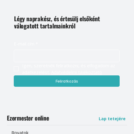
Légy naprakész, és értesülj elsőként
válogatott tartalmainkról
E-mail cím
*
Igen, szeretnék feliratkozni, és elfogadom az 
adatkezelést. 
Adatvédelmi tájékoztató
Feliratkozás
Ezermester online
Lap tetejére
Rovatok