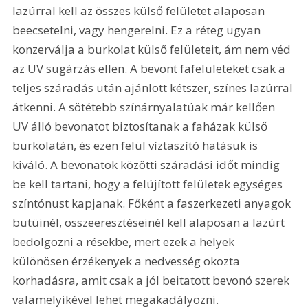
lazúrral kell az összes külső felületet alaposan 
beecsetelni, vagy hengerelni. Ez a réteg ugyan 
konzerválja a burkolat külső felületeit, ám nem véd 
az UV sugárzás ellen. A bevont fafelületeket csak a 
teljes száradás után ajánlott kétszer, színes lazúrral 
átkenni. A sötétebb színárnyalatúak már kellően 
UV álló bevonatot biztosítanak a faházak külső 
burkolatán, és ezen felül víztaszító hatásuk is 
kiváló. A bevonatok közötti száradási időt mindig 
be kell tartani, hogy a felújított felületek egységes 
színtónust kapjanak. Főként a faszerkezeti anyagok 
bütüinél, összeeresztéseinél kell alaposan a lazúrt 
bedolgozni a résekbe, mert ezek a helyek 
különösen érzékenyek a nedvesség okozta 
korhadásra, amit csak a jól beitatott bevonó szerek 
valamelyikével lehet megakadályozni. 