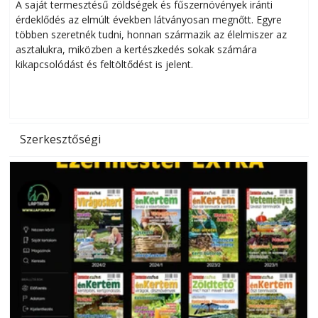
Helytakarékos kertészkedés
A saját termesztésű zöldségek és fűszernövények iránti
érdeklődés az elmúlt években látványosan megnőtt. Egyre
többen szeretnék tudni, honnan származik az élelmiszer az
l
asztalukra, miközben a kertészkedés sokak számára
kikapcsolódást és feltöltődést is jelent.
é
d
Szerkesztőségi