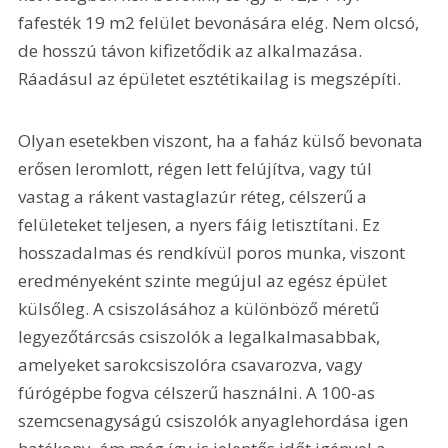
fafesték 19 m2 felület bevonására elég. Nem olcsó, 
de hosszú távon kifizetődik az alkalmazása. 
Ráadásul az épületet esztétikailag is megszépíti.
Olyan esetekben viszont, ha a faház külső bevonata 
erősen leromlott, régen lett felújítva, vagy túl 
vastag a rákent vastaglazúr réteg, célszerű a 
felületeket teljesen, a nyers fáig letisztítani. Ez 
hosszadalmas és rendkívül poros munka, viszont 
eredményeként szinte megújul az egész épület 
külsőleg. A csiszolásához a különböző méretű 
legyezőtárcsás csiszolók a legalkalmasabbak, 
amelyeket sarokcsiszolóra csavarozva, vagy 
fúrógépbe fogva célszerű használni. A 100-as 
szemcsenagyságú csiszolók anyaglehordása igen 