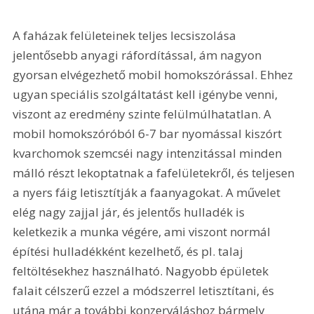
A faházak felületeinek teljes lecsiszolása 
jelentősebb anyagi ráfordítással, ám nagyon 
gyorsan elvégezhető mobil homokszórással. Ehhez 
ugyan speciális szolgáltatást kell igénybe venni, 
viszont az eredmény szinte felülmúlhatatlan. A 
mobil homokszóróból 6-7 bar nyomással kiszórt 
kvarchomok szemcséi nagy intenzitással minden 
málló részt lekoptatnak a fafelületekről, és teljesen 
a nyers fáig letisztítják a faanyagokat. A művelet 
elég nagy zajjal jár, és jelentős hulladék is 
keletkezik a munka végére, ami viszont normál 
építési hulladékként kezelhető, és pl. talaj 
feltöltésekhez használható. Nagyobb épületek 
falait célszerű ezzel a módszerrel letisztítani, és 
utána már a további konzerváláshoz bármely 