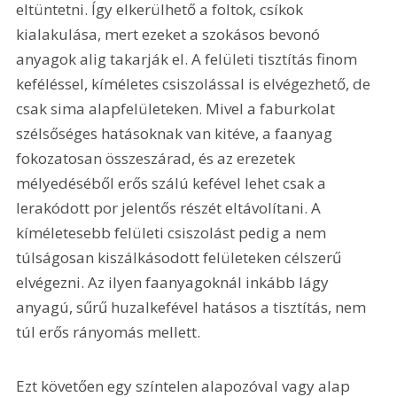
eltüntetni. Így elkerülhető a foltok, csíkok 
kialakulása, mert ezeket a szokásos bevonó 
anyagok alig takarják el. A felületi tisztítás finom 
keféléssel, kíméletes csiszolással is elvégezhető, de 
csak sima alapfelületeken. Mivel a faburkolat 
szélsőséges hatásoknak van kitéve, a faanyag 
fokozatosan összeszárad, és az erezetek 
mélyedéséből erős szálú kefével lehet csak a 
lerakódott por jelentős részét eltávolítani. A 
kíméletesebb felületi csiszolást pedig a nem 
túlságosan kiszálkásodott felületeken célszerű 
elvégezni. Az ilyen faanyagoknál inkább lágy 
anyagú, sűrű huzalkefével hatásos a tisztítás, nem 
túl erős rányomás mellett.
Ezt követően egy színtelen alapozóval vagy alap 