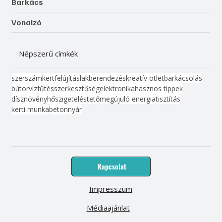
Barkács
Vonalzó
Népszerű címkék
szerszám
kert
felújítás
lakberendezés
kreatív ötlet
barkácsolás
bútor
víz
fűtés
szerkesztőség
elektronika
hasznos tippek
dísznövény
hőszigetelés
tető
megújuló energia
tisztítás
kerti munka
beton
nyár
Kapcsolat
Impresszum
Médiaajánlat