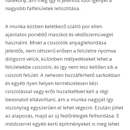
hatékony, ám még így is jelentős időt igényel a 
nagyobb falfelületek letisztítása. 
A munka közben keletkező szálló por ellen 
ajánlatos porvédő maszkot és védőszemüveget 
használni. Mivel a csiszolók anyaglehordása 
jelentős, nem célszerű erősen a felületre nyomva 
dolgozni velük, különben mélyedéseket lehet a 
felületekbe csiszolni, és így nem lesz kellően sík a 
csiszolt felület. A nehezen hozzáférhető sarkokban 
és egyéb ilyen helyen természetesen kézi 
csiszolással vagy erős huzalkefével kell a régi 
bevonatot eltávolítani, ám a munka nagyját így 
viszonylag egyszerűen el lehet végezni. Ezután jöhet 
az alapozás, majd az új fedőrétegek felhordása. E 
módszerrel egyéb kerti építményeket is meg lehet 