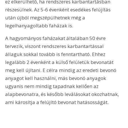
ez elkerülhető, ha rendszeres karbantartásban 
részesülnek. Az 5-6 évenként esedékes felújítás 
után újból megszépülhetnek még a 
legelhanyagoltabb faházak is.
A hagyományos faházakat általában 50 évre 
tervezik, viszont rendszeres karbantartással 
állaguk sokkal tovább is fenntartható. Ehhez 
legalább 2 évenként a külső felületük bevonatát 
meg kell újítani. E célra mindig az eredeti bevonó 
anyagot kell használni, más bevonó anyagok 
ugyanis nem mindig tapadnak kellően az 
alapbevonatra, és később leválásokat okozhatnak, 
ami károsítja a felújító bevonat hatásosságát. 