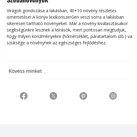
Virágok gondozása a lakásban, 40+10 növény részletes
ismertetése! A könyv lexikonszerűen veszi sorra a lakásban
s
sikeresen tart­ha­tó növényeket. Már a növény kiválasztásakor
h
segítségünkre lesznek a leírások, mert pontosan megtudjuk,
k
hogy milyen körülményekre (hőmérséklet, páratartalom stb.) van
szüksége a növénynek az egészséges fejlődéshez.
t
Kövess minket