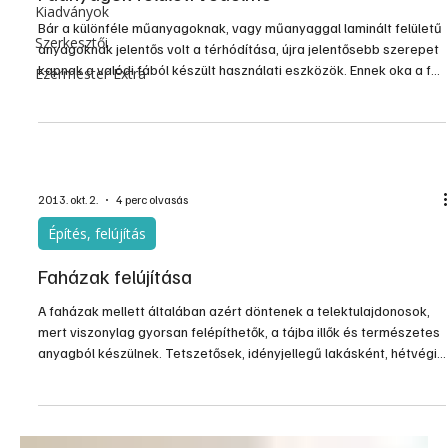
Kiadványok
Bár a különféle műanyagoknak, vagy műanyaggal laminált felületű
Szerkesztői
anyagoknak jelentős volt a térhódítása, újra jelentősebb szerepet
kapnak a valódi fából készült használati eszközök. Ennek oka a fa
Ezermester Extra
megismételhetetlen egyedisége és könnyű megmunkálhatósága.
A fatárgyak végső küllemüket és tartósságukat a felületi
kikészítésük során kapják meg, az anyagok tartósítása azonban
már a nyersanyag állapotukban történő kezelésükkel kezdődik.
2013. okt. 2.
4 perc olvasás
Építés, felújítás
Faházak felújítása
A faházak mellett általában azért döntenek a telektulajdonosok,
mert viszonylag gyorsan felépíthetők, a tájba illők és természetes
anyagból készülnek. Tetszetősek, idényjellegű lakásként, hétvégi
házként kiválóan megfelelnek. Újabb változataik, a rönkházak már
állandó lakhelyként is használhatók, mert komfortosabbak és
terjedelmesebb építmények is.