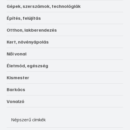
Közérdekű
Újdonságok, érdekességek
Bemutatjuk
Gépek, szerszámok, technológiák
Építés, felújítás
Otthon, lakberendezés
Kert, növényápolás
Női vonal
Életmód, egészség
Kismester
Barkács