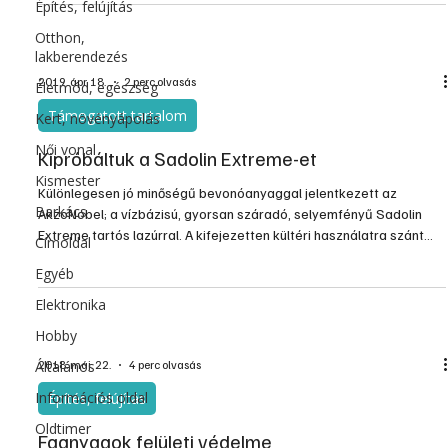
Építés, felújítás
igazság.
Otthon,
lakberendezés
2019. ápr. 18.
2 perc olvasás
Életmód, egészség
Támogatott tartalom
Kert, növényápolás
Női vonal
Kipróbáltuk a Sadolin Extreme-et
Kismester
Különlegesen jó minőségű bevonóanyaggal jelentkezett az
Barkács
AkzoNobel; a vízbázisú, gyorsan száradó, selyemfényű Sadolin
Extreme tartós lazúrral. A kifejezetten kültéri használatra szánt
Címoldal
védő és bevonó anyag natúr és korábban impregnált mérettartó
Egyéb
faszerkezetek – ajtók, ablakok, zsalugáterek, homlokzati
borítások, oromdeszkák, erkélykorlátok – bevonására alkalmas.
Elektronika
Nem alkalmazható viszont festett vagy lakkozott fa, parketta
Hobby
vagy padló felületekre.
Általános
2018. máj. 22.
4 perc olvasás
Információs oldal
Építés, felújítás
Oldtimer
Faanyagok felületi védelme