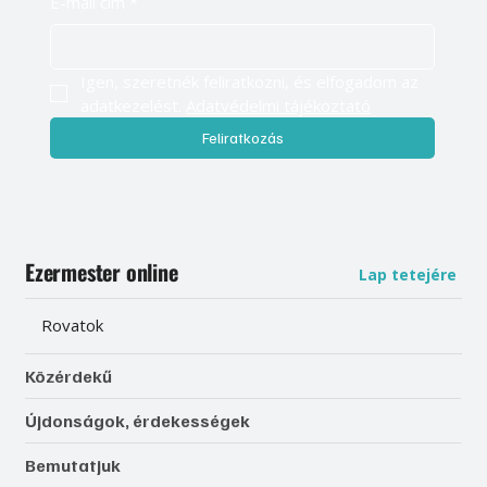
Légy naprakész, és értesülj elsőként
válogatott tartalmainkról
E-mail cím
*
Igen, szeretnék feliratkozni, és elfogadom az 
adatkezelést. 
Adatvédelmi tájékoztató
Feliratkozás
Ezermester online
Lap tetejére
Rovatok