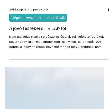
2012. szept. 6.
1 perc olvasás
Gépek, szerszámok, technológiák
A jövő festékei a TRILAK-tól
Nem tud választani az oldószeres és a vízzel hígítható festékek
közül? Vagy talán még idegenkedik is a vizes festékektől? Azt
gondolja, hogy ez utóbbi kevésbé magas fényű, drágább, nem
annyira tartós, még az eső is lemoshatja?