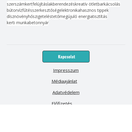
Vonalzó
Népszerű címkék
szerszám
kert
felújítás
lakberendezés
kreatív ötlet
barkácsolás
bútor
víz
fűtés
szerkesztőség
elektronika
hasznos tippek
dísznövény
hőszigetelés
tető
megújuló energia
tisztítás
kerti munka
beton
nyár
Kapcsolat
Impresszum
Médiaajánlat
Adatvédelem