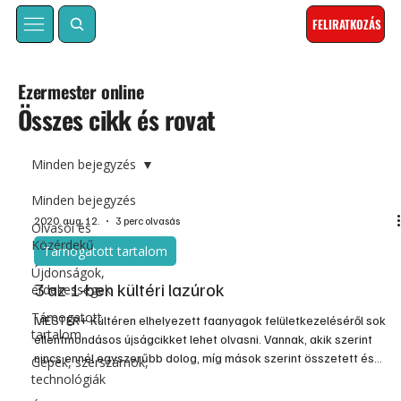
FELIRATKOZÁS
Ezermester online
Összes cikk és rovat
Minden bejegyzés
Minden bejegyzés
2020. aug. 12.
3 perc olvasás
Olvasói és
Közérdekű
Támogatott tartalom
Újdonságok,
3 az 1-ben kültéri lazúrok
érdekességek
Támogatott
MESTER+ Kültéren elhelyezett faanyagok felületkezeléséről sok
tartalom
ellentmondásos újságcikket lehet olvasni. Vannak, akik szerint
nincs ennél egyszerűbb dolog, míg mások szerint összetett és
Gépek, szerszámok,
bonyolult procedúra, melyben több a buktató, mint azt elsőre
technológiák
gondolnánk. Véleményünk szerint a kettő között félúton van az