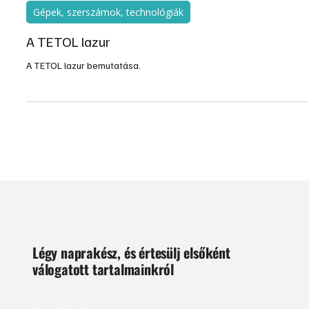
otthonos hangulatot teremt, ráadásul számtalan kedvező
tulajdonsága van. Ugyanakkor önmagában a fa nem egy tartós
anyag, különböző káros hatások érhetik; a napsugárzás, a szél, az
eső, a hő, a nedvesség, a farontó gombafajták és kártevők mind-...
2010. márc. 4.
1 perc olvasás
Gépek, szerszámok, technológiák
A TETOL lazur
A TETOL lazur bemutatása.